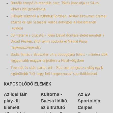
Brutális tempó és mentális harc: Tőkés Imre útja az 54-es
kihívás idei győzelméig
Olimpiai legenda a jéghideg fjordban: Alistair Brownlee drámai
ezüstje és egy házaspár kettős dobogója a Norsemanen
(+videó)
50 méterre a csúcstól - Klein Dávid döntése életet mentett a
Broad Peaken, ahol lavina sodorta el Nirmal Purja
hegymászólegendát
Bódis Tamás a Badwater ultra dobogójára futott - minden idők
leggyorsabb magyar teljesítése a Halál-völgyben
Tizenhét év után partot ért – Rob Lea befejezte a világ egyik
legőrültebb "hét hegy, hét tengerszoros" sportküldetését
KAPCSOLÓDÓ ELEMEK
Az idei fair
Kultorna -
Az Év
play-díj
Bacsa Ildikó,
Sportolója
kiemelt
az ultrafutó
Csipes