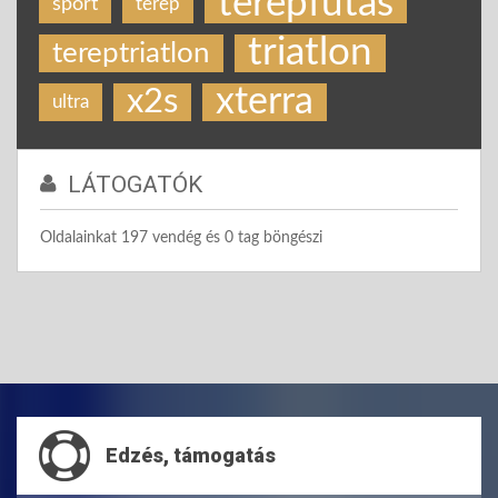
terepfutás
sport
terep
triatlon
tereptriatlon
xterra
x2s
ultra
LÁTOGATÓK
Oldalainkat 197 vendég és 0 tag böngészi
Edzés, támogatás