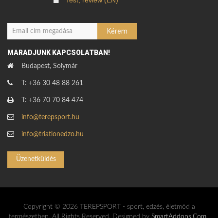
Test, review (EN)
MARADJUNK KAPCSOLATBAN!
Budapest, Solymár
T: +36 30 48 88 261
T: +36 70 70 84 474
info@terepsport.hu
info@triatlonedzo.hu
Üzenetküldés
Copyright © 2026 TEREPSPORT - sport, edzés, életmód a
természetben. All Rights Reserved. Designed by
SmartAddons.Com
,