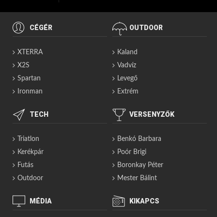
CÉGÉR
OUTDOOR
XTERRA
Kaland
X2S
Vadvíz
Spartan
Levegő
Ironman
Extrém
TECH
VERSENYZŐK
Triatlon
Benkó Barbara
Kerékpár
Poór Brigi
Futás
Boronkay Péter
Outdoor
Mester Bálint
MÉDIA
KIKAPCS