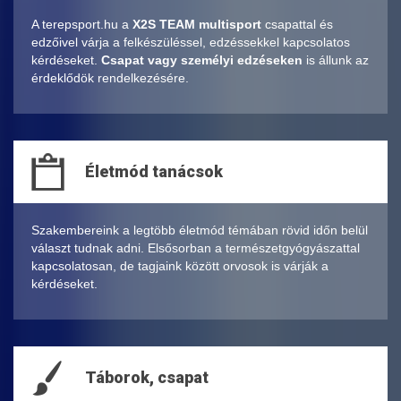
A terepsport.hu a
X2S TEAM multisport
csapattal és
edzőivel várja a felkészüléssel, edzéssekkel kapcsolatos
kérdéseket.
Csapat vagy személyi edzéseken
is állunk az
érdeklődök rendelkezésére.
Életmód tanácsok
Szakembereink a legtöbb életmód témában rövid időn belül
választ tudnak adni. Elsősorban a természetgyógyászattal
kapcsolatosan, de tagjaink között orvosok is várják a
kérdéseket.
Táborok, csapat