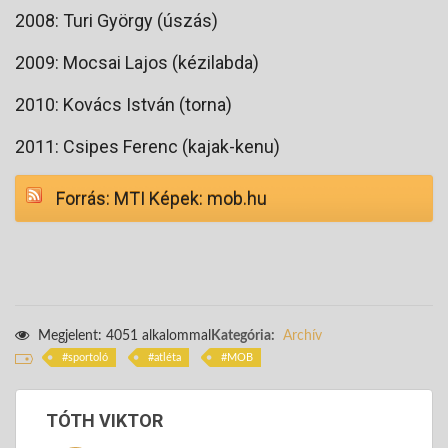
2008: Turi György (úszás)
2009: Mocsai Lajos (kézilabda)
2010: Kovács István (torna)
2011: Csipes Ferenc (kajak-kenu)
Forrás: MTI Képek: mob.hu
Megjelent: 4051 alkalommal
Kategória:
Archív
sportoló
atléta
MOB
TÓTH VIKTOR