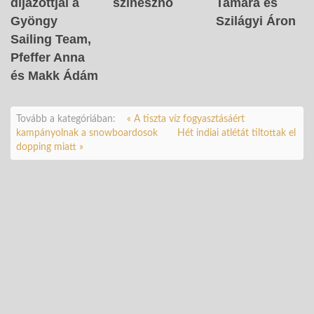
díjazottjai a
színésznő
Tamara és
Gyöngy
Szilágyi Áron
Sailing Team,
Pfeffer Anna
és Makk Ádám
Tovább a kategóriában:
« A tiszta víz fogyasztásáért
kampányolnak a snowboardosok
Hét indiai atlétát tiltottak el
dopping miatt »