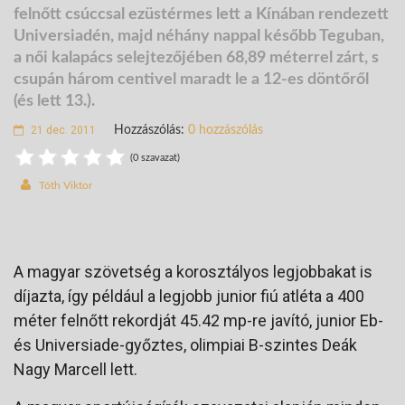
felnőtt csúccsal ezüstérmes lett a Kínában rendezett
Universiadén, majd néhány nappal később Teguban,
a női kalapács selejtezőjében 68,89 méterrel zárt, s
csupán három centivel maradt le a 12-es döntőről
(és lett 13.).
21 dec. 2011
Hozzászólás:
0 hozzászólás
(0 szavazat)
Tóth Viktor
A magyar szövetség a korosztályos legjobbakat is
díjazta, így például a legjobb junior fiú atléta a 400
méter felnőtt rekordját 45.42 mp-re javító, junior Eb-
és Universiade-győztes, olimpiai B-szintes Deák
Nagy Marcell lett.