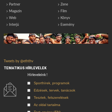
Partner
Zene
Magazin
Film
Web
Könyv
Interjú
Esemény
Tweets by @eththv
TEMATIKUS HÍRLEVELEK
Hírleveleink !
Sporthírek, programok
Edzések, tervek, tanácsok
Tesztek, felszerelések
Az oldal tartalma