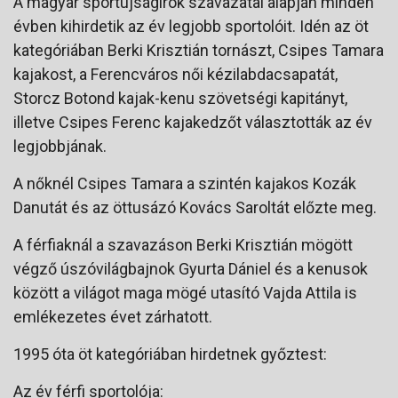
A magyar sportújságírók szavazatai alapján minden
évben kihirdetik az év legjobb sportolóit. Idén az öt
kategóriában Berki Krisztián tornászt, Csipes Tamara
kajakost, a Ferencváros női kézilabdacsapatát,
Storcz Botond kajak-kenu szövetségi kapitányt,
illetve Csipes Ferenc kajakedzőt választották az év
legjobbjának.
A nőknél Csipes Tamara a szintén kajakos Kozák
Danutát és az öttusázó Kovács Saroltát előzte meg.
A férfiaknál a szavazáson Berki Krisztián mögött
végző úszóvilágbajnok Gyurta Dániel és a kenusok
között a világot maga mögé utasító Vajda Attila is
emlékezetes évet zárhatott.
1995 óta öt kategóriában hirdetnek győztest:
Az év férfi sportolója: