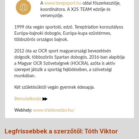
A
www.terepsport.hu
oldal főszerkesztője,
koordinátora. A X2S TEAM edzője és
versenyzője.
1999 óta vegán sportoló, edző. Tereptriatlon korosztályos
Európa-bajnoki dobogós, Európa-kupa ezüstérmes,
többszörös országos bajnok.
2012 óta az OCR sport magyarországi bevezetésén
dolgozik, többszörös Spartan dobogós. 2016-ban alapítója
a Magyar OCR Szövetségnek (HOCRA), azóta is aktív
szerepet játszik a sportág fejlődésében, a szövetségi
munkában.
Két születésüktől vegán gyermek édesapja.
Bemutatkozás
Webhely:
www.triatlonedzo.hu/
Legfrissebbek a szerzőtől: Tóth Viktor