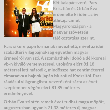
Két kalapácsvető, Pars
Krisztián és Orbán Éva
érdemelte ki idén az év
atlétája címet
Magyarországon - a
magyar szövetség
tájékoztatása szerint.
Pars sikere papírformának nevezhető
, mivel az idei
szabadtéri világbajnokság egyetlen magyar
érmeséről van szó. A szombathelyi dobó a dél-koreai
vb-n kiváló versenyzéssel, utolsóra elért 81,18
méterrel lett második, mindössze hat centiméterrel
elmaradva a bajnok japán Murofusi Kodzsitól. Pars
ráadásul világranglista-vezetőként zárta az évet,
szeptember végén elért 81,89 méteres
eredményével.
Orbán Éva szintén remek évet tudhat maga mögött
,
augusztusban ugyanis 71,33 méteres új magyar