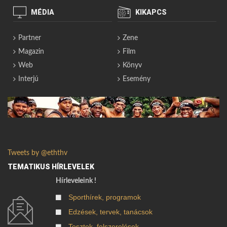
MÉDIA
KIKAPCS
Partner
Zene
Magazin
Film
Web
Könyv
Interjú
Esemény
Tweets by @eththv
TEMATIKUS HÍRLEVELEK
Hírleveleink !
Sporthírek, programok
Edzések, tervek, tanácsok
Tesztek, felszerelések