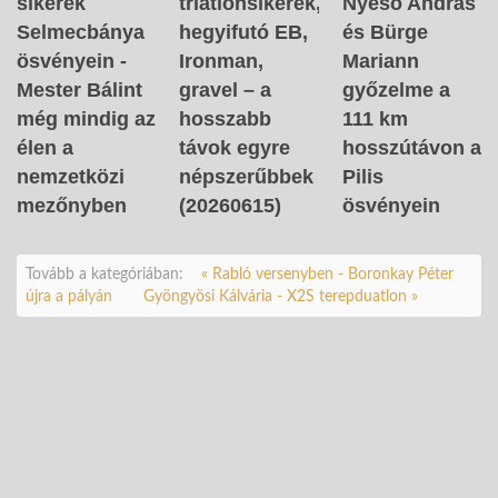
sikerek
triatlonsikerek,
Nyeső András
Selmecbánya
hegyifutó EB,
és Bürge
ösvényein -
Ironman,
Mariann
Mester Bálint
gravel – a
győzelme a
még mindig az
hosszabb
111 km
élen a
távok egyre
hosszútávon a
nemzetközi
népszerűbbek
Pilis
mezőnyben
(20260615)
ösvényein
Tovább a kategóriában:
« Rabló versenyben - Boronkay Péter
újra a pályán
Gyöngyösi Kálvária - X2S terepduatlon »