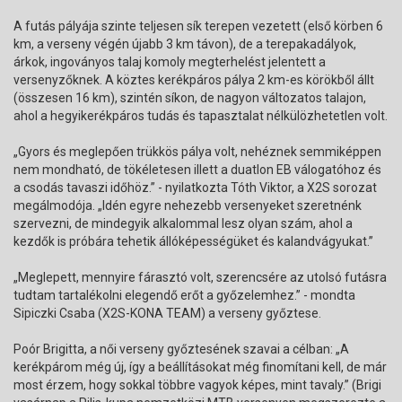
A futás pályája szinte teljesen sík terepen vezetett (első körben 6
km, a verseny végén újabb 3 km távon), de a terepakadályok,
árkok, ingoványos talaj komoly megterhelést jelentett a
versenyzőknek. A köztes kerékpáros pálya 2 km-es körökből állt
(összesen 16 km), szintén síkon, de nagyon változatos talajon,
ahol a hegyikerékpáros tudás és tapasztalat nélkülözhetetlen volt.
„Gyors és meglepően trükkös pálya volt, nehéznek semmiképpen
nem mondható, de tökéletesen illett a duatlon EB válogatóhoz és
a csodás tavaszi időhöz.” - nyilatkozta Tóth Viktor, a X2S sorozat
megálmodója. „Idén egyre nehezebb versenyeket szeretnénk
szervezni, de mindegyik alkalommal lesz olyan szám, ahol a
kezdők is próbára tehetik állóképességüket és kalandvágyukat.”
„Meglepett, mennyire fárasztó volt, szerencsére az utolsó futásra
tudtam tartalékolni elegendő erőt a győzelemhez.” - mondta
Sipiczki Csaba (X2S-KONA TEAM) a verseny győztese.
Poór Brigitta, a női verseny győztesének szavai a célban: „A
kerékpárom még új, így a beállításokat még finomítani kell, de már
most érzem, hogy sokkal többre vagyok képes, mint tavaly.” (Brigi