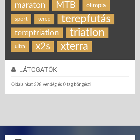
MTB
maraton
olimpia
terepfutás
sport
terep
triatlon
tereptriatlon
xterra
x2s
ultra
LÁTOGATÓK
Oldalainkat 398 vendég és 0 tag böngészi