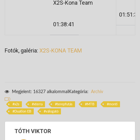
X2S-Kona Team
01:51:3
01:38:41
Fotók, galéria:
X2S-KONA TEAM
Megjelent: 16327 alkalommal
Kategória:
Archív
x2s
xterra
terepfutás
MTB
monti
Duatlon EB
válogató
TÓTH VIKTOR