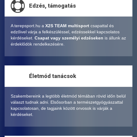
Edzés, támogatás
A terepsport.hu a
X2S TEAM multisport
csapattal és
edzőivel várja a felkészüléssel, edzéssekkel kapcsolatos
kérdéseket.
Csapat vagy személyi edzéseken
is állunk az
érdeklődök rendelkezésére.
Életmód tanácsok
Szakembereink a legtöbb életmód témában rövid időn belül
választ tudnak adni. Elsősorban a természetgyógyászattal
kapcsolatosan, de tagjaink között orvosok is várják a
kérdéseket.