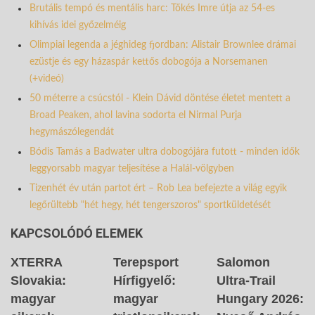
Brutális tempó és mentális harc: Tőkés Imre útja az 54-es
kihívás idei győzelméig
Olimpiai legenda a jéghideg fjordban: Alistair Brownlee drámai
ezüstje és egy házaspár kettős dobogója a Norsemanen
(+videó)
50 méterre a csúcstól - Klein Dávid döntése életet mentett a
Broad Peaken, ahol lavina sodorta el Nirmal Purja
hegymászólegendát
Bódis Tamás a Badwater ultra dobogójára futott - minden idők
leggyorsabb magyar teljesítése a Halál-völgyben
Tizenhét év után partot ért – Rob Lea befejezte a világ egyik
legőrültebb "hét hegy, hét tengerszoros" sportküldetését
KAPCSOLÓDÓ ELEMEK
XTERRA
Terepsport
Salomon
Slovakia:
Hírfigyelő:
Ultra-Trail
magyar
magyar
Hungary 2026: