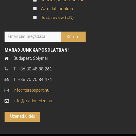
Az oldal tartalma
Test, review (EN)
MARADJUNK KAPCSOLATBAN!
Budapest, Solymár
T: +36 30 48 88 261
T: +36 70 70 84 474
info@terepsport.hu
info@triatlonedzo.hu
Üzenetküldés