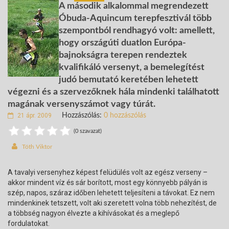
A második alkalommal megrendezett
Óbuda-Aquincum terepfesztivál több
szempontból rendhagyó volt: amellett,
hogy országúti duatlon Európa-
bajnokságra terepen rendeztek
kvalifikáló versenyt, a bemelegítést
judó bemutató keretében lehetett
végezni és a szervezőknek hála mindenki találhatott
magának versenyszámot vagy túrát.
21 ápr. 2009
Hozzászólás:
0 hozzászólás
(0 szavazat)
Tóth Viktor
A tavalyi versenyhez képest felüdülés volt az egész verseny –
akkor mindent víz és sár borított, most egy könnyebb pályán is
szép, napos, száraz időben lehetett teljesíteni a távokat. Ez nem
mindenkinek tetszett, volt aki szeretett volna több nehezítést, de
a többség nagyon élvezte a kihívásokat és a meglepő
fordulatokat.