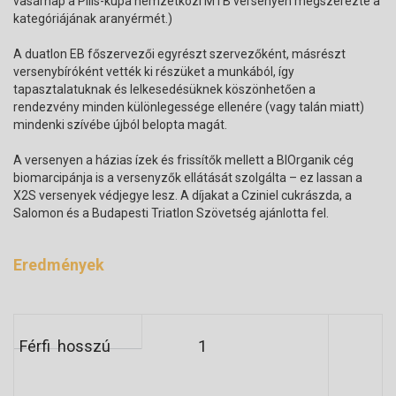
vasárnap a Pilis-kupa nemzetközi MTB versenyen megszerezte a
kategóriájának aranyérmét.)
A duatlon EB főszervezői egyrészt szervezőként, másrészt
versenybíróként vették ki részüket a munkából, így
tapasztalatuknak és lelkesedésüknek köszönhetően a
rendezvény minden különlegessége ellenére (vagy talán miatt)
mindenki szívébe újból belopta magát.
A versenyen a házias ízek és frissítők mellett a BIOrganik cég
biomarcipánja is a versenyzők ellátását szolgálta – ez lassan a
X2S versenyek védjegye lesz. A díjakat a Cziniel cukrászda, a
Salomon és a Budapesti Triatlon Szövetség ajánlotta fel.
Eredmények
Férfi hosszú
1
2