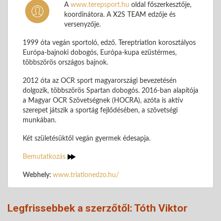
A
www.terepsport.hu
oldal főszerkesztője,
koordinátora. A X2S TEAM edzője és
versenyzője.
1999 óta vegán sportoló, edző. Tereptriatlon korosztályos
Európa-bajnoki dobogós, Európa-kupa ezüstérmes,
többszörös országos bajnok.
2012 óta az OCR sport magyarországi bevezetésén
dolgozik, többszörös Spartan dobogós. 2016-ban alapítója
a Magyar OCR Szövetségnek (HOCRA), azóta is aktív
szerepet játszik a sportág fejlődésében, a szövetségi
munkában.
Két születésüktől vegán gyermek édesapja.
Bemutatkozás
Webhely:
www.triatlonedzo.hu/
Legfrissebbek a szerzőtől: Tóth Viktor