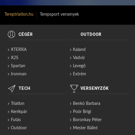
Tereptriatlon.hu
Terepsport versenyek
CÉGÉR
OUTDOOR
XTERRA
Kaland
X2S
Vadvíz
Spartan
Levegő
Ironman
Extrém
TECH
VERSENYZŐK
Triatlon
Benkó Barbara
Kerékpár
Poór Brigi
Futás
Boronkay Péter
Outdoor
Mester Bálint