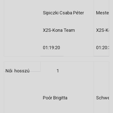
Sipiczki Csaba Péter
Mester B
X2S-Kona Team
X2S-Ko
01:19:20
01:20:3
Női hosszú
1
2
Poór Brigitta
Schweig