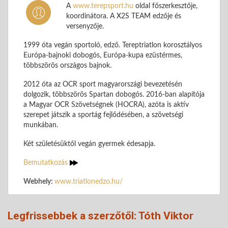
A
www.terepsport.hu
oldal főszerkesztője,
koordinátora. A X2S TEAM edzője és
versenyzője.
1999 óta vegán sportoló, edző. Tereptriatlon korosztályos
Európa-bajnoki dobogós, Európa-kupa ezüstérmes,
többszörös országos bajnok.
2012 óta az OCR sport magyarországi bevezetésén
dolgozik, többszörös Spartan dobogós. 2016-ban alapítója
a Magyar OCR Szövetségnek (HOCRA), azóta is aktív
szerepet játszik a sportág fejlődésében, a szövetségi
munkában.
Két születésüktől vegán gyermek édesapja.
Bemutatkozás
Webhely:
www.triatlonedzo.hu/
Legfrissebbek a szerzőtől: Tóth Viktor