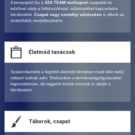
A terepsport.hu a
X2S TEAM multisport
csapattal és
edzőivel várja a felkészüléssel, edzéssekkel kapcsolatos
kérdéseket.
Csapat vagy személyi edzéseken
is állunk az
érdeklődök rendelkezésére.
Életmód tanácsok
Szakembereink a legtöbb életmód témában rövid időn belül
választ tudnak adni. Elsősorban a természetgyógyászattal
kapcsolatosan, de tagjaink között orvosok is várják a
kérdéseket.
Táborok, csapat