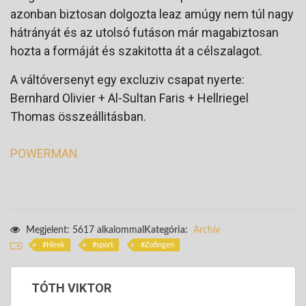
azonban biztosan dolgozta leaz amúgy nem túl nagy
hátrányát és az utolsó futáson már magabiztosan
hozta a formáját és szakitotta át a célszalagot.
A váltóversenyt egy excluziv csapat nyerte:
Bernhard Olivier + Al-Sultan Faris + Hellriegel
Thomas összeállitásban.
POWERMAN
Megjelent: 5617 alkalommal
Kategória:
Archív
Hírek
sport
Zofingen
TÓTH VIKTOR