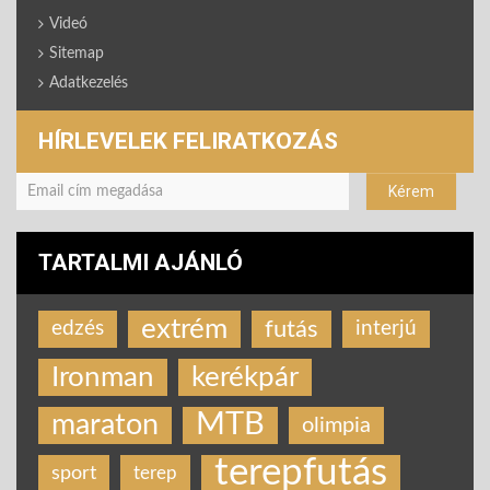
Videó
Sitemap
Adatkezelés
HÍRLEVELEK FELIRATKOZÁS
TARTALMI AJÁNLÓ
extrém
futás
edzés
interjú
Ironman
kerékpár
MTB
maraton
olimpia
terepfutás
sport
terep