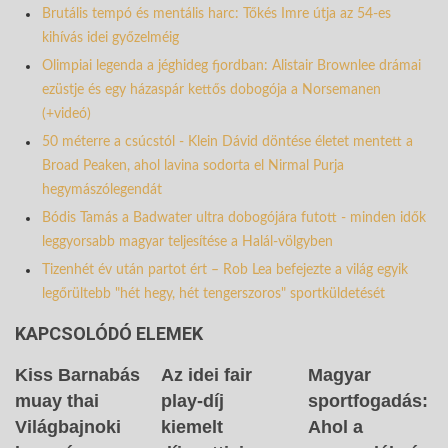
Brutális tempó és mentális harc: Tőkés Imre útja az 54-es
kihívás idei győzelméig
Olimpiai legenda a jéghideg fjordban: Alistair Brownlee drámai
ezüstje és egy házaspár kettős dobogója a Norsemanen
(+videó)
50 méterre a csúcstól - Klein Dávid döntése életet mentett a
Broad Peaken, ahol lavina sodorta el Nirmal Purja
hegymászólegendát
Bódis Tamás a Badwater ultra dobogójára futott - minden idők
leggyorsabb magyar teljesítése a Halál-völgyben
Tizenhét év után partot ért – Rob Lea befejezte a világ egyik
legőrültebb "hét hegy, hét tengerszoros" sportküldetését
KAPCSOLÓDÓ ELEMEK
Kiss Barnabás
Az idei fair
Magyar
muay thai
play-díj
sportfogadás:
Világbajnoki
kiemelt
Ahol a