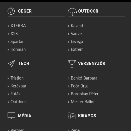
CÉGÉR
OUTDOOR
XTERRA
Kaland
X2S
Vadvíz
Spartan
Levegő
Ironman
Extrém
TECH
VERSENYZŐK
Triatlon
Benkó Barbara
Kerékpár
Poór Brigi
Futás
Boronkay Péter
Outdoor
Mester Bálint
MÉDIA
KIKAPCS
Partner
Zene