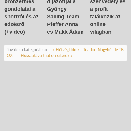
bronzérmes
díjazottjai a
szenvedély és
gondolatai a
Gyöngy
a profit
sportról és az
Sailing Team,
találkozik az
edzésről
Pfeffer Anna
online
(+videó)
és Makk Ádám
világban
Tovább a kategóriában:
« Hétvégi hirek - Triatlon Nagyhét, MTB
OX
Hosszútávu triatlon sikerek »