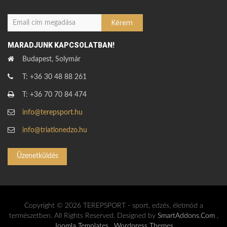
MARADJUNK KAPCSOLATBAN!
Budapest, Solymár
T: +36 30 48 88 261
T: +36 70 70 84 474
info@terepsport.hu
info@triatlonedzo.hu
Üzenetküldés
Copyright © 2026 TEREPSPORT - sport, edzés, életmód a
természetben. All Rights Reserved. Designed by
SmartAddons.Com
,
Joomla Templates
,
Wordpress Themes