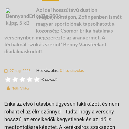
Az idei hosszútávú duatlon
világbajnokságon, Zofingenben ismét
magyar sportolónak tapsolhatott a
közönség:
Csomor Erika
hatalmas
versenynben megszerezte az aranyérmet. A
férfiaknál 'szokás szerint'
Benny Vansteelant
diadalmaskodott.
27 aug. 2006
Hozzászólás:
0 hozzászólás
(0 szavazat)
Tóth Viktor
Erika az első futásban ügyesen taktikázott és nem
rohant el az élmezőnnyel - tudta, hogy a verseny
hosszú, az emelkedők kegyetlenek és az idő is
megfontolásra késztet. A kerékpáros szakaszon