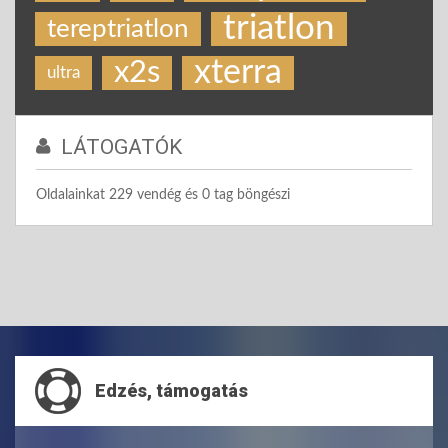
triatlon
tereptriatlon
xterra
x2s
ultra
LÁTOGATÓK
Oldalainkat 229 vendég és 0 tag böngészi
Edzés, támogatás