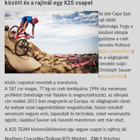
között és a rajtnál egy X2S csapat
Az idei Cape Epic
rajt előtti
újdonsága, hogy a
londoni olimpia
győztese a cseh
Jaroslav Kulhavÿ
(
@jaroslavkulhavy
)
és a viágbajnoki
címvédő svájci
Christoph Sauser
(
@sauserwind
)
közös csapattal neveztek a maratonra.
A 187 cm magas, 77 kg-os cseh kerékpáros 1996 óta versenyez
profiként (tehetsége már fiatalon is megmutatkozott), az olimpiai
cím mellett 2011-ben megnyerte az Európa- és világbajnoki címet.
Az esélyek ezzel nagymértékben megváltoztak, hiszen mindkét
versenyző nagyon erős, tapasztalt és technikás, sokat versenyezte
együtt, ráadásul Sauser sok hasonló maratonon vett már részt.
A X2S TEAM közreműködésével egy vegyes csapat is rajthoz áll:
Northern Crocodiles/Trollope/X2S Masters
236-1
Krisztian