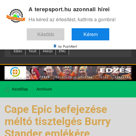
A terepsport.hu azonnali hírei
Bejelentkezés
.
Ha kéred az értesítést, kattints a gombra!
Késöbb
Kérem
by PushAlert
Edzes
Teszt
Interjú
ENG
Kezdőlap
Archívum
Cape Epic befejezése
méltó tisztelgés Burry
Stander emlékére,