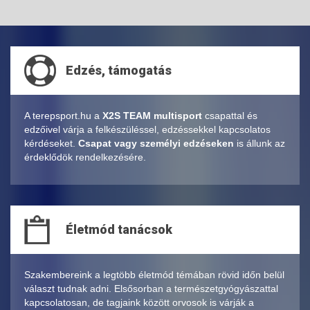
Edzés, támogatás
A terepsport.hu a
X2S TEAM multisport
csapattal és
edzőivel várja a felkészüléssel, edzéssekkel kapcsolatos
kérdéseket.
Csapat vagy személyi edzéseken
is állunk az
érdeklődök rendelkezésére.
Életmód tanácsok
Szakembereink a legtöbb életmód témában rövid időn belül
választ tudnak adni. Elsősorban a természetgyógyászattal
kapcsolatosan, de tagjaink között orvosok is várják a