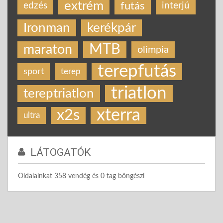
extrém
futás
edzés
interjú
Ironman
kerékpár
MTB
maraton
olimpia
terepfutás
sport
terep
triatlon
tereptriatlon
xterra
x2s
ultra
LÁTOGATÓK
Oldalainkat 358 vendég és 0 tag böngészi