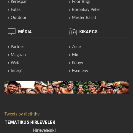
Kerékpár
Poór Brigi
Futás
Boronkay Péter
Outdoor
Mester Bálint
MÉDIA
KIKAPCS
Partner
Zene
Magazin
Film
Web
Könyv
Interjú
Esemény
Tweets by @eththv
TEMATIKUS HÍRLEVELEK
Hírleveleink !