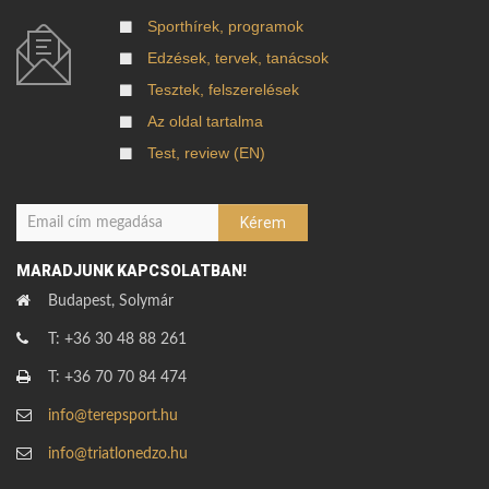
Sporthírek, programok
Edzések, tervek, tanácsok
Tesztek, felszerelések
Az oldal tartalma
Test, review (EN)
MARADJUNK KAPCSOLATBAN!
Budapest, Solymár
T: +36 30 48 88 261
T: +36 70 70 84 474
info@terepsport.hu
info@triatlonedzo.hu