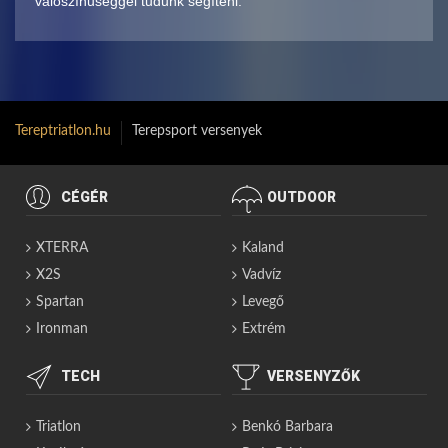
valószínűséggel tudunk segíteni.
Tereptriatlon.hu
Terepsport versenyek
CÉGÉR
OUTDOOR
XTERRA
Kaland
X2S
Vadvíz
Spartan
Levegő
Ironman
Extrém
TECH
VERSENYZŐK
Triatlon
Benkó Barbara