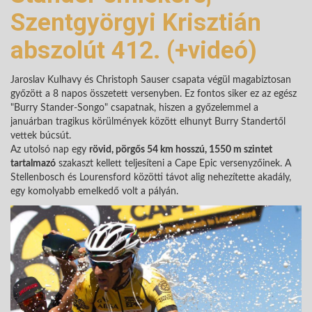
Szentgyörgyi Krisztián
abszolút 412. (+videó)
Jaroslav Kulhavy és Christoph Sauser csapata végül magabiztosan
győzött a 8 napos összetett versenyben. Ez fontos siker ez az egész
"Burry Stander-Songo" csapatnak, hiszen a győzelemmel a
januárban tragikus körülmények között elhunyt Burry Standertől
vettek búcsút.
Az utolsó nap egy
rövid, pörgős 54 km hosszú, 1550 m szintet
tartalmazó
szakaszt kellett teljesíteni a Cape Epic versenyzőinek. A
Stellenbosch és Lourensford közötti távot alig nehezítette akadály,
egy komolyabb emelkedő volt a pályán.