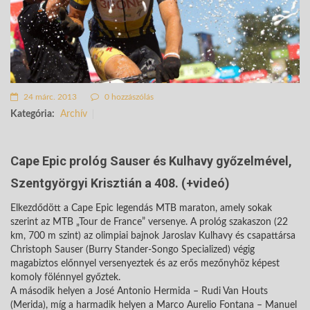
24 márc. 2013
0 hozzászólás
Kategória:
Archív
Cape Epic prológ Sauser és Kulhavy győzelmével,
Szentgyörgyi Krisztián a 408. (+videó)
Elkezdődött a Cape Epic legendás MTB maraton, amely sokak
szerint az MTB „Tour de France” versenye. A prológ szakaszon (22
km, 700 m szint) az olimpiai bajnok Jaroslav Kulhavy és csapattársa
Christoph Sauser (Burry Stander-Songo Specialized) végig
magabiztos előnnyel versenyeztek és az erős mezőnyhöz képest
komoly fölénnyel győztek.
A második helyen a José Antonio Hermida – Rudi Van Houts
(Merida), míg a harmadik helyen a Marco Aurelio Fontana – Manuel