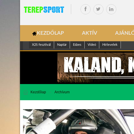
KEZDŐLAP
AKTÍV
AJÁNL
X2S fesztivál
Naptár
Edzes
Videó
Hírlevelek
Kezdőlap
Archívum