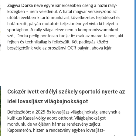
Zagyva Dorka
neve egyre ismerősebben cseng a hazai rally-
közegben – nem véletlenül. A fiatal magyar versenyzőnő az
utóbbi években kitartó munkával, következetes fejlődéssel és
határozott, pályán mutatott teljesítménnyel vívta ki helyét a
sportágban. A rally világa eleve nem a kompromisszumokról
szól, Dorka pedig pontosan tudja: itt csak az marad talpon, aki
fejben és technikailag is felkészült. Két padlógáz között
beszélgettünk vele az oroszlányi OCR pályán, ahova lejár
Csiszér Ivett erdélyi székely sportoló nyerte az
idei lovasíjász világbajnokságot
Befejeződött a 2025-ös lovasíjász-világbajnokság, amelynek a
kultikus Kassai-völgy adott otthont. Világbajnokságot
mondunk, de valójában hármas rendezvény zajlott
Kaposmérőn, hiszen a rendezvény egyben lovasíjász-