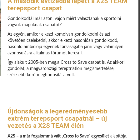
A második évtizedbe lépett a X2S TEAM
terepsport csapat
Gondolkodtál már azon, vajon miért választanak a sportolni
vágyok maguknak csapatot?
Az egyén, amikor elkezd komolyan gondolkodni és azt
követően cselekedni, akkor elkezd hasonlóan gondolkodó,
hasonló ambíciójú egyének társaságába járni vagy valamilyen
azonosulásra alkalmas fórumot keresni.
Így alakult 2005-ben meg,a Cross to Save csapat is. Az akkori
gondolat, a magyarországi tereptriatlon megismertetése,
szélesebb körű meghonosítása volt.
Újdonságok a legeredményesebb
extrém terepsport csapatnál – új
vezetés a X2S TEAM élén
X2S – a már fogalommá vált „Cross to Save” egyesület
alapítója,