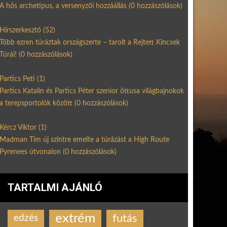
A hős archetípus, a versenyzői hozzáállás
(0 hozzászólások)
Hírszerkesztő
(52)
Több ezren túráztak országszerte – tarolt a Rejtett Kincsek
Túrái!
(0 hozzászólások)
Partics Peti
(1)
Partics Katalin és Partics Péter szenior öttusa világbajnokok
a terepsportolók között
(0 hozzászólások)
Kércz Viktor
(1)
Madman Tim új szintre emelte a túrázást a High Route
Pyrenees útvonalon
(0 hozzászólások)
TARTALMI AJÁNLÓ
extrém
futás
edzés