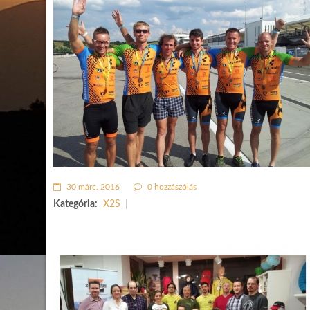
30 márc. 2016
0 hozzászólás
Kategória:
X2S