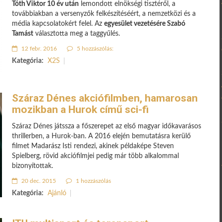
Tóth Viktor 10 év után
lemondott elnökségi tisztéről, a
továbbiakban a versenyzők felkészítéséért, a nemzetközi és a
média kapcsolatokért felel. Az
egyesület vezetésére Szabó
Tamást
választotta meg a taggyűlés.
12 febr. 2016
5 hozzászólás:
Kategória:
X2S
Száraz Dénes akciófilmben, hamarosan
mozikban a Hurok című sci-fi
Száraz Dénes játssza a főszerepet az első magyar időkavarásos
thrillerben, a Hurok-ban. A 2016 elején bemutatásra kerülő
filmet Madarász Isti rendezi, akinek példaképe Steven
Spielberg, rövid akciófilmjei pedig már több alkalommal
bizonyítottak.
20 dec. 2015
1 hozzászólás
Kategória:
Ajánló