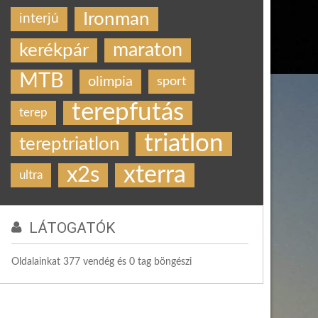
Ironman
interjú
maraton
kerékpár
MTB
olimpia
sport
terepfutás
terep
triatlon
tereptriatlon
xterra
x2s
ultra
LÁTOGATÓK
Oldalainkat 377 vendég és 0 tag böngészi