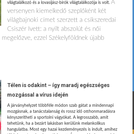
A
világtalálkozó és a lovasíjász-bírók világtalálkozója is volt.
versenyen kiemelkedő szeplőként két
világbajnoki címet szerzett a csíkszeredai
Csiszér Ivett: a nyílt abszolút és női
it megelőzve, ezzel Székelyföldnek újabb
Télen is odakint – így maradj egészséges
mozgással a vírus idején
A járványhelyzet többféle módon szab gátat a mindennapi
mozgásnak, a tanácstalanság és rossz idő otthonmaradásra
kényszerítheti a sportolni vágyókat. A legrosszabb, amit
tehetünk, ha a bezárt lakásban kerülünk melankolikus
hangulatba. Most egy hazai kezdeményezés is indult, amihez