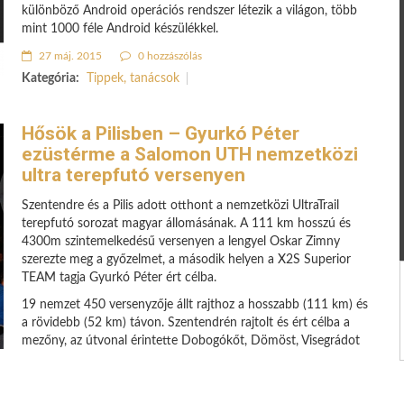
különböző Android operációs rendszer létezik a világon, több
mint 1000 féle Android készülékkel.
27 máj. 2015
0 hozzászólás
Kategória:
Tippek, tanácsok
Hősök a Pilisben – Gyurkó Péter
ezüstérme a Salomon UTH nemzetközi
ultra terepfutó versenyen
Szentendre és a Pilis adott otthont a nemzetközi UltraTrail
terepfutó sorozat magyar állomásának. A 111 km hosszú és
4300m szintemelkedésű versenyen a lengyel Oskar Zimny
szerezte meg a győzelmet, a második helyen a X2S Superior
TEAM tagja Gyurkó Péter ért célba.
19 nemzet 450 versenyzője állt rajthoz a hosszabb (111 km) és
a rövidebb (52 km) távon. Szentendrén rajtolt és ért célba a
mezőny, az útvonal érintette Dobogókőt, Dömöst, Visegrádot