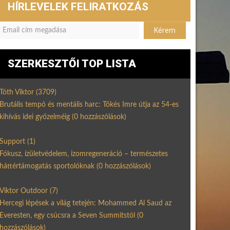
HÍRLEVELEK FELIRATKOZÁS
SZERKESZTŐI TOP LISTA
Tóth Viktor
(3709)
Brutális tempó és mentális harc: Tőkés Imre útja az 54-es
kihívás idei győzelméig
(0 hozzászólások)
Support
(1)
Fókusz, ízületvédelem, izomregeneráció – természetes
háttértámogatás sportolóknak
(0 hozzászólások)
Viktor Outdoor
(7)
Hercegi lépések a világ tetején: Mohammed Al Saud az
Everesten, egy csúcsra a Seven Summitstól
(0
hozzászólások)