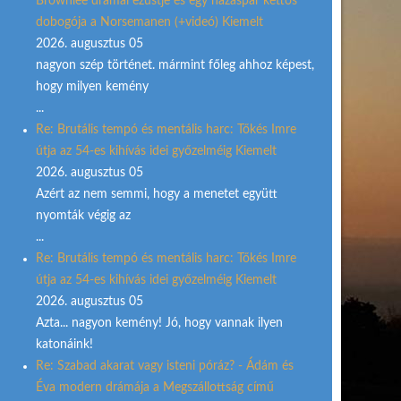
Brownlee drámai ezüstje és egy házaspár kettős
dobogója a Norsemanen (+videó) Kiemelt
2026. augusztus 05
nagyon szép történet. mármint főleg ahhoz képest,
hogy milyen kemény
...
Re: Brutális tempó és mentális harc: Tőkés Imre
útja az 54-es kihívás idei győzelméig Kiemelt
2026. augusztus 05
Azért az nem semmi, hogy a menetet együtt
nyomták végig az
...
Re: Brutális tempó és mentális harc: Tőkés Imre
útja az 54-es kihívás idei győzelméig Kiemelt
2026. augusztus 05
Azta... nagyon kemény! Jó, hogy vannak ilyen
katonáink!
Re: Szabad akarat vagy isteni póráz? - Ádám és
Éva modern drámája a Megszállottság című