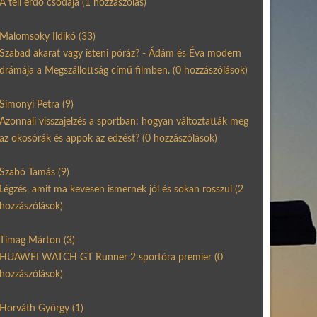
A téli erdő csodája
(1 hozzászólás)
Malomsoky Ildikó
(33)
Szabad akarat vagy isteni póráz? - Ádám és Éva modern
drámája a Megszállottság című filmben.
(0 hozzászólások)
Simonyi Petra
(9)
Azonnali visszajelzés a sportban: hogyan változtatták meg
az okosórák és appok az edzést?
(0 hozzászólások)
Szabó Tamás
(9)
Légzés, amit ma kevesen ismernek jól és sokan rosszul
(2
hozzászólások)
Timag Márton
(3)
HUAWEI WATCH GT Runner 2 sportóra premier
(0
hozzászólások)
Horváth György
(1)