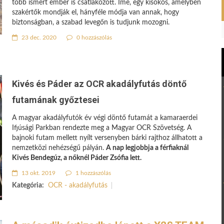
több ismert ember is csatlakozott. Íme, egy kisokos, amelyben
szakértők mondják el, hányféle módja van annak, hogy
biztonságban, a szabad levegőn is tudjunk mozogni.
23 dec. 2020
0 hozzászólás
Kivés és Páder az OCR akadályfutás döntő
futamának győztesei
A magyar akadályfutók év végi döntő futamát a kamaraerdei
Ifjúsági Parkban rendezte meg a Magyar OCR Szövetség. A
bajnoki futam mellett nyílt versenyben bárki rajthoz állhatott a
nemzetközi nehézségű pályán.
A nap legjobbja a férfiaknál
Kivés Bendegúz, a nőknél Páder Zsófia lett.
13 okt. 2019
1 hozzászólás
Kategória:
OCR - akadályfutás