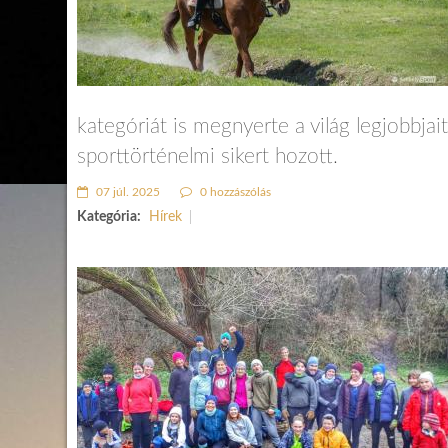
kategóriát is megnyerte a világ legjobbja
sporttörténelmi sikert hozott.
07 júl. 2025
0 hozzászólás
Kategória:
Hírek