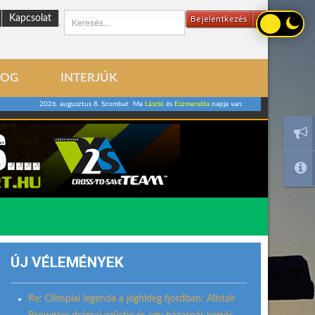
Kapcsolat
Bejelentkezés
.
LOG
INTERJÚK
2026. augusztus 8. Szombat Ma
László
és
Eszmeralda
napja van.
ÚJ VÉLEMÉNYEK
Re: Olimpiai legenda a jéghideg fjordban: Alistair