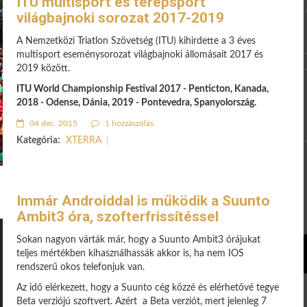
ITU multisport és terepsport
világbajnoki sorozat 2017-2019
A Nemzetközi Triatlon Szövetség (ITU) kihirdette a 3 éves
multisport eseménysorozat világbajnoki állomásait 2017 és
2019 között.
ITU World Championship Festival 2017 - Penticton, Kanada,
2018 - Odense, Dánia, 2019 - Pontevedra, Spanyolország.
04 dec. 2015
1 hozzászólás
Kategória:
XTERRA
Immár Androiddal is működik a Suunto
Ambit3 óra, szofterfrissítéssel
Sokan nagyon várták már, hogy a Suunto Ambit3 órájukat
teljes mértékben kihasználhassák akkor is, ha nem IOS
rendszerű okos telefonjuk van.
Az idő elérkezett, hogy a Suunto cég közzé és elérhetővé tegye
Beta verziójú szoftvert. Azért a Beta verziót, mert jelenleg 7