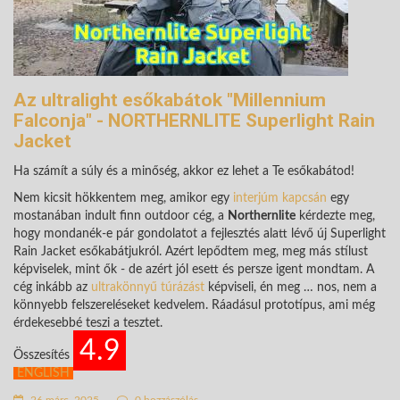
Az ultralight esőkabátok "Millennium
Falconja" - NORTHERNLITE Superlight Rain
Jacket
Ha számít a súly és a minőség, akkor ez lehet a Te esőkabátod!
Nem kicsit hökkentem meg, amikor egy
interjúm kapcsán
egy
mostanában indult finn outdoor cég, a
Northernlite
kérdezte meg,
hogy mondanék-e pár gondolatot a fejlesztés alatt lévő új Superlight
Rain Jacket esőkabátjukról. Azért lepődtem meg, meg más stílust
képviselek, mint ők - de azért jól esett és persze igent mondtam. A
cég inkább az
ultrakönnyű túrázást
képviseli, én meg … nos, nem a
könnyebb felszereléseket kedvelem. Ráadásul prototípus, ami még
érdekesebbé teszi a tesztet.
4.9
Összesítés
ENGLISH