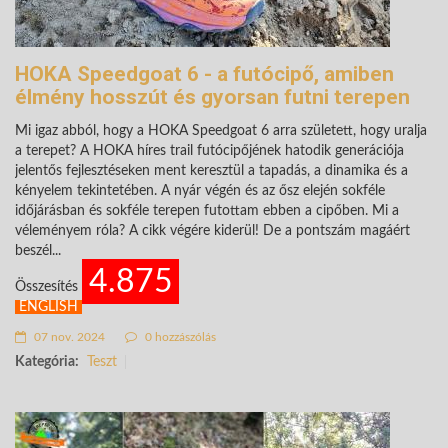
HOKA Speedgoat 6 - a futócipő, amiben
élmény hosszút és gyorsan futni terepen
Mi igaz abból, hogy a HOKA Speedgoat 6 arra született, hogy uralja
a terepet? A HOKA híres trail futócipőjének hatodik generációja
jelentős fejlesztéseken ment keresztül a tapadás, a dinamika és a
kényelem tekintetében. A nyár végén és az ősz elején sokféle
időjárásban és sokféle terepen futottam ebben a cipőben. Mi a
véleményem róla? A cikk végére kiderül! De a pontszám magáért
beszél...
4.875
Összesítés
ENGLISH
07 nov. 2024
0 hozzászólás
Kategória:
Teszt