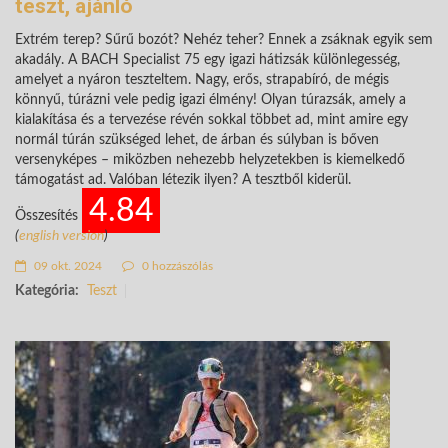
teszt, ajánló
Extrém terep? Sűrű bozót? Nehéz teher? Ennek a zsáknak egyik sem
akadály. A BACH Specialist 75 egy igazi hátizsák különlegesség,
amelyet a nyáron teszteltem. Nagy, erős, strapabíró, de mégis
könnyű, túrázni vele pedig igazi élmény! Olyan túrazsák, amely a
kialakítása és a tervezése révén sokkal többet ad, mint amire egy
normál túrán szükséged lehet, de árban és súlyban is bőven
versenyképes – miközben nehezebb helyzetekben is kiemelkedő
támogatást ad. Valóban létezik ilyen? A tesztből kiderül.
4.84
Összesítés
(
english version
)
09 okt. 2024
0 hozzászólás
Kategória:
Teszt