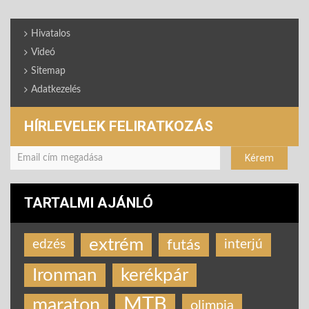
Hivatalos
Videó
Sitemap
Adatkezelés
HÍRLEVELEK FELIRATKOZÁS
TARTALMI AJÁNLÓ
extrém
futás
edzés
interjú
Ironman
kerékpár
MTB
maraton
olimpia