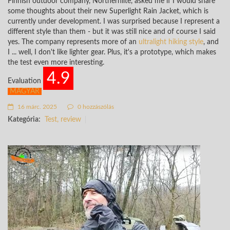
Finnish outdoor company, Northernlite, asked me if I would share
some thoughts about their new Superlight Rain Jacket, which is
currently under development. I was surprised because I represent a
different style than them - but it was still nice and of course I said
yes. The company represents more of an
ultralight hiking style
, and
I ... well, I don't like lighter gear. Plus, it's a prototype, which makes
the test even more interesting.
4.9
Evaluation
MAGYAR
16 márc. 2025
0 hozzászólás
Kategória:
Test, review