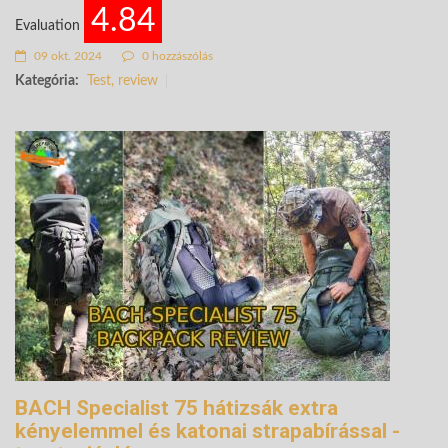
4.84
Evaluation
09 okt. 2024
0 hozzászólás
Kategória:
Test, review
BACH Specialist 75 hátizsák extra
kényelemmel és katonai strapabírással -