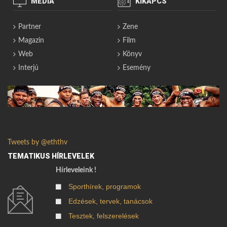
MÉDIA
KIKAPCS
Partner
Zene
Magazin
Film
Web
Könyv
Interjú
Esemény
Tweets by @eththv
TEMATIKUS HÍRLEVELEK
Hírleveleink !
Sporthírek, programok
Edzések, tervek, tanácsok
Tesztek, felszerelések