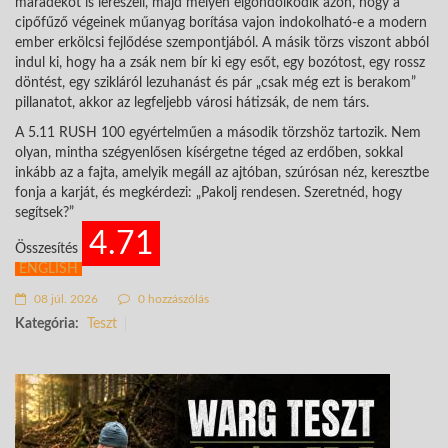
maradékot is lereszeli, majd mélyen elgondolkodik azon, hogy a
cipőfűző végeinek műanyag borítása vajon indokolható-e a modern
ember erkölcsi fejlődése szempontjából. A másik törzs viszont abból
indul ki, hogy ha a zsák nem bír ki egy esőt, egy bozótost, egy rossz
döntést, egy szikláról lezuhanást és pár „csak még ezt is berakom”
pillanatot, akkor az legfeljebb városi hátizsák, de nem társ.
A 5.11 RUSH 100 egyértelműen a második törzshöz tartozik. Nem
olyan, mintha szégyenlősen kísérgetne téged az erdőben, sokkal
inkább az a fajta, amelyik megáll az ajtóban, szúrósan néz, keresztbe
fonja a karját, és megkérdezi: „Pakolj rendesen. Szeretnéd, hogy
segítsek?”
4.71
Összesítés
ENGLISH
08 júl. 2026
0 hozzászólás
Kategória:
Teszt