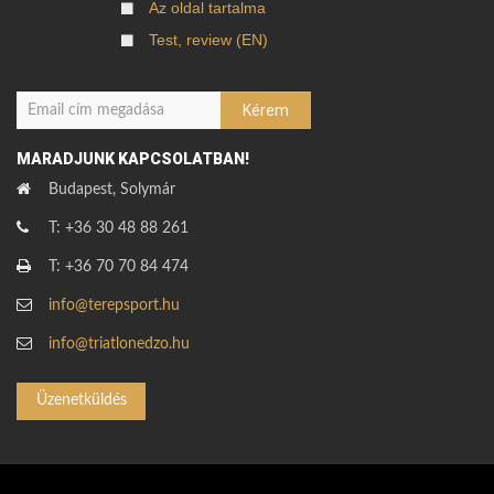
Az oldal tartalma
Test, review (EN)
MARADJUNK KAPCSOLATBAN!
Budapest, Solymár
T: +36 30 48 88 261
T: +36 70 70 84 474
info@terepsport.hu
info@triatlonedzo.hu
Üzenetküldés