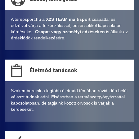
A terepsport.hu a
X2S TEAM multisport
csapattal és
edzőivel várja a felkészüléssel, edzéssekkel kapcsolatos
kérdéseket.
Csapat vagy személyi edzéseken
is állunk az
érdeklődök rendelkezésére.
Életmód tanácsok
Szakembereink a legtöbb életmód témában rövid időn belül
választ tudnak adni. Elsősorban a természetgyógyászattal
kapcsolatosan, de tagjaink között orvosok is várják a
kérdéseket.