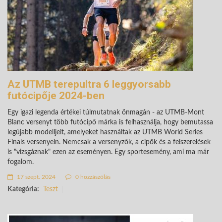
Az UTMB terepultra 6 leggyorsabb
futócipője 2024-ben
Egy igazi legenda értékei túlmutatnak önmagán - az UTMB-Mont
Blanc versenyt több futócipő márka is felhasználja, hogy bemutassa
legújabb modelljeit, amelyeket használtak az UTMB World Series
Finals versenyein. Nemcsak a versenyzők, a cipők és a felszerelések
is "vizsgáznak" ezen az eseményen. Egy sportesemény, ami ma már
fogalom.
17 szept. 2024
0 hozzászólás
Kategória:
Teszt