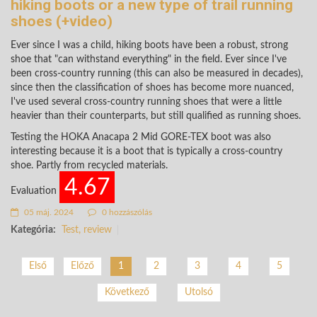
hiking boots or a new type of trail running
shoes (+video)
Ever since I was a child, hiking boots have been a robust, strong
shoe that "can withstand everything" in the field. Ever since I've
been cross-country running (this can also be measured in decades),
since then the classification of shoes has become more nuanced,
I've used several cross-country running shoes that were a little
heavier than their counterparts, but still qualified as running shoes.
Testing the HOKA Anacapa 2 Mid GORE-TEX boot was also
interesting because it is a boot that is typically a cross-country
shoe. Partly from recycled materials.
4.67
Evaluation
05 máj. 2024
0 hozzászólás
Kategória:
Test, review
2
3
4
5
Első
Előző
1
Következő
Utolsó