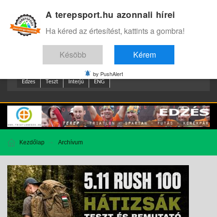
A terepsport.hu azonnali hírei
Bejelentkezés
.
Ha kéred az értesítést, kattints a gombra!
Késöbb
Kérem
by PushAlert
Edzes
Teszt
Interjú
ENG
Kezdőlap
Archívum