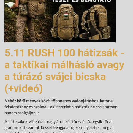
5.11 RUSH 100 hátizsák -
a taktikai málhásló avagy
a túrázó svájci bicska
(+videó)
Nehéz körülmények közé, többnapos vadonjáráshoz, katonai
feladatokhoz és azoknak, akik szerint a hátizsák ne csak tartson,
hanem szolgáljon is.
A hátizsákok világában nagyjából két törzs él. Az egyik törzs
grammokat számol, késsel levágja a fogkefe nyelét és még a