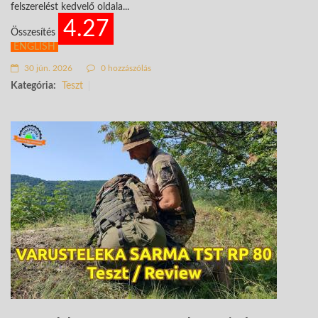
felszerelést kedvelő oldala...
4.27
Összesítés
ENGLISH
30 jún. 2026
0 hozzászólás
Kategória:
Teszt