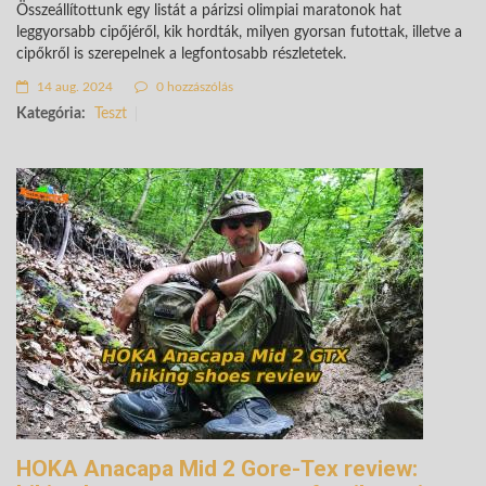
Összeállítottunk egy listát a párizsi olimpiai maratonok hat
leggyorsabb cipőjéről, kik hordták, milyen gyorsan futottak, illetve a
cipőkről is szerepelnek a legfontosabb részletetek.
14 aug. 2024
0 hozzászólás
Kategória:
Teszt
HOKA Anacapa Mid 2 Gore-Tex review: