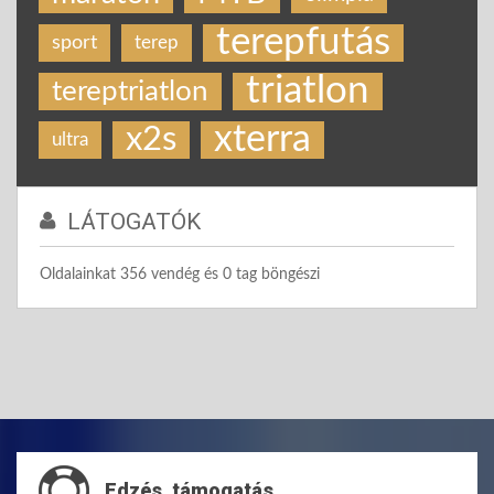
terepfutás
sport
terep
triatlon
tereptriatlon
xterra
x2s
ultra
LÁTOGATÓK
Oldalainkat 356 vendég és 0 tag böngészi
Edzés, támogatás