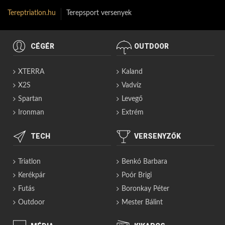
Tereptriatlon.hu
Terepsport versenyek
CÉGÉR
OUTDOOR
XTERRA
Kaland
X2S
Vadvíz
Spartan
Levegő
Ironman
Extrém
TECH
VERSENYZŐK
Triatlon
Benkó Barbara
Kerékpár
Poór Brigi
Futás
Boronkay Péter
Outdoor
Mester Bálint