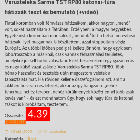
Varusteleka Sarma TST RP80 katonai-túra
hátizsák teszt és bemutató (+videó)
Fiatal koromban volt fémvázas hátizsákom, akkor nagyon „menő”
volt, sokat használtam a Tátrában, Erdélyben, a magyar hegyekben.
Egyetemista koromban már sokkal „menőbb” lett a belső merevítésű
hátizsák, ilyet magamnak is készítettem, azzal stoppoltam végig
Európát. Az utóbbi időben pedig rá kellett jönnöm, hogy egyik sem
jobb/rosszabb a másiknál, csak vannak felhasználási területek,
amelyikre jól kell tudni választani. Ezért beszereztem egy igazán erős
és nagy külső vázat zsákot:
Varusteleka Sarma TST RP80
. Több
hónap használat és tesztelés után megosztom veletek a
tapasztalataimat. Ha röviden kellene összefoglalnom azt, amit a
cikkben hosszan részletezek, akkor az így hangzana: „nehéz
teherhez, nehéz terepen, nehéz körülmények között ennél jobb zsák
kevés van” – és ezt mondhatom úgy, hogy sok nagy túra és katonai
zsákot is kipróbáltam, teszteltem.
4.39
Összesítés
ENGLISH
15 okt. 2025
0 hozzászólás
Kategória:
Teszt