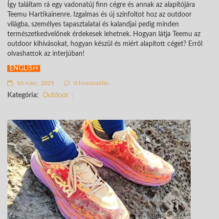
Így találtam rá egy vadonatúj finn cégre és annak az alapítójára
Teemu Hartikainenre. Izgalmas és új színfoltot hoz az outdoor
világba, személyes tapasztalatai és kalandjai pedig minden
természetkedvelőnek érdekesek lehetnek. Hogyan látja Teemu az
outdoor kihívásokat, hogyan készül és miért alapított céget? Erről
olvashattok az interjúban!
ENGLISH
10 márc. 2025
0 hozzászólás
Kategória:
Outdoor