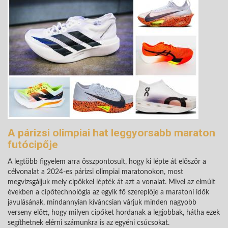
A párizsi olimpiai hat leggyorsabb maraton
futócipője
A legtöbb figyelem arra összpontosult, hogy ki lépte át először a
célvonalat a 2024-es párizsi olimpiai maratonokon, most
megvizsgáljuk mely cipőkkel lépték át azt a vonalat. Mivel az elmúlt
években a cipőtechnológia az egyik fő szereplője a maratoni idők
javulásának, mindannyian kíváncsian várjuk minden nagyobb
verseny előtt, hogy milyen cipőket hordanak a legjobbak, hátha ezek
segíthetnek elérni számunkra is az egyéni csúcsokat.