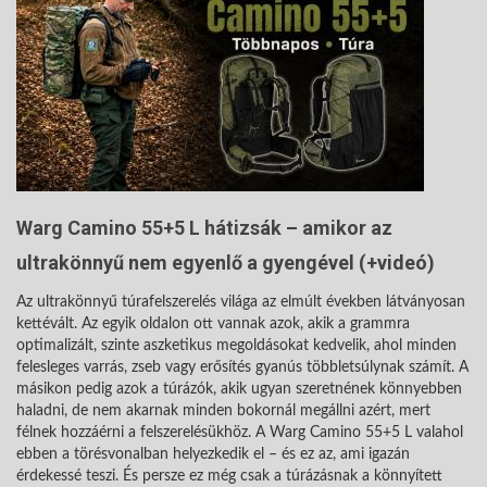
Warg Camino 55+5 L hátizsák – amikor az
ultrakönnyű nem egyenlő a gyengével (+videó)
Az ultrakönnyű túrafelszerelés világa az elmúlt években látványosan
kettévált. Az egyik oldalon ott vannak azok, akik a grammra
optimalizált, szinte aszketikus megoldásokat kedvelik, ahol minden
felesleges varrás, zseb vagy erősítés gyanús többletsúlynak számít. A
másikon pedig azok a túrázók, akik ugyan szeretnének könnyebben
haladni, de nem akarnak minden bokornál megállni azért, mert
félnek hozzáérni a felszerelésükhöz. A Warg Camino 55+5 L valahol
ebben a törésvonalban helyezkedik el – és ez az, ami igazán
érdekessé teszi. És persze ez még csak a túrázásnak a könnyített