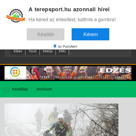
A terepsport.hu azonnali hírei
Bejelentkezés
.
Ha kéred az értesítést, kattints a gombra!
Késöbb
Kérem
by PushAlert
Edzes
Teszt
Interjú
ENG
Kezdőlap
Archívum