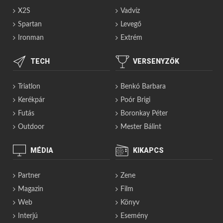
X2S
Vadvíz
Spartan
Levegő
Ironman
Extrém
TECH
VERSENYZŐK
Triatlon
Benkó Barbara
Kerékpár
Poór Brigi
Futás
Boronkay Péter
Outdoor
Mester Bálint
MÉDIA
KIKAPCS
Partner
Zene
Magazin
Film
Web
Könyv
Interjú
Esemény