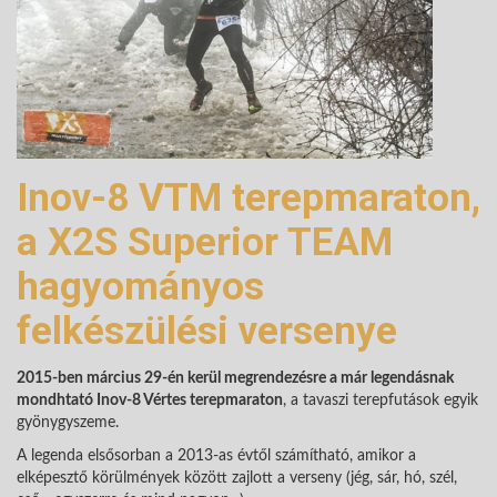
Inov-8 VTM terepmaraton,
a X2S Superior TEAM
hagyományos
felkészülési versenye
2015-ben március 29-én kerül megrendezésre a már legendásnak
mondhtató Inov-8 Vértes terepmaraton
, a tavaszi terepfutások egyik
gyönygyszeme.
A legenda elsősorban a 2013-as évtől számítható, amikor a
elképesztő körülmények között zajlott a verseny (jég, sár, hó, szél,