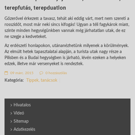
terepfutás, terepduatlon
Gőzerővel érkezett a tavasz, tehát aki eddig várt, mert nem szereti a
rosszidőt, most már neki sincs kifogás! Ugyan a téli fagykárok miatt,
szinte minden hegységünkben vannak még járhatatlan utak, de ez
ne szegje a kedveteket.
Az erdészeti honlapokon, utánanézhetünk milyenek a körülmények.
Az elmúlt hetek tapasztalatai alapján, a turista utak nagy része a
Pilisben és a Budai hegységben is járható, lévén ezeken a helyeken
edzek, illetve már versenyeket is rendeztek.
09 márc. 2015
0 hozzászólás
Kategória:
Tippek, tanácsok
Hivatalos
Videó
Sitemap
Adatkezelés