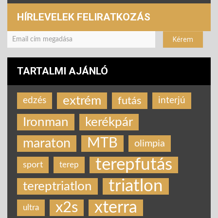
HÍRLEVELEK FELIRATKOZÁS
TARTALMI AJÁNLÓ
extrém
futás
edzés
interjú
Ironman
kerékpár
MTB
maraton
olimpia
terepfutás
sport
terep
triatlon
tereptriatlon
xterra
x2s
ultra