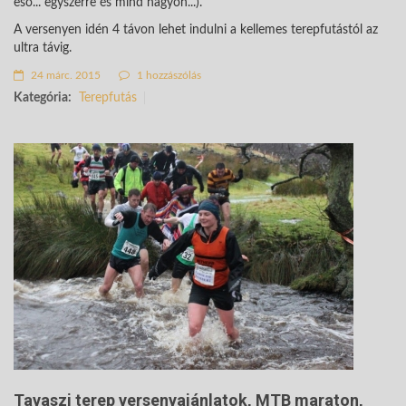
eső... egyszerre és mind nagyon...).
A versenyen idén 4 távon lehet indulni a kellemes terepfutástól az
ultra távig.
24 márc. 2015
1 hozzászólás
Kategória:
Terepfutás
Tavaszi terep versenyajánlatok, MTB maraton,