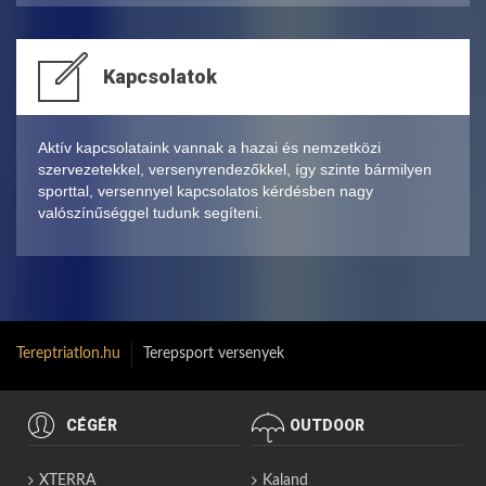
Kapcsolatok
Aktív kapcsolataink vannak a hazai és nemzetközi
szervezetekkel, versenyrendezőkkel, így szinte bármilyen
sporttal, versennyel kapcsolatos kérdésben nagy
valószínűséggel tudunk segíteni.
Tereptriatlon.hu
Terepsport versenyek
CÉGÉR
OUTDOOR
XTERRA
Kaland