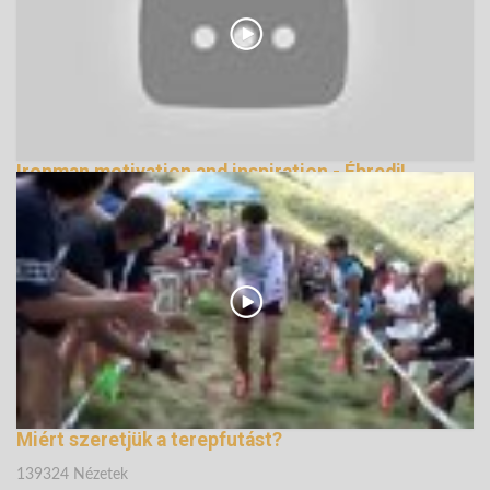
Ironman motivation and inspiration - Ébredj!
139221 Nézetek
Miért szeretjük a terepfutást?
139324 Nézetek