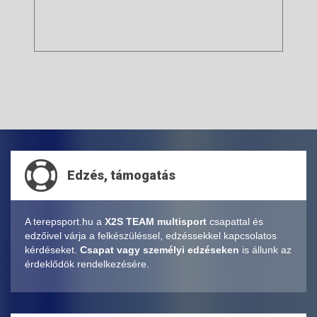
Edzés, támogatás
A terepsport.hu a
X2S TEAM multisport
csapattal és
edzőivel várja a felkészüléssel, edzéssekkel kapcsolatos
kérdéseket.
Csapat vagy személyi edzéseken
is állunk az
érdeklődök rendelkezésére.