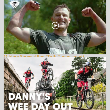
Military Survival Run (Tóth Timon videó)
165718 Nézetek