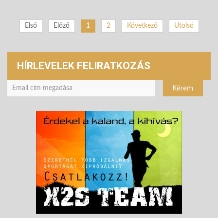
Első
Előző
1
2
Következő
Utolsó
HÍRLEVELEK FELIRATKOZÁS