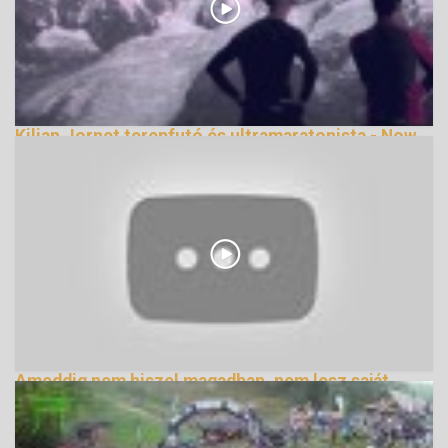
Kilian Jornet terepfutó és ultramaratonista - Now
We Are free
143589 Nézetek
Ameddig nem hiszel magadban, nem lesz saját
életed
159344 Nézetek