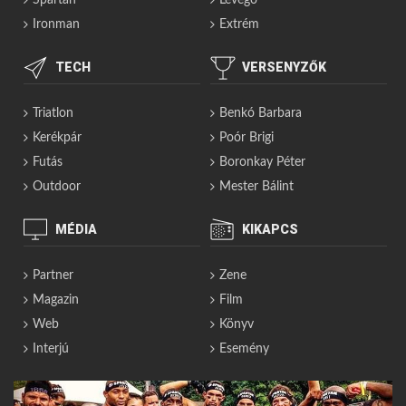
Spartan
Levegő
Ironman
Extrém
TECH
VERSENYZŐK
Triatlon
Benkó Barbara
Kerékpár
Poór Brigi
Futás
Boronkay Péter
Outdoor
Mester Bálint
MÉDIA
KIKAPCS
Partner
Zene
Magazin
Film
Web
Könyv
Interjú
Esemény