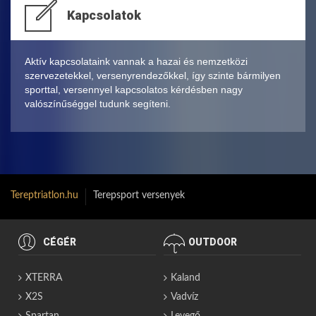
Kapcsolatok
Aktív kapcsolataink vannak a hazai és nemzetközi
szervezetekkel, versenyrendezőkkel, így szinte bármilyen
sporttal, versennyel kapcsolatos kérdésben nagy
valószínűséggel tudunk segíteni.
Tereptriatlon.hu
Terepsport versenyek
CÉGÉR
OUTDOOR
XTERRA
Kaland
X2S
Vadvíz