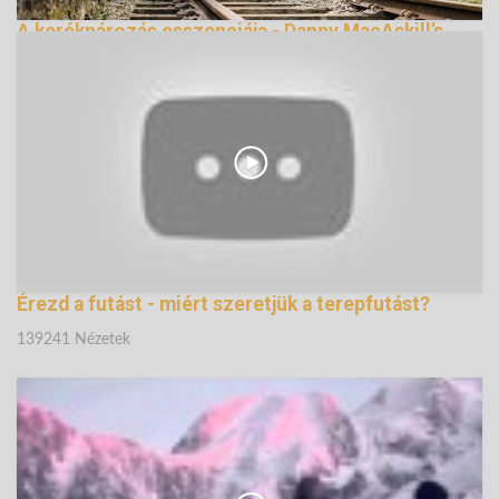
A kerékpározás esszenciája - Danny MacAskill’s
Wee Day Out
144997 Nézetek
Érezd a futást - miért szeretjük a terepfutást?
139241 Nézetek