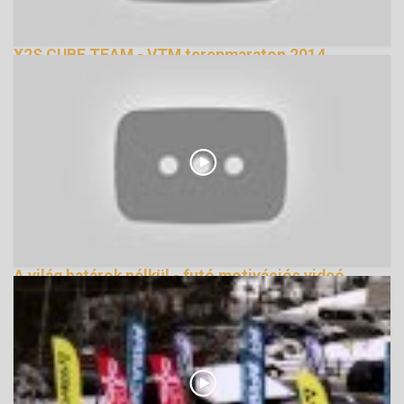
X2S CUBE TEAM - VTM terepmaraton 2014
150089 Nézetek
A világ határok nélkül - futó motivációs videó
162160 Nézetek