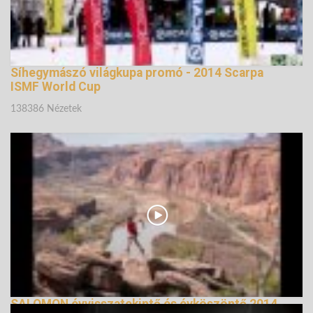
Síhegymászó világkupa promó - 2014 Scarpa
ISMF World Cup
138386 Nézetek
SALOMON évvisszatekintő és évköszöntő 2014