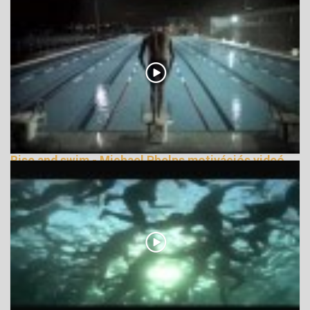
141725 Nézetek
Rise and swim - Michael Phelps motivációs videó
138490 Nézetek