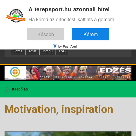
A terepsport.hu azonnali hírei
Bejelentkezés
.
Ha kéred az értesítést, kattints a gombra!
Késöbb
Kérem
by PushAlert
Edzes
Teszt
Interjú
ENG
Kezdőlap
Motivation, inspiration