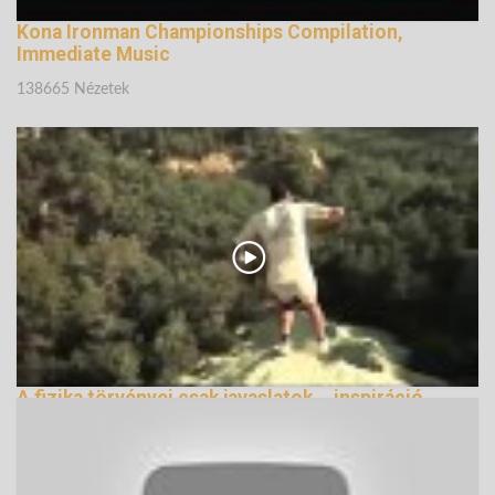
Kona Ironman Championships Compilation,
Immediate Music
138665 Nézetek
A fizika törvényei csak javaslatok... inspiráció
160152 Nézetek