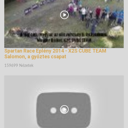
Spartan Race Eplény 2014 - X2S CUBE TEAM
Salomon, a győztes csapat
159699 Nézetek