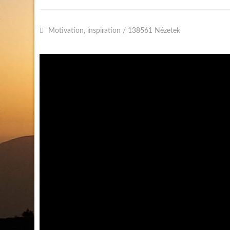
Motivation, inspiration
/
138561 Nézetek