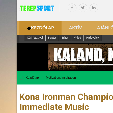
KEZDŐLAP
AKTÍV
AJÁNL
X2S fesztivál
Naptár
Edzes
Videó
Hírlevelek
Kezdőlap
Motivation, inspiration
Kona Ironman Champion
Immediate Music