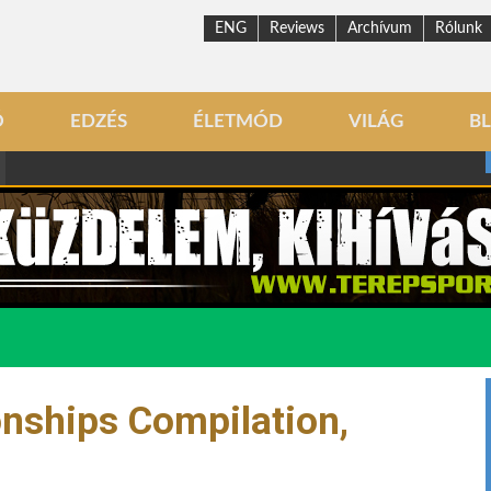
ENG
Reviews
Archívum
Rólunk
Ó
EDZÉS
ÉLETMÓD
VILÁG
B
ships Compilation,