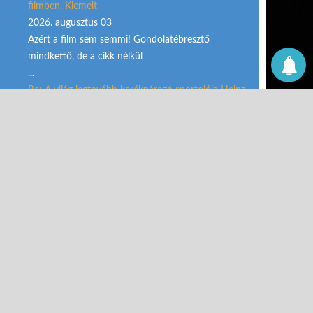
filmben. Kiemelt
2026. augusztus 03
Azért a film sem semmi! Gondolatébresztő
mindkettő, de a cikk nélkül
...
Re: A világ legtovább kerékpározó sportolója Heinz
Stücke elindult az utolsó útra – 648 000 kilométer
után leszállt a kerékpárról Kiemelt
2026. augusztus 03
Hat éve követem az AI-technológia fejlődését,
használom is, hidd el,
...
HÍRLEVELEK FELIRATKOZÁS