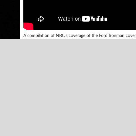
A compilation of NBC's coverage of the Ford Ironman cove
Immediate music: Serenata Immortale, Spiritus Elektros, Rha
Jonathan Nakasone
Kapcsolódó videók
Military Survival Run (Tóth
A kerékpáro
Timon videó)
- Danny MacA
Out
165633 Nézetek