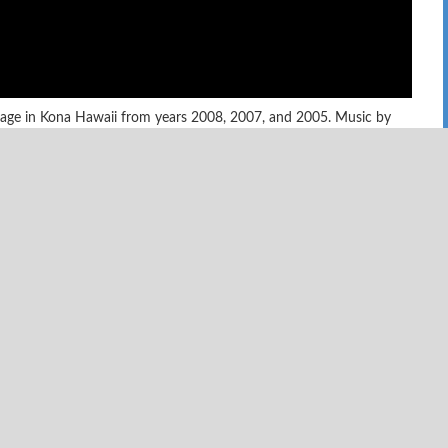
rage in Kona Hawaii from years 2008, 2007, and 2005. Music by
psody. Hopefully this motivates you!
zás esszenciája
Érezd a futást - miért
skill’s Wee Day
szeretjük a terepfutást?
139141 Nézetek