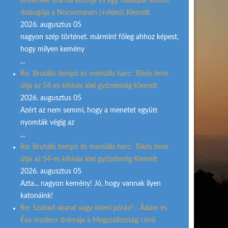
Brownlee drámai ezüstje és egy házaspár kettős
dobogója a Norsemanen (+videó) Kiemelt
2026. augusztus 05
nagyon szép történet. mármint főleg ahhoz képest,
hogy milyen kemény
...
Re: Brutális tempó és mentális harc: Tőkés Imre
útja az 54-es kihívás idei győzelméig Kiemelt
2026. augusztus 05
Azért az nem semmi, hogy a menetet együtt
nyomták végig az
...
Re: Brutális tempó és mentális harc: Tőkés Imre
útja az 54-es kihívás idei győzelméig Kiemelt
2026. augusztus 05
Azta... nagyon kemény! Jó, hogy vannak ilyen
katonáink!
Re: Szabad akarat vagy isteni póráz? - Ádám és
Éva modern drámája a Megszállottság című