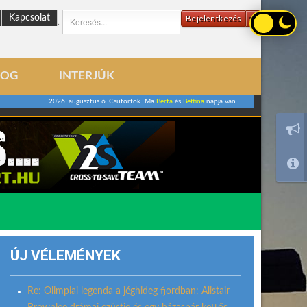
Kapcsolat
Bejelentkezés
.
LOG
INTERJÚK
2026. augusztus 6. Csütörtök Ma
Berta
és
Bettina
napja van.
ÚJ VÉLEMÉNYEK
Re: Olimpiai legenda a jéghideg fjordban: Alistair