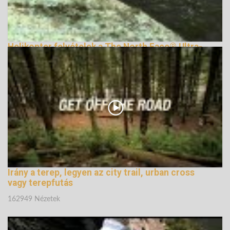
Helikopter felvételek a The North Face® Ultra-
Trail du Mont-Blanc® 2011-ről
169459 Nézetek
Irány a terep, legyen az city trail, urban cross
vagy terepfutás
162949 Nézetek