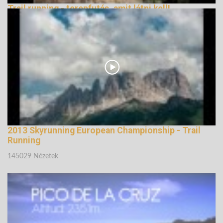
Trail running - terepfutás, amit látni kell!
147403 Nézetek
2013 Skyrunning European Championship - Trail
Running
145029 Nézetek