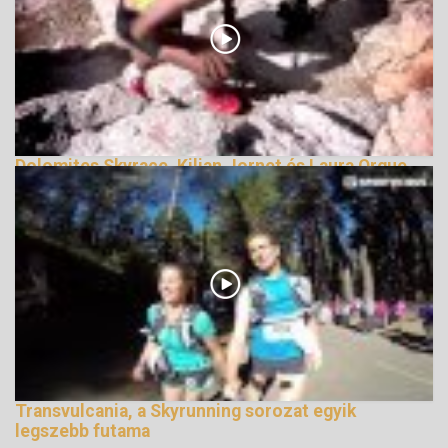
Dolomites Skyrace, Kilian Jornet és Laura Orgue
győzelmével
141027 Nézetek
Transvulcania, a Skyrunning sorozat egyik
legszebb futama