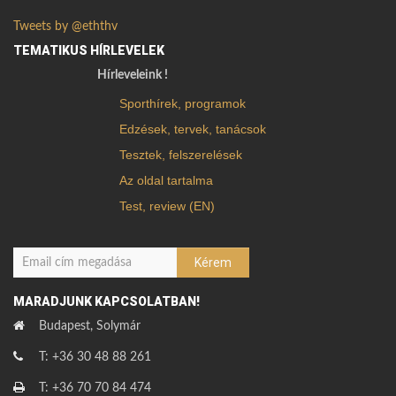
Tweets by @eththv
TEMATIKUS HÍRLEVELEK
Hírleveleink !
Sporthírek, programok
Edzések, tervek, tanácsok
Tesztek, felszerelések
Az oldal tartalma
Test, review (EN)
MARADJUNK KAPCSOLATBAN!
Budapest, Solymár
T: +36 30 48 88 261
T: +36 70 70 84 474