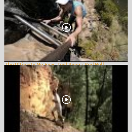
The Ultimate No Fear Trail Race - Red Bull
LionHeart
162222 Nézetek