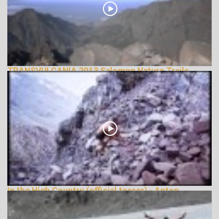
TRANSVULCANIA 2013 Salomon Nature Trails
143187 Nézetek
In the High Country (official teaser) - Anton
Krupicka
148192 Nézetek