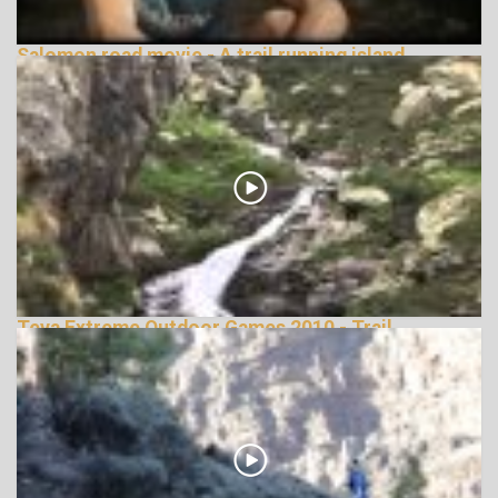
Salomon road movie - A trail running island
148734 Nézetek
Teva Extreme Outdoor Games 2010 - Trail
Running
146184 Nézetek