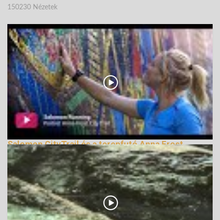
150230 Nézetek
Salomon CityTrail és a terepfutó Anna Frost
164947 Nézetek