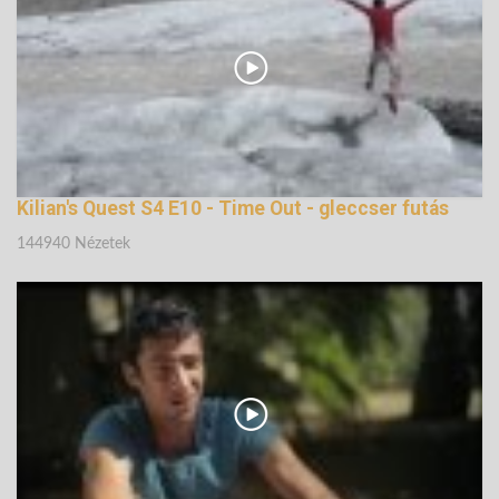
Kilian's Quest S4 E10 - Time Out - gleccser futás
144940 Nézetek