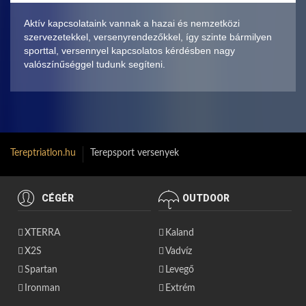
Aktív kapcsolataink vannak a hazai és nemzetközi
szervezetekkel, versenyrendezőkkel, így szinte bármilyen
sporttal, versennyel kapcsolatos kérdésben nagy
valószínűséggel tudunk segíteni.
Tereptriatlon.hu
Terepsport versenyek
CÉGÉR
OUTDOOR
XTERRA
Kaland
X2S
Vadvíz
Spartan
Levegő
Ironman
Extrém