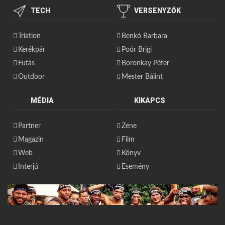
TECH
VERSENYZŐK
Triatlon
Benkó Barbara
Kerékpár
Poór Brigi
Futás
Boronkay Péter
Outdoor
Mester Bálint
MÉDIA
KIKAPCS
Partner
Zene
Magazin
Film
Web
Könyv
Interjú
Esemény