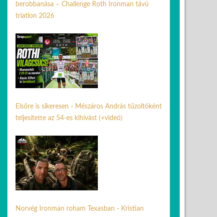
berobbanása – Challenge Roth Ironman távú
triatlon 2026
06 júl. 2026
Elsőre is sikeresen - Mészáros András tűzoltóként
teljesítette az 54-es kihívást (+videó)
29 jún. 2026
Norvég Ironman roham Texasban - Kristian