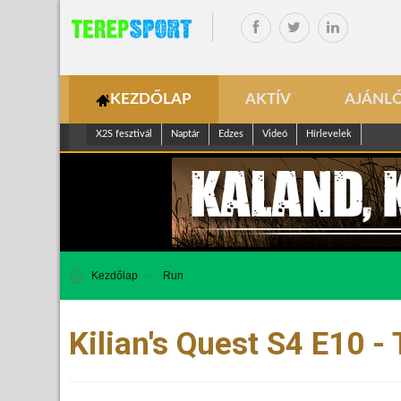
KEZDŐLAP
AKTÍV
AJÁNL
X2S fesztivál
Naptár
Edzes
Videó
Hírlevelek
Kezdőlap
Run
Kilian's Quest S4 E10 -