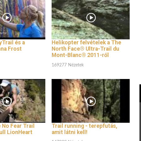
Trail és a
Helikopter felvételek a The
na Frost
North Face® Ultra-Trail du
Mont-Blanc® 2011-ről
169277 Nézetek
 No Fear Trail
Trail running - terepfutás,
ull LionHeart
amit látni kell!