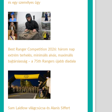
és egy személyes ügy
03 júl. 2026
Best Ranger Competition 2026: három nap
extrém terhelés, minimális alvás, maximális
bajtársiasság – a 75th Rangers újabb diadala
24 ápr. 2026
Sam Laidlow világcsúcsa és Alanis Siffert