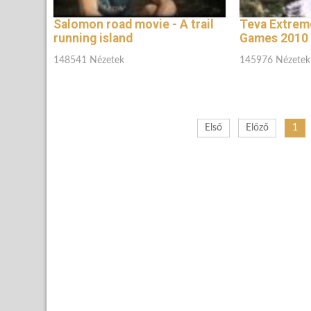
Salomon road movie - A trail
Teva Extrem
running island
Games 2010 -
148541 Nézetek
145976 Nézetek
Első
Előző
1