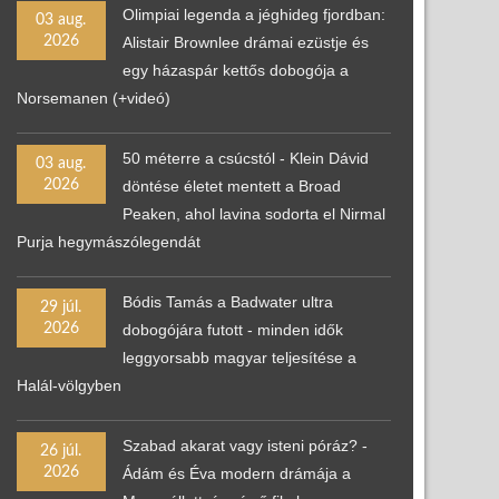
Olimpiai legenda a jéghideg fjordban:
03 aug.
2026
Alistair Brownlee drámai ezüstje és
egy házaspár kettős dobogója a
Norsemanen (+videó)
50 méterre a csúcstól - Klein Dávid
03 aug.
2026
döntése életet mentett a Broad
Peaken, ahol lavina sodorta el Nirmal
Purja hegymászólegendát
Bódis Tamás a Badwater ultra
29 júl.
2026
dobogójára futott - minden idők
leggyorsabb magyar teljesítése a
Halál-völgyben
Szabad akarat vagy isteni póráz? -
26 júl.
2026
Ádám és Éva modern drámája a