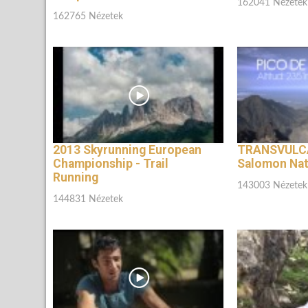
162041 Nézetek
162765 Nézetek
2013 Skyrunning European
TRANSVULC
Championship - Trail
Salomon Nat
Running
143003 Nézetek
144831 Nézetek