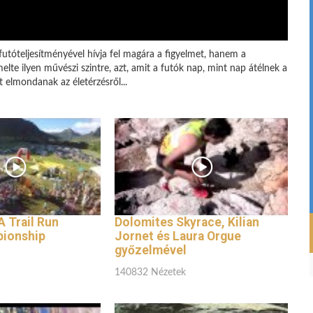
tóteljesítményével hívja fel magára a figyelmet, hanem a
te ilyen művészi szintre, azt, amit a futók nap, mint nap átélnek a
 elmondanak az életérzésről...
 Trail Run
Dolomites Skyrace, Kilian
ionship
Jornet és Laura Orgue
győzelmével
140832 Nézetek