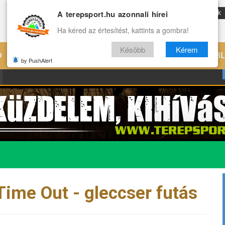
A terepsport.hu azonnali hírei
ENG
Reviews
Archívum
Rólunk
Ha kéred az értesítést, kattints a gombra!
Késöbb
Kérem
Ó
EDZÉS
ÉLETMÓD
VILÁG
B
by PushAlert
 Time Out - gleccser futás