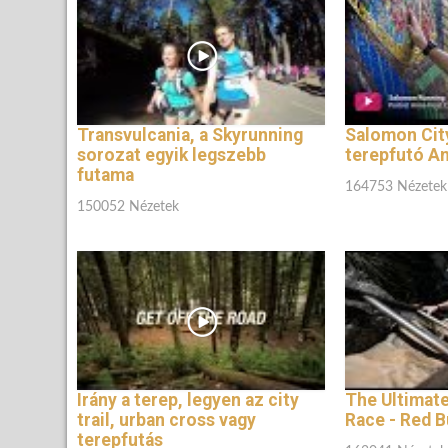
Transvulcania, a Skyrunning
Salomon City
sorozat egyik legszebb
terepfutó An
futama
164753 Nézetek
150052 Nézetek
Irány a terep, legyen az city
The Ultimate
trail, urban cross vagy
Race - Red B
terepfutás