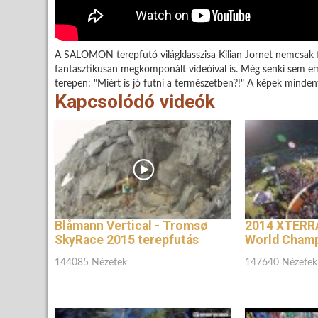
A SALOMON terepfutó világklasszisa Kilian Jornet nemcsak fu
fantasztikusan megkomponált videóival is. Még senki sem emel
terepen: "Miért is jó futni a természetben?!" A képek mindent
Kapcsolódó videók
Blåmann Vertical - Tromsø
2014 XTERRA
SkyRace 2015 terepfutás
World Champ
144085 Nézetek
147640 Nézetek