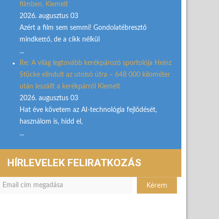
filmben. Kiemelt
2026. augusztus 03
Azért a film sem semmi! Gondolatébresztő
mindkettő, de a cikk nélkül
...
Re: A világ legtovább kerékpározó sportolója Heinz
Stücke elindult az utolsó útra – 648 000 kilométer
után leszállt a kerékpárról Kiemelt
2026. augusztus 03
Hat éve követem az AI-technológia fejlődését,
használom is, hidd el,
...
HÍRLEVELEK FELIRATKOZÁS