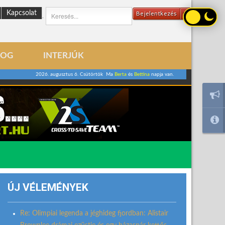
Kapcsolat
Bejelentkezés
.
LOG
INTERJÚK
2026. augusztus 6. Csütörtök Ma
Berta
és
Bettina
napja van.
ÚJ VÉLEMÉNYEK
Re: Olimpiai legenda a jéghideg fjordban: Alistair