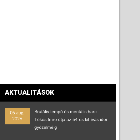
AKTUALITÁSOK
Brutális tempó és mentális harc:
05 aug.
2026
Tőkés Imre útja az 54-es kihívás idei
győzelméig