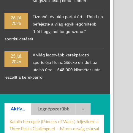
Megszállottság című filmben.
Tizenhét év után partot ért – Rob Lea
26 júl.
2026
befejezte a világ egyik legőrültebb
"hét hegy, hét tengerszoros"
sportküldetését
A világ legtovább kerékpározó
25 júl.
2026
sportolója Heinz Stücke elindult az
utolsó útra – 648 000 kilométer után
leszállt a kerékpárról
Aktív...
Legnépszerűbb
+
Katalin hercegné (Princess of Wales) teljesítette a
Three Peaks Challenge-et – három ország csúcsai