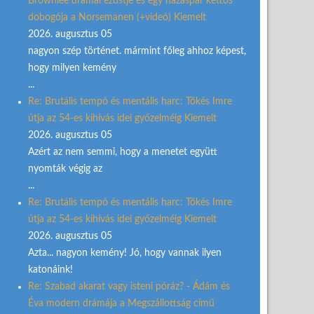
Brownlee drámai ezüstje és egy házaspár kettős
dobogója a Norsemanen (+videó) Kiemelt
2026. augusztus 05
nagyon szép történet. mármint főleg ahhoz képest,
hogy milyen kemény
...
Re: Brutális tempó és mentális harc: Tőkés Imre
útja az 54-es kihívás idei győzelméig Kiemelt
2026. augusztus 05
Azért az nem semmi, hogy a menetet együtt
nyomták végig az
...
Re: Brutális tempó és mentális harc: Tőkés Imre
útja az 54-es kihívás idei győzelméig Kiemelt
2026. augusztus 05
Azta... nagyon kemény! Jó, hogy vannak ilyen
katonáink!
Re: Szabad akarat vagy isteni póráz? - Ádám és
Éva modern drámája a Megszállottság című