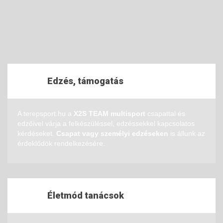
Edzés, támogatás
A terepsport.hu a
X2S TEAM multisport
csapattal és
edzőivel várja a felkészüléssel, edzéssekkel kapcsolatos
kérdéseket.
Csapat vagy személyi edzéseken
is állunk az
érdeklődök rendelkezésére.
Életmód tanácsok