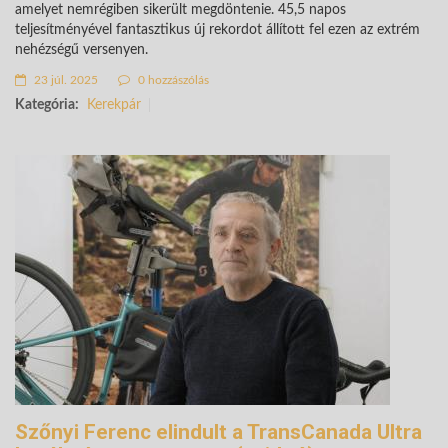
amelyet nemrégiben sikerült megdöntenie. 45,5 napos
teljesítményével fantasztikus új rekordot állított fel ezen az extrém
nehézségű versenyen.
23 júl. 2025
0 hozzászólás
Kategória:
Kerekpár
Szőnyi Ferenc elindult a TransCanada Ultra