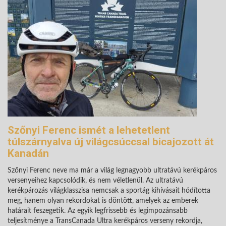
Szőnyi Ferenc ismét a lehetetlent
túlszárnyalva új világcsúccsal bicajozott át
Kanadán
Szőnyi Ferenc neve ma már a világ legnagyobb ultratávú kerékpáros
versenyeihez kapcsolódik, és nem véletlenül. Az ultratávú
kerékpározás világklasszisa nemcsak a sportág kihívásait hódította
meg, hanem olyan rekordokat is döntött, amelyek az emberek
határait feszegetik. Az egyik legfrissebb és legimpozánsabb
teljesítménye a TransCanada Ultra kerékpáros verseny rekordja,