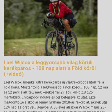
Lael Wilcox a leggyorsabb világ körüli
kerékpáros - 108 nap alatt a Föld körül
(+videó)
Lael Wilcox amerikai ultra kerékpáros új világrekordot állított fel a
Föld körül. Mostantól ő a leggyorsabb a nők között. 108 nap, 12 óra
és 12 perc alatt tett meg kerékpárral 29 169 km-t (18 125
mérföldet), Chicagóból indulva és ott befejezve az utat. Ezzel
megdöntötte a skóciai Jenny Graham 2018-as rekordját, akinek útja
124 nap 11 órát vett igénybe. A 38 éves alaszkai Wilcox május 28-