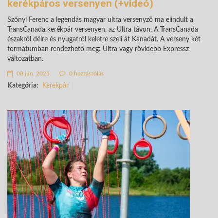
kerékpáros versenyen (+videó)
Szőnyi Ferenc a legendás magyar ultra versenyző ma elindult a
TransCanada kerékpár versenyen, az Ultra távon. A TransCanada
északról délre és nyugatról keletre szeli át Kanadát. A verseny két
formátumban rendezhető meg: Ultra vagy rövidebb Expressz
változatban.
08 jún. 2025
0 hozzászólás
Kategória:
Kerekpár