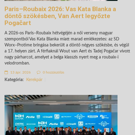
Paris–Roubaix 2026: Vas Kata Blanka a
döntő szökésben, Van Aert legyőzte
Pogačart
A 2026-os Paris–Roubaix hétvégéjén a női verseny magyar
szempontból Vas Kata Blanka miatt marad emlékezetes: az SD
Worx–Protime bringása bekerült a döntő négyes szökésbe, és végül
a 17. helyen zárt. A férfiaknál Wout van Aert és Tadej Pogačar vívott
nagy párharcot, amelyet a belga klasszis nyert meg a roubaix-i
velodromban.
13 ápr. 2026
0 hozzászólás
Kategória:
Kerekpár