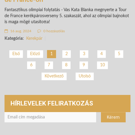
Fantasztikus olimpiai folytatás - Vas Kata Blanka megnyerte a Tour
de France kerékpárosverseny 5. szakaszát, ahol az olimpiai bajnokot
is maga mögé utasította!
16 aug. 2024
0 hozzászólás
Kategória:
Kerekpár
2
3
4
5
Első
Előző
1
6
7
8
9
10
Következő
Utolsó
HÍRLEVELEK FELIRATKOZÁS