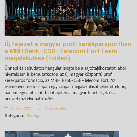
Új fejezet a magyar profi kerékpársportban
a MBH Bank–CSB–Telecom Fort Team
megalakulása (+videó)
Ünnepi és céltudatos hangulat lengte be a sajtótájékoztatót, ahol
hivatalosan is bemutatkozott az új magyar központú profi
kerékpáros formáció, az MBH Bank–CSB–Telecom Fort. Az
eseményen nem csupán egy csapat megalakulását jelentették be,
hanem egy ambíciót: hidat építeni a magyar tehetségek és a
nemzetközi élvonal között.
12 febr. 2026
0 hozzászólás
Kategória:
Kerekpár