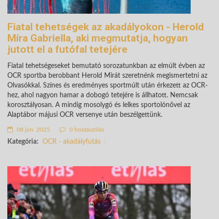
Fiatal tehetségek az akadályokon - Herold
Míra Gabriella, aki megmutatja, hogyan
jutott el a futófal tetejére
Fiatal tehetségeseket bemutató sorozatunkban az elmúlt évben az
OCR sportba berobbant Herold Mirát szeretnénk megismertetni az
Olvasókkal. Színes és eredményes sportmúlt után érkezett az OCR-
hez, ahol nagyon hamar a dobogó tetejére is állhatott. Nemcsak
korosztályosan. A mindig mosolygó és lelkes sportolónővel az
Alaptábor májusi OCR versenye után beszélgettünk.
08 jún. 2025
0 hozzászólás
Kategória:
OCR - akadályfutás