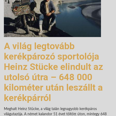
A világ legtovább
kerékpározó sportolója
Heinz Stücke elindult az
utolsó útra – 648 000
kilométer után leszállt a
kerékpárról
Meghalt Heinz Stücke, a világ talán legnagyobb kerékpáros
világutazója. A német kalandor 51 évet töltött úton, mintegy 648