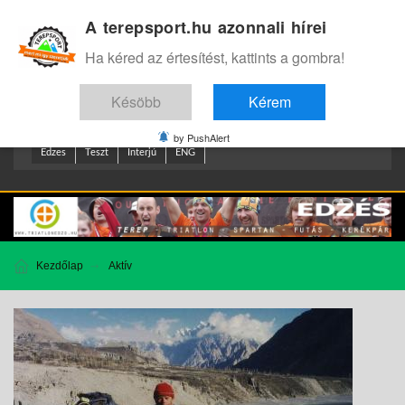
A terepsport.hu azonnali hírei
Bejelentkezés
.
Ha kéred az értesítést, kattints a gombra!
Késöbb
Kérem
by PushAlert
Edzes
Teszt
Interjú
ENG
Kezdőlap
Aktív