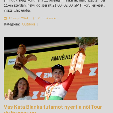
án indult, négy kontinens 21 országán haladt át, majd szeptember
11-én szerdán, helyi idő szerint 21:00 (02:00 GMT) körül érkezett
vissza Chicagóba.
17 szept. 2024
0 hozzászólás
Kategória:
Outdoor
Vas Kata Blanka futamot nyert a női Tour
de France-on