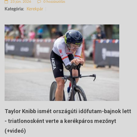
23 jún. 2026
0 hozzászólás
Kategória:
Kerekpár
Taylor Knibb ismét országúti időfutam-bajnok lett
- triatlonosként verte a kerékpáros mezőnyt
(+videó)