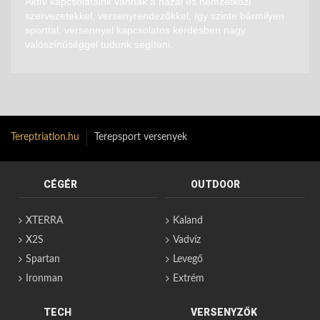
Aktív kapcsolataink vannak a hazai és nemzetközi
szervezetekkel, versenyrendezőkkel, így szinte bármilyen
sporttal, versennyel kapcsolatos kérdésben nagy
valószínűséggel tudunk segíteni.
Tereptriatlon.hu
Terepsport versenyek
CÉGÉR
OUTDOOR
XTERRA
Kaland
X2S
Vadvíz
Spartan
Levegő
Ironman
Extrém
TECH
VERSENYZŐK