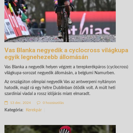
Vas Blanka negyedik a cyclocross világkupa
egyik legnehezebb állomásán
Vas Blanka a negyedik helyen végzett a terepkerékpáros (cyclocross)
világkupa-sorozat negyedik állomásán, a belgiumi Namurben.
Az országúton olimpiai negyedik Vas az antwerpeni nyitányon
hatodik, majd rá egy hétre Dublinban ötödik volt. A múlt heti
szardíniai viadal a rossz időjárás miatt elmaradt.
13 dec. 2024
0 hozzászólás
Kategória:
Kerekpár