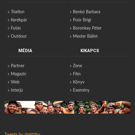
Triatlon
Benkó Barbara
Kerékpár
Poór Brigi
Futás
Boronkay Péter
Outdoor
Mester Bálint
MÉDIA
KIKAPCS
Partner
Zene
Magazin
Film
Web
Könyv
Interjú
Esemény
Tweets by @eththv