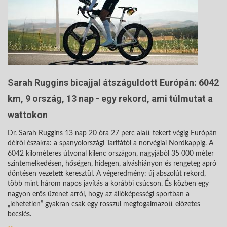
Sarah Ruggins bicajjal átszáguldott Európán: 6042
km, 9 ország, 13 nap - egy rekord, ami túlmutat a
wattokon
Dr. Sarah Ruggins 13 nap 20 óra 27 perc alatt tekert végig Európán
délről északra: a spanyolországi Tarifától a norvégiai Nordkappig. A
6042 kilométeres útvonal kilenc országon, nagyjából 35 000 méter
szintemelkedésen, hőségen, hidegen, alváshiányon és rengeteg apró
döntésen vezetett keresztül. A végeredmény: új abszolút rekord,
több mint három napos javítás a korábbi csúcson. És közben egy
nagyon erős üzenet arról, hogy az állóképességi sportban a
„lehetetlen” gyakran csak egy rosszul megfogalmazott előzetes
becslés.