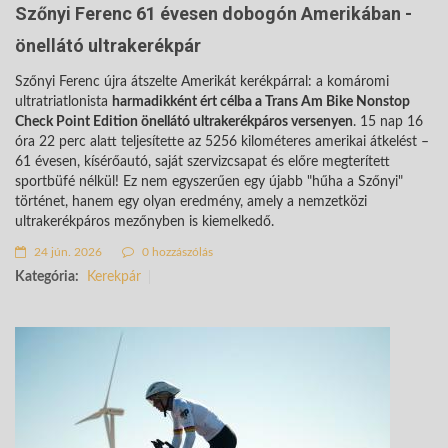
Szőnyi Ferenc 61 évesen dobogón Amerikában -
önellátó ultrakerékpár
Szőnyi Ferenc újra átszelte Amerikát kerékpárral: a komáromi
ultratriatlonista
harmadikként ért célba a Trans Am Bike Nonstop
Check Point Edition önellátó ultrakerékpáros versenyen
. 15 nap 16
óra 22 perc alatt teljesítette az 5256 kilométeres amerikai átkelést –
61 évesen, kísérőautó, saját szervizcsapat és előre megterített
sportbüfé nélkül! Ez nem egyszerűen egy újabb "hűha a Szőnyi"
történet, hanem egy olyan eredmény, amely a nemzetközi
ultrakerékpáros mezőnyben is kiemelkedő.
24 jún. 2026
0 hozzászólás
Kategória:
Kerekpár