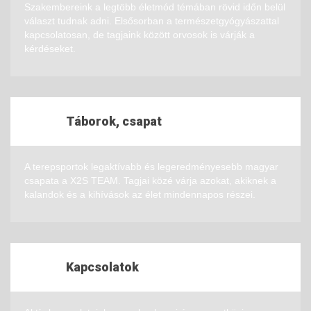
Szakembereink a legtöbb életmód témában rövid időn belül
választ tudnak adni. Elsősorban a természetgyógyászattal
kapcsolatosan, de tagjaink között orvosok is várják a
kérdéseket.
Táborok, csapat
A terepsportok legaktívabb és legeredményesebb magyar
csapata a X2S TEAM. Tagjai közé várja azokat, akiknek a
kalandok és a kihívások az élet mindennapos részei.
Kapcsolatok