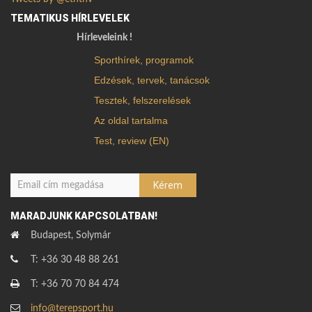
TEMATIKUS HÍRLEVELEK
Hírleveleink !
Sporthírek, programok
Edzések, tervek, tanácsok
Tesztek, felszerelések
Az oldal tartalma
Test, review (EN)
MARADJUNK KAPCSOLATBAN!
Budapest, Solymár
T: +36 30 48 88 261
T: +36 70 70 84 474
info@terepsport.hu