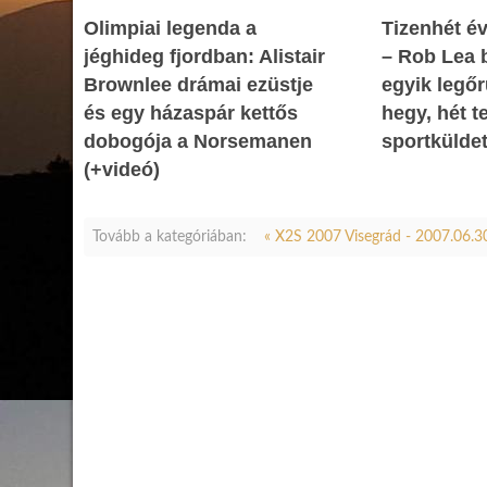
Olimpiai legenda a
Tizenhét év
jéghideg fjordban: Alistair
– Rob Lea b
Brownlee drámai ezüstje
egyik legőr
és egy házaspár kettős
hegy, hét 
dobogója a Norsemanen
sportkülde
(+videó)
Tovább a kategóriában:
« X2S 2007 Visegrád - 2007.06.3