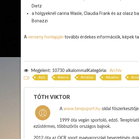
Dietz
a hölgyeknél carina Wasle, Claudia Frank és az olasz b
Bonazzi
A
verseny honlapján
további érdekes információk, képek ta
Megjelent: 10730 alkalommal
Kategória:
Archív
x2s
xterra
triatlon
duatlon
cro
TÓTH VIKTOR
A
www.terepsport.hu
oldal főszerkesztőj
1999 óta vegán sportoló, edző. Tereptria
ezüstérmes, többszörös országos bajnok.
2012 óta az OCR sport magyarországi bevezetésén dolg