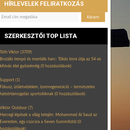
HÍRLEVELEK FELIRATKOZÁS
SZERKESZTŐI TOP LISTA
Tóth Viktor
(3709)
Brutális tempó és mentális harc: Tőkés Imre útja az 54-es
kihívás idei győzelméig
(0 hozzászólások)
Support
(1)
Fókusz, ízületvédelem, izomregeneráció – természetes
háttértámogatás sportolóknak
(0 hozzászólások)
Viktor Outdoor
(7)
Hercegi lépések a világ tetején: Mohammed Al Saud az
Everesten, egy csúcsra a Seven Summitstól
(0
hozzászólások)