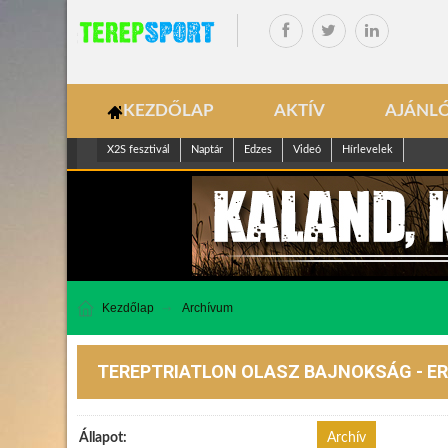
KEZDŐLAP
AKTÍV
AJÁNL
X2S fesztivál
Naptár
Edzes
Videó
Hírlevelek
Kezdőlap
Archívum
TEREPTRIATLON OLASZ BAJNOKSÁG - ER
Állapot:
Archív