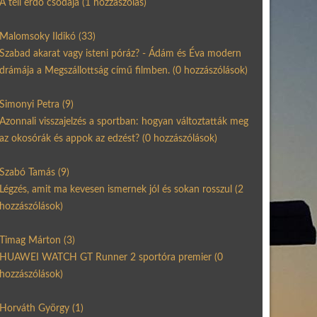
A téli erdő csodája
(1 hozzászólás)
Malomsoky Ildikó
(33)
Szabad akarat vagy isteni póráz? - Ádám és Éva modern
drámája a Megszállottság című filmben.
(0 hozzászólások)
Simonyi Petra
(9)
Azonnali visszajelzés a sportban: hogyan változtatták meg
az okosórák és appok az edzést?
(0 hozzászólások)
Szabó Tamás
(9)
Légzés, amit ma kevesen ismernek jól és sokan rosszul
(2
hozzászólások)
Timag Márton
(3)
HUAWEI WATCH GT Runner 2 sportóra premier
(0
hozzászólások)
Horváth György
(1)