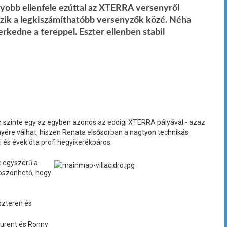
yobb ellenfele ezúttal az XTERRA versenyről
ozik a legkiszámíthatóbb versenyzők közé. Néha
rkedne a tereppel. Eszter ellenben stabil
m szinte egy az egyben azonos az eddigi XTERRA pályával - azaz
nyére válhat, hiszen Renata elsősorban a nagtyon technikás
és évek óta profi hegyikerékpáros.
sz egyszerű a
köszönhető, hogy
Eszteren és
Laurent és Ronny