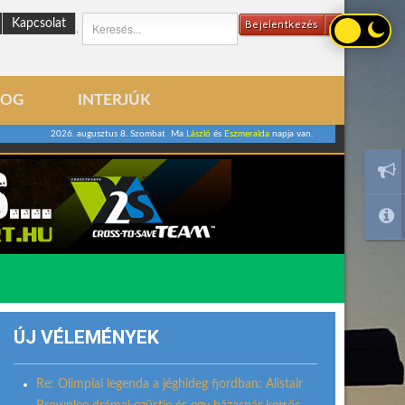
Kapcsolat
Bejelentkezés
.
LOG
INTERJÚK
2026. augusztus 8. Szombat Ma
László
és
Eszmeralda
napja van.
ÚJ VÉLEMÉNYEK
Re: Olimpiai legenda a jéghideg fjordban: Alistair