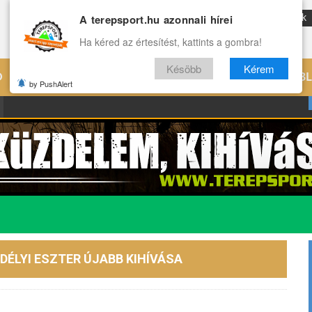
A terepsport.hu azonnali hírei
ENG
Reviews
Archívum
Rólunk
Ha kéred az értesítést, kattints a gombra!
Késöbb
Kérem
Ó
EDZÉS
ÉLETMÓD
VILÁG
B
by PushAlert
DÉLYI ESZTER ÚJABB KIHÍVÁSA