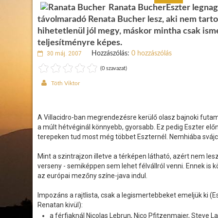
Ranata BucherEszter legnag
távolmaradó Renata Bucher lesz, aki nem tart
hihetetlenül jól megy, máskor mintha csak isme
teljesítményre képes.
30 máj. 2007
Hozzászólás:
0 hozzászólás
(0 szavazat)
Tóth Viktor
A Villacidro-ban megrendezésre kerülő olasz bajnoki futa
a múlt hétvéginál könnyebb, gyorsabb. Ez pedig Eszter elő
terepeken tud most még többet Eszternél. Nemhiába svájci 
Mint a szintrajzon illetve a térképen látható, azért nem le
verseny - semiképpen sem lehet félvállról venni. Ennek is 
az európai mezőny színe-java indul.
Impozáns a rajtlista, csak a legismertebbeket emeljük ki (
Renatan kivül):
a férfiaknál Nicolas Lebrun, Nico Pfitzenmaier, Steve 