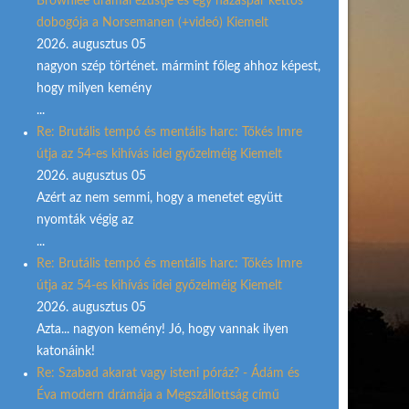
Brownlee drámai ezüstje és egy házaspár kettős
dobogója a Norsemanen (+videó) Kiemelt
2026. augusztus 05
nagyon szép történet. mármint főleg ahhoz képest,
hogy milyen kemény
...
Re: Brutális tempó és mentális harc: Tőkés Imre
útja az 54-es kihívás idei győzelméig Kiemelt
2026. augusztus 05
Azért az nem semmi, hogy a menetet együtt
nyomták végig az
...
Re: Brutális tempó és mentális harc: Tőkés Imre
útja az 54-es kihívás idei győzelméig Kiemelt
2026. augusztus 05
Azta... nagyon kemény! Jó, hogy vannak ilyen
katonáink!
Re: Szabad akarat vagy isteni póráz? - Ádám és
Éva modern drámája a Megszállottság című