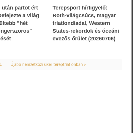
 után partot ért
Terepsport hírfigyelő:
efejezte a világ
Roth-világcsúcs, magyar
ültebb "hét
triatlondiadal, Western
tengerszoros"
States-rekordok és óceáni
tését
evezős őrület (20260706)
0.
Újabb nemzetközi siker tereptriatlonban »