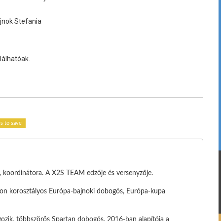
ajnok Stefania
lálhatóak.
ss to save
e, koordinátora. A X2S TEAM edzője és versenyzője.
tlon korosztályos Európa-bajnoki dobogós, Európa-kupa
ozik, többszörös Spartan dobogós. 2016-ban alapítója a