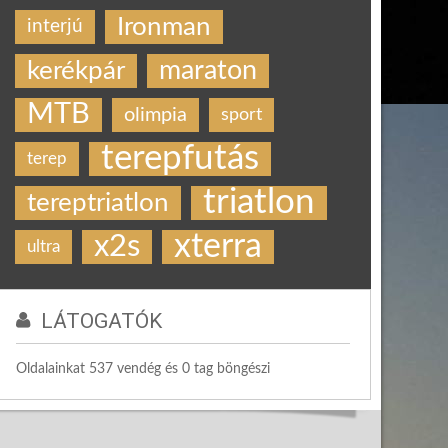
Ironman
interjú
maraton
kerékpár
MTB
olimpia
sport
terepfutás
terep
triatlon
tereptriatlon
xterra
x2s
ultra
LÁTOGATÓK
Oldalainkat 537 vendég és 0 tag böngészi