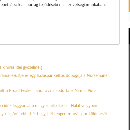
pet játszik a sportág fejlődésében, a szövetségi munkában.
s kihívás idei győzelméig
e drámai ezüstje és egy házaspár kettős dobogója a Norsemanen
ett a Broad Peaken, ahol lavina sodorta el Nirmal Purja
n idők leggyorsabb magyar teljesítése a Halál-völgyben
egyik legőrültebb "hét hegy, hét tengerszoros" sportküldetését