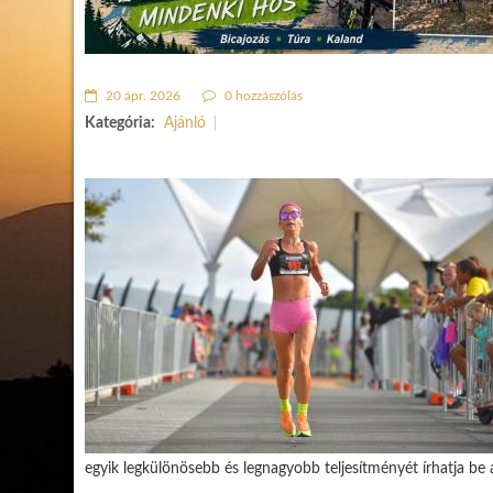
20 ápr. 2026
0 hozzászólás
Kategória:
Ajánló
egyik legkülönösebb és legnagyobb teljesítményét írhatja be 