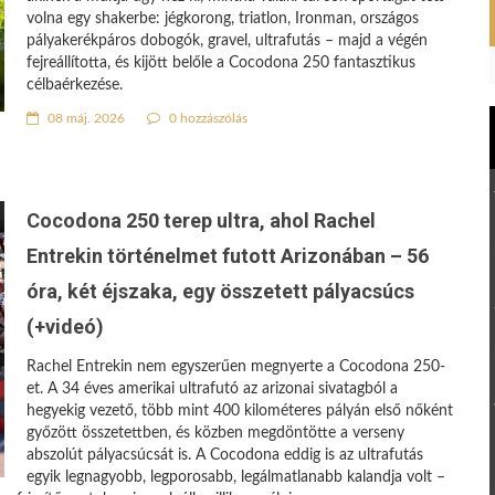
volna egy shakerbe: jégkorong, triatlon, Ironman, országos
pályakerékpáros dobogók, gravel, ultrafutás – majd a végén
fejreállította, és kijött belőle a Cocodona 250 fantasztikus
célbaérkezése.
08 máj. 2026
0 hozzászólás
Cocodona 250 terep ultra, ahol Rachel
Entrekin történelmet futott Arizonában – 56
óra, két éjszaka, egy összetett pályacsúcs
(+videó)
Rachel Entrekin nem egyszerűen megnyerte a Cocodona 250-
et. A 34 éves amerikai ultrafutó az arizonai sivatagból a
hegyekig vezető, több mint 400 kilométeres pályán első nőként
győzött összetettben, és közben megdöntötte a verseny
abszolút pályacsúcsát is. A Cocodona eddig is az ultrafutás
egyik legnagyobb, legporosabb, legálmatlanabb kalandja volt –