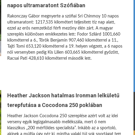
napos ultramaratont Szófiában
Rakonczay Gábor megnyerte a szófiai Sri Chinmoy 10 napos
ultramaratont: 1217,535 kilométert teljesített tíz nap alatt,
ezzel az erős nemzetközi férfi mezőny élén zárt. A magyar
szereplés különösen emlékezetes lett: Fodor Szilárd 1001,660
kilométerrel a 6., Török Benjamin 907,460 kilométerrel a 11.,
Tajti Tomi 653,120 kilométerrel a 19. helyen végzett, a 6 napos
női versenyben pedig Kis Lilien 603,665 kilométerrel győzött,
Racsai Pati 428,610 kilométerrel második lett.
Heather Jackson hatalmas Ironman lelkületű
terepfutása a Cocodona 250 poklában
Heather Jackson Cocodona 250 szereplése azért volt az idei
verseny egyik legizgalmasabb mellékszála, mert ő nem
klasszikus „200 mérföldes specialista”. Inkább az a sportoló,
akinek a múltja úgy néz ki, mintha valaki túl sok sportágat tett