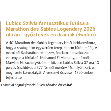
Lubics Szilvia fantasztikus futása a
Marathon des Sables Legendary 2026
ultrán - győztesek és drámák (+videó)
A 40. Marathon des Sables Legendary ismét bebizonyította,
hogy a sivatag nem egyszerűen terep, hanem külön műfaj. A
marokkói Szaharában rendezett, önellátó, hatszakaszos
versenyen a férfiaknál Mohamed El Morabity, a nőknél
Maryline Nakache győzött, miközben Lubics Szilvia 37 óra 13
perces összidővel, a 377 fős női mezőny 15. helyén zárt, és
megnyerte korosztályát. A versenyt összesen 1350 ember
teljesítette.
s olimpiai bajnok francia Julien Absalon ért célba!