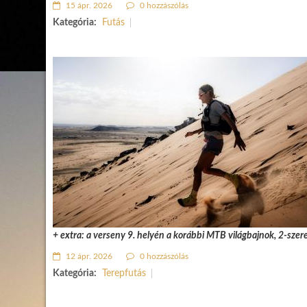
15 ápr. 2026
0 hozzászólás
Kategória:
Futás
+ extra: a verseny 9. helyén a korábbi MTB világbajnok, 2-szere
12 ápr. 2026
0 hozzászólás
Kategória:
Terepfutás