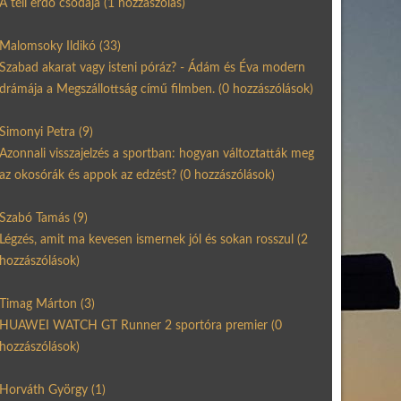
A téli erdő csodája
(1 hozzászólás)
Malomsoky Ildikó
(33)
Szabad akarat vagy isteni póráz? - Ádám és Éva modern
drámája a Megszállottság című filmben.
(0 hozzászólások)
Simonyi Petra
(9)
Azonnali visszajelzés a sportban: hogyan változtatták meg
az okosórák és appok az edzést?
(0 hozzászólások)
Szabó Tamás
(9)
Légzés, amit ma kevesen ismernek jól és sokan rosszul
(2
hozzászólások)
Timag Márton
(3)
HUAWEI WATCH GT Runner 2 sportóra premier
(0
hozzászólások)
Horváth György
(1)