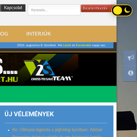
Kapcsolat
Bejelentkezés
.
LOG
INTERJÚK
2026. augusztus 8. Szombat Ma
László
és
Eszmeralda
napja van.
ÚJ VÉLEMÉNYEK
Re: Olimpiai legenda a jéghideg fjordban: Alistair