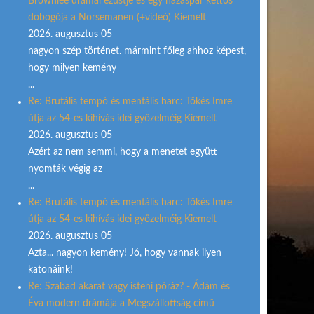
Brownlee drámai ezüstje és egy házaspár kettős
dobogója a Norsemanen (+videó) Kiemelt
2026. augusztus 05
nagyon szép történet. mármint főleg ahhoz képest,
hogy milyen kemény
...
Re: Brutális tempó és mentális harc: Tőkés Imre
útja az 54-es kihívás idei győzelméig Kiemelt
2026. augusztus 05
Azért az nem semmi, hogy a menetet együtt
nyomták végig az
...
Re: Brutális tempó és mentális harc: Tőkés Imre
útja az 54-es kihívás idei győzelméig Kiemelt
2026. augusztus 05
Azta... nagyon kemény! Jó, hogy vannak ilyen
katonáink!
Re: Szabad akarat vagy isteni póráz? - Ádám és
Éva modern drámája a Megszállottság című