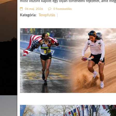
most viszont kapott egy olyan történelmi fejezetet, amit még a
06 máj. 2026
0 hozzászólás
Kategória:
Terepfutás