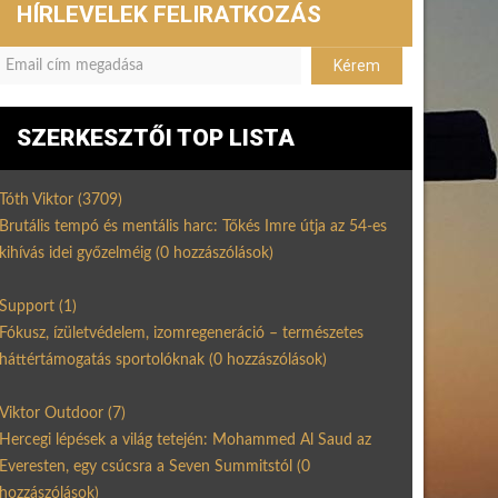
HÍRLEVELEK FELIRATKOZÁS
SZERKESZTŐI TOP LISTA
Tóth Viktor
(3709)
Brutális tempó és mentális harc: Tőkés Imre útja az 54-es
kihívás idei győzelméig
(0 hozzászólások)
Support
(1)
Fókusz, ízületvédelem, izomregeneráció – természetes
háttértámogatás sportolóknak
(0 hozzászólások)
Viktor Outdoor
(7)
Hercegi lépések a világ tetején: Mohammed Al Saud az
Everesten, egy csúcsra a Seven Summitstól
(0
hozzászólások)