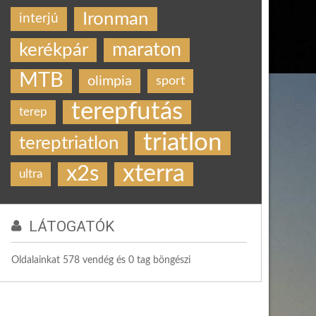
Ironman
interjú
maraton
kerékpár
MTB
olimpia
sport
terepfutás
terep
triatlon
tereptriatlon
xterra
x2s
ultra
LÁTOGATÓK
Oldalainkat 578 vendég és 0 tag böngészi