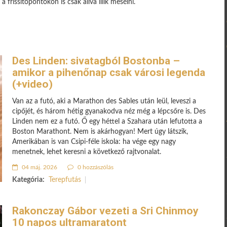
 frissítőpontokon is csak állva illik mesélni.
Des Linden: sivatagból Bostonba –
amikor a pihenőnap csak városi legenda
(+video)
Van az a futó, aki a Marathon des Sables után leül, leveszi a
cipőjét, és három hétig gyanakodva néz még a lépcsőre is. Des
Linden nem ez a futó. Ő egy héttel a Szahara után lefutotta a
Boston Marathont. Nem is akárhogyan! Mert úgy látszik,
Amerikában is van Csipi-féle iskola: ha vége egy nagy
menetnek, lehet keresni a következő rajtvonalat.
04 máj. 2026
0 hozzászólás
Kategória:
Terepfutás
Rakonczay Gábor vezeti a Sri Chinmoy
10 napos ultramaratont