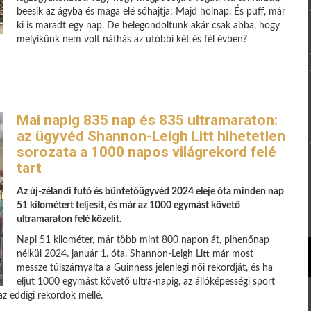
beesik az ágyba és maga elé sóhajtja: Majd holnap. És puff, már
ki is maradt egy nap. De belegondoltunk akár csak abba, hogy
melyikünk nem volt náthás az utóbbi két és fél évben?
Mai napig 835 nap és 835 ultramaraton:
az ügyvéd Shannon-Leigh Litt hihetetlen
sorozata a 1000 napos világrekord felé
tart
Az új-zélandi futó és büntetőügyvéd 2024 eleje óta minden nap
51 kilométert teljesít, és már az 1000 egymást követő
ultramaraton felé közelít.
Napi 51 kilométer, már több mint 800 napon át, pihenőnap
nélkül 2024. január 1. óta. Shannon-Leigh Litt már most
messze túlszárnyalta a Guinness jelenlegi női rekordját, és ha
eljut 1000 egymást követő ultra-napig, az állóképességi sport
az eddigi rekordok mellé.