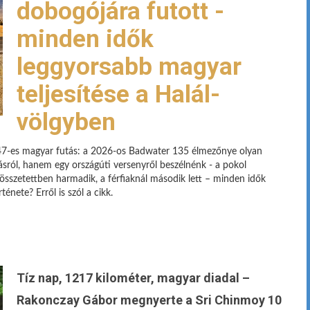
dobogójára futott -
minden idők
leggyorsabb magyar
teljesítése a Halál-
völgyben
4:47-es magyar futás: a 2026-os Badwater 135 élmezőnye olyan
sról, hanem egy országúti versenyről beszélnénk - a pokol
összetettben harmadik, a férfiaknál második lett – minden idők
nete? Erről is szól a cikk.
Tíz nap, 1217 kilométer, magyar diadal –
Rakonczay Gábor megnyerte a Sri Chinmoy 10