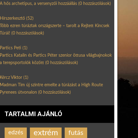
A hős archetípus, a versenyzői hozzáállás
(0 hozzászólások)
Hírszerkesztő
(52)
Több ezren túráztak országszerte – tarolt a Rejtett Kincsek
Túrái!
(0 hozzászólások)
Partics Peti
(1)
Partics Katalin és Partics Péter szenior öttusa világbajnokok
a terepsportolók között
(0 hozzászólások)
Kércz Viktor
(1)
Madman Tim új szintre emelte a túrázást a High Route
Pyrenees útvonalon
(0 hozzászólások)
TARTALMI AJÁNLÓ
extrém
futás
edzés