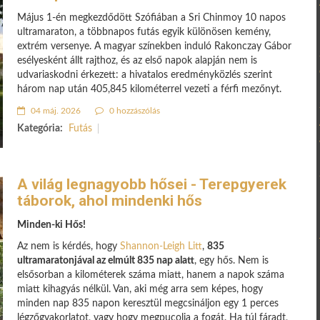
Május 1-én megkezdődött Szófiában a Sri Chinmoy 10 napos
ultramaraton, a többnapos futás egyik különösen kemény,
extrém versenye. A magyar színekben induló Rakonczay Gábor
esélyesként állt rajthoz, és az első napok alapján nem is
udvariaskodni érkezett: a hivatalos eredményközlés szerint
három nap után 405,845 kilométerrel vezeti a férfi mezőnyt.
04 máj. 2026
0 hozzászólás
Kategória:
Futás
A világ legnagyobb hősei - Terepgyerek
táborok, ahol mindenki hős
Minden-ki Hős!
Az nem is kérdés, hogy
Shannon-Leigh Litt
,
835
ultramaratonjával az elmúlt 835 nap alatt
, egy hős. Nem is
elsősorban a kilométerek száma miatt, hanem a napok száma
miatt kihagyás nélkül. Van, aki még arra sem képes, hogy
minden nap 835 napon keresztül megcsináljon egy 1 perces
légzőgyakorlatot, vagy hogy megpucolja a fogát. Ha túl fáradt,