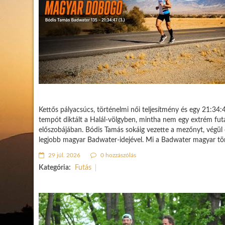
Kettős pályacsúcs, történelmi női teljesítmény és egy 21:3
tempót diktált a Halál-völgyben, mintha nem egy extrém futá
előszobájában. Bódis Tamás sokáig vezette a mezőnyt, végül 
legjobb magyar Badwater-idejével. Mi a Badwater magyar törté
29 júl. 2026
0 hozzászólás
Kategória:
Futás