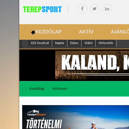
KEZDŐLAP
AKTÍV
AJÁNL
X2S fesztivál
Naptár
Edzes
Videó
Hírlevelek
Kezdőlap
Archívum