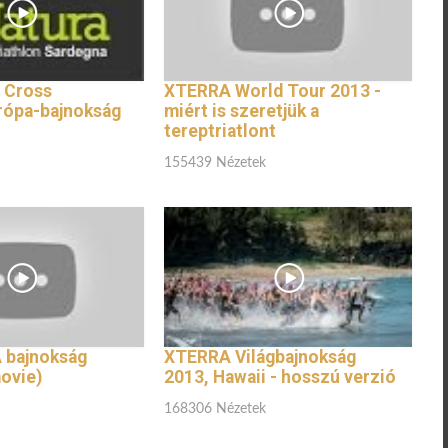
 Cross
XTERRA World Tour 2013 -
urópa-bajnokság
miért is szeretjük a
tereptriatlont
155439 Nézetek
 bajnokság
XTERRA Világbajnokság
ovie)
2013, Hawaii - hosszú verzió
168306 Nézetek