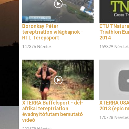
Boronkay Péter
ETU TNatura
tereptriatlon világbajnok -
Triathlon E
RTL Terepsport
2014
147376 Nézetek
159829 Nézetek
XTERRA Buffelsport - dél-
XTERRA USA
afrikai tereptriatlon
2013 (epic m
évadnyitófutam bemutató
170728 Nézetek
videó