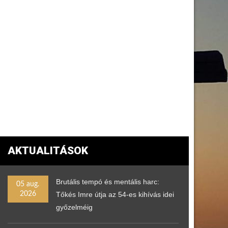
AKTUALITÁSOK
Brutális tempó és mentális harc:
05 aug.
2026
Tőkés Imre útja az 54-es kihívás idei
győzelméig