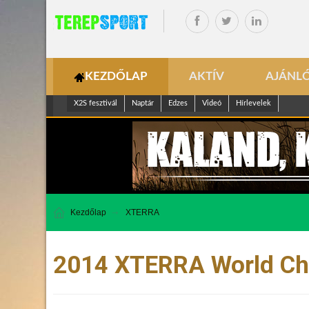
KEZDŐLAP
AKTÍV
AJÁNL
X2S fesztivál
Naptár
Edzes
Videó
Hírlevelek
Kezdőlap
XTERRA
2014 XTERRA World Ch