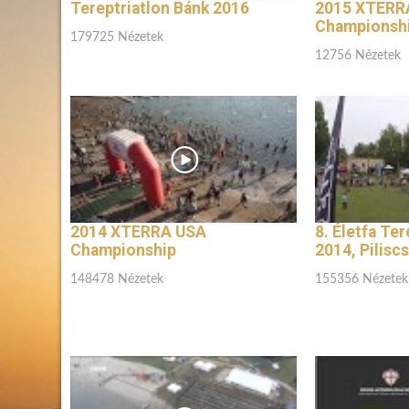
Tereptriatlon Bánk 2016
2015 XTERR
Championshi
179725 Nézetek
12756 Nézetek
2014 XTERRA USA
8. Életfa Ter
Championship
2014, Pilisc
148478 Nézetek
155356 Nézetek