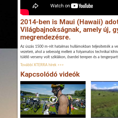
2014-ben is Maui (Hawaii) ado
Világbajnokságnak, amely új, g
megrendezésre.
Az úszás 1500 m-rét hatalmas hullámokban teljesítették a v
vezetett, ahol a sebesség mellett a folyamatos technikai kihív
túlélő verseny volt sziklákon, őserdei terepen és a tengerpa
További XTERRA hírek >>>
Kapcsolódó videók