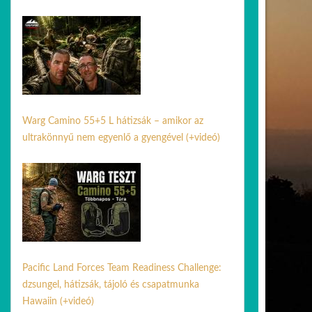
29 jún. 2026
Warg Camino 55+5 L hátizsák – amikor az
ultrakönnyű nem egyenlő a gyengével (+videó)
30 jún. 2026
Pacific Land Forces Team Readiness Challenge:
dzsungel, hátizsák, tájoló és csapatmunka
Hawaiin (+videó)