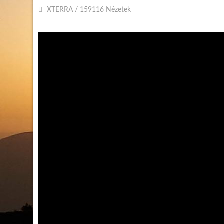
XTERRA
/
159116 Nézetek