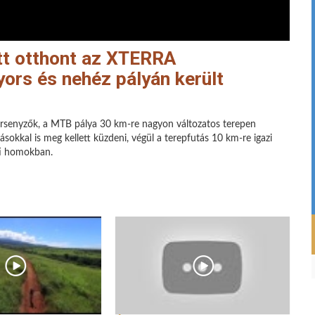
tt otthont az XTERRA
yors és nehéz pályán került
ersenyzők, a MTB pálya 30 km-re nagyon változatos terepen
ásokkal is meg kellett küzdeni, végül a terepfutás 10 km-re igazi
rti homokban.