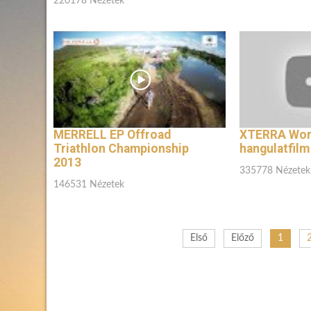
220178 Nézetek
MERRELL EP Offroad
XTERRA Worl
Triathlon Championship
hangulatfilm
2013
335778 Nézetek
146531 Nézetek
Első
Előző
1