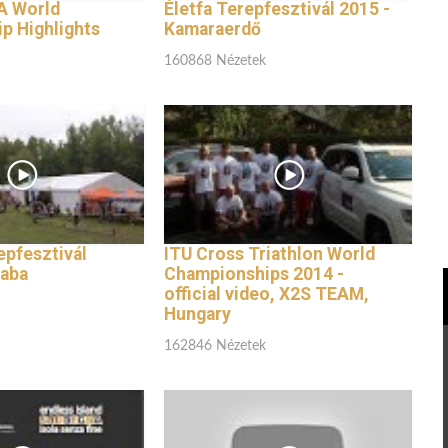
A World
Életfa Terepfesztivál 2015 -
p Highlights
Kamaraerdő
160868 Nézetek
epfesztivál
ITU Cross Triathlon World
saba
Championships 2014 -
official video, X2S TEAM,
Hungary
162846 Nézetek