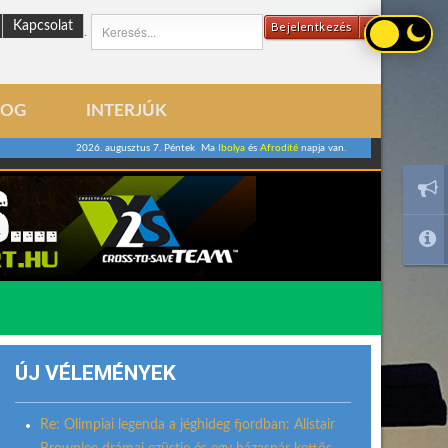
Kapcsolat
Bejelentkezés
.
LOG
INTERJÚK
2026. augusztus 7. Péntek Ma
Ibolya
és
Afrodité
napja van.
ÚJ VÉLEMÉNYEK
Re: Olimpiai legenda a jéghideg fjordban: Alistair