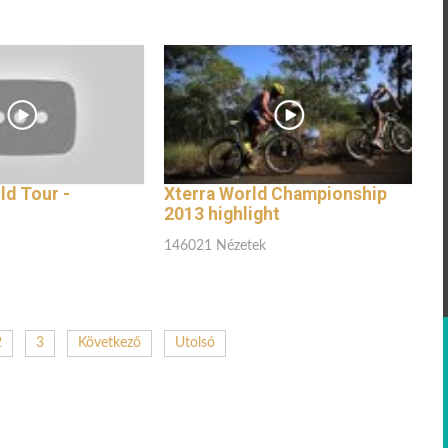
d Tour -
Xterra World Championship
2013 highlight
146021 Nézetek
2
3
Következő
Utolsó