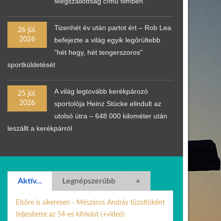
Megszállottság című filmben.
Tizenhét év után partot ért – Rob Lea
26 júl.
2026
befejezte a világ egyik legőrültebb
"hét hegy, hét tengerszoros"
sportküldetését
A világ legtovább kerékpározó
25 júl.
2026
sportolója Heinz Stücke elindult az
utolsó útra – 648 000 kilométer után
leszállt a kerékpárról
Aktív...
Legnépszerűbb
+
Elsőre is sikeresen - Mészáros András tűzoltóként
teljesítette az 54-es kihívást (+videó)