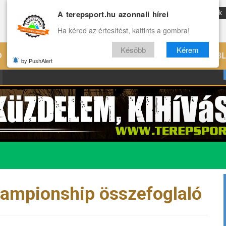
A terepsport.hu azonnali hírei
ENG
Reviews
Archívum
Rólunk
Ha kéred az értesítést, kattints a gombra!
Késöbb
Kérem
Ó
EDZÉS
ÉLETMÓD
VILÁG
B
by PushAlert
ampionship összefoglaló