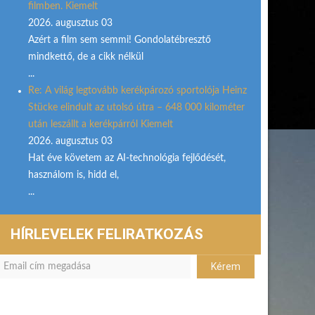
filmben. Kiemelt
2026. augusztus 03
Azért a film sem semmi! Gondolatébresztő
mindkettő, de a cikk nélkül
...
Re: A világ legtovább kerékpározó sportolója Heinz
Stücke elindult az utolsó útra – 648 000 kilométer
után leszállt a kerékpárról Kiemelt
2026. augusztus 03
Hat éve követem az AI-technológia fejlődését,
használom is, hidd el,
...
HÍRLEVELEK FELIRATKOZÁS