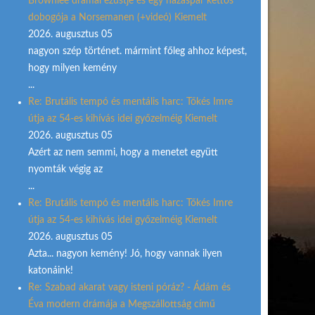
Brownlee drámai ezüstje és egy házaspár kettős
dobogója a Norsemanen (+videó) Kiemelt
2026. augusztus 05
nagyon szép történet. mármint főleg ahhoz képest,
hogy milyen kemény
...
Re: Brutális tempó és mentális harc: Tőkés Imre
útja az 54-es kihívás idei győzelméig Kiemelt
2026. augusztus 05
Azért az nem semmi, hogy a menetet együtt
nyomták végig az
...
Re: Brutális tempó és mentális harc: Tőkés Imre
útja az 54-es kihívás idei győzelméig Kiemelt
2026. augusztus 05
Azta... nagyon kemény! Jó, hogy vannak ilyen
katonáink!
Re: Szabad akarat vagy isteni póráz? - Ádám és
Éva modern drámája a Megszállottság című