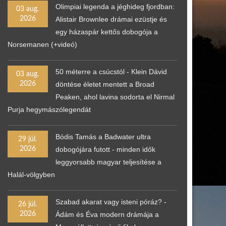
Olimpiai legenda a jéghideg fjordban:
03 aug.
2026
Alistair Brownlee drámai ezüstje és
egy házaspár kettős dobogója a
Norsemanen (+videó)
50 méterre a csúcstól - Klein Dávid
03 aug.
2026
döntése életet mentett a Broad
Peaken, ahol lavina sodorta el Nirmal
Purja hegymászólegendát
Bódis Tamás a Badwater ultra
29 júl.
2026
dobogójára futott - minden idők
leggyorsabb magyar teljesítése a
Halál-völgyben
Szabad akarat vagy isteni póráz? -
26 júl.
2026
Ádám és Éva modern drámája a