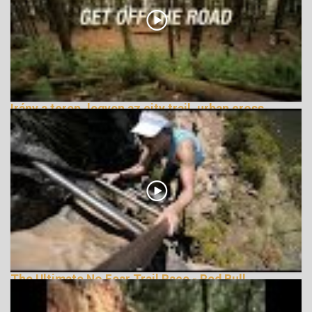
Irány a terep, legyen az city trail, urban cross
vagy terepfutás
162847 Nézetek
The Ultimate No Fear Trail Race - Red Bull
LionHeart