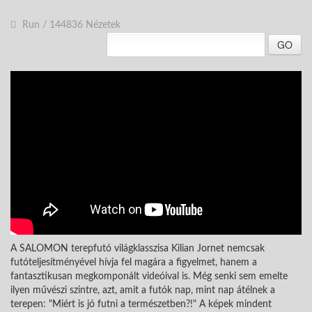
Run
/
144836 Nézetek
GO
A SALOMON terepfutó világklasszisa Kilian Jornet nemcsak
futóteljesítményével hívja fel magára a figyelmet, hanem a
fantasztikusan megkomponált videóival is. Még senki sem emelte
ilyen művészi szintre, azt, amit a futók nap, mint nap átélnek a
terepen: "Miért is jó futni a természetben?!" A képek mindent