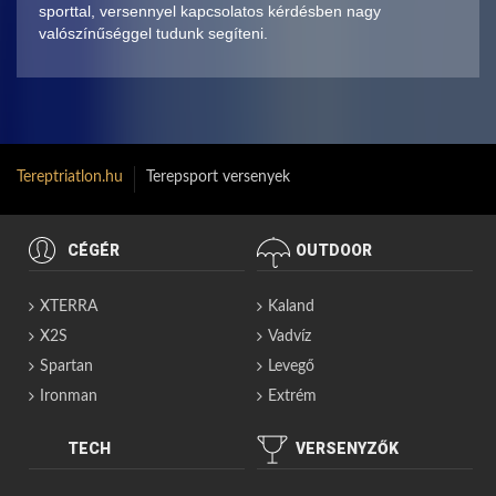
sporttal, versennyel kapcsolatos kérdésben nagy
valószínűséggel tudunk segíteni.
Tereptriatlon.hu
Terepsport versenyek
CÉGÉR
OUTDOOR
XTERRA
Kaland
X2S
Vadvíz
Spartan
Levegő
Ironman
Extrém
TECH
VERSENYZŐK