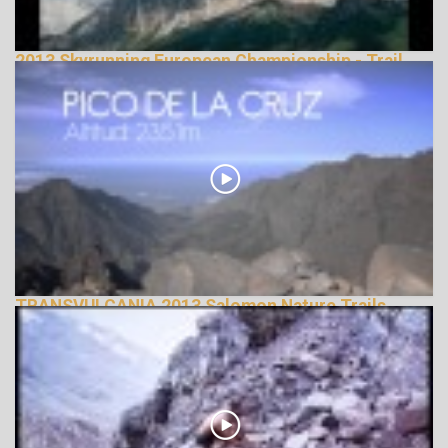
2013 Skyrunning European Championship - Trail
Running
144932 Nézetek
TRANSVULCANIA 2013 Salomon Nature Trails
143093 Nézetek