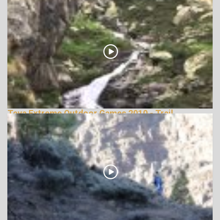
148647 Nézetek
Teva Extreme Outdoor Games 2010 - Trail
Running
146070 Nézetek