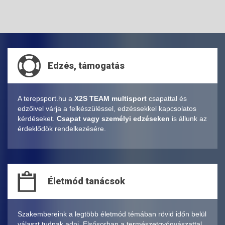
Edzés, támogatás
A terepsport.hu a
X2S TEAM multisport
csapattal és
edzőivel várja a felkészüléssel, edzéssekkel kapcsolatos
kérdéseket.
Csapat vagy személyi edzéseken
is állunk az
érdeklődök rendelkezésére.
Életmód tanácsok
Szakembereink a legtöbb életmód témában rövid időn belül
választ tudnak adni. Elsősorban a természetgyógyászattal