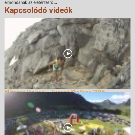
elmondanak az életérzésről...
Kapcsolódó videók
Blåmann Vertical - Tromsø SkyRace 2015
terepfutás
144167 Nézetek