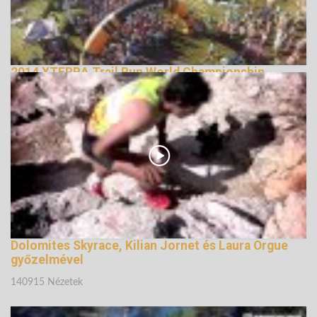
2014 XTERRA Trail Run World Championship
147722 Nézetek
Dolomites Skyrace, Kilian Jornet és Laura Orgue
győzelmével
140915 Nézetek