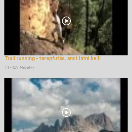
162121 Nézetek
Trail running - terepfutás, amit látni kell!
147309 Nézetek