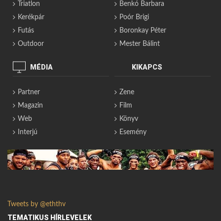
Triatlon
Benkó Barbara
Kerékpár
Poór Brigi
Futás
Boronkay Péter
Outdoor
Mester Bálint
MÉDIA
KIKAPCS
Partner
Zene
Magazin
Film
Web
Könyv
Interjú
Esemény
Tweets by @eththv
TEMATIKUS HÍRLEVELEK