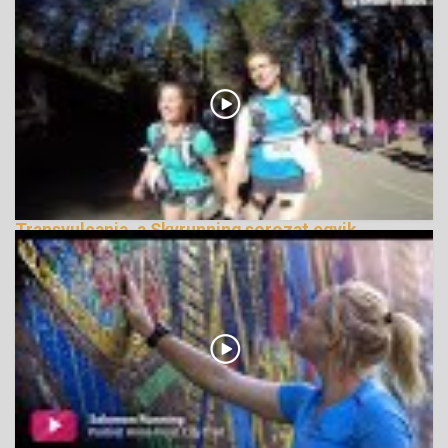
Transvulcania, a Skyrunning sorozat egyik
legszebb futama
150145 Nézetek