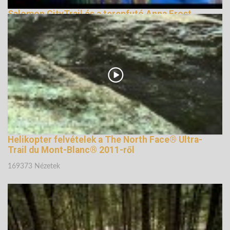
Salomon CityTrail és a terepfutó Anna Frost
164856 Nézetek
Helikopter felvételek a The North Face® Ultra-
Trail du Mont-Blanc® 2011-ről
169373 Nézetek