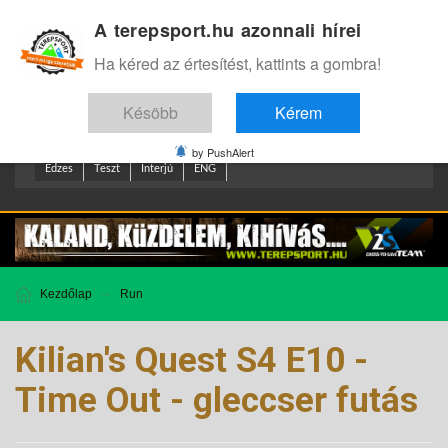
A terepsport.hu azonnali hírei
Bejelentkezés
.
Ha kéred az értesítést, kattints a gombra!
Késöbb
Kérem
by PushAlert
Edzes
Teszt
Interjú
ENG
Kezdőlap
Run
Kilian's Quest S4 E10 -
Time Out - gleccser futás