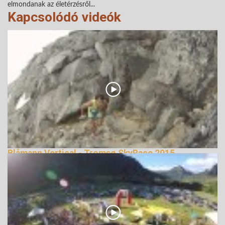
elmondanak az életérzésről...
Kapcsolódó videók
Blåmann Vertical - Tromsø SkyRace 2015
terepfutás
144097 Nézetek