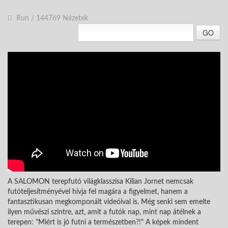
Run
/
144769 Nézetek
GO
A SALOMON terepfutó világklasszisa Kilian Jornet nemcsak
futóteljesítményével hívja fel magára a figyelmet, hanem a
fantasztikusan megkomponált videóival is. Még senki sem emelte
ilyen művészi szintre, azt, amit a futók nap, mint nap átélnek a
terepen: "Miért is jó futni a természetben?!" A képek mindent