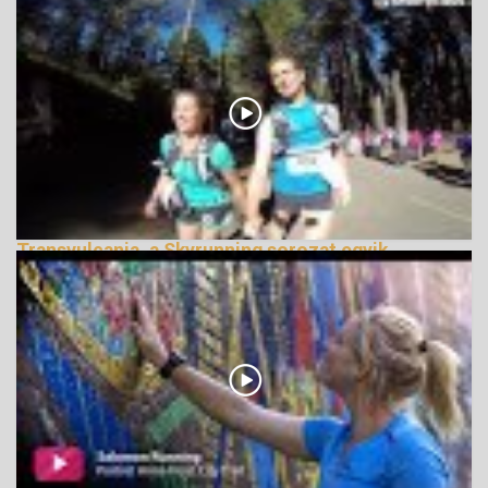
Transvulcania, a Skyrunning sorozat egyik
legszebb futama
150066 Nézetek