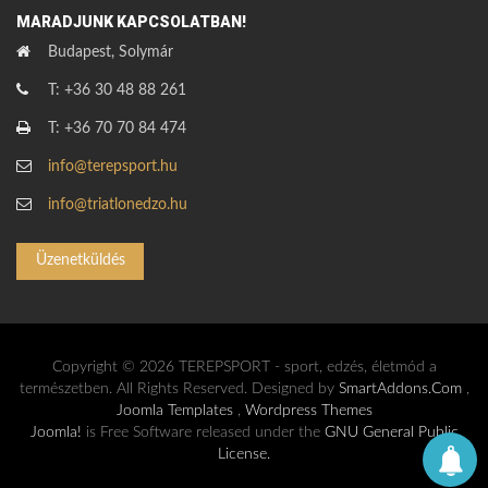
MARADJUNK KAPCSOLATBAN!
Budapest, Solymár
T: +36 30 48 88 261
T: +36 70 70 84 474
info@terepsport.hu
info@triatlonedzo.hu
Üzenetküldés
Copyright © 2026 TEREPSPORT - sport, edzés, életmód a
természetben. All Rights Reserved. Designed by
SmartAddons.Com
,
Joomla Templates
,
Wordpress Themes
Joomla!
is Free Software released under the
GNU General Public
License.