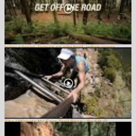
Irány a terep, legyen az city trail, urban cross
vagy terepfutás
162778 Nézetek
The Ultimate No Fear Trail Race - Red Bull
LionHeart