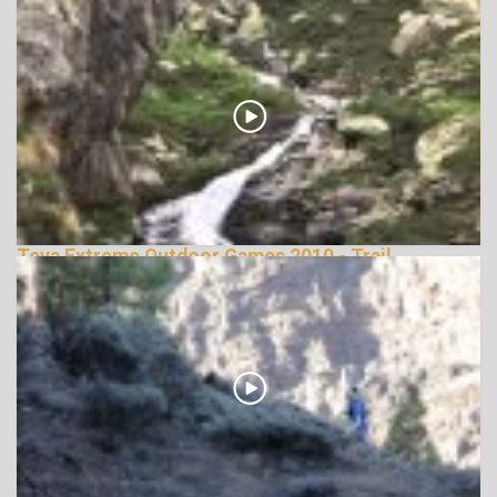
148552 Nézetek
Teva Extreme Outdoor Games 2010 - Trail
Running
145985 Nézetek