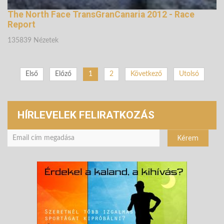
The North Face TransGranCanaria 2012 - Race
Report
135839 Nézetek
Első
Előző
1
2
Következő
Utolsó
HÍRLEVELEK FELIRATKOZÁS