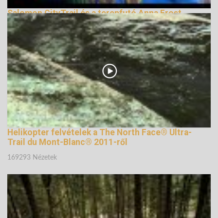
Salomon CityTrail és a terepfutó Anna Frost
164766 Nézetek
Helikopter felvételek a The North Face® Ultra-
Trail du Mont-Blanc® 2011-ről
169293 Nézetek