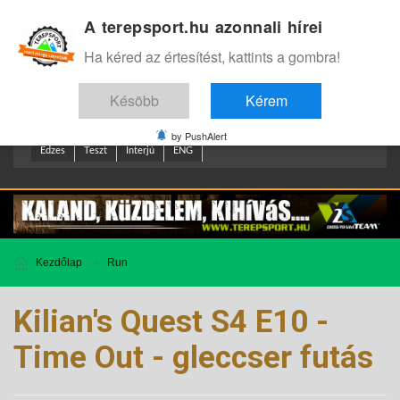
A terepsport.hu azonnali hírei
Bejelentkezés
.
Ha kéred az értesítést, kattints a gombra!
Késöbb
Kérem
by PushAlert
Edzes
Teszt
Interjú
ENG
Kezdőlap
Run
Kilian's Quest S4 E10 -
Time Out - gleccser futás