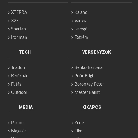
XTERRA
Kaland
X2S
Vadvíz
Spartan
Levegő
Ironman
Extrém
TECH
VERSENYZŐK
Triatlon
Benkó Barbara
Kerékpár
Poór Brigi
Futás
Boronkay Péter
Outdoor
Mester Bálint
MÉDIA
KIKAPCS
Partner
Zene
Magazin
Film