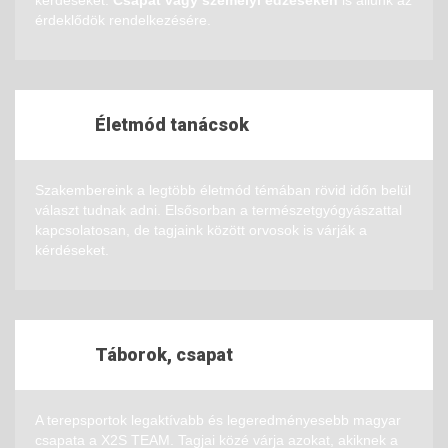
érdeklődök rendelkezésére.
Életmód tanácsok
Szakembereink a legtöbb életmód témában rövid időn belül
választ tudnak adni. Elsősorban a természetgyógyászattal
kapcsolatosan, de tagjaink között orvosok is várják a
kérdéseket.
Táborok, csapat
A terepsportok legaktívabb és legeredményesebb magyar
csapata a X2S TEAM. Tagjai közé várja azokat, akiknek a