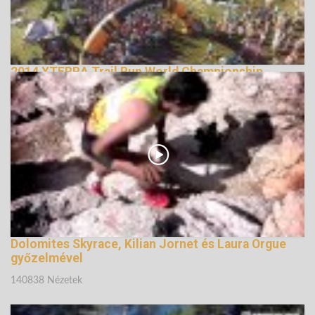
2014 XTERRA Trail Run World Championship
147650 Nézetek
Dolomites Skyrace, Kilian Jornet és Laura Orgue
győzelmével
140838 Nézetek