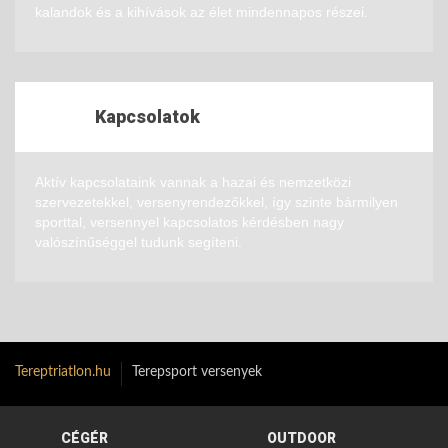
kalandok és a kihívások az élet mindennapos részei.
Kapcsolatok
Aktív kapcsolataink vannak a hazai és nemzetközi
szervezetekkel, versenyrendezőkkel, így szinte bármilyen
sporttal, versennyel kapcsolatos kérdésben nagy
valószínűséggel tudunk segíteni.
Tereptriatlon.hu
Terepsport versenyek
CÉGÉR
OUTDOOR