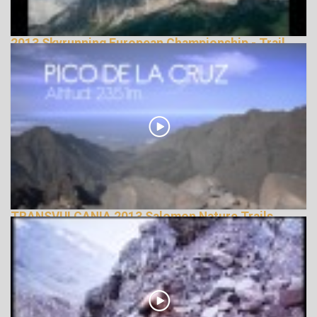
2013 Skyrunning European Championship - Trail
Running
144840 Nézetek
TRANSVULCANIA 2013 Salomon Nature Trails
143012 Nézetek