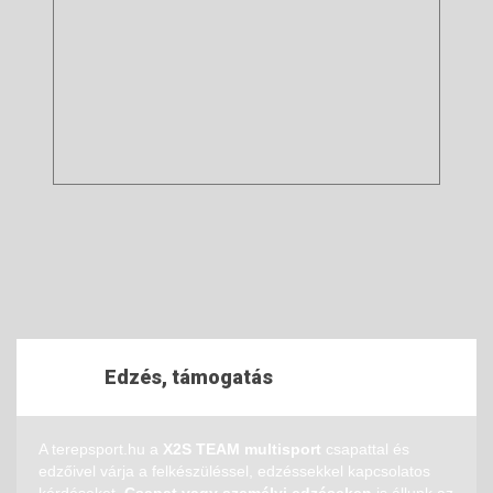
Edzés, támogatás
A terepsport.hu a
X2S TEAM multisport
csapattal és
edzőivel várja a felkészüléssel, edzéssekkel kapcsolatos
kérdéseket.
Csapat vagy személyi edzéseken
is állunk az