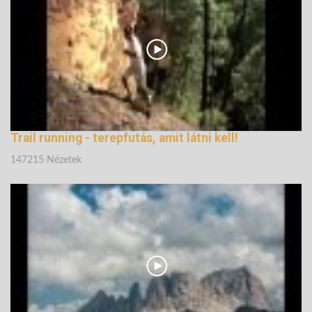
162048 Nézetek
Trail running - terepfutás, amit látni kell!
147215 Nézetek