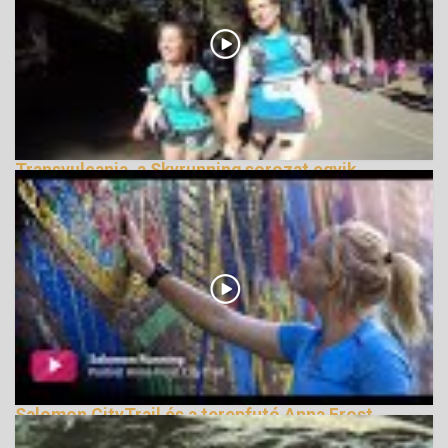
Transvulcania, a Skyrunning sorozat egyik
legszebb futama
150163 Nézetek
Salomon CityTrail és a terepfutó Anna Frost
164874 Nézetek