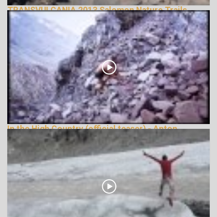
TRANSVULCANIA 2013 Salomon Nature Trails
143111 Nézetek
In the High Country (official teaser) - Anton
Krupicka
148115 Nézetek