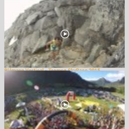
Blåmann Vertical - Tromsø SkyRace 2015
terepfutás
144185 Nézetek