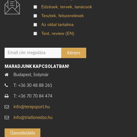
Edzések, tervek, tanácsok
Tesztek, felszerelések
Az oldal tartalma
Test, review (EN)
MARADJUNK KAPCSOLATBAN!
Budapest, Solymár
T: +36 30 48 88 261
T: +36 70 70 84 474
info@terepsport.hu
info@triatlonedzo.hu
Üzenetküldés