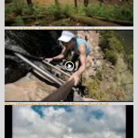
Irány a terep, legyen az city trail, urban cross
vagy terepfutás
162867 Nézetek
The Ultimate No Fear Trail Race - Red Bull
LionHeart
162145 Nézetek