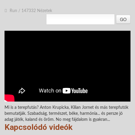
Run
/
147332 Nézetek
GO
Mi is a terepfutás? Anton Krupicka, Kilian Jornet és más terepfutók
bemutatják. Szabadság, természet, béke, harmónia... és persze jó
adag játék, kaland és öröm. No meg fájdalom is gyakran...
Kapcsolódó videók