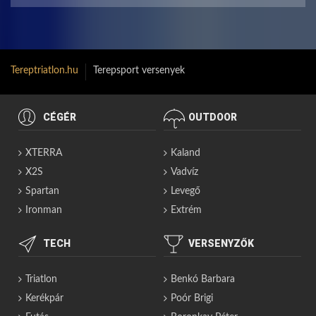
Tereptriatlon.hu
Terepsport versenyek
CÉGÉR
OUTDOOR
XTERRA
Kaland
X2S
Vadvíz
Spartan
Levegő
Ironman
Extrém
TECH
VERSENYZŐK
Triatlon
Benkó Barbara
Kerékpár
Poór Brigi