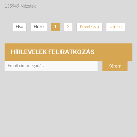
135949 Nézetek
Első
Előző
1
2
Következő
Utolsó
HÍRLEVELEK FELIRATKOZÁS