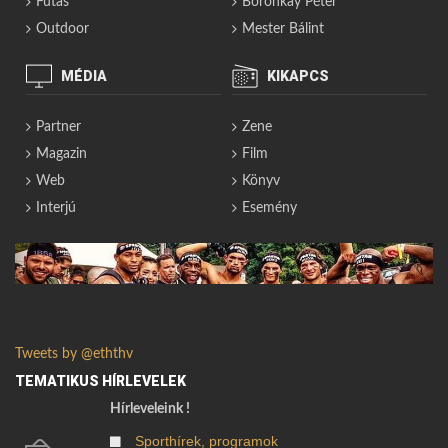
Futás
Boronkay Péter
Outdoor
Mester Bálint
MÉDIA
KIKAPCS
Partner
Zene
Magazin
Film
Web
Könyv
Interjú
Esemény
Tweets by @eththv
TEMATIKUS HÍRLEVELEK
Hírleveleink !
Sporthírek, programok