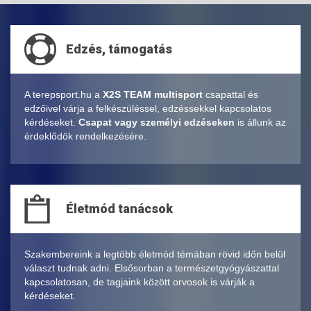
Edzés, támogatás
A terepsport.hu a
X2S TEAM multisport
csapattal és
edzőivel várja a felkészüléssel, edzéssekkel kapcsolatos
kérdéseket.
Csapat vagy személyi edzéseken
is állunk az
érdeklődök rendelkezésére.
Életmód tanácsok
Szakembereink a legtöbb életmód témában rövid időn belül
választ tudnak adni. Elsősorban a természetgyógyászattal
kapcsolatosan, de tagjaink között orvosok is várják a
kérdéseket.