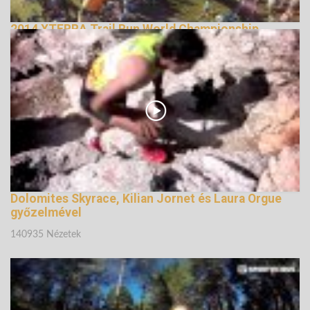
2014 XTERRA Trail Run World Championship
147735 Nézetek
Dolomites Skyrace, Kilian Jornet és Laura Orgue
győzelmével
140935 Nézetek