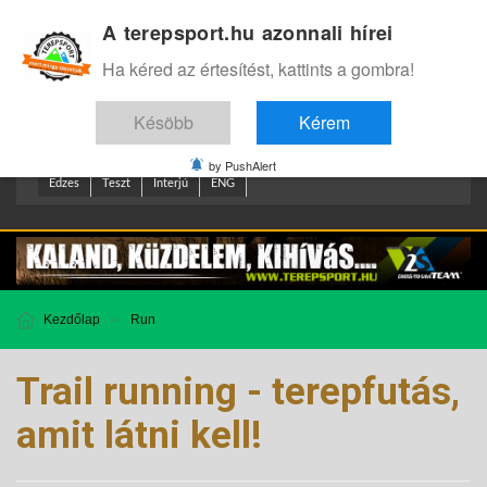
A terepsport.hu azonnali hírei
Bejelentkezés
.
Ha kéred az értesítést, kattints a gombra!
Késöbb
Kérem
by PushAlert
Edzes
Teszt
Interjú
ENG
Kezdőlap
Run
Trail running - terepfutás,
amit látni kell!