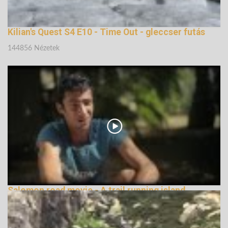
Kilian's Quest S4 E10 - Time Out - gleccser futás
144856 Nézetek
Salomon road movie - A trail running island
148670 Nézetek