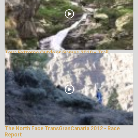
Teva Extreme Outdoor Games 2010 - Trail
Running
146094 Nézetek
The North Face TransGranCanaria 2012 - Race
Report