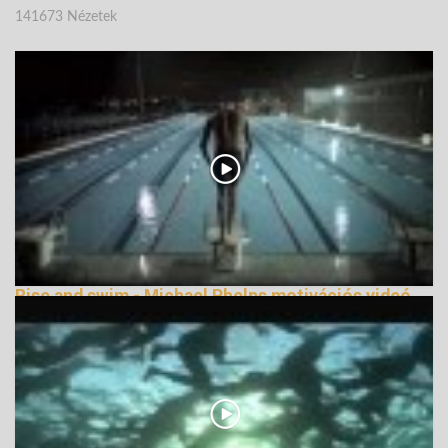
141673 Nézetek
Rise and swim - Michael Phelps motivációs videó
138427 Nézetek