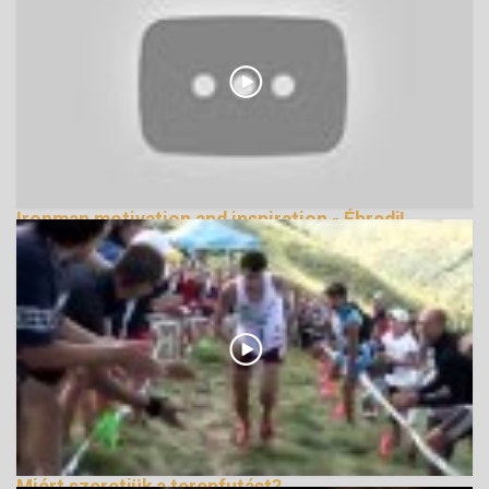
Ironman motivation and inspiration - Ébredj!
139170 Nézetek
Miért szeretjük a terepfutást?