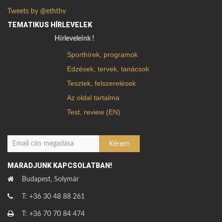
Tweets by @eththv
TEMATIKUS HÍRLEVELEK
Hírleveleink !
Sporthírek, programok
Edzések, tervek, tanácsok
Tesztek, felszerelések
Az oldal tartalma
Test, review (EN)
MARADJUNK KAPCSOLATBAN!
Budapest, Solymár
T: +36 30 48 88 261
T: +36 70 70 84 474