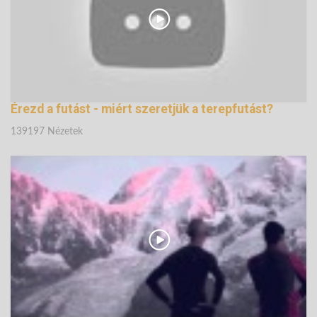
Érezd a futást - miért szeretjük a terepfutást?
139197 Nézetek