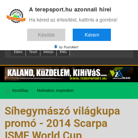
A terepsport.hu azonnali hírei
Bejelentkezés
.
Ha kéred az értesítést, kattints a gombra!
Késöbb
Kérem
by PushAlert
Edzes
Teszt
Interjú
ENG
Kezdőlap
Motivation, inspiration
Síhegymászó világkupa
promó - 2014 Scarpa
ISMF World Cup