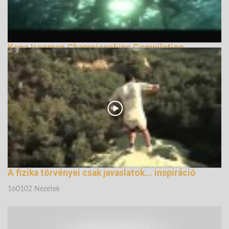
Kona Ironman Championships Compilation,
Immediate Music
138614 Nézetek
A fizika törvényei csak javaslatok... inspiráció
160102 Nézetek