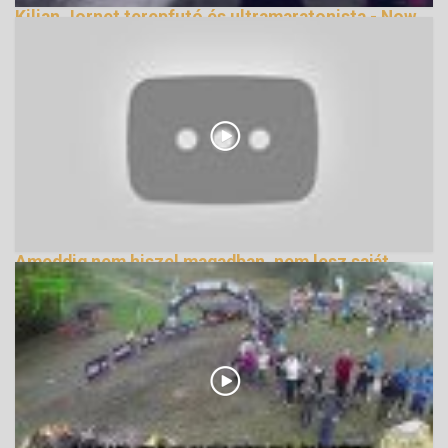
Kilian Jornet terepfutó és ultramaratonista - Now
We Are free
143540 Nézetek
Ameddig nem hiszel magadban, nem lesz saját
életed
159303 Nézetek