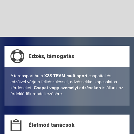
Edzés, támogatás
A terepsport.hu a
X2S TEAM multisport
csapattal és
edzőivel várja a felkészüléssel, edzéssekkel kapcsolatos
kérdéseket.
Csapat vagy személyi edzéseken
is állunk az
érdeklődök rendelkezésére.
Életmód tanácsok