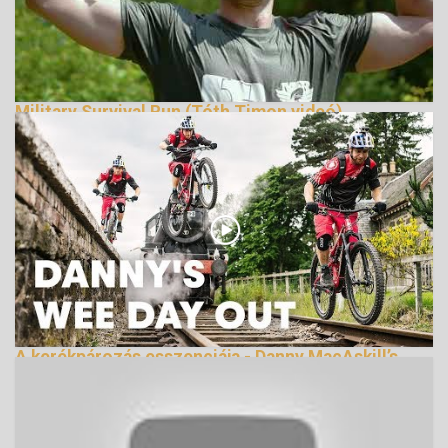
Military Survival Run (Tóth Timon videó)
165674 Nézetek
A kerékpározás esszenciája - Danny MacAskill’s
Wee Day Out
144958 Nézetek