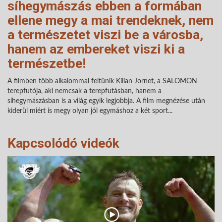
síhegymászás ebben a formában
ellene megy a mai trendeknek, nem
a természetet viszi be a városba,
hanem az embereket viszi ki a
természetbe!
A filmben több alkalommal feltünik Kilian Jornet, a SALOMON
terepfutója, aki nemcsak a terepfutásban, hanem a
síhegymászásban is a világ egyik legjobbja. A film megnézése után
kiderül miért is megy olyan jól egymáshoz a két sport...
Kapcsolódó videók