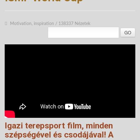
Motivation, inspiration
/
138337 Nézetek
GO
Igazi terepsport film, minden
szépségével és csodájával! A