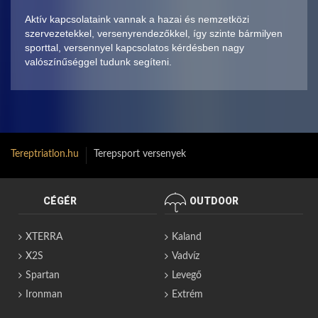
Aktív kapcsolataink vannak a hazai és nemzetközi
szervezetekkel, versenyrendezőkkel, így szinte bármilyen
sporttal, versennyel kapcsolatos kérdésben nagy
valószínűséggel tudunk segíteni.
Tereptriatlon.hu
Terepsport versenyek
CÉGÉR
OUTDOOR
XTERRA
Kaland
X2S
Vadvíz
Spartan
Levegő
Ironman
Extrém