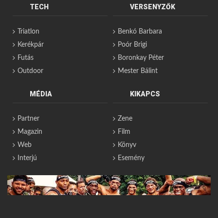
TECH
VERSENYZŐK
Triatlon
Benkó Barbara
Kerékpár
Poór Brigi
Futás
Boronkay Péter
Outdoor
Mester Bálint
MÉDIA
KIKAPCS
Partner
Zene
Magazin
Film
Web
Könyv
Interjú
Esemény