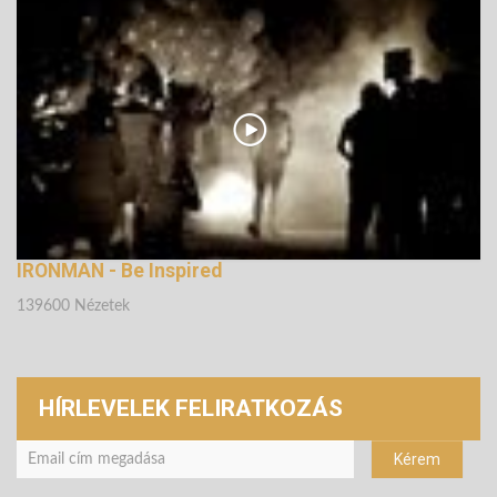
139249 Nézetek
IRONMAN - Be Inspired
139600 Nézetek
HÍRLEVELEK FELIRATKOZÁS