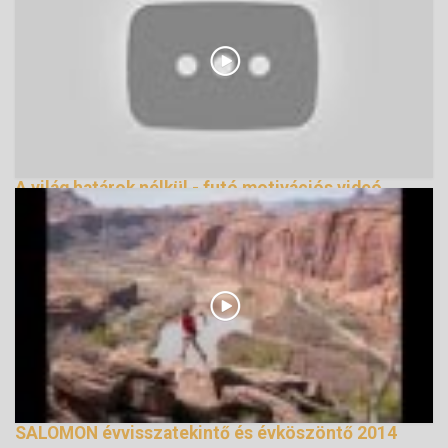
A világ határok nélkül - futó motivációs videó
162108 Nézetek
SALOMON évvisszatekintő és évköszöntő 2014