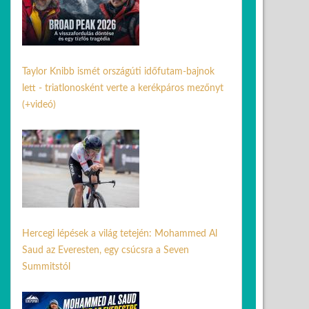
Taylor Knibb ismét országúti időfutam-bajnok
lett - triatlonosként verte a kerékpáros mezőnyt
(+videó)
22 jún. 2026
Hercegi lépések a világ tetején: Mohammed Al
Saud az Everesten, egy csúcsra a Seven
Summitstól
10 jún. 2026