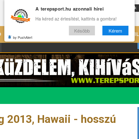
A terepsport.hu azonnali hírei
ENG
Reviews
Archívum
Rólunk
Ha kéred az értesítést, kattints a gombra!
Késöbb
Kérem
Ó
EDZÉS
ÉLETMÓD
VILÁG
B
by PushAlert
 2013, Hawaii - hosszú