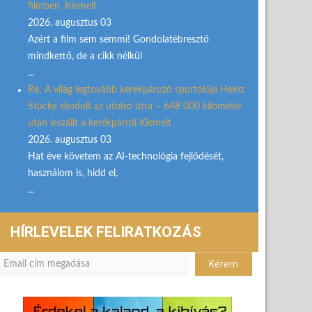
filmben. Kiemelt
2026. augusztus 03
Azért a film sem semmi! Gondolatébresztő
mindkettő, de a cikk nélkül
...
Re: A világ legtovább kerékpározó sportolója Heinz
Stücke elindult az utolsó útra – 648 000 kilométer
után leszállt a kerékpárról Kiemelt
2026. augusztus 03
Hat éve követem az AI-technológia fejlődését,
használom is, hidd el,
...
HÍRLEVELEK FELIRATKOZÁS