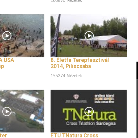
160890 Nézetek
A USA
8. Életfa Terepfesztivál
ip
2014, Piliscsaba
155374 Nézetek
ter
ETU TNatura Cross