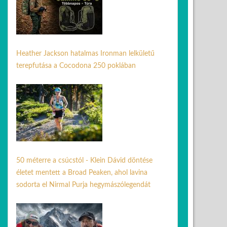
Heather Jackson hatalmas Ironman lelkületű
terepfutása a Cocodona 250 poklában
08 máj. 2026
50 méterre a csúcstól - Klein Dávid döntése
életet mentett a Broad Peaken, ahol lavina
sodorta el Nirmal Purja hegymászólegendát
03 aug. 2026