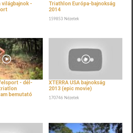
 világbajnok -
Triathlon Európa-bajnokság
ort
2014
159853 Nézetek
lsport - dél-
XTERRA USA bajnokság
triatlon
2013 (epic movie)
tam bemutató
170746 Nézetek