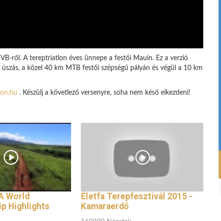
VB-ről. A tereptriatlon éves ünnepe a festői Mauin. Ez a verzió
i úszás, a közel 40 km MTB festői szépségű pályán és végül a 10 km
lon.hu
. Készülj a követlező versenyre, soha nem késő elkezdeni!
A World
Életfa Terepfesztivál 2015 -
p Highlights
Kamaraerdő