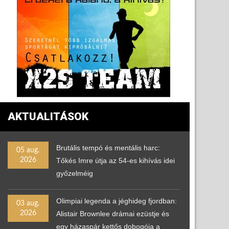
AKTUALITÁSOK
Brutális tempó és mentális harc:
05 aug.
2026
Tőkés Imre útja az 54-es kihívás idei
győzelméig
Olimpiai legenda a jéghideg fjordban:
03 aug.
2026
Alistair Brownlee drámai ezüstje és
egy házaspár kettős dobogója a