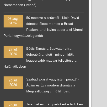
Norsemanen (+videó)
50 méterre a csúcstól - Klein Dávid
03 aug.
2026
döntése életet mentett a Broad
Peaken, ahol lavina sodorta el Nirmal
Purja hegymászólegendát
Bódis Tamás a Badwater ultra
29 júl.
2026
dobogójára futott - minden idők
leggyorsabb magyar teljesítése a
Halál-völgyben
Szabad akarat vagy isteni póráz? -
26 júl.
2026
Ádám és Éva modern drámája a
Megszállottság című filmben.
Tizenhét év után partot ért – Rob Lea
26 júl.