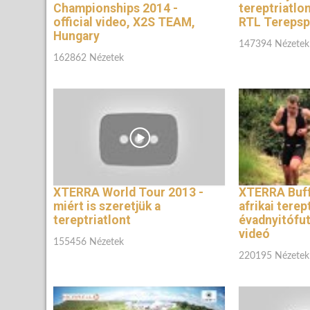
Championships 2014 -
tereptriatlon
official video, X2S TEAM,
RTL Terepsp
Hungary
147394 Nézetek
162862 Nézetek
XTERRA World Tour 2013 -
XTERRA Buffe
miért is szeretjük a
afrikai terep
tereptriatlont
évadnyitófu
videó
155456 Nézetek
220195 Nézetek