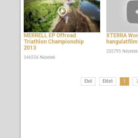
MERRELL EP Offroad
XTERRA Worl
Triathlon Championship
hangulatfilm
2013
335795 Nézetek
146556 Nézetek
Első
Előző
1