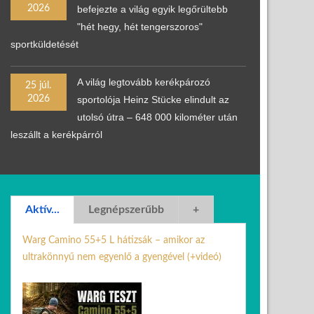
2026
befejezte a világ egyik legőrültebb
"hét hegy, hét tengerszoros"
sportküldetését
A világ legtovább kerékpározó
25 júl.
2026
sportolója Heinz Stücke elindult az
utolsó útra – 648 000 kilométer után
leszállt a kerékpárról
Aktív...
Legnépszerűbb
+
Warg Camino 55+5 L hátizsák – amikor az
ultrakönnyű nem egyenlő a gyengével (+videó)
30 jún. 2026