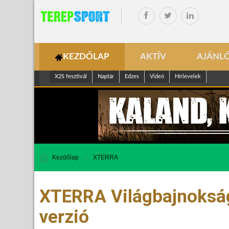
KEZDŐLAP
AKTÍV
AJÁNL
X2S fesztivál
Naptár
Edzes
Videó
Hírlevelek
Kezdőlap
XTERRA
XTERRA Világbajnokság
verzió