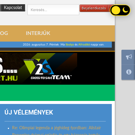
Kapcsolat
Bejelentkezés
.
LOG
INTERJÚK
2026. augusztus 7. Péntek Ma
Ibolya
és
Afrodité
napja van.
ÚJ VÉLEMÉNYEK
Re: Olimpiai legenda a jéghideg fjordban: Alistair