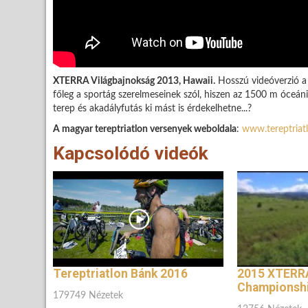
XTERRA Világbajnokság 2013, Hawaii.
Hosszú videóverzió a 
főleg a sportág szerelmeseinek szól, hiszen az 1500 m óceán
terep és akadályfutás ki mást is érdekelhetne...?
A magyar tereptriatlon versenyek weboldala
:
www.tereptriat
Kapcsolódó videók
Tereptriatlon Bánk 2016
2015 XTERR
Championshi
179749 Nézetek