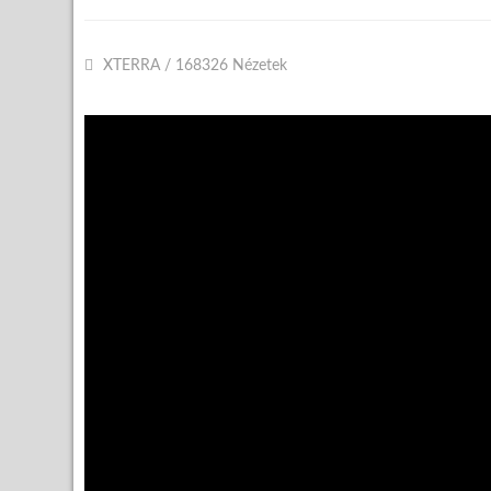
XTERRA
/
168326 Nézetek