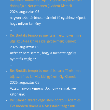
Brownlee drámai ezüstje és egy házaspár kettős
dobogója a Norsemanen (+videó) Kiemelt
2026. augusztus 05
nagyon szép történet. mármint főleg ahhoz képest,
hogy milyen kemény
...
Re: Brutális tempó és mentális harc: Tőkés Imre
útja az 54-es kihívás idei győzelméig Kiemelt
2026. augusztus 05
Azért az nem semmi, hogy a menetet együtt
nyomták végig az
...
Re: Brutális tempó és mentális harc: Tőkés Imre
útja az 54-es kihívás idei győzelméig Kiemelt
2026. augusztus 05
Azta... nagyon kemény! Jó, hogy vannak ilyen
katonáink!
Re: Szabad akarat vagy isteni póráz? - Ádám és
Éva modern drámája a Megszállottság című