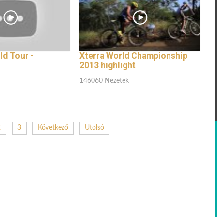
d Tour -
Xterra World Championship
2013 highlight
146060 Nézetek
2
3
Következő
Utolsó