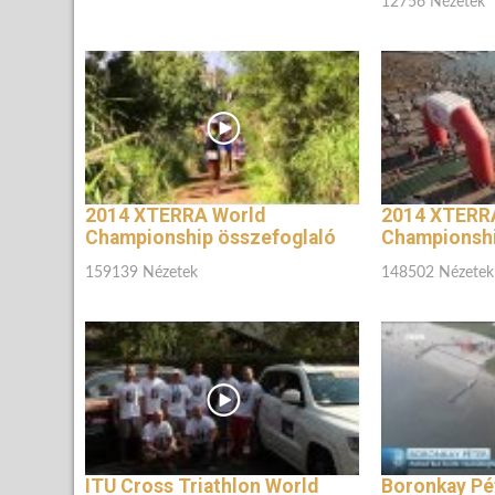
12756 Nézetek
2014 XTERRA World
2014 XTERR
Championship összefoglaló
Championsh
159139 Nézetek
148502 Nézetek
ITU Cross Triathlon World
Boronkay Pé