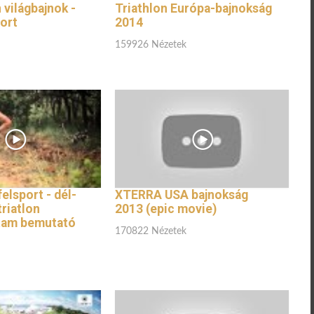
 világbajnok -
Triathlon Európa-bajnokság
ort
2014
159926 Nézetek
lsport - dél-
XTERRA USA bajnokság
triatlon
2013 (epic movie)
tam bemutató
170822 Nézetek