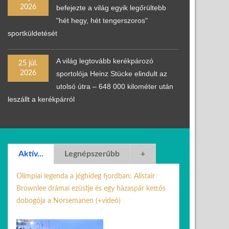
2026
befejezte a világ egyik legőrültebb
"hét hegy, hét tengerszoros"
sportküldetését
A világ legtovább kerékpározó
25 júl.
2026
sportolója Heinz Stücke elindult az
utolsó útra – 648 000 kilométer után
leszállt a kerékpárról
Aktív...
Legnépszerűbb
+
Olimpiai legenda a jéghideg fjordban: Alistair
Brownlee drámai ezüstje és egy házaspár kettős
dobogója a Norsemanen (+videó)
03 aug. 2026