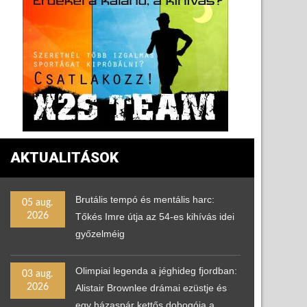
AKTUALITÁSOK
Brutális tempó és mentális harc:
05 aug.
2026
Tőkés Imre útja az 54-es kihívás idei
győzelméig
Olimpiai legenda a jéghideg fjordban:
03 aug.
2026
Alistair Brownlee drámai ezüstje és
egy házaspár kettős dobogója a