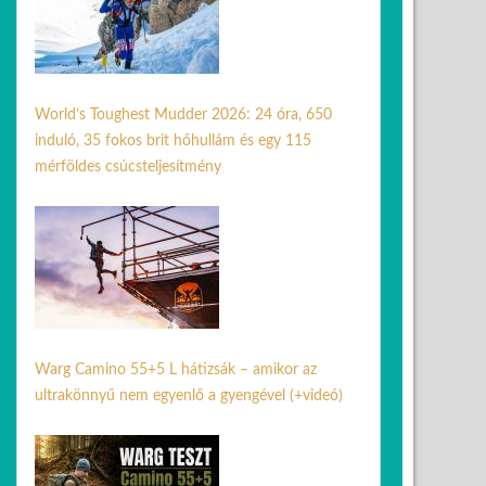
World’s Toughest Mudder 2026: 24 óra, 650
induló, 35 fokos brit hőhullám és egy 115
mérföldes csúcsteljesítmény
07 júl. 2026
Warg Camino 55+5 L hátizsák – amikor az
ultrakönnyű nem egyenlő a gyengével (+videó)
30 jún. 2026