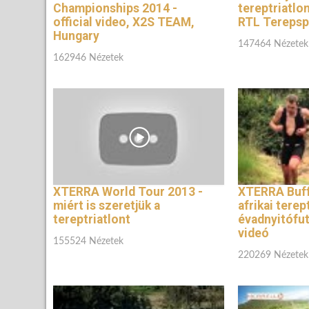
Championships 2014 -
tereptriatlon
official video, X2S TEAM,
RTL Terepsp
Hungary
147464 Nézetek
162946 Nézetek
XTERRA World Tour 2013 -
XTERRA Buffe
miért is szeretjük a
afrikai terep
tereptriatlont
évadnyitófu
videó
155524 Nézetek
220269 Nézetek