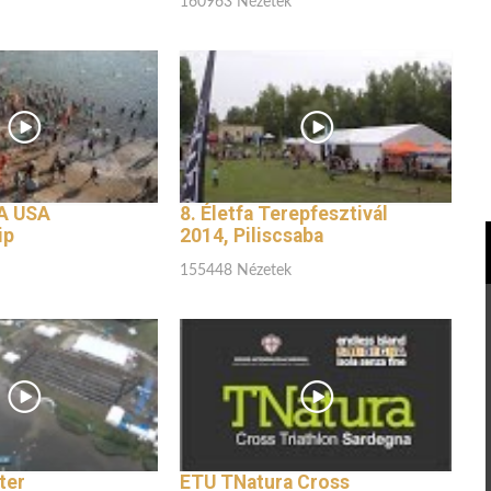
160963 Nézetek
A USA
8. Életfa Terepfesztivál
ip
2014, Piliscsaba
155448 Nézetek
ter
ETU TNatura Cross