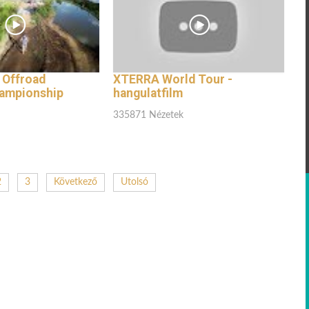
 Offroad
XTERRA World Tour -
hampionship
hangulatfilm
335871 Nézetek
2
3
Következő
Utolsó