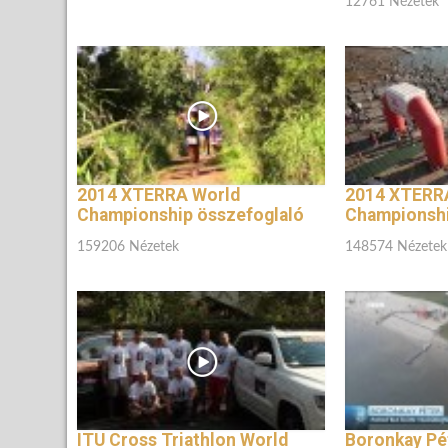
12761 Nézetek
2014 XTERRA World
2014 XTERR
Championship összefoglaló
Championsh
159206 Nézetek
148574 Nézetek
ITU Cross Triathlon World
Boronkay Pé