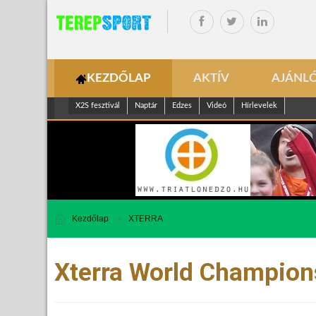
KEZDŐLAP
AKTÍV
AJÁNL
X2S fesztivál
Naptár
Edzes
Videó
Hírlevelek
Kezdőlap
XTERRA
Xterra World Champion