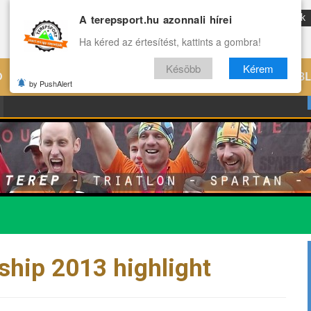
A terepsport.hu azonnali hírei
ENG
Reviews
Archívum
Rólunk
Ha kéred az értesítést, kattints a gombra!
Késöbb
Kérem
Ó
EDZÉS
ÉLETMÓD
VILÁG
B
by PushAlert
ship 2013 highlight