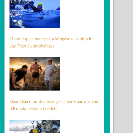
Ethan Suplee nemcsak a kifogásokat dobta le -
egy Titán életmódváltása
05 jún. 2026
Skimo (ski mountaineering) – a kerékpározás vad
téli unokatestvére (+video)
17 febr. 2026