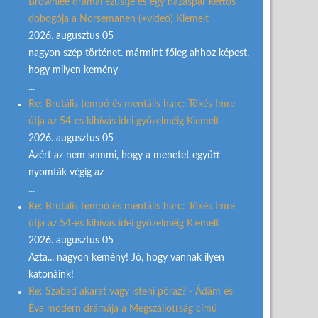
Brownlee drámai ezüstje és egy házaspár kettős
dobogója a Norsemanen (+videó) Kiemelt
2026. augusztus 05
nagyon szép történet. mármint főleg ahhoz képest,
hogy milyen kemény
...
Re: Brutális tempó és mentális harc: Tőkés Imre
útja az 54-es kihívás idei győzelméig Kiemelt
2026. augusztus 05
Azért az nem semmi, hogy a menetet együtt
nyomták végig az
...
Re: Brutális tempó és mentális harc: Tőkés Imre
útja az 54-es kihívás idei győzelméig Kiemelt
2026. augusztus 05
Azta... nagyon kemény! Jó, hogy vannak ilyen
katonáink!
Re: Szabad akarat vagy isteni póráz? - Ádám és
Éva modern drámája a Megszállottság című