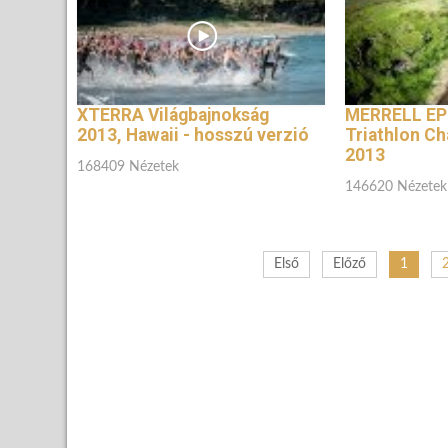
XTERRA Világbajnokság
MERRELL EP
2013, Hawaii - hosszú verzió
Triathlon C
2013
168409 Nézetek
146620 Nézetek
Első
Előző
1