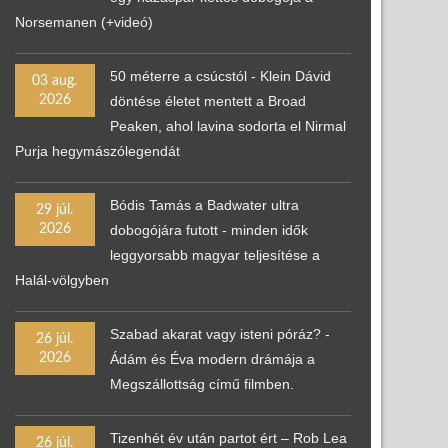
Norsemanen (+videó)
50 méterre a csúcstól - Klein Dávid
03 aug.
2026
döntése életet mentett a Broad
Peaken, ahol lavina sodorta el Nirmal
Purja hegymászólegendát
Bódis Tamás a Badwater ultra
29 júl.
2026
dobogójára futott - minden idők
leggyorsabb magyar teljesítése a
Halál-völgyben
Szabad akarat vagy isteni póráz? -
26 júl.
2026
Ádám és Éva modern drámája a
Megszállottság című filmben.
Tizenhét év után partot ért – Rob Lea
26 júl.