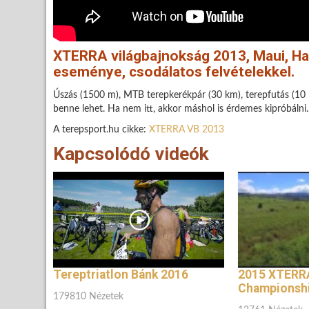
XTERRA világbajnokság 2013, Maui, Haw
eseménye, csodálatos felvételekkel.
Úszás (1500 m), MTB terepkerékpár (30 km), terepfutás (10
benne lehet. Ha nem itt, akkor máshol is érdemes kipróbálni..
A terepsport.hu cikke:
XTERRA VB 2013
Kapcsolódó videók
Tereptriatlon Bánk 2016
2015 XTERR
Championshi
179810 Nézetek