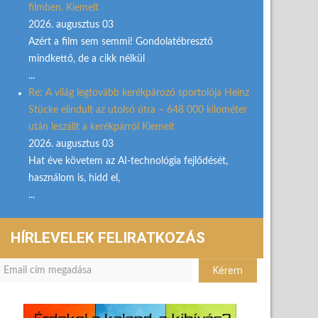
filmben. Kiemelt
2026. augusztus 03
Azért a film sem semmi! Gondolatébresztő
mindkettő, de a cikk nélkül
...
Re: A világ legtovább kerékpározó sportolója Heinz
Stücke elindult az utolsó útra – 648 000 kilométer
után leszállt a kerékpárról Kiemelt
2026. augusztus 03
Hat éve követem az AI-technológia fejlődését,
használom is, hidd el,
...
HÍRLEVELEK FELIRATKOZÁS