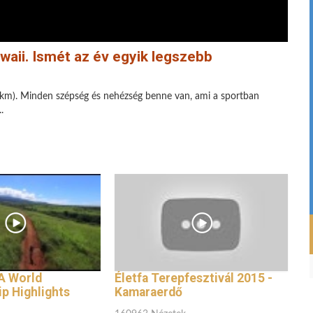
aii. Ismét az év egyik legszebb
 km). Minden szépség és nehézség benne van, ami a sportban
.
A World
Életfa Terepfesztivál 2015 -
p Highlights
Kamaraerdő