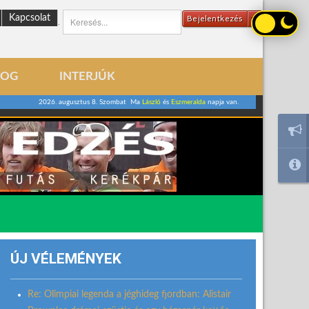
Kapcsolat
Bejelentkezés
.
LOG
INTERJÚK
2026. augusztus 8. Szombat Ma
László
és
Eszmeralda
napja van.
ÚJ VÉLEMÉNYEK
Re: Olimpiai legenda a jéghideg fjordban: Alistair