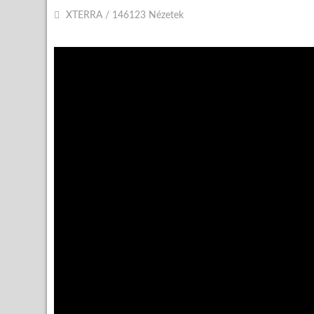
XTERRA
/
146123 Nézetek