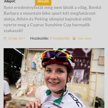
Állapot:
Aktuális
Ilyen eredménylistát még nem látott a világ, Benkó
Barbara a mountain bike sport két meghatározó
alakja, Athén és Peking olimpiai bajnokai előtt
nyerte meg a Cyprus Sunshine Cup harmadik
szakaszát!
25 febr. 2017
Hozzászólás:
0 hozzászólás
Tóth Viktor