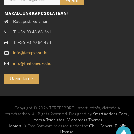
MARADJUNK KAPCSOLATBAN!
Budapest, Solymár
T: +36 30 48 88 261
T: +36 70 70 84 474
info@terepsport.hu
info@triatlonedzo.hu
Üzenetküldés
Copyright © 2026 TEREPSPORT - sport, edzés, életmód a
természetben. All Rights Reserved. Designed by
SmartAddons.Com
,
Joomla Templates
,
Wordpress Themes
Joomla!
is Free Software released under the
GNU General Public
License.