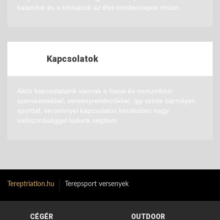
kalandok és a kihívások az élet mindennapos részei.
Kapcsolatok
Aktív kapcsolataink vannak a hazai és nemzetközi
szervezetekkel, versenyrendezőkkel, így szinte bármilyen
sporttal, versennyel kapcsolatos kérdésben nagy
valószínűséggel tudunk segíteni.
Tereptriatlon.hu
Terepsport versenyek
CÉGÉR
OUTDOOR