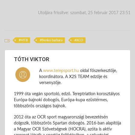
Utoljára frissítve: szombat, 25 február 2017 23:51
MTB
Benkó barbara
XCO
TÓTH VIKTOR
A
www.terepsport.hu
oldal főszerkesztője,
koordinátora. A X2S TEAM edzője és
versenyzője.
1999 óta vegán sportoló, edző. Tereptriatlon korosztályos
Európa-bajnoki dobogós, Európa-kupa ezüstérmes,
többszörös országos bajnok.
2012 óta az OCR sport magyarországi bevezetésén
dolgozik, többszörös Spartan dobogós. 2016-ban alapítója
a Magyar OCR Szövetségnek (HOCRA), azóta is aktív