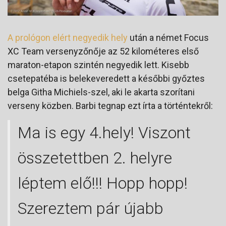
A prológon elért negyedik hely
után a német Focus
XC Team versenyzőnője az 52 kilométeres első
maraton-etapon szintén negyedik lett. Kisebb
csetepatéba is belekeveredett a későbbi győztes
belga Githa Michiels-szel, aki le akarta szorítani
verseny közben. Barbi tegnap ezt írta a történtekről:
Ma is egy 4.hely! Viszont
összetettben 2. helyre
léptem elő!!! Hopp hopp!
Szereztem pár újabb