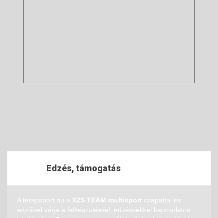
Edzés, támogatás
A terepsport.hu a
X2S TEAM multisport
csapattal és
edzőivel várja a felkészüléssel, edzéssekkel kapcsolatos