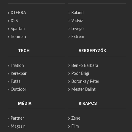
XTERRA
Kaland
X2S
Vadvíz
Spartan
Levegő
Ironman
Extrém
TECH
VERSENYZŐK
Triatlon
Benkó Barbara
Kerékpár
Poór Brigi
Futás
Boronkay Péter
Outdoor
Mester Bálint
MÉDIA
KIKAPCS
Partner
Zene
Magazin
Film