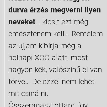
durva érzés megverni ilyen
neveket
… kicsit ezt még
emésztenem kell… Remélem
az ujjam kibírja még a
holnapi XCO alatt, most
nagyon kék, valószínű el van
törve… De ezzel nem lehet
mit csinálni.
Összeragasztottam, így