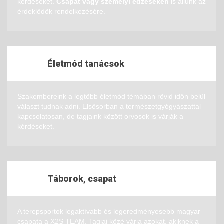
kérdéseket.
Csapat vagy személyi edzéseken
is állunk az
érdeklődök rendelkezésére.
Életmód tanácsok
Szakembereink a legtöbb életmód témában rövid időn belül
választ tudnak adni. Elsősorban a természetgyógyászattal
kapcsolatosan, de tagjaink között orvosok is várják a
kérdéseket.
Táborok, csapat
A terepsportok legaktívabb és legeredményesebb magyar
csapata a X2S TEAM. Tagjai közé várja azokat, akiknek a