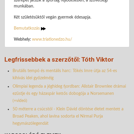
szerepet játszik a sportág fejlődésében, a szövetségi
munkában.
Két születésüktől vegán gyermek édesapja.
Bemutatkozás
Webhely:
www.triatlonedzo.hu/
Legfrissebbek a szerzőtől: Tóth Viktor
Brutális tempó és mentális harc: Tőkés Imre útja az 54-es
kihívás idei győzelméig
Olimpiai legenda a jéghideg fjordban: Alistair Brownlee drámai
ezüstje és egy házaspár kettős dobogója a Norsemanen
(+videó)
50 méterre a csúcstól - Klein Dávid döntése életet mentett a
Broad Peaken, ahol lavina sodorta el Nirmal Purja
hegymászólegendát