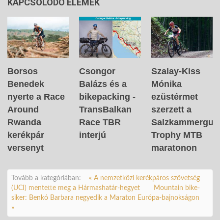
KAPCSOLÓDÓ ELEMEK
Borsos
Csongor
Szalay-Kiss
Benedek
Balázs és a
Mónika
nyerte a Race
bikepacking -
ezüstérmet
Around
TransBalkan
szerzett a
Rwanda
Race TBR
Salzkammergut
kerékpár
interjú
Trophy MTB
versenyt
maratonon
Tovább a kategóriában:
« A nemzetközi kerékpáros szövetség
(UCI) mentette meg a Hármashatár-hegyet
Mountain bike-
siker: Benkó Barbara negyedik a Maraton Európa-bajnokságon
»