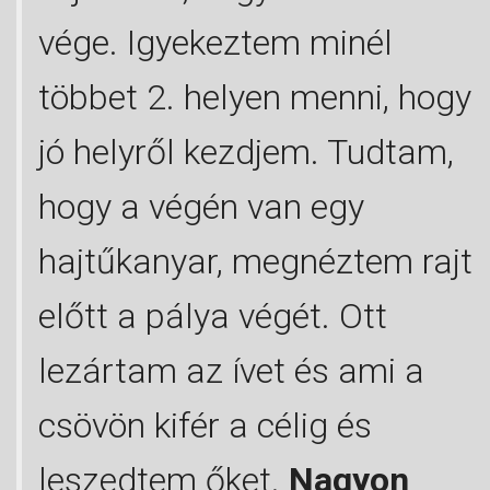
vége. Igyekeztem minél
többet 2. helyen menni, hogy
jó helyről kezdjem. Tudtam,
hogy a végén van egy
hajtűkanyar, megnéztem rajt
előtt a pálya végét. Ott
lezártam az ívet és ami a
csövön kifér a célig és
leszedtem őket.
Nagyon