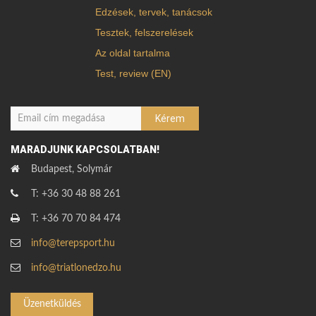
Edzések, tervek, tanácsok
Tesztek, felszerelések
Az oldal tartalma
Test, review (EN)
MARADJUNK KAPCSOLATBAN!
Budapest, Solymár
T: +36 30 48 88 261
T: +36 70 70 84 474
info@terepsport.hu
info@triatlonedzo.hu
Üzenetküldés