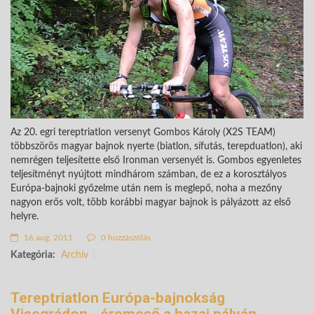
Az 20. egri tereptriatlon versenyt Gombos Károly (X2S TEAM)
többszörös magyar bajnok nyerte (biatlon, sífutás, terepduatlon), aki
nemrégen teljesítette első Ironman versenyét is. Gombos egyenletes
teljesítményt nyújtott mindhárom számban, de ez a korosztályos
Európa-bajnoki győzelme után nem is meglepő, noha a mezőny
nagyon erős volt, több korábbi magyar bajnok is pályázott az első
helyre.
16 aug. 2011
0 hozzászólás
Kategória:
Archív
Tereptriatlon Európa-bajnokság