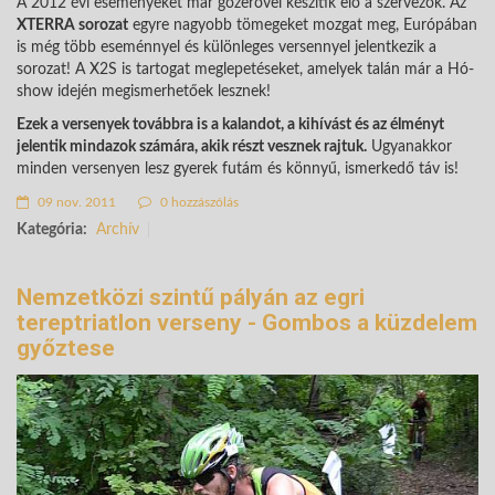
A 2012 évi eseményeket már gőzerővel készítik elő a szervezők. Az
XTERRA sorozat
egyre nagyobb tömegeket mozgat meg, Európában
is még több eseménnyel és különleges versennyel jelentkezik a
sorozat! A X2S is tartogat meglepetéseket, amelyek talán már a Hó-
show idején megismerhetőek lesznek!
Ezek a versenyek továbbra is a kalandot, a kihívást és az élményt
jelentik mindazok számára, akik részt vesznek rajtuk.
Ugyanakkor
minden versenyen lesz gyerek futám és könnyű, ismerkedő táv is!
09 nov. 2011
0 hozzászólás
Kategória:
Archív
Nemzetközi szintű pályán az egri
tereptriatlon verseny - Gombos a küzdelem
győztese