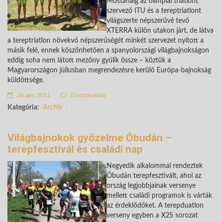
Mostanáig az olimpiai triatlont
szervező ITU és a tereptriatlont
világszerte népszerűvé tevő
XTERRA külön utakon járt, de látva
a tereptriatlon növekvő népszerűségét minkét szervezet nyitott a
másik felé, ennek köszönhetően a spanyolországi világbajnokságon
eddig soha nem látott mezőny gyűlik össze – köztük a
Magyarországon júliusban megrendezésre kerülő Európa-bajnokság
küldöttsége.
26 ápr. 2011
0 hozzászólás
Kategória:
Archív
Világbajnokok győzelme Óbudán –
terepfesztivál és családi nap
Negyedik alkalommal rendeztek
Óbudán terepfesztivált, ahol az
ország legjobbjainak versenye
mellett családi programok is várták
az érdeklődőket. A terepduatlon
verseny egyben a X2S sorozat