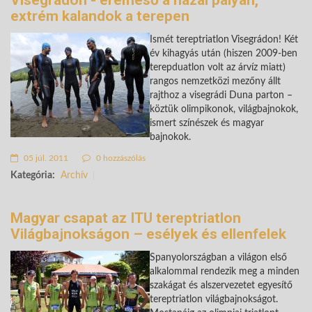
Visegrádon - éremeső a hazai pályán,
extrém kalandok a terepen
Ismét tereptriatlon Visegrádon! Két
év kihagyás után (hiszen 2009-ben
terepduatlon volt az árvíz miatt)
rangos nemzetközi mezőny állt
rajthoz a visegrádi Duna parton –
köztük olimpikonok, világbajnokok,
ismert színészek és magyar
bajnokok.
05 júl. 2011
0 hozzászólás
Kategória:
Archív
Magyar csapat az ITU tereptriatlon
Világbajnokságon – esélyek és ellenfelek
Spanyolországban a világon első
alkalommal rendezik meg a minden
szakágat és alszervezetet egyesítő
tereptriatlon világbajnokságot.