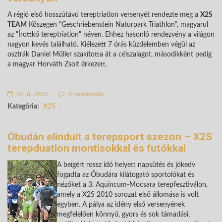
A régió első hosszútávú tereptriatlon versenyét rendezte meg a
X2S
TEAM
Kőszegen "Geschriebenstein Naturpark Triathlon", magyarul
az "Írottkő tereptriatlon" néven. Ehhez hasonló rendezvény a világon
nagyon kevés található. Kiélezett 7 órás küzdelemben végül az
osztrák Daniel Müller szakította át a célszalagot, másodikként pedig
a magyar Horváth Zsolt érkezett.
26 júl. 2010
0 hozzászólás
Kategória:
X2S
Óbudán elindult a terepsport szezon – X2S
terepduatlon montisokkal és futókkal
A beígért rossz idő helyett napsütés és jókedv
fogadta az Óbudára kilátogató sportolókat és
nézőket a 3. Aquincum-Mocsara terepfesztiválon,
amely a X2S 2010 sorozat első állomása is volt
egyben. A pálya az idény első versenyének
megfelelően könnyű, gyors és sok támadási,