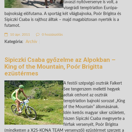
tavaszi nyitóversenye is volt, a
visegrádi tereptriatlon Európa-
bajnokság előfutama. A sportág két világbajnoka, Poór Brigitta és
Sipiczki Csaba is rajthoz álltak – majd magabiztosan nyerték is a
futamot.
10 ápr. 2011
0 hozzászólás
Kategória:
Archív
Sipiczki Csaba győzelme az Alpokban –
King of the Mountain, Poór Brigitta
ezüstérmes
A festői szépségű osztrák Falkert
See tengerszem melletti hegyek
adtak otthont az osztrák
tereptriatlon bajnoki sorozat „King
of the Mountain” állomásának.
Idén kettős magyar siker született,
hiszen Sipiczki Csaba megnyerte a
férfiak versenyét, Poór Brigitta
(mindketten a X2S-KONA TEAM versenyzői) ezüstérmet szerzett a