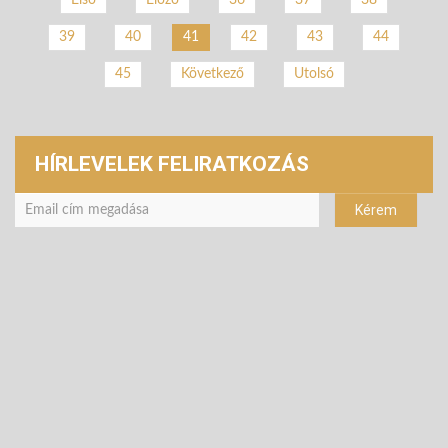
Első
Előző
36
37
38
39
40
42
43
44
41
45
Következő
Utolsó
HÍRLEVELEK FELIRATKOZÁS