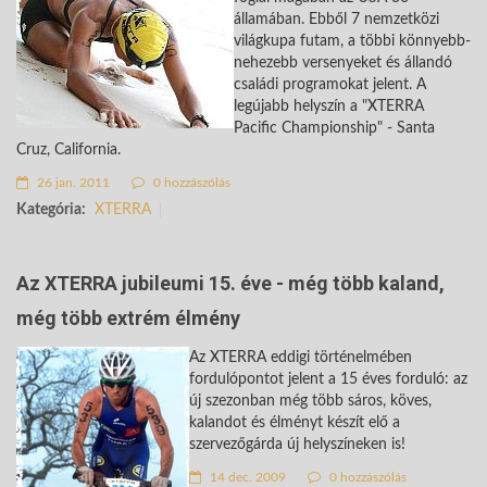
államában. Ebből 7 nemzetközi
világkupa futam, a többi könnyebb-
nehezebb versenyeket és állandó
családi programokat jelent. A
legújabb helyszín a "XTERRA
Pacific Championship" - Santa
Cruz, California.
26 jan. 2011
0 hozzászólás
Kategória:
XTERRA
Az XTERRA jubileumi 15. éve - még több kaland,
még több extrém élmény
Az XTERRA eddigi történelmében
fordulópontot jelent a 15 éves forduló: az
új szezonban még több sáros, köves,
kalandot és élményt készít elő a
szervezőgárda új helyszíneken is!
14 dec. 2009
0 hozzászólás