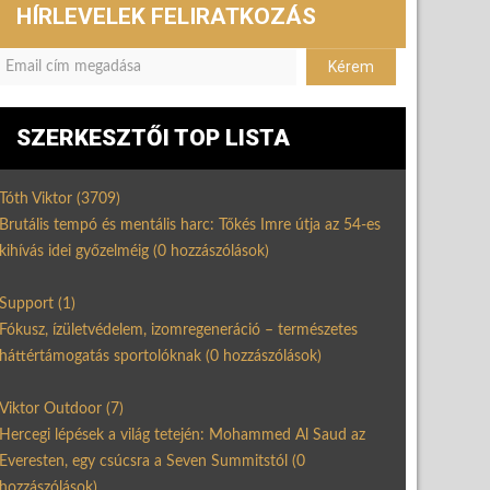
HÍRLEVELEK FELIRATKOZÁS
SZERKESZTŐI TOP LISTA
Tóth Viktor
(3709)
Brutális tempó és mentális harc: Tőkés Imre útja az 54-es
kihívás idei győzelméig
(0 hozzászólások)
Support
(1)
Fókusz, ízületvédelem, izomregeneráció – természetes
háttértámogatás sportolóknak
(0 hozzászólások)
Viktor Outdoor
(7)
Hercegi lépések a világ tetején: Mohammed Al Saud az
Everesten, egy csúcsra a Seven Summitstól
(0
hozzászólások)