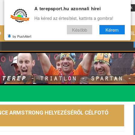
A terepsport.hu azonnali hírei
ENG
Reviews
Archívum
Rólunk
Ha kéred az értesítést, kattints a gombra!
Késöbb
Kérem
Ó
EDZÉS
ÉLETMÓD
VILÁG
B
by PushAlert
ANCE ARMSTRONG HELYEZÉSÉRŐL CÉLFOTÓ