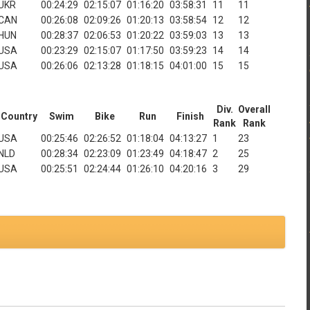
UKR
00:24:29
02:15:07
01:16:20
03:58:31
11
11
CAN
00:26:08
02:09:26
01:20:13
03:58:54
12
12
HUN
00:28:37
02:06:53
01:20:22
03:59:03
13
13
USA
00:23:29
02:15:07
01:17:50
03:59:23
14
14
USA
00:26:06
02:13:28
01:18:15
04:01:00
15
15
Div.
Overall
Country
Swim
Bike
Run
Finish
Rank
Rank
USA
00:25:46
02:26:52
01:18:04
04:13:27
1
23
NLD
00:28:34
02:23:09
01:23:49
04:18:47
2
25
USA
00:25:51
02:24:44
01:26:10
04:20:16
3
29