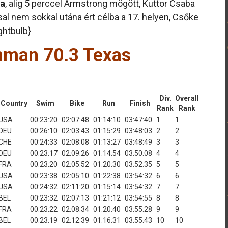
ba
, alig 5 perccel Armstrong mögött, Kuttor Csaba
sal nem sokkal utána ért célba a 17. helyen, Csőke
ghtbulb}
nman 70.3 Texas
Div.
Overall
Country
Swim
Bike
Run
Finish
Rank
Rank
USA
00:23:20
02:07:48
01:14:10
03:47:40
1
1
DEU
00:26:10
02:03:43
01:15:29
03:48:03
2
2
CHE
00:24:33
02:08:08
01:13:27
03:48:49
3
3
DEU
00:23:17
02:09:26
01:14:54
03:50:08
4
4
FRA
00:23:20
02:05:52
01:20:30
03:52:35
5
5
USA
00:23:38
02:05:10
01:22:38
03:54:32
6
6
USA
00:24:32
02:11:20
01:15:14
03:54:32
7
7
BEL
00:23:32
02:07:13
01:21:12
03:54:55
8
8
FRA
00:23:22
02:08:34
01:20:40
03:55:28
9
9
BEL
00:23:19
02:12:39
01:16:31
03:55:43
10
10