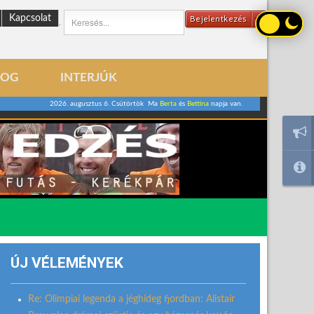
Kapcsolat
Bejelentkezés
.
LOG
INTERJÚK
2026. augusztus 6. Csütörtök Ma
Berta
és
Bettina
napja van.
ÚJ VÉLEMÉNYEK
Re: Olimpiai legenda a jéghideg fjordban: Alistair