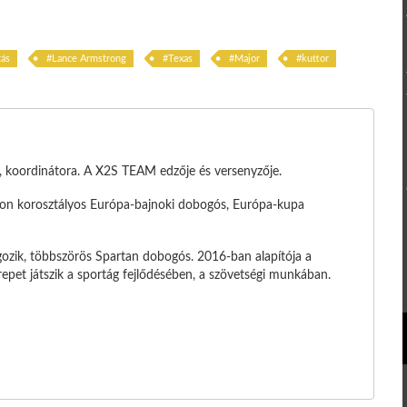
tás
Lance Armstrong
Texas
Major
kuttor
e, koordinátora. A X2S TEAM edzője és versenyzője.
tlon korosztályos Európa-bajnoki dobogós, Európa-kupa
ozik, többszörös Spartan dobogós. 2016-ban alapítója a
pet játszik a sportág fejlődésében, a szövetségi munkában.