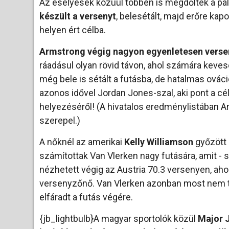
Az esélyesek közüül többen is megdőltek a pá
készült a versenyt
, belesétált, majd erőre kap
helyen ért célba.
Armstrong végig nagyon egyenletesen versen
ráadásul olyan rövid távon, ahol számára keve
még bele is sétált a futásba, de hatalmas ováci
azonos idővel Jordan Jones-szal, aki pont a cél
helyezéséről! (A hivatalos eredménylistában A
szerepel.)
A nőknél az amerikai
Kelly Williamson
győzött 
számítottak Van Vlerken nagy futására, amit - 
nézhetett végig az Austria 70.3 versenyen, aho
versenyzőnő. Van Vlerken azonban most nem tudt
elfáradt a futás végére.
{jb_lightbulb}A magyar sportolók közül
Major J