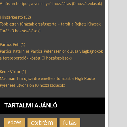
A hős archetípus, a versenyzői hozzáállás
(0 hozzászólások)
Hírszerkesztő
(52)
Több ezren túráztak országszerte – tarolt a Rejtett Kincsek
Túrái!
(0 hozzászólások)
Partics Peti
(1)
Partics Katalin és Partics Péter szenior öttusa világbajnokok
a terepsportolók között
(0 hozzászólások)
Kércz Viktor
(1)
Madman Tim új szintre emelte a túrázást a High Route
Pyrenees útvonalon
(0 hozzászólások)
TARTALMI AJÁNLÓ
extrém
futás
edzés