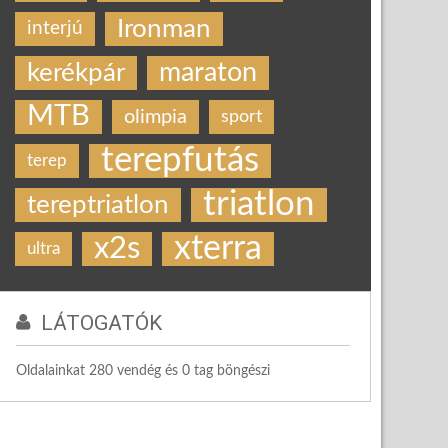
Ironman
interjú
maraton
kerékpár
MTB
olimpia
sport
terepfutás
terep
triatlon
tereptriatlon
xterra
x2s
ultra
LÁTOGATÓK
Oldalainkat 280 vendég és 0 tag böngészi