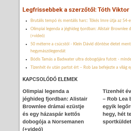
Legfrissebbek a szerzőtől: Tóth Viktor
Brutális tempó és mentális harc: Tőkés Imre útja az 54-e
Olimpiai legenda a jéghideg fjordban: Alistair Brownle
(+videó)
50 méterre a csúcstól - Klein Dávid döntése életet ment
hegymászólegendát
Bódis Tamás a Badwater ultra dobogójára futott - minde
Tizenhét év után partot ért – Rob Lea befejezte a világ 
KAPCSOLÓDÓ ELEMEK
Olimpiai legenda a
Tizenhét év
jéghideg fjordban: Alistair
– Rob Lea b
Brownlee drámai ezüstje
egyik legőr
és egy házaspár kettős
hegy, hét 
dobogója a Norsemanen
sportkülde
(+videó)