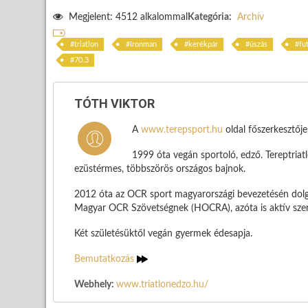
Megjelent: 4512 alkalommal
Kategória:
Archív
triatlon
Ironman
kerékpár
úszás
fu
70.3
TÓTH VIKTOR
A
www.terepsport.hu
oldal főszerkesztőj
1999 óta vegán sportoló, edző. Tereptria
ezüstérmes, többszörös országos bajnok.
2012 óta az OCR sport magyarországi bevezetésén dolg
Magyar OCR Szövetségnek (HOCRA), azóta is aktív szere
Két születésüktől vegán gyermek édesapja.
Bemutatkozás
Webhely:
www.triatlonedzo.hu/