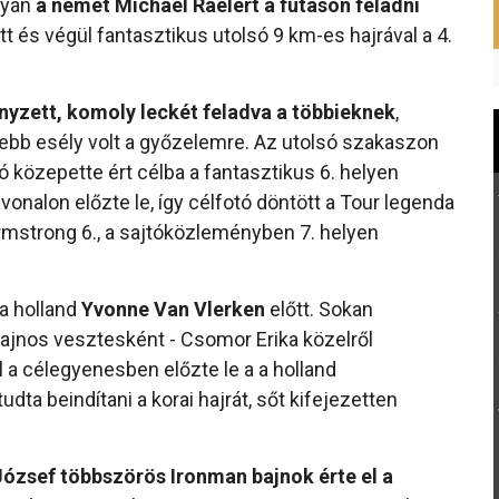
lyán
a német Michael Raelert a futáson feladni
ott és végül fantasztikus utolsó 9 km-es hajrával a 4.
yzett, komoly leckét feladva a többieknek
,
sebb esély volt a győzelemre. Az utolsó szakaszon
ó közepette ért célba a fantasztikus 6. helyen
vonalon előzte le, így célfotó döntött a Tour legenda
rmstrong 6., a sajtóközleményben 7. helyen
a holland
Yvonne Van Vlerken
előtt. Sokan
sajnos vesztesként - Csomor Erika közelről
l a célegyenesben előzte le a a holland
a beindítani a korai hajrát, sőt kifejezetten
ózsef többszörös Ironman bajnok érte el a