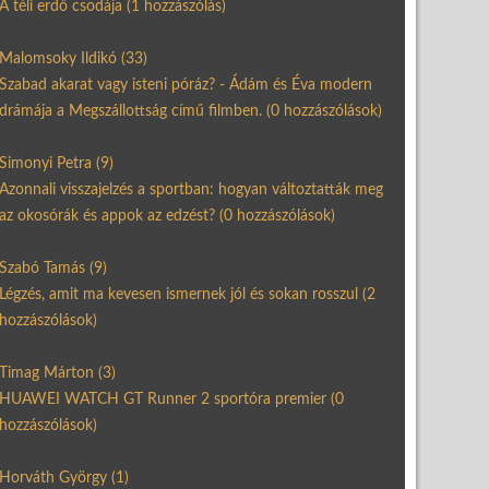
A téli erdő csodája
(1 hozzászólás)
Malomsoky Ildikó
(33)
Szabad akarat vagy isteni póráz? - Ádám és Éva modern
drámája a Megszállottság című filmben.
(0 hozzászólások)
Simonyi Petra
(9)
Azonnali visszajelzés a sportban: hogyan változtatták meg
az okosórák és appok az edzést?
(0 hozzászólások)
Szabó Tamás
(9)
Légzés, amit ma kevesen ismernek jól és sokan rosszul
(2
hozzászólások)
Timag Márton
(3)
HUAWEI WATCH GT Runner 2 sportóra premier
(0
hozzászólások)
Horváth György
(1)