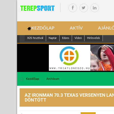
KEZDŐLAP
AKTÍV
AJÁNL
X2S fesztivál
Naptár
Edzes
Videó
Hírlevelek
Kezdőlap
Archívum
AZ IRONMAN 70.3 TEXAS VERSENYEN L
DÖNTÖTT