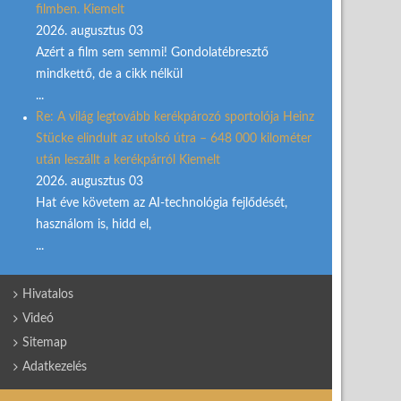
filmben. Kiemelt
2026. augusztus 03
Azért a film sem semmi! Gondolatébresztő
mindkettő, de a cikk nélkül
...
Re: A világ legtovább kerékpározó sportolója Heinz
Stücke elindult az utolsó útra – 648 000 kilométer
után leszállt a kerékpárról Kiemelt
2026. augusztus 03
Hat éve követem az AI-technológia fejlődését,
használom is, hidd el,
...
Hivatalos
Videó
Sitemap
Adatkezelés