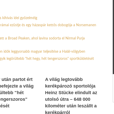
s kihívás idei győzelméig
e drámai ezüstje és egy házaspár kettős dobogója a Norsemanen
ett a Broad Peaken, ahol lavina sodorta el Nirmal Purja
n idők leggyorsabb magyar teljesítése a Halál-völgyben
egyik legőrültebb "hét hegy, hét tengerszoros" sportküldetését
 után partot ért
A világ legtovább
efejezte a világ
kerékpározó sportolója
ültebb "hét
Heinz Stücke elindult az
tengerszoros"
utolsó útra – 648 000
tését
kilométer után leszállt a
kerékpárról