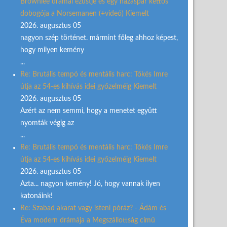
Brownlee drámai ezüstje és egy házaspár kettős
dobogója a Norsemanen (+videó) Kiemelt
2026. augusztus 05
nagyon szép történet. mármint főleg ahhoz képest,
hogy milyen kemény
...
Re: Brutális tempó és mentális harc: Tőkés Imre
útja az 54-es kihívás idei győzelméig Kiemelt
2026. augusztus 05
Azért az nem semmi, hogy a menetet együtt
nyomták végig az
...
Re: Brutális tempó és mentális harc: Tőkés Imre
útja az 54-es kihívás idei győzelméig Kiemelt
2026. augusztus 05
Azta... nagyon kemény! Jó, hogy vannak ilyen
katonáink!
Re: Szabad akarat vagy isteni póráz? - Ádám és
Éva modern drámája a Megszállottság című