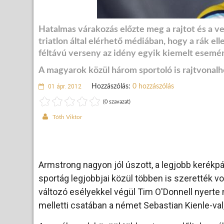
Hatalmas várakozás előzte meg a rajtot és a v
triatlon által elérhető médiában, hogy a rák el
féltávú verseny az idény egyik kiemelt esemén
A magyarok közül három sportoló is rajtvonalho
01 ápr. 2012
Hozzászólás:
0 hozzászólás
(0 szavazat)
Tóth Viktor
Armstrong nagyon jól úszott, a legjobb kerékpáro
sportág legjobbjai közül többen is szerették v
változó esélyekkel végül Tim O'Donnell nyerte 
melletti csatában a német Sebastian Kienle-val