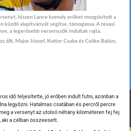
ersenyt, hiszen Lance komoly erőket mozgósított a
len küzdő alapítványát segítse, támogassa. A texasi
ye, a legerősebb versenyzők indultak rajta.
z állt, Major József, Kuttor Csaba és Csőke Balázs.
s idő teljesítette, jó erőben indult futni, azonban a
olna legyőzni. Hatalmas csatában és percről percre
meg a versenyt az utolsó néhány kilométeren fej fej
, aki a célban összeesett.