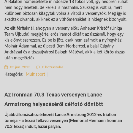
A Balaton hőmérséklete mindössze 18 fokos volt, így neoprén ruhát
nem hogy lehetett, de kellett is használni. Szükség is volt rá, mert
különben biztosan kifagytak volna a vízből a versenyzők. Még így is
akadtak olyanok, akiknek ez a vízhőmérséklet is hidegnek bizonyult.
Az elit férfiaknál, ahogyan a verseny előtt Anheuer Kristóf (Uniqa
Team Újbuda) megígérte, erős iramot diktált az úszásnál, hogy egy
kis előnyt szerezzen. Ez be is jött, csak nem számolt a nyíregyházi
Molnár Ádámmal, az újpesti Bem Norberttel, a bajai Czigány
Andrással és a tiszaújvárosi Balogh Mátéval, akik a két körös úszás
után megelőzték.
03 jún. 2013
0 hozzászólás
Kategória:
Multisport
Az Ironman 70.3 Texas versenyen Lance
Armstrong helyezéséről célfotó döntött
Újabb állomásához érkezett Lance Armstrong 2012-es triatlon
turnéja – a texasi féltávú versenyen (Memorial Hermann Ironman
70.3 Texas) indult, hazai pályán.