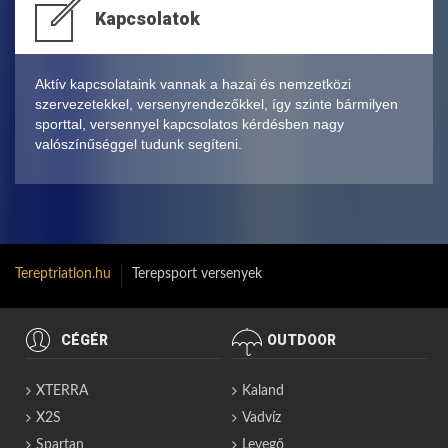
Kapcsolatok
Aktív kapcsolataink vannak a hazai és nemzetközi
szervezetekkel, versenyrendezőkkel, így szinte bármilyen
sporttal, versennyel kapcsolatos kérdésben nagy
valószínűséggel tudunk segíteni.
Tereptriatlon.hu
Terepsport versenyek
CÉGÉR
OUTDOOR
XTERRA
Kaland
X2S
Vadvíz
Spartan
Levegő