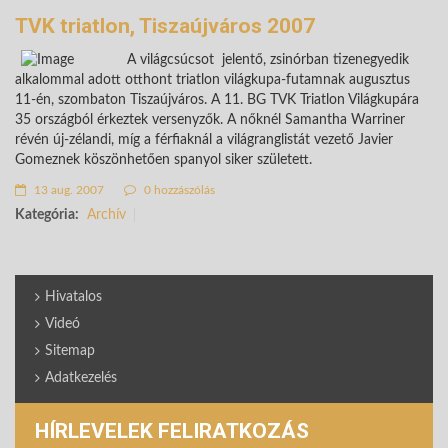
TVK triatlon, Tiszaújváros 2007
A világcsúcsot jelentő, zsinórban tizenegyedik
alkalommal adott otthont triatlon világkupa-futamnak augusztus
11-én, szombaton Tiszaújváros. A 11. BG TVK Triatlon Világkupára
35 országból érkeztek versenyzők. A nőknél
Samantha Warriner
révén új-zélandi, míg a férfiaknál a világranglistát vezető
Javier
Gomeznek
köszönhetően spanyol siker született.
13 aug. 2007
0 hozzászólás
Kategória:
Archív
Hivatalos
Videó
Sitemap
Adatkezelés
HÍRLEVELEK FELIRATKOZÁS