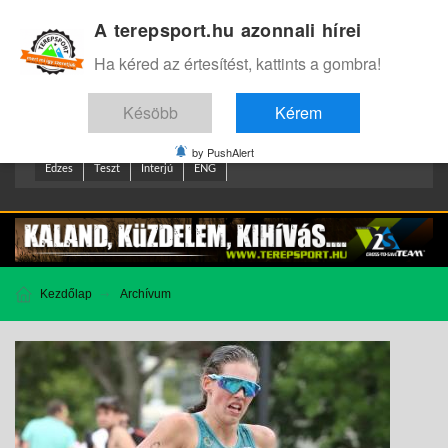
A terepsport.hu azonnali hírei
Bejelentkezés
.
Ha kéred az értesítést, kattints a gombra!
Késöbb
Kérem
by PushAlert
Edzes
Teszt
Interjú
ENG
Kezdőlap
Archívum