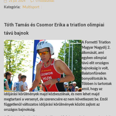
21 júl. 2024
0 hozzászólás
Kategória:
Multisport
Tóth Tamás és Csomor Erika a triatlon olimpiai
távú bajnok
A Fornetti Triatlon
Magyar Nagydíj 2.
állomását, ami
egyben olimpiai
távú elit országos
bajnokság is volt,
Balatonfüreden
bonyolították le.
Többen is tartottak
attól, hogy az
időjárási körülmények majd közbeszólnak, és nem lehet majd
megtartani a versenyt, de szerencsére ez nem következett be. Ettől
függetlenül változatos időjárási körülmények között zajlott az
országos bajnokság.