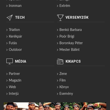
Ironman
Extrém
TECH
VERSENYZŐK
Triatlon
Benkó Barbara
Kerékpár
Poór Brigi
Futás
Boronkay Péter
Outdoor
Mester Bálint
MÉDIA
KIKAPCS
Partner
Zene
Magazin
Film
Web
Könyv
Interjú
Esemény