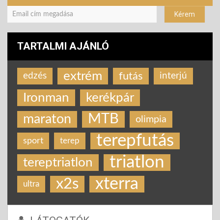
TARTALMI AJÁNLÓ
extrém
futás
edzés
interjú
Ironman
kerékpár
MTB
maraton
olimpia
terepfutás
sport
terep
triatlon
tereptriatlon
xterra
x2s
ultra