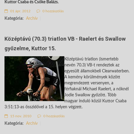
Kuttor Csaba és Csőke Balázs.
01 ápr. 2012
0 hozzászólás
Kategória:
Archív
Középtávú (70.3) triatlon VB - Raelert és Swallow
győzelme, Kuttor 15.
Középtávú triatlon (ismertebb
nevén 70.3) VB-t rendeztek az
egyesült államokbeli Clearwaterben.
A kemény körülmények között
megrendezett versenyen, a
férfiaknál Michael Raelert, a nőknél
Jodie Swallow győzött. Több
magyar induló közül Kuttor Csaba
3:51:13-as összidővel a 15. helyen végzett.
15 nov. 2010
0 hozzászólás
Kategória:
Archív