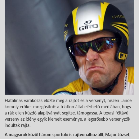
Hatalmas várakozás előzte meg a rajtot és a versenyt, hiszen Lance
komoly erőket mozgósított a triatlon által elérhető médiában, hogy
a rák ellen küzdő alapítványát segítse, támogassa. A texasi féltávú
verseny az idény egyik kiemelt eseménye, a legerősebb versenyzők
indultak rajta.
A magyarok közül három sportoló is rajtvonalhoz állt, Major József,