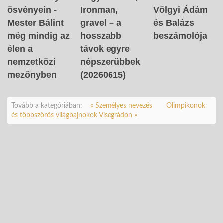
ösvényein -
Ironman,
Völgyi Ádám
Mester Bálint
gravel – a
és Balázs
még mindig az
hosszabb
beszámolója
élen a
távok egyre
nemzetközi
népszerűbbek
mezőnyben
(20260615)
Tovább a kategóriában:
« Személyes nevezés
Olimpikonok
és többszörös világbajnokok Visegrádon »