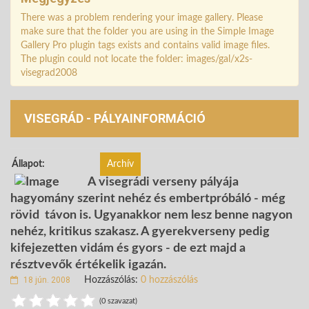
There was a problem rendering your image gallery. Please
make sure that the folder you are using in the Simple Image
Gallery Pro plugin tags exists and contains valid image files.
The plugin could not locate the folder: images/gal/x2s-
visegrad2008
VISEGRÁD - PÁLYAINFORMÁCIÓ
Állapot:
Archív
A visegrádi verseny pályája
hagyomány szerint nehéz és embertpróbáló - még
rövid távon is. Ugyanakkor nem lesz benne nagyon
nehéz, kritikus szakasz. A gyerekverseny pedig
kifejezetten vidám és gyors - de ezt majd a
résztvevők értékelik igazán.
18 jún. 2008
Hozzászólás:
0 hozzászólás
(0 szavazat)