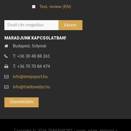
Test, review (EN)
MARADJUNK KAPCSOLATBAN!
Budapest, Solymár
T: +36 30 48 88 261
T: +36 70 70 84 474
info@terepsport.hu
info@triatlonedzo.hu
Üzenetküldés
Copyright © 2026 TEREPSPORT - sport, edzés, életmód a