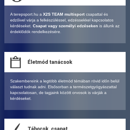
A terepsport.hu a
X2S TEAM multisport
csapattal és
edzőivel várja a felkészüléssel, edzéssekkel kapcsolatos
kérdéseket.
Csapat vagy személyi edzéseken
is állunk az
érdeklődök rendelkezésére.
Életmód tanácsok
Szakembereink a legtöbb életmód témában rövid időn belül
választ tudnak adni. Elsősorban a természetgyógyászattal
kapcsolatosan, de tagjaink között orvosok is várják a
kérdéseket.
Táborok, csapat