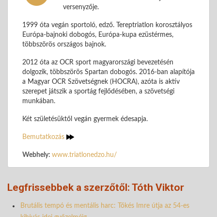
versenyzője.
1999 óta vegán sportoló, edző. Tereptriatlon korosztályos
Európa-bajnoki dobogós, Európa-kupa ezüstérmes,
többszörös országos bajnok.
2012 óta az OCR sport magyarországi bevezetésén
dolgozik, többszörös Spartan dobogós. 2016-ban alapítója
a Magyar OCR Szövetségnek (HOCRA), azóta is aktív
szerepet játszik a sportág fejlődésében, a szövetségi
munkában.
Két születésüktől vegán gyermek édesapja.
Bemutatkozás
Webhely:
www.triatlonedzo.hu/
Legfrissebbek a szerzőtől: Tóth Viktor
Brutális tempó és mentális harc: Tőkés Imre útja az 54-es