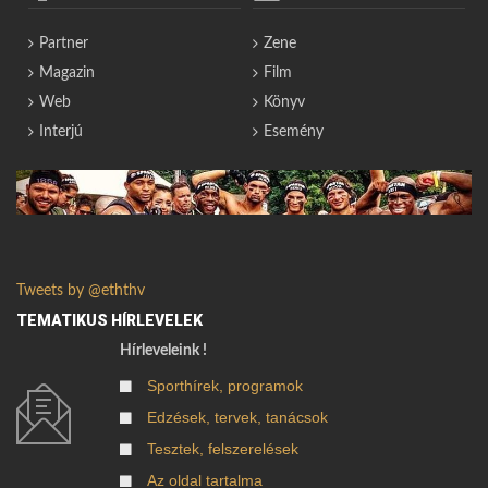
Partner
Zene
Magazin
Film
Web
Könyv
Interjú
Esemény
Tweets by @eththv
TEMATIKUS HÍRLEVELEK
Hírleveleink !
Sporthírek, programok
Edzések, tervek, tanácsok
Tesztek, felszerelések
Az oldal tartalma