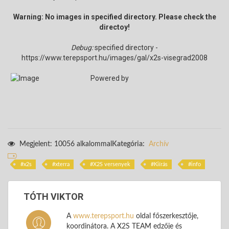
Warning: No images in specified directory. Please check the
directoy!
Debug:
specified directory -
https://www.terepsport.hu/images/gal/x2s-visegrad2008
Powered by
Megjelent: 10056 alkalommal
Kategória:
Archív
x2s
xterra
X2S versenyek
Kiírás
info
TÓTH VIKTOR
A
www.terepsport.hu
oldal főszerkesztője,
koordinátora. A X2S TEAM edzője és