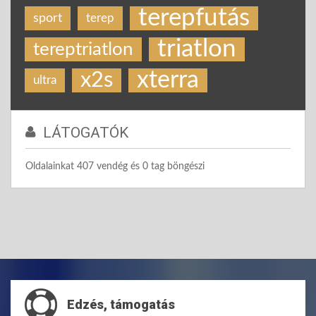
terepfutás
sport
terep
triatlon
tereptriatlon
xterra
x2s
ultra
LÁTOGATÓK
Oldalainkat 407 vendég és 0 tag böngészi
Edzés, támogatás