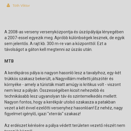
Tóth Viktor
A 2008-as verseny versenyközpontja és úszópályája lényegében
a 2007-essel egyezik meg. Apróbb különbségek lesznek, de egyik
sem jelentős. A rajt kb. 300 m-re van a központtól. Ezt a
távolságot a gáton kell megtenni az úszás után.
MTB
A kerékpáros pálya is nagyon hasonló lesz a tavalyihoz, egy-két
trükkös szakasz bekerült, a Nagyvillám melletti játszótér és
környéke - amely a túristák miatt amúgy is kritikus volt - viszont
nem lesz a pályán. Összességében kicsit nehezebb és
technikásabb lesz ugyanolyan táv és szintemelkedés mellett.
Nagyon fontos, hogy a kerékpár utolsó szakasza a patakban
vezet a két évvel ezelőtti versenyhez hasonlóan! Ez nehéz, nagy
figyelmet igénylő, igazi "xterrás" szakasz!
Az erdészet kérésére a pálya védett területen vezető részét nem