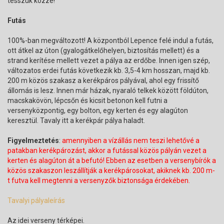
tesszük közzé!
Futás
100%-ban megváltozott! A központból Lepence felé indul a futás,
ott átkel az úton (gyalogátkelőhelyen, biztosítás mellett) és a
strand kerítése mellett vezet a pálya az erdőbe. Innen igen szép,
változatos erdei futás következik kb. 3,5-4 km hosszan, majd kb.
200 m közös szakasz a kerékpáros pályával, ahol egy frissítő
állomás is lesz. Innen már házak, nyaraló telkek között földúton,
macskakövön, lépcsőn és kicsit betonon kell futni a
versenyközpontig, egy bolton, egy kerten és egy alagúton
keresztül. Tavaly itt a kerékpár pálya haladt.
Figyelmeztetés
:
amennyiben a vízállás nem teszi lehetővé a
patakban kerékpározást, akkor a futással közös pályán vezet a
kerten és alagúton át a befutó! Ebben az esetben a versenybírók a
közös szakaszon leszállítják a kerékpárosokat, akiknek kb. 200 m-
t futva kell megtenni a versenyzők biztonsága érdekében.
Tavalyi pályaleírás
Az idei verseny térképei.