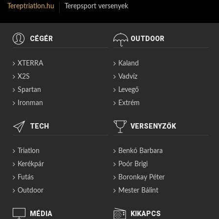
Tereptriatlon.hu
Terepsport versenyek
CÉGÉR
OUTDOOR
XTERRA
Kaland
X2S
Vadvíz
Spartan
Levegő
Ironman
Extrém
TECH
VERSENYZŐK
Triatlon
Benkó Barbara
Kerékpár
Poór Brigi
Futás
Boronkay Péter
Outdoor
Mester Bálint
MÉDIA
KIKAPCS