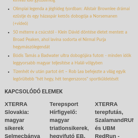
kihívás idei győzelméig
Olimpiai legenda a jéghideg fjordban: Alistair Brownlee drámai
ezüstje és egy házaspár kettős dobogója a Norsemanen
(+videó)
50 méterre a csúcstól - Klein Dávid döntése életet mentett a
Broad Peaken, ahol lavina sodorta el Nirmal Purja
hegymászólegendát
Bódis Tamás a Badwater ultra dobogójára futott - minden idők
leggyorsabb magyar teljesítése a Halál-völgyben
Tizenhét év után partot ért – Rob Lea befejezte a világ egyik
legőrültebb "hét hegy, hét tengerszoros" sportküldetését
KAPCSOLÓDÓ ELEMEK
XTERRA
Terepsport
XTERRA
Slovakia:
Hírfigyelő:
terepfutás,
magyar
magyar
SzalamandRUN
sikerek
triatlonsikerek,
és UBM
Selmecbánya
hegyifutó EB,
RedRun -