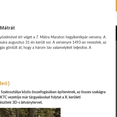
 Mátrát
yőzelmével ért véget a 7. Mátra Maraton hegyikerékpár-verseny. A
ára augusztus 31-én került sor. A versenyre 1493-an neveztek, az
gás gördült át, hogy a három táv valamelyikét teljesítse. A
deó)
 Szakosztálya közös összefogásában építenének, az összes szakágra
KTC vezetője már tárgyalásokat folytat a X. kerületi
szített 3D-s látványtervet.