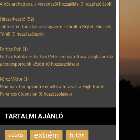
A hős archetípus, a versenyzői hozzáállás
(0 hozzászólások)
Hírszerkesztő
(52)
Több ezren túráztak országszerte – tarolt a Rejtett Kincsek
Túrái!
(0 hozzászólások)
Partics Peti
(1)
Partics Katalin és Partics Péter szenior öttusa világbajnokok
a terepsportolók között
(0 hozzászólások)
Kércz Viktor
(1)
Madman Tim új szintre emelte a túrázást a High Route
Pyrenees útvonalon
(0 hozzászólások)
TARTALMI AJÁNLÓ
extrém
futás
edzés