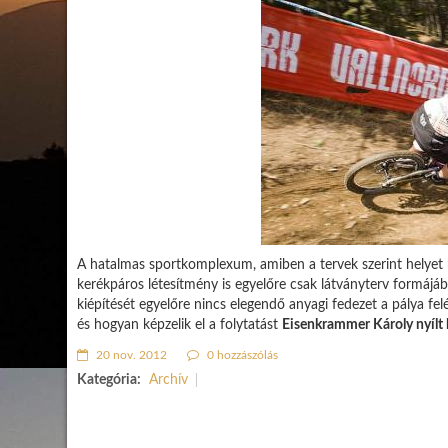
A hatalmas sportkomplexum, amiben a tervek szerint helyet ka
kerékpáros létesítmény is egyelőre csak látványterv formájá
kiépítését egyelőre nincs elegendő anyagi fedezet a pálya fe
és hogyan képzelik el a folytatást
Eisenkrammer Károly nyílt 
20 nov. 2012
0 hozzászólás
Kategória:
Archív