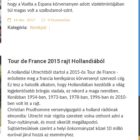
hogy a Vuelta a Espana körversenyen adott vizeletmintájában
túl magas volt a szalbutamol-szint.
14 dec. 2017
0 hozzászólás
Kategória:
Kerekpár
Tour de France 2015 rajt Hollandiából
A hollandiai Utrechtből startol a 2015-ös Tour de France -
erősítette meg a francia kerékpáros körversenyt szervező cég.
Ez lesz a hatodik alkalom, hogy Hollandiában kezdődik a világ
legjelentősebb bringás viadala, ez rekord a maga nemében.
Korábban 1954-ben, 1973-ban, 1978-ban, 1996-ban és 2010-
ben volt itt a rajt.
Christian Prudhomme versenyigazgató a holland rádiónak
elmondta: Utrecht már régóta szeretett volna otthont adni a
Tour-nyitánynak, és most sikerült megállapodni.
Sajtóértesülések szerint a helyi önkormányzat közel 10 millió
euróval járul hozzá az eseményhez.