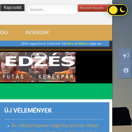
Kapcsolat
Bejelentkezés
.
LOG
INTERJÚK
2026. augusztus 6. Csütörtök Ma
Berta
és
Bettina
napja van.
ÚJ VÉLEMÉNYEK
Re: Olimpiai legenda a jéghideg fjordban: Alistair