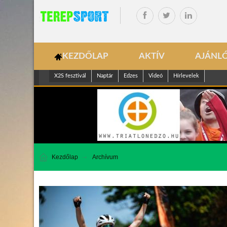
KEZDŐLAP
AKTÍV
AJÁNL
X2S fesztivál
Naptár
Edzes
Videó
Hírlevelek
Kezdőlap
Archívum