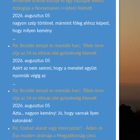
Brownlee drámai ezüstje és egy házaspár kettős
dobogója a Norsemanen (+videó) Kiemelt
2026. augusztus 05
nagyon szép történet. mármint főleg ahhoz képest,
hogy milyen kemény
...
Re: Brutális tempó és mentális harc: Tőkés Imre
útja az 54-es kihívás idei győzelméig Kiemelt
2026. augusztus 05
Azért az nem semmi, hogy a menetet együtt
nyomták végig az
...
Re: Brutális tempó és mentális harc: Tőkés Imre
útja az 54-es kihívás idei győzelméig Kiemelt
2026. augusztus 05
Azta... nagyon kemény! Jó, hogy vannak ilyen
katonáink!
Re: Szabad akarat vagy isteni póráz? - Ádám és
Éva modern drámája a Megszállottság című