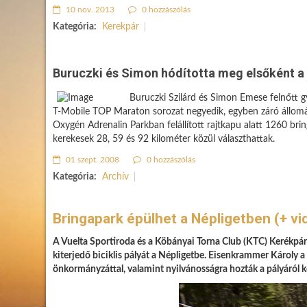
10 nov. 2013
0 hozzászólás
Kategória:
Kerekpár
Buruczki és Simon hódította meg elsőként a
Buruczki Szilárd és Simon Emese felnőtt g
T-Mobile TOP Maraton sorozat negyedik, egyben záró állomás
Oxygén Adrenalin Parkban felállított rajtkapu alatt 1260 brin
kerekesek 28, 59 és 92 kilométer közül választhattak.
01 szept. 2008
0 hozzászólás
Kategória:
Archív
Bringapark épülhet a Népligetben (+ vi
A Vuelta Sportiroda és a Köbányai Torna Club (KTC) Kerékpár
kiterjedő biciklis pályát a Népligetbe. Eisenkrammer Károly a 
önkormányzáttal, valamint nyilvánosságra hozták a pályáról ké