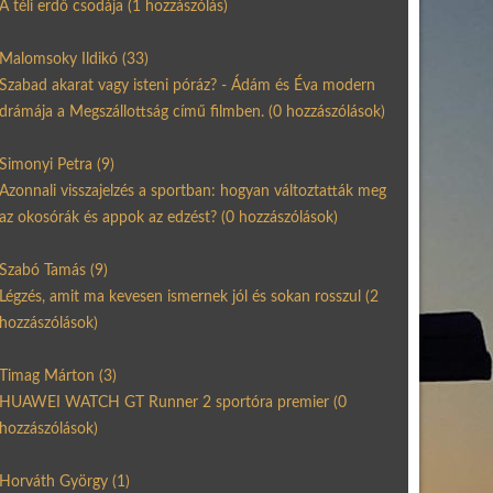
A téli erdő csodája
(1 hozzászólás)
Malomsoky Ildikó
(33)
Szabad akarat vagy isteni póráz? - Ádám és Éva modern
drámája a Megszállottság című filmben.
(0 hozzászólások)
Simonyi Petra
(9)
Azonnali visszajelzés a sportban: hogyan változtatták meg
az okosórák és appok az edzést?
(0 hozzászólások)
Szabó Tamás
(9)
Légzés, amit ma kevesen ismernek jól és sokan rosszul
(2
hozzászólások)
Timag Márton
(3)
HUAWEI WATCH GT Runner 2 sportóra premier
(0
hozzászólások)
Horváth György
(1)