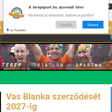
A terepsport.hu azonnali hírei
ENG
Reviews
Archívum
Rólunk
Ha kéred az értesítést, kattints a gombra!
Késöbb
Kérem
Ó
EDZÉS
ÉLETMÓD
VILÁG
B
by PushAlert
Vas Blanka szerződését
2027-ig