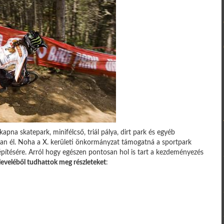
pna skatepark, minifélcső, triál pálya, dirt park és egyéb
ban él. Noha a X. kerületi önkormányzat támogatná a sportpark
lépítésére. Arról hogy egészen pontosan hol is tart a kezdeményezés
leveléből tudhattok meg részleteket
: