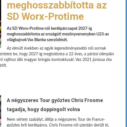
meghosszabbította az
SD Worx-Protime
Az SD Worx-Protime női kerékpárcsapat 2027-ig
meghosszabbította az országúti mezőnyversenyben U23-as
világbajnok Vas Blanka szerződését.
Az elmúlt években az egyik legeredményesebb női sornak
lentette be, hogy 2027-ig megtoldotta a 22 éves, a párizsi olimpián
 rajthoz álló magyar bringás kontraktusát. Vas 2021 júniusa óta
ólt.
A négyszeres Tour győztes Chris Froome
tagadja, hogy doppingolt volna
Nem sértett szabályt, állítja a négyszeres Tour de France-
győztes brit kerékpáros. Chris Froome-ról szerdán derült ki,