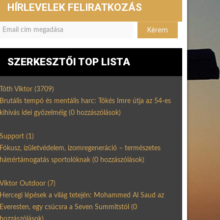
HÍRLEVELEK FELIRATKOZÁS
SZERKESZTŐI TOP LISTA
Tóth Viktor
(3709)
Brutális tempó és mentális harc: Tőkés Imre útja az 54-es
kihívás idei győzelméig
(0 hozzászólások)
Support
(1)
Fókusz, ízületvédelem, izomregeneráció – természetes
háttértámogatás sportolóknak
(0 hozzászólások)
Viktor Outdoor
(7)
Hercegi lépések a világ tetején: Mohammed Al Saud az
Everesten, egy csúcsra a Seven Summitstól
(0
hozzászólások)