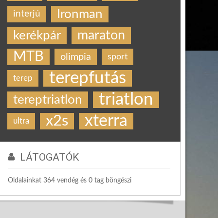
Ironman
interjú
maraton
kerékpár
MTB
olimpia
sport
terepfutás
terep
triatlon
tereptriatlon
xterra
x2s
ultra
LÁTOGATÓK
Oldalainkat 364 vendég és 0 tag böngészi