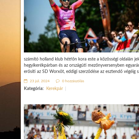
számító holland klub hétfőn kora este a közösségi oldalán je
hegyikerékpárban és az országúti mezőnyversenyben egyaránt
erősíti az SD Worxöt, eddigi szerződése az esztendő végéig sz
23 júl. 2024
0 hozzászólás
Kategória:
Kerekpár