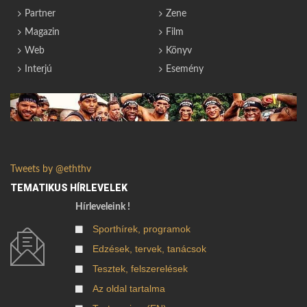
Partner
Zene
Magazin
Film
Web
Könyv
Interjú
Esemény
Tweets by @eththv
TEMATIKUS HÍRLEVELEK
Hírleveleink !
Sporthírek, programok
Edzések, tervek, tanácsok
Tesztek, felszerelések
Az oldal tartalma