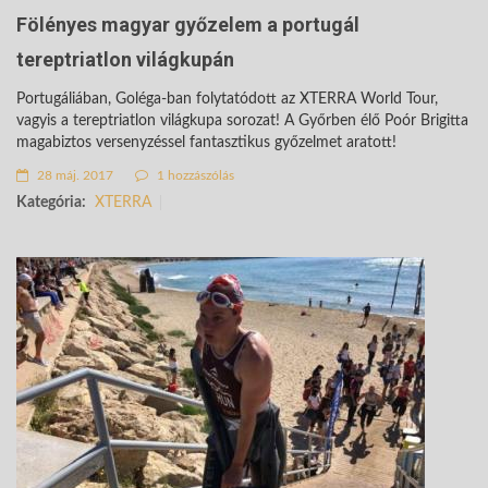
Fölényes magyar győzelem a portugál
tereptriatlon világkupán
Portugáliában, Goléga-ban folytatódott az XTERRA World Tour,
vagyis a tereptriatlon világkupa sorozat! A Győrben élő Poór Brigitta
magabiztos versenyzéssel fantasztikus győzelmet aratott!
28 máj. 2017
1 hozzászólás
Kategória:
XTERRA