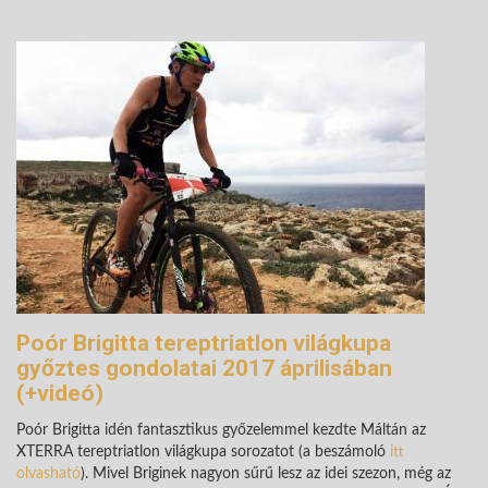
Poór Brigitta tereptriatlon világkupa
győztes gondolatai 2017 áprilisában
(+videó)
Poór Brigitta idén fantasztikus győzelemmel kezdte Máltán az
XTERRA tereptriatlon világkupa sorozatot (a beszámoló
itt
olvasható
). Mivel Briginek nagyon sűrű lesz az idei szezon, még az