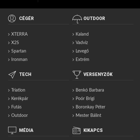
CÉGÉR
OUTDOOR
XTERRA
Kaland
X2S
Vadvíz
Spartan
Levegő
Ironman
Extrém
TECH
VERSENYZŐK
Triatlon
Benkó Barbara
Kerékpár
Poór Brigi
Futás
Boronkay Péter
Outdoor
Mester Bálint
MÉDIA
KIKAPCS