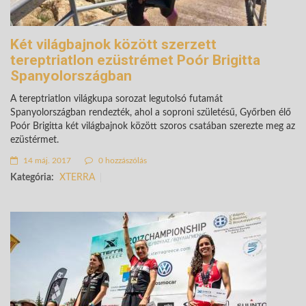
Két világbajnok között szerzett
tereptriatlon ezüstrémet Poór Brigitta
Spanyolországban
A tereptriatlon világkupa sorozat legutolsó futamát
Spanyolországban rendezték, ahol a soproni születésű, Győrben élő
Poór Brigitta két világbajnok között szoros csatában szerezte meg az
ezüstérmet.
14 máj. 2017
0 hozzászólás
Kategória:
XTERRA