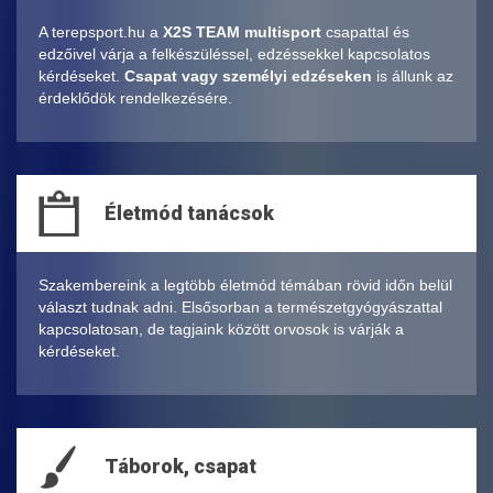
A terepsport.hu a
X2S TEAM multisport
csapattal és
edzőivel várja a felkészüléssel, edzéssekkel kapcsolatos
kérdéseket.
Csapat vagy személyi edzéseken
is állunk az
érdeklődök rendelkezésére.
Életmód tanácsok
Szakembereink a legtöbb életmód témában rövid időn belül
választ tudnak adni. Elsősorban a természetgyógyászattal
kapcsolatosan, de tagjaink között orvosok is várják a
kérdéseket.
Táborok, csapat