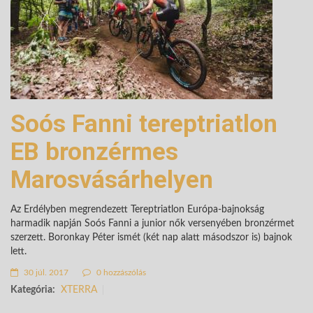
Soós Fanni tereptriatlon
EB bronzérmes
Marosvásárhelyen
Az Erdélyben megrendezett Tereptriatlon Európa-bajnokság
harmadik napján Soós Fanni a junior nők versenyében bronzérmet
szerzett. Boronkay Péter ismét (két nap alatt másodszor is) bajnok
lett.
30 júl. 2017
0 hozzászólás
Kategória:
XTERRA