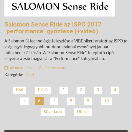
Salomon Sense Ride az ISPO 2017
"performance" győztese (+videó)
A Salomon új technológia fejlesztése a VIBE sikert aratott az ISPO (a
világ egyik legnagyobb outdoor szakmai eseménye) januári
müncheni kiállításán. A "Salomon Sense Ride" terepfutó cipő
elnyerte a zsűri nagydíját a "Performance" kategóriában.
09 márc. 2017
0 hozzászólás
Kategória:
Teszt
Első
Előző
1
2
3
4
5
7
8
9
10
6
Következő
Utolsó