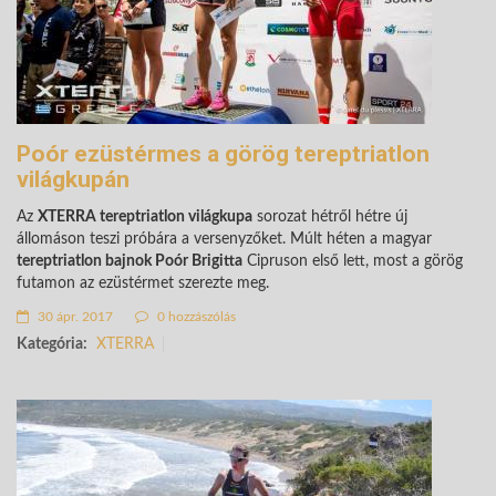
Poór ezüstérmes a görög tereptriatlon
világkupán
Az
XTERRA tereptriatlon világkupa
sorozat hétről hétre új
állomáson teszi próbára a versenyzőket. Múlt héten a magyar
tereptriatlon bajnok Poór Brigitta
Cipruson első lett, most a görög
futamon az ezüstérmet szerezte meg.
30 ápr. 2017
0 hozzászólás
Kategória:
XTERRA