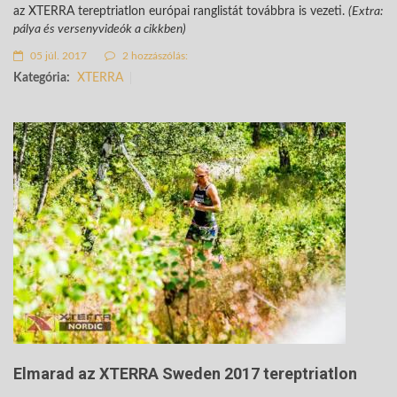
az XTERRA tereptriatlon európai ranglistát továbbra is vezeti.
(Extra:
pálya és versenyvideók a cikkben)
05 júl. 2017
2 hozzászólás:
Kategória:
XTERRA
Elmarad az XTERRA Sweden 2017 tereptriatlon