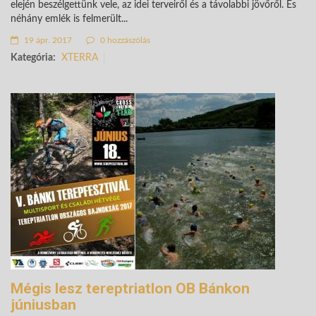
elején beszélgettünk vele, az idei terveiről és a távolabbi jövőről. És
néhány emlék is felmerült...
19 ápr. 2017
0 hozzászólás
Kategória:
XTERRA
Mégis lesz tereptriatlon OB Bánkon
júniusban