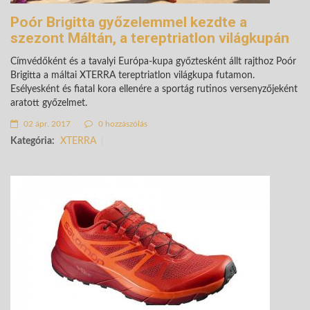
Poór Brigitta győzelemmel kezdte a
szezont Máltán, a tereptriatlon világkupán
Címvédőként és a tavalyi Európa-kupa győztesként állt rajthoz Poór
Brigitta a máltai XTERRA tereptriatlon világkupa futamon.
Esélyesként és fiatal kora ellenére a sportág rutinos versenyzőjeként
aratott győzelmet.
02 ápr. 2017
0 hozzászólás
Kategória:
XTERRA