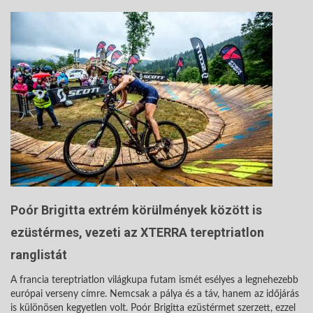
Poór Brigitta extrém körülmények között is
ezüstérmes, vezeti az XTERRA tereptriatlon
ranglistát
A francia tereptriatlon világkupa futam ismét esélyes a legnehezebb
európai verseny címre. Nemcsak a pálya és a táv, hanem az időjárás
is különösen kegyetlen volt. Poór Brigitta ezüstérmet szerzett, ezzel