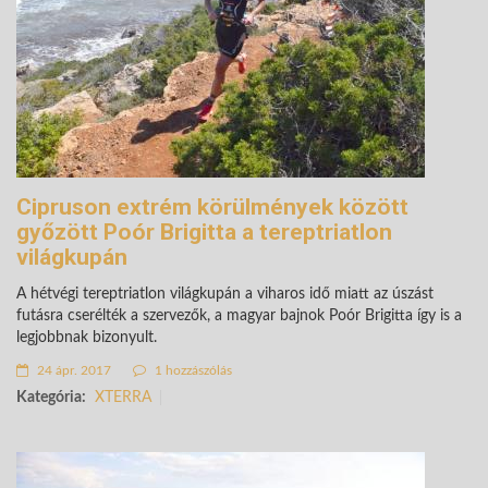
Cipruson extrém körülmények között
győzött Poór Brigitta a tereptriatlon
világkupán
A hétvégi tereptriatlon világkupán a viharos idő miatt az úszást
futásra cserélték a szervezők, a magyar bajnok Poór Brigitta így is a
legjobbnak bizonyult.
24 ápr. 2017
1 hozzászólás
Kategória:
XTERRA