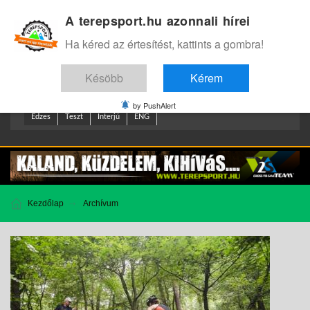
A terepsport.hu azonnali hírei
Bejelentkezés
.
Ha kéred az értesítést, kattints a gombra!
Késöbb
Kérem
by PushAlert
Edzes
Teszt
Interjú
ENG
Kezdőlap
Archívum