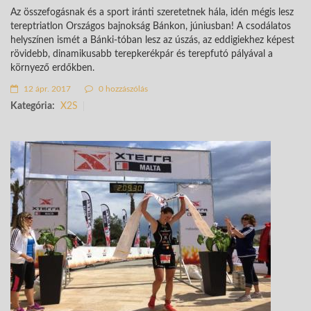
Az összefogásnak és a sport iránti szeretetnek hála, idén mégis lesz
tereptriatlon Országos bajnokság Bánkon, júniusban! A csodálatos
helyszínen ismét a Bánki-tóban lesz az úszás, az eddigiekhez képest
rövidebb, dinamikusabb terepkerékpár és terepfutó pályával a
környező erdőkben.
12 ápr. 2017
0 hozzászólás
Kategória:
X2S