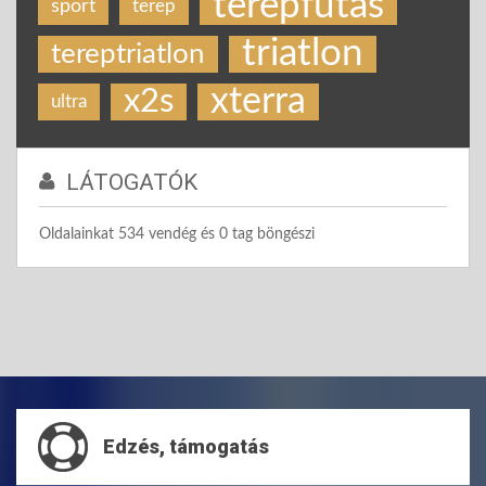
terepfutás
sport
terep
triatlon
tereptriatlon
xterra
x2s
ultra
LÁTOGATÓK
Oldalainkat 534 vendég és 0 tag böngészi
Edzés, támogatás