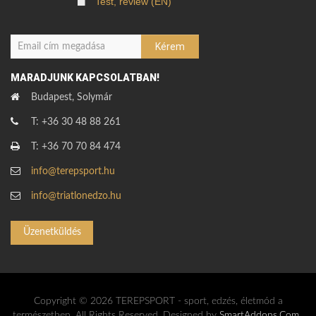
Test, review (EN)
MARADJUNK KAPCSOLATBAN!
Budapest, Solymár
T: +36 30 48 88 261
T: +36 70 70 84 474
info@terepsport.hu
info@triatlonedzo.hu
Üzenetküldés
Copyright © 2026 TEREPSPORT - sport, edzés, életmód a
természetben. All Rights Reserved. Designed by
SmartAddons.Com
,