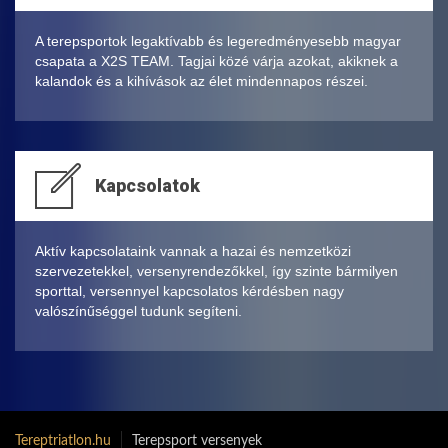
A terepsportok legaktívabb és legeredményesebb magyar
csapata a X2S TEAM. Tagjai közé várja azokat, akiknek a
kalandok és a kihívások az élet mindennapos részei.
Kapcsolatok
Aktív kapcsolataink vannak a hazai és nemzetközi
szervezetekkel, versenyrendezőkkel, így szinte bármilyen
sporttal, versennyel kapcsolatos kérdésben nagy
valószínűséggel tudunk segíteni.
Tereptriatlon.hu
Terepsport versenyek