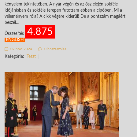
kényelem tekintetében. A nyár végén és az ősz elején sokféle
időjárásban és sokféle terepen futottam ebben a cipőben. Mi a
véleményem róla? A cikk végére kiderül! De a pontszám magáért
beszél...
4.875
Összesítés
ENGLISH
07 nov. 2024
0 hozzászólás
Kategória:
Teszt