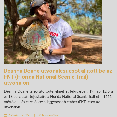
Deanna Doane útvonalcsúcsot állított be az
FNT (Florida National Scenic Trail)
útvonalon
Deanna Doane terepfutó történelmet írt februárban, 19 nap, 12 óra
és 13 perc alatt teljesítette a Florida National Scenic Trail-et – 1111
mérföld –, és ezzel ő lett a leggyorsabb ember (FKT) ezen az
útvonalon.
17 márc. 2025
0 hozzászólás