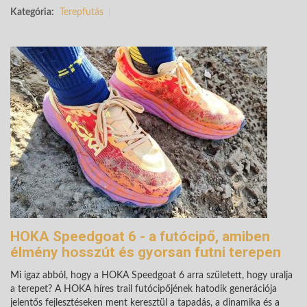
Kategória:
Terepfutás
HOKA Speedgoat 6 - a futócipő, amiben
élmény hosszút és gyorsan futni terepen
Mi igaz abból, hogy a HOKA Speedgoat 6 arra született, hogy uralja
a terepet? A HOKA híres trail futócipőjének hatodik generációja
jelentős fejlesztéseken ment keresztül a tapadás, a dinamika és a