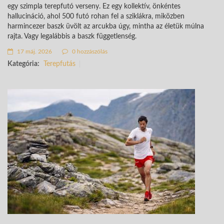
egy szimpla terepfutó verseny. Ez egy kollektív, önkéntes
hallucináció, ahol 500 futó rohan fel a sziklákra, miközben
harmincezer baszk üvölt az arcukba úgy, mintha az életük múlna
rajta. Vagy legalábbis a baszk függetlenség.
17 máj. 2026
0 hozzászólás
Kategória:
Terepfutás