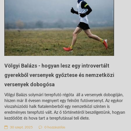
Völgyi Balázs - hogyan lesz egy introvertált
gyerekből versenyek győztese és nemzetközi
versenyek dobogósa
Völgyi Balázs solymári terepfutó régóta áll a versenyek dobogóján,
hiszen már 8 évesen megnyert egy felnőtt futóversenyt. Az egykor
visszahúzódó halk fiatalemberből egy nemzetközi szinten is
eredményes terepfutó vált. Az ő történetéről beszélgettünk, hogyan
kezdődött és hova tart a terepfutással teli élete.
30 szept. 2025
0 hozzászólás