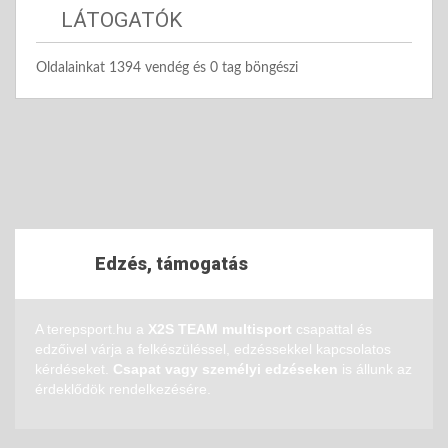
LÁTOGATÓK
Oldalainkat 1394 vendég és 0 tag böngészi
Edzés, támogatás
A terepsport.hu a
X2S TEAM multisport
csapattal és
edzőivel várja a felkészüléssel, edzéssekkel kapcsolatos
kérdéseket.
Csapat vagy személyi edzéseken
is állunk az
érdeklődök rendelkezésére.