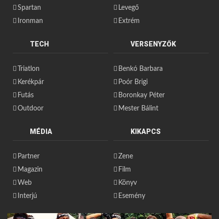
Spartan
Levegő
Ironman
Extrém
TECH
VERSENYZŐK
Triatlon
Benkó Barbara
Kerékpár
Poór Brigi
Futás
Boronkay Péter
Outdoor
Mester Bálint
MÉDIA
KIKAPCS
Partner
Zene
Magazin
Film
Web
Könyv
Interjú
Esemény