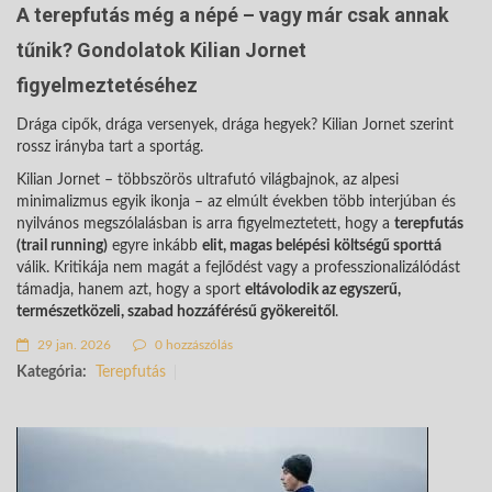
A terepfutás még a népé – vagy már csak annak
tűnik? Gondolatok Kilian Jornet
figyelmeztetéséhez
Drága cipők, drága versenyek, drága hegyek? Kilian Jornet szerint
rossz irányba tart a sportág.
Kilian Jornet – többszörös ultrafutó világbajnok, az alpesi
minimalizmus egyik ikonja – az elmúlt években több interjúban és
nyilvános megszólalásban is arra figyelmeztetett, hogy a
terepfutás
(trail running)
egyre inkább
elit, magas belépési költségű sporttá
válik. Kritikája nem magát a fejlődést vagy a professzionalizálódást
támadja, hanem azt, hogy a sport
eltávolodik az egyszerű,
természetközeli, szabad hozzáférésű gyökereitől
.
29 jan. 2026
0 hozzászólás
Kategória:
Terepfutás