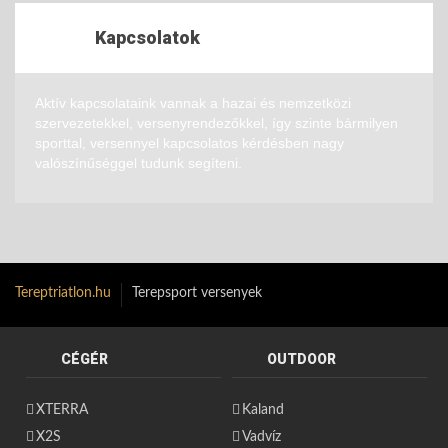
Kapcsolatok
Aktív kapcsolataink vannak a hazai és nemzetközi
szervezetekkel, versenyrendezőkkel, így szinte bármilyen
sporttal, versennyel kapcsolatos kérdésben nagy
valószínűséggel tudunk segíteni.
Tereptriatlon.hu
Terepsport versenyek
CÉGÉR
OUTDOOR
XTERRA
Kaland
X2S
Vadvíz