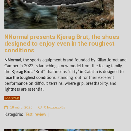
NNormal presents Kjerag Brut, the shoes
designed to enjoy even in the roughest
conditions
NNormal
, the sports equipment brand founded by Kilian Jornet and
Camper in 2022, is launching a new model from the Kjerag family,
the
Kjerag Brut
. “Brut”, that means “dirty” in Catalan is designed to
face the toughest conditions
, standing out for their excellent
performance on difficult terrains, where grip, breathability, and
lightness are essential.
MAGYAR
18 márc. 2025
0 hozzászólás
Kategória:
Test, review