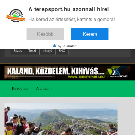
A terepsport.hu azonnali hírei
Bejelentkezés
.
Ha kéred az értesítést, kattints a gombra!
Késöbb
Kérem
by PushAlert
Edzes
Teszt
Interjú
ENG
Kezdőlap
Archívum