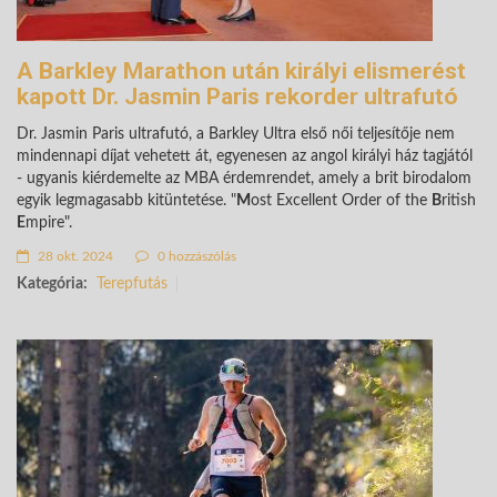
A Barkley Marathon után királyi elismerést
kapott Dr. Jasmin Paris rekorder ultrafutó
Dr. Jasmin Paris ultrafutó, a Barkley Ultra első női teljesítője nem
mindennapi díjat vehetett át, egyenesen az angol királyi ház tagjától
- ugyanis kiérdemelte az MBA érdemrendet, amely a brit birodalom
egyik legmagasabb kitüntetése. "
M
ost Excellent Order of the
B
ritish
E
mpire".
28 okt. 2024
0 hozzászólás
Kategória:
Terepfutás