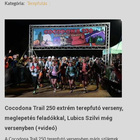
Kategória:
Terepfutás
Cocodona Trail 250 extrém terepfutó verseny,
meglepetés feladókkal, Lubics Szilvi még
versenyben (+videó)
A Cocodona Trail 250 terepfutó versenyben máris születtek