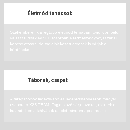
Életmód tanácsok
Szakembereink a legtöbb életmód témában rövid időn belül
választ tudnak adni. Elsősorban a természetgyógyászattal
kapcsolatosan, de tagjaink között orvosok is várják a
kérdéseket.
Táborok, csapat
A terepsportok legaktívabb és legeredményesebb magyar
csapata a X2S TEAM. Tagjai közé várja azokat, akiknek a
kalandok és a kihívások az élet mindennapos részei.