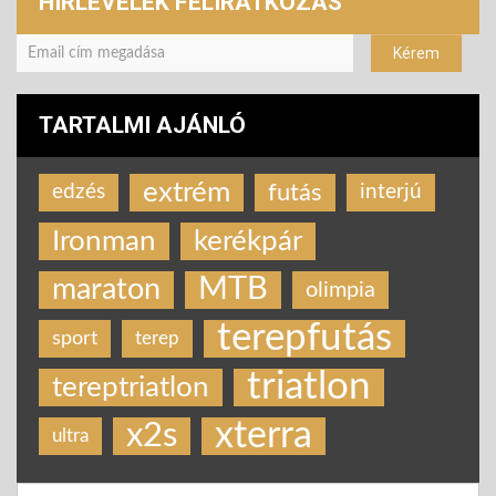
HÍRLEVELEK FELIRATKOZÁS
TARTALMI AJÁNLÓ
extrém
futás
edzés
interjú
Ironman
kerékpár
MTB
maraton
olimpia
terepfutás
sport
terep
triatlon
tereptriatlon
xterra
x2s
ultra