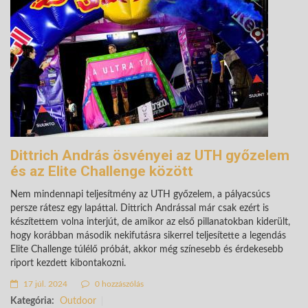
Dittrich András ösvényei az UTH győzelem
és az Elite Challenge között
Nem mindennapi teljesítmény az UTH győzelem, a pályacsúcs
persze rátesz egy lapáttal. Dittrich Andrással már csak ezért is
készítettem volna interjút, de amikor az első pillanatokban kiderült,
hogy korábban második nekifutásra sikerrel teljesítette a legendás
Elite Challenge túlélő próbát, akkor még színesebb és érdekesebb
riport kezdett kibontakozni.
17 júl. 2024
0 hozzászólás
Kategória:
Outdoor