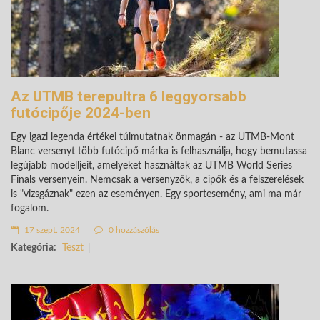
Az UTMB terepultra 6 leggyorsabb
futócipője 2024-ben
Egy igazi legenda értékei túlmutatnak önmagán - az UTMB-Mont
Blanc versenyt több futócipő márka is felhasználja, hogy bemutassa
legújabb modelljeit, amelyeket használtak az UTMB World Series
Finals versenyein. Nemcsak a versenyzők, a cipők és a felszerelések
is "vizsgáznak" ezen az eseményen. Egy sportesemény, ami ma már
fogalom.
17 szept. 2024
0 hozzászólás
Kategória:
Teszt