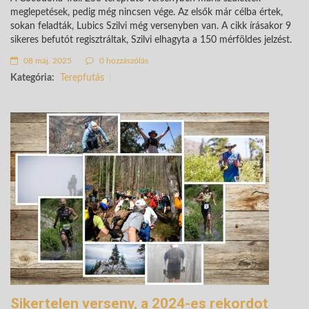
meglepetések, pedig még nincsen vége. Az elsők már célba értek,
sokan feladták, Lubics Szilvi még versenyben van. A cikk írásakor 9
sikeres befutót regisztráltak, Szilvi elhagyta a 150 mérföldes jelzést.
08 máj. 2025
0 hozzászólás
Kategória:
Terepfutás
Sikertelen verseny, a 2024-es rekordot