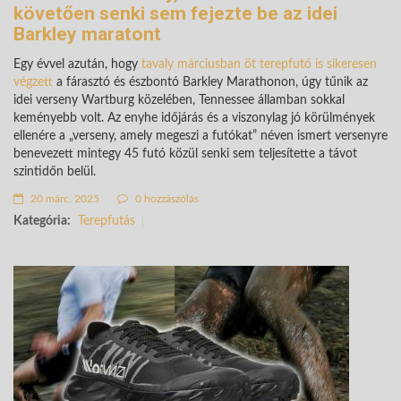
követően senki sem fejezte be az idei
Barkley maratont
Egy évvel azután, hogy
tavaly márciusban öt terepfutó is sikeresen
végzett
a fárasztó és észbontó Barkley Marathonon, úgy tűnik az
idei verseny Wartburg közelében, Tennessee államban sokkal
keményebb volt. Az enyhe időjárás és a viszonylag jó körülmények
ellenére a „verseny, amely megeszi a futókat” néven ismert versenyre
benevezett mintegy 45 futó közül senki sem teljesítette a távot
szintidőn belül.
20 márc. 2025
0 hozzászólás
Kategória:
Terepfutás