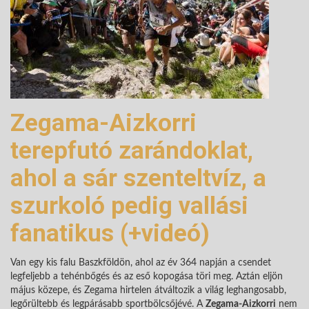
Zegama-Aizkorri
terepfutó zarándoklat,
ahol a sár szenteltvíz, a
szurkoló pedig vallási
fanatikus (+videó)
Van egy kis falu Baszkföldön, ahol az év 364 napján a csendet
legfeljebb a tehénbőgés és az eső kopogása töri meg. Aztán eljön
május közepe, és Zegama hirtelen átváltozik a világ leghangosabb,
legőrültebb és legpárásabb sportbölcsőjévé. A
Zegama-Aizkorri
nem