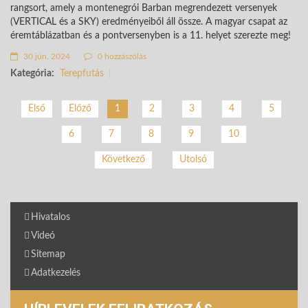
rangsort, amely a montenegrói Barban megrendezett versenyek
(VERTICAL és a SKY) eredményeiből áll össze. A magyar csapat az
éremtáblázatban és a pontversenyben is a 11. helyet szerezte meg!
30 jún. 2024
0 hozzászólás
Kategória:
Terepfutás
2
3
4
5
Első
Előző
1
6
7
8
9
10
Következő
Utolsó
Hivatalos
Videó
Sitemap
Adatkezelés