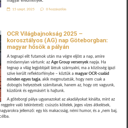
magyar eredmények.
15 szept. 2025
0 hozzászólás
OCR Világbajnokság 2025 –
korosztályos (AG) nap Göteborgban:
magyar hősök a pályán
A tegnapi elit futamok után ma végre eljött a nap, amire
mindannyian vártunk: az
Age Group versenyek
napja. Ha
tegnap a világ legjobbjait láttuk szárnyalni, ma a közösség igazi
szíve került reflektorfénybe – köztük a
magyar OCR-család
minden egyes tagja
, akik megmutatták, hogy nem csak a
dobogós helyezések számítanak, hanem az, hogy ott vagyunk,
küzdünk és egymásért is hajtunk.
A göteborgi pálya ugyanazokat az akadályokat kínálta, mint az
ggelre való tekintettel): csúszós kötelek, jeges vizes átkelések,
agyarokra jellemző: egy kis makacsság, némi humor, és a „nem baj,
célba.