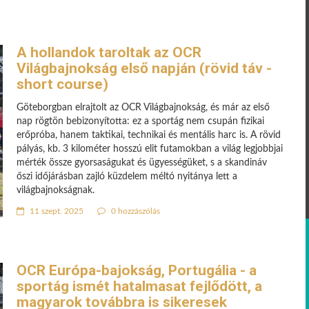
A hollandok taroltak az OCR
Világbajnokság első napján (rövid táv -
short course)
Göteborgban elrajtolt az OCR Világbajnokság, és már az első
nap rögtön bebizonyította: ez a sportág nem csupán fizikai
erőpróba, hanem taktikai, technikai és mentális harc is. A rövid
pályás, kb. 3 kilométer hosszú elit futamokban a világ legjobbjai
mérték össze gyorsaságukat és ügyességüket, s a skandináv
őszi időjárásban zajló küzdelem méltó nyitánya lett a
világbajnokságnak.
11 szept. 2025
0 hozzászólás
OCR Európa-bajokság, Portugália - a
sportág ismét hatalmasat fejlődött, a
magyarok továbbra is sikeresek