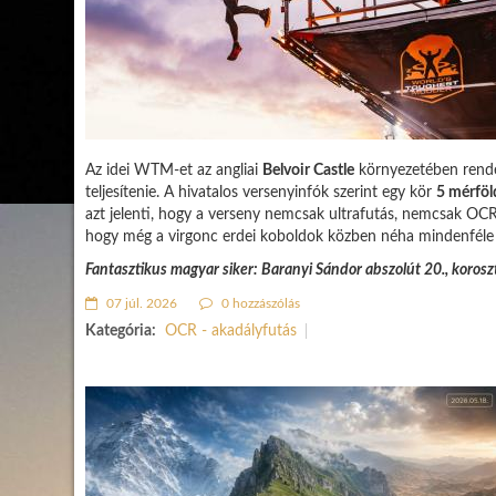
Az idei WTM-et az angliai
Belvoir Castle
környezetében rend
teljesítenie. A hivatalos versenyinfók szerint egy kör
5 mérföl
azt jelenti, hogy a verseny nemcsak ultrafutás, nemcsak OC
hogy még a virgonc erdei koboldok közben néha mindenféle v
Fantasztikus magyar siker: Baranyi Sándor abszolút 20., koroszt
07 júl. 2026
0 hozzászólás
Kategória:
OCR - akadályfutás