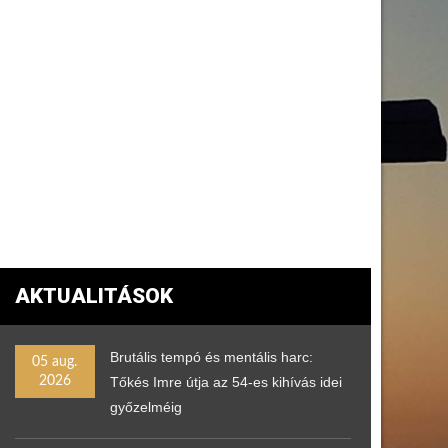
AKTUALITÁSOK
Brutális tempó és mentális harc:
05 aug.
2026
Tőkés Imre útja az 54-es kihívás idei
győzelméig