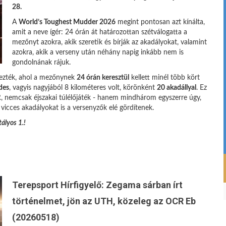
28.
A
World’s Toughest Mudder 2026
megint pontosan azt kínálta,
amit a neve ígér: 24 órán át határozottan szétválogatta a
mezőnyt azokra, akik szeretik és bírják az akadályokat, valamint
azokra, akik a verseny után néhány napig inkább nem is
gondolnának rájuk.
ezték, ahol a mezőnynek
24 órán keresztül
kellett minél több kört
des
, vagyis nagyjából 8 kilométeres volt, körönként
20 akadállyal
. Ez
R, nemcsak éjszakai túlélőjáték - hanem mindhárom egyszerre úgy,
icces akadályokat is a versenyzők elé gördítenek.
ályos 1.!
Terepsport Hírfigyelő: Zegama sárban írt
történelmet, jön az UTH, közeleg az OCR Eb
(20260518)