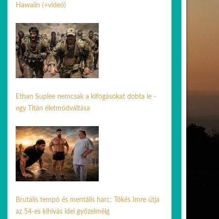
Hawaiin (+videó)
04 máj. 2026
Ethan Suplee nemcsak a kifogásokat dobta le -
egy Titán életmódváltása
05 jún. 2026
Brutális tempó és mentális harc: Tőkés Imre útja
az 54-es kihívás idei győzelméig