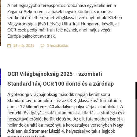
A hét legnagyobb terepsportos robbanása egyértelműen a
Zegama-Aizkorri volt: a baszk hegyek ködben, sárban és
szurkolói őrületben ismét világklasszis versenyt adtak. Közben
Magyarország a jövő hétvégi Ultra-Trail Hungaryra készül, az
OCR-esek pedig már Irun felé néznek, ahol május végén
Európa-bajnokot avatnak.
18 máj. 2026
0 hozzászólás
OCR Világbajnokság 2025 – szombati
Standard táv, OCR 100 döntő és a zárónap
A göteborgi világbajnokság második napján került sor a
Standard táv
futamokra – ez az OCR „klasszikus” formátuma,
ahol a
12 kilométeres, 40 akadályos pálya
várja az indulókat. A
pénteki rövidpályás csaták után most a kitartás, a stratégia és a
hosszútávú erőnlét került előtérbe. Az elit futamokban ismét a
hollandok uralták a mezőnyt, a korosztályos versenyben
Nagy
Adrienn
és
Strommer László
4. helyezései voltak a legjobb