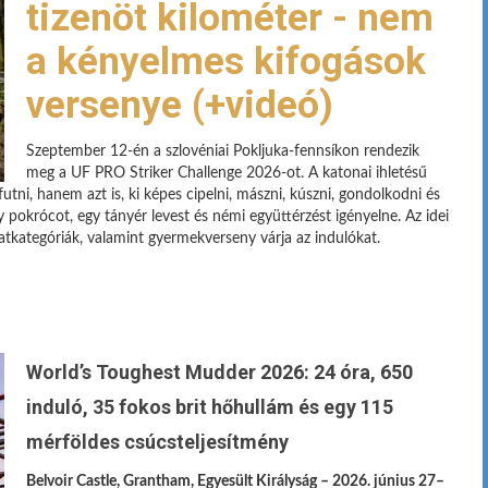
tizenöt kilométer - nem
a kényelmes kifogások
versenye (+videó)
Szeptember 12-én a szlovéniai Pokljuka-fennsíkon rendezik
meg a UF PRO Striker Challenge 2026-ot. A katonai ihletésű
utni, hanem azt is, ki képes cipelni, mászni, kúszni, gondolkodni és
pokrócot, egy tányér levest és némi együttérzést igényelne. Az idei
atkategóriák, valamint gyermekverseny várja az indulókat.
World’s Toughest Mudder 2026: 24 óra, 650
induló, 35 fokos brit hőhullám és egy 115
mérföldes csúcsteljesítmény
Belvoir Castle, Grantham, Egyesült Királyság – 2026. június 27–