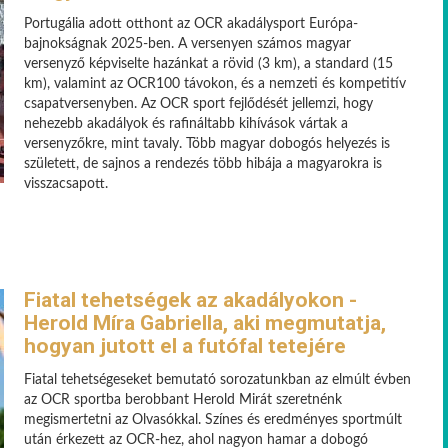
Portugália adott otthont az OCR akadálysport Európa-
bajnokságnak 2025-ben. A versenyen számos magyar
versenyző képviselte hazánkat a rövid (3 km), a standard (15
km), valamint az OCR100 távokon, és a nemzeti és kompetitív
csapatversenyben. Az OCR sport fejlődését jellemzi, hogy
nehezebb akadályok és rafináltabb kihívások vártak a
versenyzőkre, mint tavaly. Több magyar dobogós helyezés is
született, de sajnos a rendezés több hibája a magyarokra is
visszacsapott.
Fiatal tehetségek az akadályokon -
Herold Míra Gabriella, aki megmutatja,
hogyan jutott el a futófal tetejére
Fiatal tehetségeseket bemutató sorozatunkban az elmúlt évben
az OCR sportba berobbant Herold Mirát szeretnénk
megismertetni az Olvasókkal. Színes és eredményes sportmúlt
után érkezett az OCR-hez, ahol nagyon hamar a dobogó