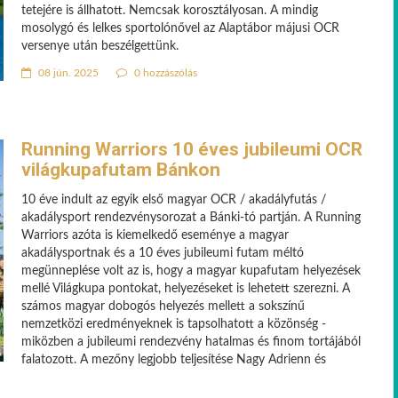
tetejére is állhatott. Nemcsak korosztályosan. A mindig
mosolygó és lelkes sportolónővel az Alaptábor májusi OCR
versenye után beszélgettünk.
08 jún. 2025
0 hozzászólás
Running Warriors 10 éves jubileumi OCR
világkupafutam Bánkon
10 éve indult az egyik első magyar OCR / akadályfutás /
akadálysport rendezvénysorozat a Bánki-tó partján. A Running
Warriors azóta is kiemelkedő eseménye a magyar
akadálysportnak és a 10 éves jubileumi futam méltó
megünneplése volt az is, hogy a magyar kupafutam helyezések
mellé Világkupa pontokat, helyezéseket is lehetett szerezni. A
számos magyar dobogós helyezés mellett a sokszínű
nemzetközi eredményeknek is tapsolhatott a közönség -
miközben a jubileumi rendezvény hatalmas és finom tortájából
falatozott. A mezőny legjobb teljesítése Nagy Adrienn és