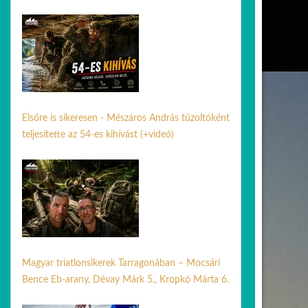
05 aug. 2026
Elsőre is sikeresen - Mészáros András tűzoltóként
teljesítette az 54-es kihívást (+videó)
29 jún. 2026
Magyar triatlonsikerek Tarragonában – Mocsári
Bence Eb-arany, Dévay Márk 5., Kropkó Márta 6.
17 jún. 2026