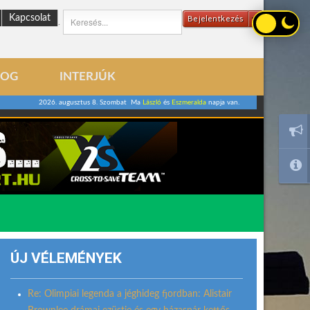
Kapcsolat
Bejelentkezés
.
LOG
INTERJÚK
2026. augusztus 8. Szombat Ma
László
és
Eszmeralda
napja van.
ÚJ VÉLEMÉNYEK
Re: Olimpiai legenda a jéghideg fjordban: Alistair