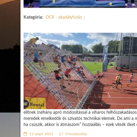
Kategória:
OCR - akadályfutás
elitnek (néhány apró módosítással a viharos felhőszakadásos re
meredek emelkedők és szívatós technikai elemek. De ami a m
ha csúszik, akkor is átmászom” hozzáállás – ezek vitték őket 
12 szept. 2025
0 hozzászólás