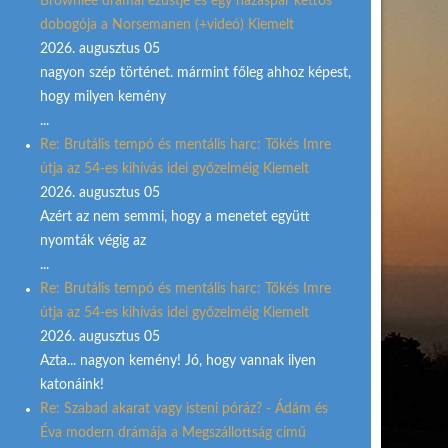
Brownlee drámai ezüstje és egy házaspár kettős
dobogója a Norsemanen (+videó) Kiemelt
2026. augusztus 05
nagyon szép történet. mármint főleg ahhoz képest,
hogy milyen kemény
...
Re: Brutális tempó és mentális harc: Tőkés Imre
útja az 54-es kihívás idei győzelméig Kiemelt
2026. augusztus 05
Azért az nem semmi, hogy a menetet együtt
nyomták végig az
...
Re: Brutális tempó és mentális harc: Tőkés Imre
útja az 54-es kihívás idei győzelméig Kiemelt
2026. augusztus 05
Azta... nagyon kemény! Jó, hogy vannak ilyen
katonáink!
Re: Szabad akarat vagy isteni póráz? - Ádám és
Éva modern drámája a Megszállottság című