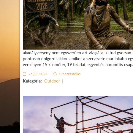
akadályverseny nem egyszerűen azt vizsgálja, ki tud gyorsan f
pontosan dolgozni akkor, amikor a szervezete már inkább egy 
versenyen 15 kilométer, 19 feladat, egyéni és háromfős csap
25 júl. 2026
0 hozzászólás
Kategória:
Outdoor