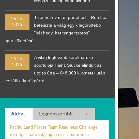
Megszállottság című filmben.
Tizenhét év után partot ért – Rob Lea
26 júl.
2026
befejezte a világ egyik legőrültebb
"hét hegy, hét tengerszoros"
sportküldetését
A világ legtovább kerékpározó
25 júl.
2026
sportolója Heinz Stücke elindult az
utolsó útra – 648 000 kilométer után
leszállt a kerékpárról
Aktív...
Legnépszerűbb
+
Pacific Land Forces Team Readiness Challenge:
dzsungel, hátizsák, tájoló és csapatmunka