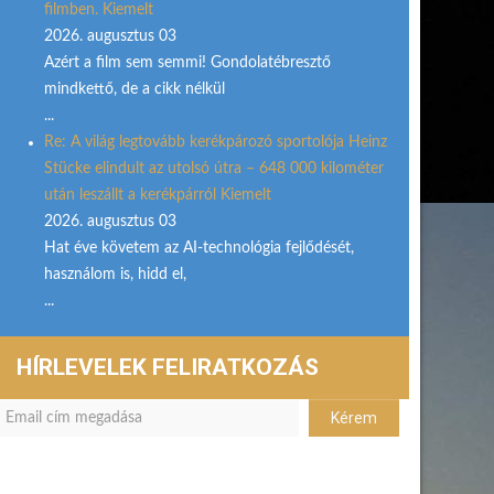
filmben. Kiemelt
2026. augusztus 03
Azért a film sem semmi! Gondolatébresztő
mindkettő, de a cikk nélkül
...
Re: A világ legtovább kerékpározó sportolója Heinz
Stücke elindult az utolsó útra – 648 000 kilométer
után leszállt a kerékpárról Kiemelt
2026. augusztus 03
Hat éve követem az AI-technológia fejlődését,
használom is, hidd el,
...
HÍRLEVELEK FELIRATKOZÁS