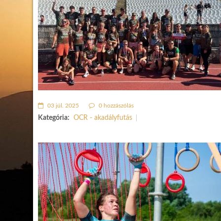
03 júl. 2025
0 hozzászólás
Kategória:
OCR - akadályfutás