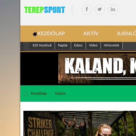
KEZDŐLAP
AKTÍV
AJÁNL
X2S fesztivál
Naptár
Edzes
Videó
Hírlevelek
Kezdőlap
Edzés