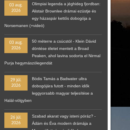
Olimpiai legenda a jéghideg fjordban:
03 aug.
2026
Alistair Brownlee drámai ezüstje és
egy házaspár kettős dobogója a
Norsemanen (+videó)
50 méterre a csúcstól - Klein Dávid
03 aug.
2026
döntése életet mentett a Broad
Peaken, ahol lavina sodorta el Nirmal
Purja hegymászólegendát
Bódis Tamás a Badwater ultra
29 júl.
2026
dobogójára futott - minden idők
leggyorsabb magyar teljesítése a
Halál-völgyben
Szabad akarat vagy isteni póráz? -
26 júl.
2026
Ádám és Éva modern drámája a