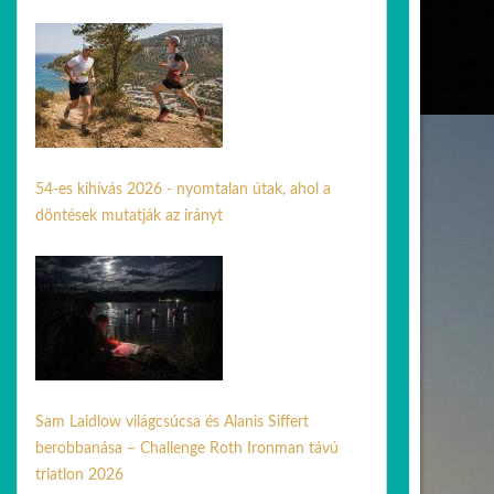
14 jún. 2026
54-es kihívás 2026 - nyomtalan útak, ahol a
döntések mutatják az irányt
31 máj. 2026
Sam Laidlow világcsúcsa és Alanis Siffert
berobbanása – Challenge Roth Ironman távú
triatlon 2026