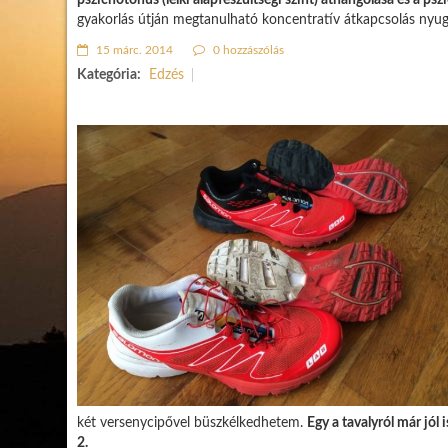
pszichotónus (lelki alapfeszültségi szint) áthangolása és a psz
gyakorlás útján megtanulható koncentratív átkapcsolás nyug
15 márc. 2014
0 hozzászólás
Kategória:
Edzés
két versenycipővel büszkélkedhetem.
Egy a tavalyról már jól
2.