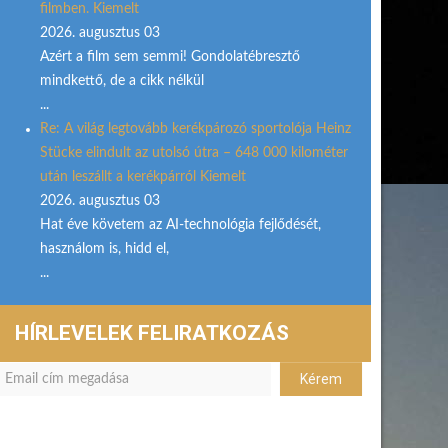
filmben. Kiemelt
2026. augusztus 03
Azért a film sem semmi! Gondolatébresztő
mindkettő, de a cikk nélkül
...
Re: A világ legtovább kerékpározó sportolója Heinz
Stücke elindult az utolsó útra – 648 000 kilométer
után leszállt a kerékpárról Kiemelt
2026. augusztus 03
Hat éve követem az AI-technológia fejlődését,
használom is, hidd el,
...
HÍRLEVELEK FELIRATKOZÁS