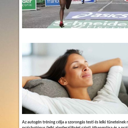
Az autogén tréning célja a szorongás testi és lelki tüneteinek