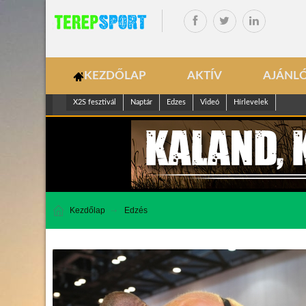
KEZDŐLAP
AKTÍV
AJÁNL
X2S fesztivál
Naptár
Edzes
Videó
Hírlevelek
Kezdőlap
Edzés