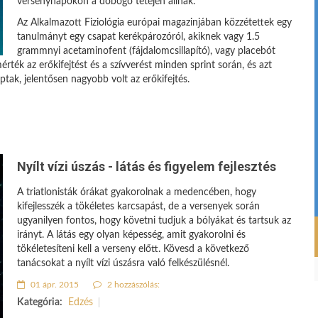
versenynapokon a dobogó tetején állnak.
Az Alkalmazott Fiziológia európai magazinjában közzétettek egy
tanulmányt egy csapat kerékpározóról, akiknek vagy 1.5
grammnyi acetaminofent (fájdalomcsillapító), vagy placebót
érték az erőkifejtést és a szívverést minden sprint során, és azt
ptak, jelentősen nagyobb volt az erőkifejtés.
Nyílt vízi úszás - látás és figyelem fejlesztés
A triatlonisták órákat gyakorolnak a medencében, hogy
kifejlesszék a tökéletes karcsapást, de a versenyek során
ugyanilyen fontos, hogy követni tudjuk a bólyákat és tartsuk az
irányt. A látás egy olyan képesség, amit gyakorolni és
tökéletesíteni kell a verseny előtt. Kövesd a következő
tanácsokat a nyílt vízi úszásra való felkészülésnél.
01 ápr. 2015
2 hozzászólás:
Kategória:
Edzés