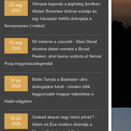
Olimpiai legenda a jéghideg fjordban:
03 aug.
2026
Alistair Brownlee drámai ezüstje és
egy házaspár kettős dobogója a
Norsemanen (+videó)
50 méterre a csúcstól - Klein Dávid
03 aug.
2026
döntése életet mentett a Broad
Peaken, ahol lavina sodorta el Nirmal
Purja hegymászólegendát
Bódis Tamás a Badwater ultra
29 júl.
2026
dobogójára futott - minden idők
leggyorsabb magyar teljesítése a
Halál-völgyben
Szabad akarat vagy isteni póráz? -
26 júl.
2026
Ádám és Éva modern drámája a