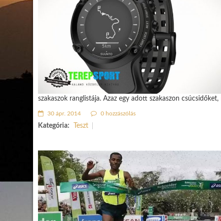
szakaszok ranglistája. Azaz egy adott szakaszon csúcsidőket, 
30 ápr. 2014
0 hozzászólás
Kategória:
Teszt