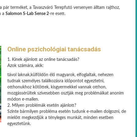
a pár terméket, a Tavaszváró Terepfutó versenyen álltam rajthoz,
m a
Salomon S-Lab Sense 2
-re esett.
Online pszichológiai tanácsadás
1. Kinek ajánlott az online tanácsadás?
Azok számára, akik:
távol laknak,külföldön élő magyarok, elfoglaltak, nehezen
tudnak személyes találkozásra időpontot egyeztetni,
otthonukhoz kötöttek, kisgyermekkel vannak otthon,
mozgássérültek szívesebben osztják meg problémáikat anonim
módon e-mailen.
2. Milyen problémák esetén ajánlott?
Szinte bármilyen probléma esetén tudunk e-mailen dolgozni, de
mielőtt megkezdjük a tényleges munkát, minden esetben
egyeztetünk.