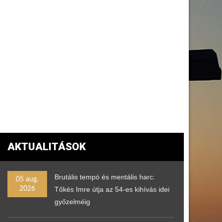
AKTUALITÁSOK
Brutális tempó és mentális harc:
05 aug.
2026
Tőkés Imre útja az 54-es kihívás idei
győzelméig