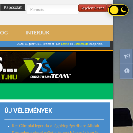
Kapcsolat
Bejelentkezés
.
LOG
INTERJÚK
2026. augusztus 8. Szombat Ma
László
és
Eszmeralda
napja van.
ÚJ VÉLEMÉNYEK
Re: Olimpiai legenda a jéghideg fjordban: Alistair