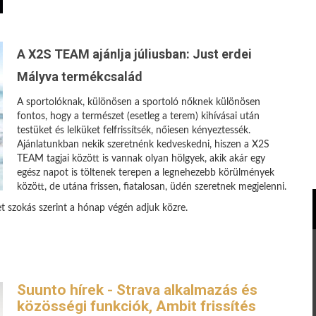
A X2S TEAM ajánlja júliusban: Just erdei
Mályva termékcsalád
A sportolóknak, különösen a sportoló nőknek különösen
fontos, hogy a természet (esetleg a terem) kihívásai után
testüket és lelküket felfrissítsék, nőiesen kényeztessék.
Ajánlatunkban nekik szeretnénk kedveskedni, hiszen a X2S
TEAM tagjai között is vannak olyan hölgyek, akik akár egy
egész napot is töltenek terepen a legnehezebb körülmények
között, de utána frissen, fiatalosan, üdén szeretnek megjelenni.
et szokás szerint a hónap végén adjuk közre.
Suunto hírek - Strava alkalmazás és
közösségi funkciók, Ambit frissítés