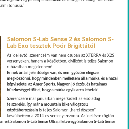
ichovegetatív egyensúly kialakítása.
Az autogén tréning “racionális
almi tónusra.”
Salomon S-Lab Sense 2 és Salomon S-
Lab Exo tesztek Poór Brigittától
Az idei évtől szerencsém van nem csupán az XTERRA és X2S
versenyeken, hanem a közéletben, civilként is teljes Salomon
ruházatban megjelennem!
Ennek óriási jelentősége van, és nem győzöm elégszer
megköszönni, hogy mindenben mellettem áll a márka, és a hazai
képviselete, az Amer Sports. Nagyon jó érzés, és hatalmas
büszkeséggel tölt el, hogy a márka egyik arca lehetek!
Szerencsére már januárban megérkezett az első adag
felszerelés, így már
a mountain bike válogatott
edzőtáborozásain
is teljes Salomon „harci díszben”
készülhettem a 2014-es versenyszezonra. Az idei évre rögtön
 ismert Salomon S-Lab Sense Ultra, illetve egy Salomon S-Lab Sense