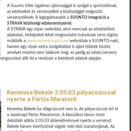
A Suunto több izgalmas újdonsággal is szolgál a sportolóknak,
az edzéseiket és versenyeiket a közösséggel megosztó
versenyzőknek. A legizgalmasabb a
SUUNTO integráció a
STRAVA közösségi edzésrendszerrel.
A STRAVA egy olyan weboldal, ahol nemcsak az edzésidőket,
adatokat, térképeket lehet megmutatni másoknak (erre régóta
működik a
www.movescount.com
weboldala a SUUNTO-nak),
hanem egy olyan extra szolgáltatást is ajánl többek között,
amelyet máshol nem találunk meg: ez pedig az edzés/verseny
rangsorokat állít fel a rendszer a beérkező adatok alapján.
Kenenisa Bekele 2:05:03 pályacsúccsal
nyerte a Párizs Maratont
Kenenisa Bekele ha világcsúcsot nem is, de pályacsúcsot ért el
a vasárnapi Párizs Maratonon. A klasszikus távon most
debütáló atléta 2:05:03 időeredménnyel nyerte a versenyt.
Bekele három iramfutóval vágott neki első maratonjának. Az