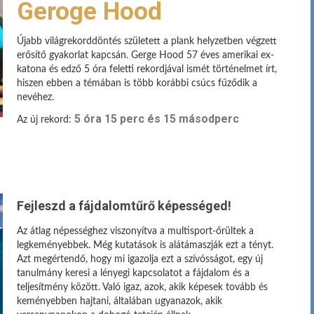
Geroge Hood
Újabb világrekorddöntés született a plank helyzetben végzett
erősítő gyakorlat kapcsán. Gerge Hood 57 éves amerikai ex-
katona és edző 5 óra feletti rekordjával ismét történelmet írt,
hiszen ebben a témában is több korábbi csúcs fűződik a
nevéhez.
5 óra 15 perc és 15 másodperc
Az új rekord:
Fejleszd a fájdalomtűrő képességed!
Az átlag népességhez viszonyítva a multisport-őrültek a
legkeményebbek. Még kutatások is alátámaszják ezt a tényt.
Azt megértendő, hogy mi igazolja ezt a szívósságot, egy új
tanulmány keresi a lényegi kapcsolatot a fájdalom és a
teljesítmény között. Való igaz, azok, akik képesek tovább és
keményebben hajtani, általában ugyanazok, akik