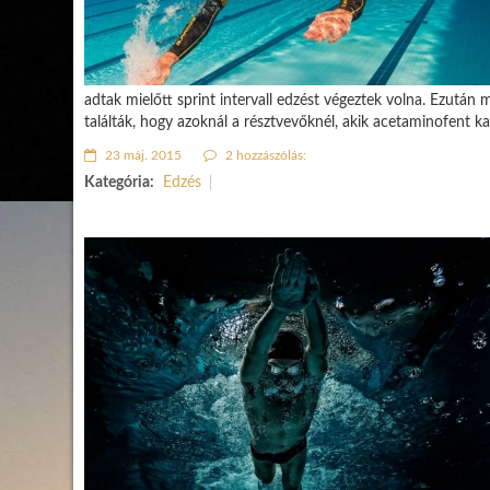
adtak mielőtt sprint intervall edzést végeztek volna. Ezután m
találták, hogy azoknál a résztvevőknél, akik acetaminofent ka
23 máj. 2015
2 hozzászólás:
Kategória:
Edzés