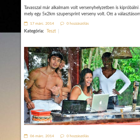
Tavasszal már alkalmam volt versenyhelyzetben is kipróbálni 
mely egy 5x2km szupersprint verseny volt. Ott a választáso
17 márc. 2014
0 hozzászólás
Kategória:
Teszt
06 márc. 2014
0 hozzászólás