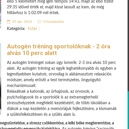
első 5 kilométert még igen tempós 14:43, majd az első tizest
29:35 idővel érték el, majd kissé lassult az iram, de még
féltávhoz is 1:02:09-nél értek.
07 ápr. 2014
0 hozzászólás
Kategória:
Futás
Autogén tréning sportolóknak - 2 óra
alvás 10 perc alatt
Az autogén tréninget sokan úgy ismerik: 2-3 óra alvás 10 perc
alatt. Az autogén tréning az egyik leghatékonyabb és egyben a
legmélyebben kutatott, orvosilag is alátámasztott relaxációs
módszer, amely erősíti a test természetes, öngyógyító
mechanizmusait.
Relaxálnak a katonák, az űrhajósok, az orvosok, a
pszichológusok és a sportolók is az extramegterhelő
stresszhelyzetek megfelelő kezeléséért, de több iskolában a
diákok a nap kezdetén a memóriájuk fejlesztésére, a kismamák
a szülésfelkészítésen és a szülés alatt is.
 megszüntetése, a stressz csökkentése, a lelki béke megteremtése, a