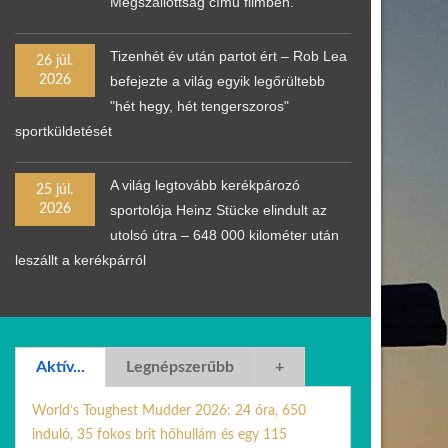
Megszállottság című filmben.
Tizenhét év után partot ért – Rob Lea
26 júl.
2026
befejezte a világ egyik legőrültebb
"hét hegy, hét tengerszoros"
sportküldetését
A világ legtovább kerékpározó
25 júl.
2026
sportolója Heinz Stücke elindult az
utolsó útra – 648 000 kilométer után
leszállt a kerékpárról
Aktív...
Legnépszerűbb
+
World’s Toughest Mudder 2026: 24 óra, 650
induló, 35 fokos brit hőhullám és egy 115