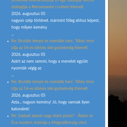
Brownlee drámai ezüstje és egy házaspár kettős
dobogója a Norsemanen (+videó) Kiemelt
2026. augusztus 05
nagyon szép történet. mármint főleg ahhoz képest,
hogy milyen kemény
...
Re: Brutális tempó és mentális harc: Tőkés Imre
útja az 54-es kihívás idei győzelméig Kiemelt
2026. augusztus 05
Azért az nem semmi, hogy a menetet együtt
nyomták végig az
...
Re: Brutális tempó és mentális harc: Tőkés Imre
útja az 54-es kihívás idei győzelméig Kiemelt
2026. augusztus 05
Azta... nagyon kemény! Jó, hogy vannak ilyen
katonáink!
Re: Szabad akarat vagy isteni póráz? - Ádám és
Éva modern drámája a Megszállottság című