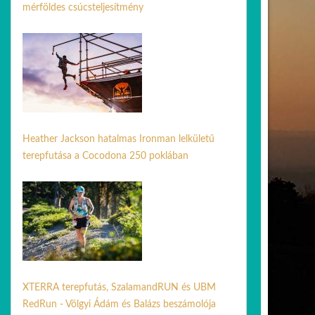
mérföldes csúcsteljesítmény
07 júl. 2026
Heather Jackson hatalmas Ironman lelkületű
terepfutása a Cocodona 250 poklában
08 máj. 2026
XTERRA terepfutás, SzalamandRUN és UBM
RedRun - Völgyi Ádám és Balázs beszámolója