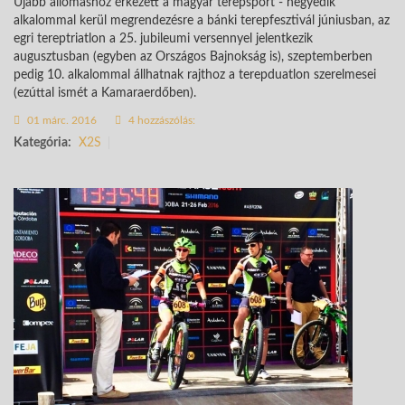
Újabb állomáshoz érkezett a magyar terepsport - negyedik
alkalommal kerül megrendezésre a bánki terepfesztivál júniusban, az
egri tereptriatlon a 25. jubileumi versennyel jelentkezik
augusztusban (egyben az Országos Bajnokság is), szeptemberben
pedig 10. alkalommal állhatnak rajthoz a terepduatlon szerelmesei
(ezúttal ismét a Kamaraerdőben).
01 márc. 2016
4 hozzászólás:
Kategória:
X2S