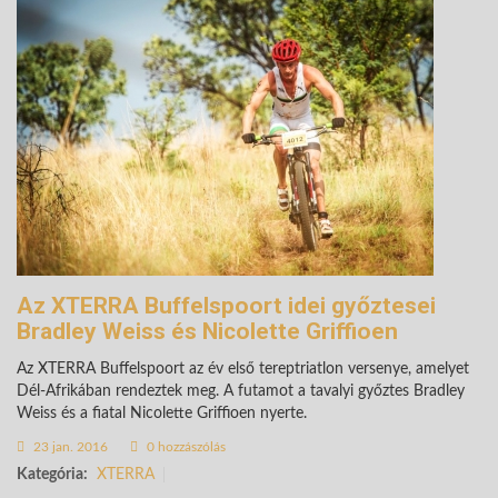
Az XTERRA Buffelspoort idei győztesei
Bradley Weiss és Nicolette Griffioen
Az XTERRA Buffelspoort az év első tereptriatlon versenye, amelyet
Dél-Afrikában rendeztek meg. A futamot a tavalyi győztes Bradley
Weiss és a fiatal Nicolette Griffioen nyerte.
23 jan. 2016
0 hozzászólás
Kategória:
XTERRA