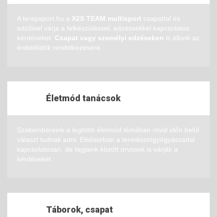
A terepsport.hu a
X2S TEAM multisport
csapattal és
edzőivel várja a felkészüléssel, edzéssekkel kapcsolatos
kérdéseket.
Csapat vagy személyi edzéseken
is állunk az
érdeklődök rendelkezésére.
Életmód tanácsok
Szakembereink a legtöbb életmód témában rövid időn belül
választ tudnak adni. Elsősorban a természetgyógyászattal
kapcsolatosan, de tagjaink között orvosok is várják a
kérdéseket.
Táborok, csapat