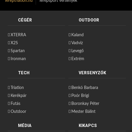
Tereptriatlon.hu
Terepsport versenyek
CÉGÉR
OUTDOOR
XTERRA
Kaland
X2S
Vadvíz
Spartan
Levegő
Ironman
Extrém
TECH
VERSENYZŐK
Triatlon
Benkó Barbara
Kerékpár
Poór Brigi
Futás
Boronkay Péter
Outdoor
Mester Bálint
MÉDIA
KIKAPCS