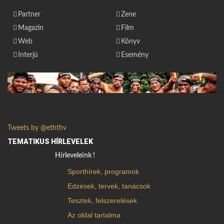
Partner
Zene
Magazin
Film
Web
Könyv
Interjú
Esemény
Tweets by @eththv
TEMATIKUS HÍRLEVELEK
Hírleveleink !
Sporthírek, programok
Edzések, tervek, tanácsok
Tesztek, felszerelések
Az oldal tartalma