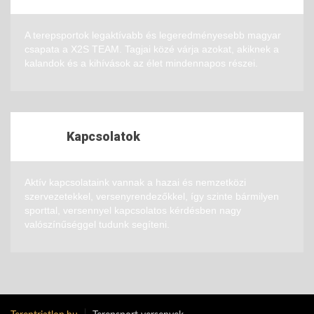
A terepsportok legaktívabb és legeredményesebb magyar
csapata a X2S TEAM. Tagjai közé várja azokat, akiknek a
kalandok és a kihívások az élet mindennapos részei.
Kapcsolatok
Aktív kapcsolataink vannak a hazai és nemzetközi
szervezetekkel, versenyrendezőkkel, így szinte bármilyen
sporttal, versennyel kapcsolatos kérdésben nagy
valószínűséggel tudunk segíteni.