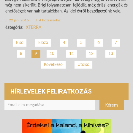
még nem sikerült. Brigi folyamatosan fejlődik, még óriási energiák és
lehetőségek vannak tartalékban. Az idei évről beszélgettünk vele.
22 jan. 2016
4 hozzászólás:
Kategória:
XTERRA
Első
Előző
4
5
6
7
8
10
11
12
13
9
Következő
Utolsó
HÍRLEVELEK FELIRATKOZÁS