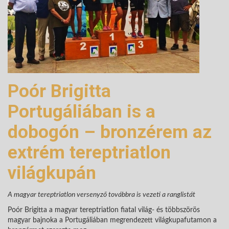
Poór Brigitta
Portugáliában is a
dobogón – bronzérem az
extrém tereptriatlon
világkupán
A magyar tereptriatlon versenyző továbbra is vezeti a ranglistát
Poór Brigitta a magyar tereptriatlon fiatal világ- és többszörös
magyar bajnoka a Portugáliában megrendezett világkupafutamon a