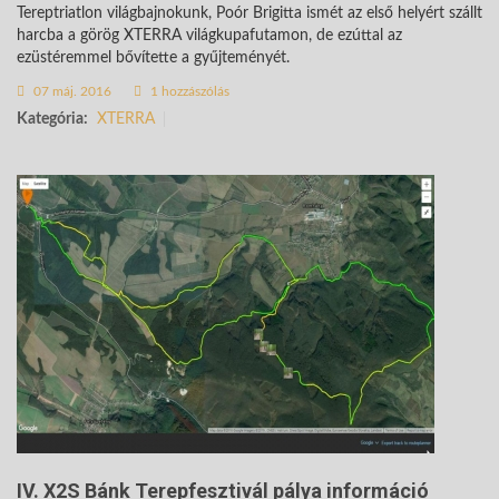
Tereptriatlon világbajnokunk, Poór Brigitta ismét az első helyért szállt
harcba a görög XTERRA világkupafutamon, de ezúttal az
ezüstéremmel bővítette a gyűjteményét.
07 máj. 2016
1 hozzászólás
Kategória:
XTERRA
IV. X2S Bánk Terepfesztivál pálya információ