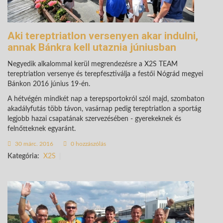
Aki tereptriatlon versenyen akar indulni,
annak Bánkra kell utaznia júniusban
Negyedik alkalommal kerül megrendezésre a X2S TEAM
tereptriatlon versenye és terepfesztiválja a festői Nógrád megyei
Bánkon 2016 június 19-én.
A hétvégén mindkét nap a terepsportokról szól majd, szombaton
akadályfutás több távon, vasárnap pedig tereptriatlon a sportág
legjobb hazai csapatának szervezésében - gyerekeknek és
felnőtteknek egyaránt.
30 márc. 2016
0 hozzászólás
Kategória:
X2S