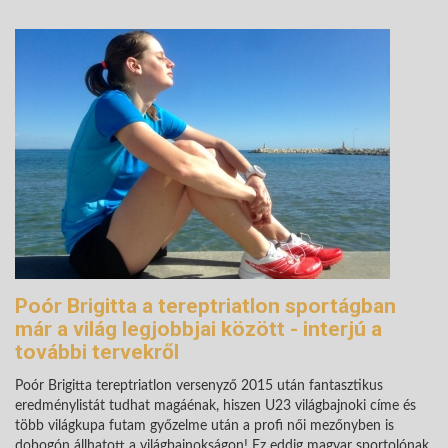
Poór Brigitta a tereptriatlon sportágban
már a világ legjobbjai között - interjú a
további tervekről
Poór Brigitta tereptriatlon versenyző 2015 után fantasztikus
eredménylistát tudhat magáénak, hiszen U23 világbajnoki címe és
több világkupa futam győzelme után a profi női mezőnyben is
dobogón állhatott a világbajnokságon! Ez eddig magyar sportolónak