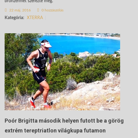
bronzérmet szerezte meg.
22 máj. 2016
0 hozzászólás
Kategória:
XTERRA
Poór Brigitta második helyen futott be a görög
extrém tereptriatlon világkupa futamon