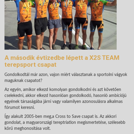
A második évtizedbe lépett a X2S TEAM
terepsport csapat
Gondolkodtál már azon, vajon miért választanak a sportolni vágyok
maguknak csapatot?
Az egyén, amikor elkezd komolyan gondolkodni és azt követően
cselekedni, akkor elkezd hasonlóan gondolkodó, hasonló ambíciójú
egyének társaságába járni vagy valamilyen azonosulásra alkalmas
fórumot keresni.
Így alakult 2005-ben meg,a Cross to Save csapat is. Az akkori
gondolat, a magyarországi tereptriatlon megismertetése, szélesebb
körű meghonosítása volt.