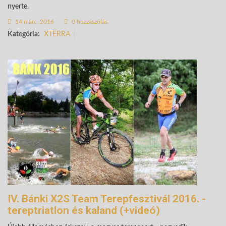
nyerte.
14 márc. 2016
0 hozzászólás
Kategória:
XTERRA
IV. Bánki X2S Team Terepfesztivál 2016. -
tereptriatlon és kaland (+videó)