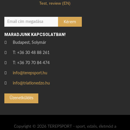
Test, review (EN)
MARADJUNK KAPCSOLATBAN!
Budapest, Solymár
T: +36 30 48 88 261
T: +36 70 70 84 474
info@terepsport.hu
info@triatlonedzo.hu
Üzenetküldés
Copyright © 2026 TEREPSPORT - sport, edzés, életmód a