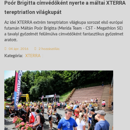
Poór Brigitta címvédőként nyerte a máltai XTERRA
tereptriatlon világkupát
Az idei XTERRA extrém tereptriaton világkupa sorozat első európai
futamán Máltán Poór Brigitta (Merida Team - CST - Megathlon SE)
a tavalyi győzelmét felülmúlva címvédőként fantasztikus győzelmet
aratott.
04 ápr. 2016
2 hozzászólás:
Kategória:
XTERRA