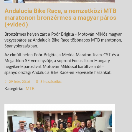
Andalucía Bike Race, a nemzetközi MTB
maratonon bronzérmes a magyar páros
(+videó)
Bronzérmes helyen zárt a Poór Brigitta - Motován Miklós magyar
vegyespáros az Andalucía Bike Race többnapos MTB maratonon,
Spanyolországban.
Az elmúlt héten Poór Brigitta, a Merida Maraton Team-CST és a
Megathlon SE versenyzője, a soproni Focus Team Hungary
hegyikerékpárosával, Motován Miklóssal karöltve a dél-
spanyolországi Andalucía Bike Race-en képviselte hazánkat.
29 febr. 2016
3 hozzászólás:
Kategória:
MTB