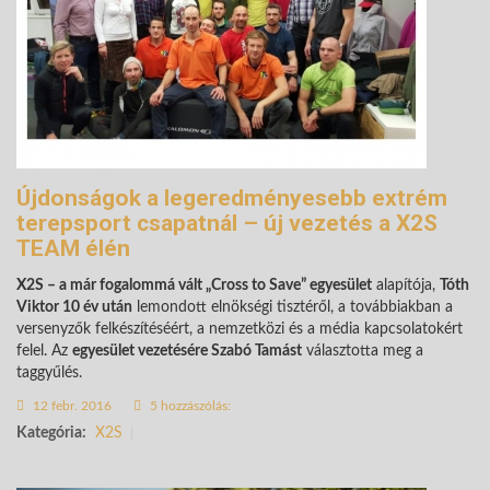
Újdonságok a legeredményesebb extrém
terepsport csapatnál – új vezetés a X2S
TEAM élén
X2S – a már fogalommá vált „Cross to Save” egyesület
alapítója,
Tóth
Viktor 10 év után
lemondott elnökségi tisztéről, a továbbiakban a
versenyzők felkészítéséért, a nemzetközi és a média kapcsolatokért
felel. Az
egyesület vezetésére Szabó Tamást
választotta meg a
taggyűlés.
12 febr. 2016
5 hozzászólás:
Kategória:
X2S