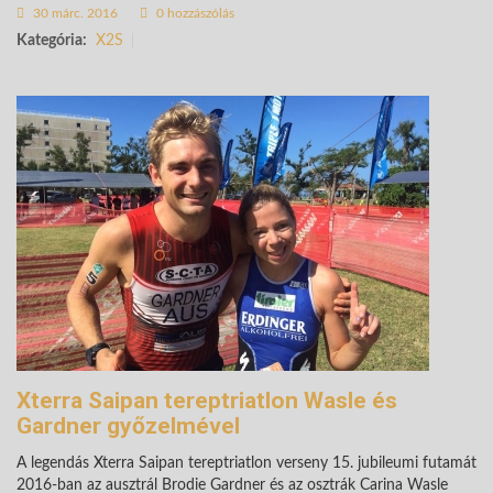
30 márc. 2016
0 hozzászólás
Kategória:
X2S
Xterra Saipan tereptriatlon Wasle és
Gardner győzelmével
A legendás Xterra Saipan tereptriatlon verseny 15. jubileumi futamát
2016-ban az ausztrál Brodie Gardner és az osztrák Carina Wasle