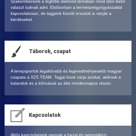
Szakembereink a legtöbb életmód témában rövid időn belül
választ tudnak adni. Elsősorban a természetgyógyászattal
kapcsolatosan, de tagjaink között orvosok is várják a
kérdéseket.
Táborok, csapat
A terepsportok legaktívabb és legeredményesebb magyar
csapata a X2S TEAM. Tagjai közé várja azokat, akiknek a
kalandok és a kihívások az élet mindennapos részei.
Kapcsolatok
Aktív kapcsolataink vannak a hazai és nemzetközi