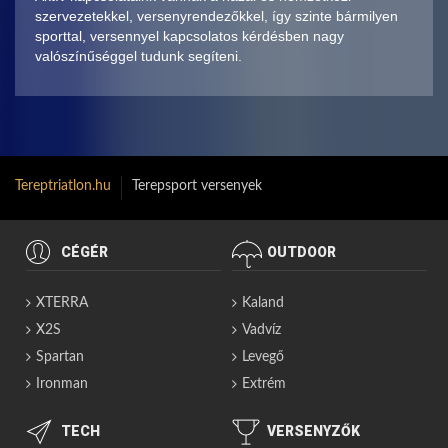
szervezetekkel, versenyrendezőkkel, így szinte bármilyen
sporttal, versennyel kapcsolatos kérdésben nagy
valószínűséggel tudunk segíteni.
Tereptriatlon.hu
Terepsport versenyek
CÉGÉR
OUTDOOR
XTERRA
Kaland
X2S
Vadvíz
Spartan
Levegő
Ironman
Extrém
TECH
VERSENYZŐK