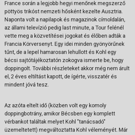
France során a legjobb hegyi menőnek megszerző
pöttyös trikóst nemzeti hősként kezelte Ausztria.
Naponta volt a napilapok és magazinok címoldalán,
az állami televízió pedig last minute, a Tour felénél
vette meg a közvetítései jogokat és élőben adták a
Francia Körversenyt. Egy idei minden gyönyörűnek
tűnt, de a lepel hamarosan lehullott és Kohl egy
bécsi sajtótájékoztatón zokogva ismerte be, hogy
doppingolt. További részleteket akkor még nem árult
el, 2 éves eltiltást kapott, de ígérte, visszatér és
mindent jóvá tesz.
Az azóta eltelt idő (közben volt egy komoly
doppingbotrány, amikor Bécsben egy komplett
vérbankot találtak melyet Kohl "tanácsadó"
üzemeltetett) megváltoztatta Kohl véleményét. Már