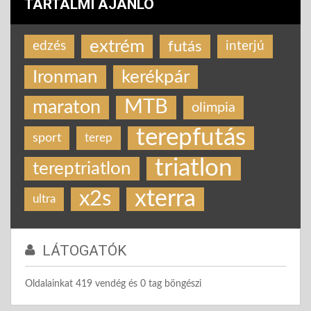
TARTALMI AJÁNLÓ
extrém
futás
edzés
interjú
Ironman
kerékpár
MTB
maraton
olimpia
terepfutás
sport
terep
triatlon
tereptriatlon
xterra
x2s
ultra
LÁTOGATÓK
Oldalainkat 419 vendég és 0 tag böngészi