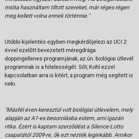
mióta használtam tiltott szereket, már réges régen
meg kellett volna ennek történnie."
Utóbbi kijelentés egyben megkérdőjelezi az UCI 2
évvel ezelőtt bevezetett méregdrága
doppingellenes programjának, az ún. biológiai útlevél
programnak is a hitelességét. Sőt, Kohl ezzel
kapcsolatban arra is kitért, a program még segített is
neki.
"Másfél éven keresztül volt biológiai útlevelem, mely
alapján az A1-es besorolásba estem, ami igazán
ritka. Ezért is kaptam szerződést a Silence-Lotto
csapatától 2009-re, ők ezt nézték leginkább. Amikor