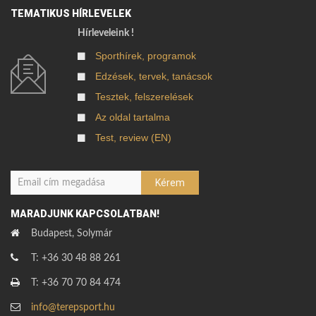
TEMATIKUS HÍRLEVELEK
Hírleveleink !
Sporthírek, programok
Edzések, tervek, tanácsok
Tesztek, felszerelések
Az oldal tartalma
Test, review (EN)
MARADJUNK KAPCSOLATBAN!
Budapest, Solymár
T: +36 30 48 88 261
T: +36 70 70 84 474
info@terepsport.hu