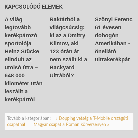
KAPCSOLÓDÓ ELEMEK
A világ
Raktárból a
Szőnyi Ferenc
legtovább
világcsúcsig:
61 évesen
kerékpározó
ki az a Dmitry
dobogón
sportolója
Klimov, aki
Amerikában -
Heinz Stücke
123 órán át
önellátó
elindult az
nem szállt ki a
ultrakerékpár
utolsó útra –
Backyard
648 000
Ultrából?
kilométer után
leszállt a
kerékpárról
Tovább a kategóriában:
« Dopping vétség a T-Mobile országúti
csapatnál
Magyar csapat a Román körversenyen »