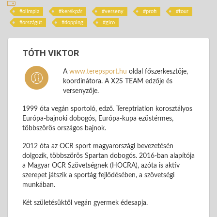
olimpia
kerékpár
verseny
profi
tour
országút
dopping
giro
TÓTH VIKTOR
A
www.terepsport.hu
oldal főszerkesztője,
koordinátora. A X2S TEAM edzője és
versenyzője.
1999 óta vegán sportoló, edző. Tereptriatlon korosztályos
Európa-bajnoki dobogós, Európa-kupa ezüstérmes,
többszörös országos bajnok.
2012 óta az OCR sport magyarországi bevezetésén
dolgozik, többszörös Spartan dobogós. 2016-ban alapítója
a Magyar OCR Szövetségnek (HOCRA), azóta is aktív
szerepet játszik a sportág fejlődésében, a szövetségi
munkában.
Két születésüktől vegán gyermek édesapja.