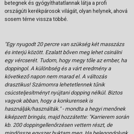
betegnek és gyógyíthatatlannak látja a profi
országúti kerékpárosok világát, olyan helynek, ahová
sosem térne vissza többé.
"Egy nyugodt 20 percre van szükség két masszázs
és interjú között. Ezalatt bőven meg lehet csinálni
egy vércserét. Tudom, hogy megy tőle az ember, ha
doppingol. A különbség és a várt eredmény a
következő napon nem marad el. A változás
drasztikus! Számomra lehetetlennek tűnik
csúcsteljesítményt nyújtani dopping nélkül. Biztos
vagyok abban, hogy a konkurensek is
használják/használták." - mondta a hegyi menőnek
kiképzett bringás, majd hozzátette: "Karrierem során
kb. 200 doppingellenőrzésen vettem részt, de
mindössze egyszer buktam meg. Ha belegondolunk