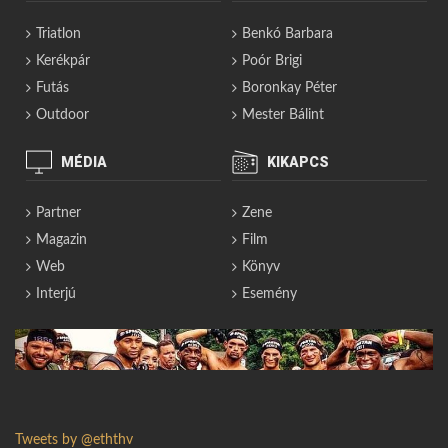
Triatlon
Benkó Barbara
Kerékpár
Poór Brigi
Futás
Boronkay Péter
Outdoor
Mester Bálint
MÉDIA
KIKAPCS
Partner
Zene
Magazin
Film
Web
Könyv
Interjú
Esemény
Tweets by @eththv