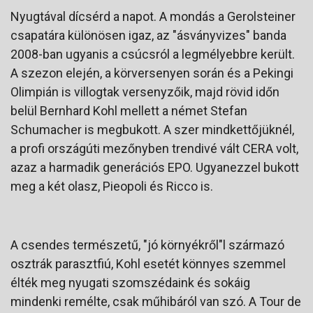
Nyugtával dícsérd a napot. A mondás a Gerolsteiner
csapatára különösen igaz, az "ásványvizes" banda
2008-ban ugyanis a csúcsról a legmélyebbre került.
A szezon elején, a körversenyen során és a Pekingi
Olimpián is villogtak versenyzőik, majd rövid időn
belül Bernhard Kohl mellett a német Stefan
Schumacher is megbukott. A szer mindkettőjüknél,
a profi országúti mezőnyben trendivé vált CERA volt,
azaz a harmadik generációs EPO. Ugyanezzel bukott
meg a két olasz, Pieopoli és Ricco is.
A csendes természetű, "jó környékről"l származó
osztrák parasztfiú, Kohl esetét könnyes szemmel
élték meg nyugati szomszédaink és sokáig
mindenki remélte, csak műhibáról van szó. A Tour de