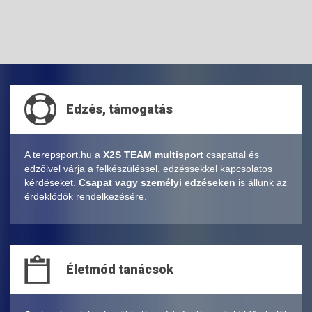
Edzés, támogatás
A terepsport.hu a
X2S TEAM multisport
csapattal és
edzőivel várja a felkészüléssel, edzéssekkel kapcsolatos
kérdéseket.
Csapat vagy személyi edzéseken
is állunk az
érdeklődök rendelkezésére.
Életmód tanácsok