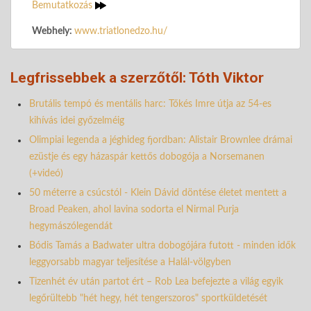
Bemutatkozás
Webhely:
www.triatlonedzo.hu/
Legfrissebbek a szerzőtől: Tóth Viktor
Brutális tempó és mentális harc: Tőkés Imre útja az 54-es
kihívás idei győzelméig
Olimpiai legenda a jéghideg fjordban: Alistair Brownlee drámai
ezüstje és egy házaspár kettős dobogója a Norsemanen
(+videó)
50 méterre a csúcstól - Klein Dávid döntése életet mentett a
Broad Peaken, ahol lavina sodorta el Nirmal Purja
hegymászólegendát
Bódis Tamás a Badwater ultra dobogójára futott - minden idők
leggyorsabb magyar teljesítése a Halál-völgyben
Tizenhét év után partot ért – Rob Lea befejezte a világ egyik
legőrültebb "hét hegy, hét tengerszoros" sportküldetését