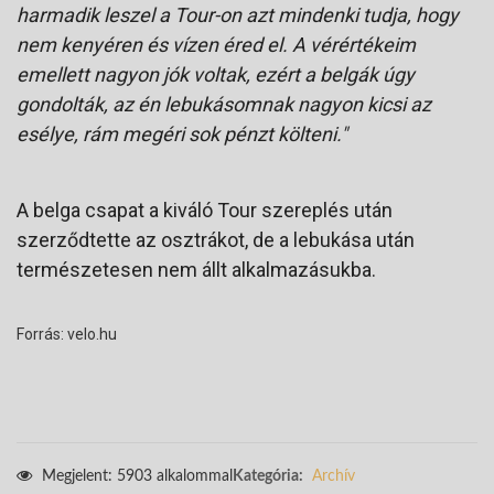
harmadik leszel a Tour-on azt mindenki tudja, hogy
nem kenyéren és vízen éred el. A vérértékeim
emellett nagyon jók voltak, ezért a belgák úgy
gondolták, az én lebukásomnak nagyon kicsi az
esélye, rám megéri sok pénzt költeni."
A belga csapat a kiváló Tour szereplés után
szerződtette az osztrákot, de a lebukása után
természetesen nem állt alkalmazásukba.
Forrás: velo.hu
Megjelent: 5903 alkalommal
Kategória:
Archív