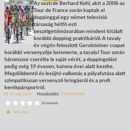
Az osztrák Berhard Kohl, akit a 2008-as
Tour de France során kaptak el
doppinggal egy német televízió
társaság hétfő esti
beszélgetőműsorában mindent kitálalt
korábbi dopping praktikáriól. A tavaly
év végén feloszlott Gerolsteiner csapat
korábbi versenyzője beismerte, a tavalyi Tour során
háromszor cserélte le saját vérét, a doppingolást
pedig még 19 évesen, katona évei alatt kezdte.
Megdöbbentő és lesújtó vallomás a pályafutása alatt
szimpatikusan versenyző bringásról és a profi
kerékpársportról.
27 máj. 2009
Hozzászólás:
0 hozzászólás
(0 szavazat)
Tóth Viktor