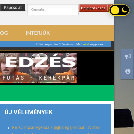
Kapcsolat
Bejelentkezés
.
LOG
INTERJÚK
2026. augusztus 9. Vasárnap Ma
Emőd
napja van.
ÚJ VÉLEMÉNYEK
Re: Olimpiai legenda a jéghideg fjordban: Alistair