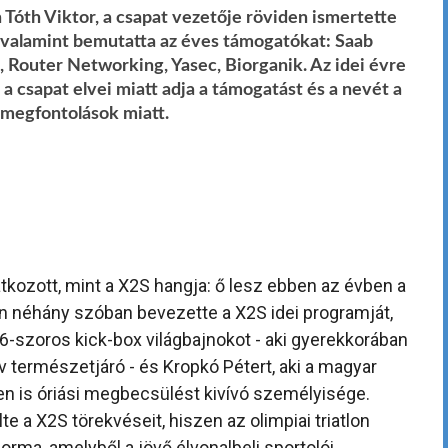
Tóth Viktor, a csapat vezetője röviden ismertette
t, valamint bemutatta az éves támogatókat: Saab
 Router Networking, Yasec, Biorganik. Az idei évre
, a csapat elvei miatt adja a támogatást és a nevét a
megfontolások miatt.
tkozott, mint a X2S hangja: ő lesz ebben az évben a
n néhány szóban bevezette a X2S idei programját,
6-szoros kick-box világbajnokot - aki gyerekkorában
tív természetjáró - és Kropkó Pétert, aki a magyar
en is óriási megbecsülést kivívó személyisége.
 a X2S törekvéseit, hiszen az olimpiai triatlon
orma, amelyből a jövő élvonalbeli sportolói