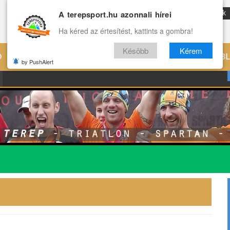
A terepsport.hu azonnali hírei
ENG
Reviews
Archívum
Rólunk
Ha kéred az értesítést, kattints a gombra!
Késöbb
Kérem
Ó
EDZÉS
ÉLETMÓD
VILÁG
B
by PushAlert