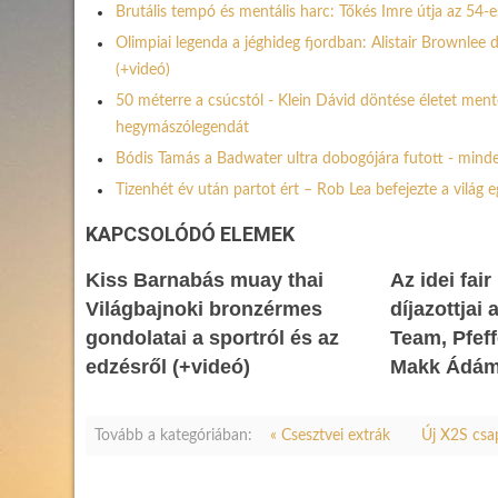
Brutális tempó és mentális harc: Tőkés Imre útja az 54-e
Olimpiai legenda a jéghideg fjordban: Alistair Brownle
(+videó)
50 méterre a csúcstól - Klein Dávid döntése életet ment
hegymászólegendát
Bódis Tamás a Badwater ultra dobogójára futott - minde
Tizenhét év után partot ért – Rob Lea befejezte a világ 
KAPCSOLÓDÓ ELEMEK
Kiss Barnabás muay thai
Az idei fair
Világbajnoki bronzérmes
díjazottjai
gondolatai a sportról és az
Team, Pfef
edzésről (+videó)
Makk Ádá
Tovább a kategóriában:
« Csesztvei extrák
Új X2S csa