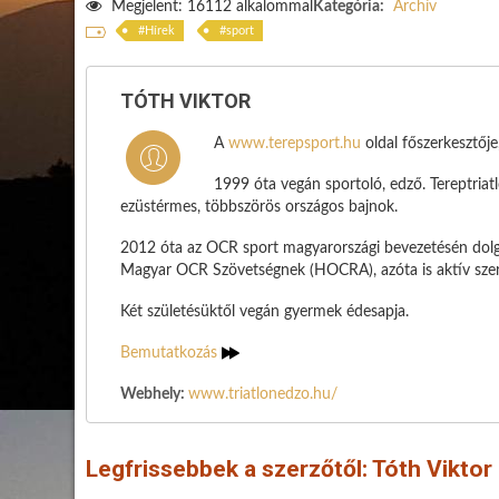
Megjelent: 16112 alkalommal
Kategória:
Archív
Hírek
sport
TÓTH VIKTOR
A
www.terepsport.hu
oldal főszerkesztőj
1999 óta vegán sportoló, edző. Tereptria
ezüstérmes, többszörös országos bajnok.
2012 óta az OCR sport magyarországi bevezetésén dolg
Magyar OCR Szövetségnek (HOCRA), azóta is aktív szere
Két születésüktől vegán gyermek édesapja.
Bemutatkozás
Webhely:
www.triatlonedzo.hu/
Legfrissebbek a szerzőtől: Tóth Viktor