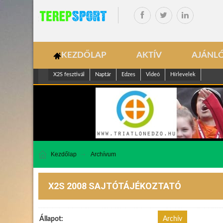
KEZDŐLAP
AKTÍV
AJÁNL
X2S fesztivál
Naptár
Edzes
Videó
Hírlevelek
Kezdőlap
Archívum
X2S 2008 SAJTÓTÁJÉKOZTATÓ
Állapot:
Archív