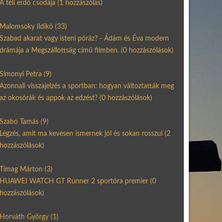
A téli erdő csodája
(1 hozzászólás)
Malomsoky Ildikó
(33)
Szabad akarat vagy isteni póráz? - Ádám és Éva modern
drámája a Megszállottság című filmben.
(0 hozzászólások)
Simonyi Petra
(9)
Azonnali visszajelzés a sportban: hogyan változtatták meg
az okosórák és appok az edzést?
(0 hozzászólások)
Szabó Tamás
(9)
Légzés, amit ma kevesen ismernek jól és sokan rosszul
(2
hozzászólások)
Timag Márton
(3)
HUAWEI WATCH GT Runner 2 sportóra premier
(0
hozzászólások)
Horváth György
(1)