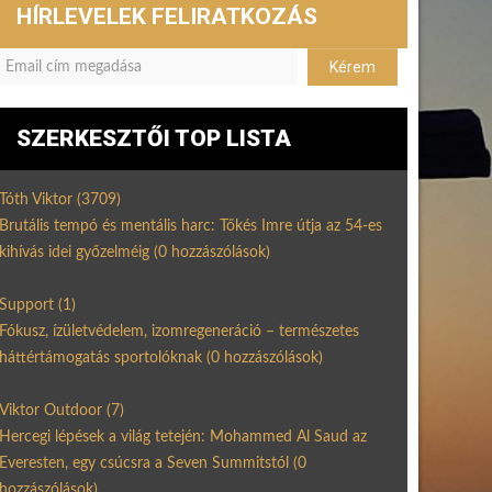
HÍRLEVELEK FELIRATKOZÁS
SZERKESZTŐI TOP LISTA
Tóth Viktor
(3709)
Brutális tempó és mentális harc: Tőkés Imre útja az 54-es
kihívás idei győzelméig
(0 hozzászólások)
Support
(1)
Fókusz, ízületvédelem, izomregeneráció – természetes
háttértámogatás sportolóknak
(0 hozzászólások)
Viktor Outdoor
(7)
Hercegi lépések a világ tetején: Mohammed Al Saud az
Everesten, egy csúcsra a Seven Summitstól
(0
hozzászólások)