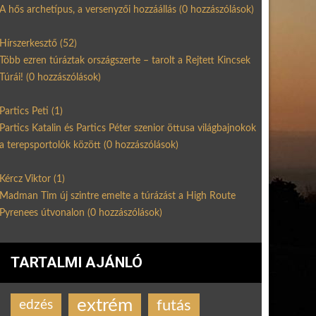
A hős archetípus, a versenyzői hozzáállás
(0 hozzászólások)
Hírszerkesztő
(52)
Több ezren túráztak országszerte – tarolt a Rejtett Kincsek
Túrái!
(0 hozzászólások)
Partics Peti
(1)
Partics Katalin és Partics Péter szenior öttusa világbajnokok
a terepsportolók között
(0 hozzászólások)
Kércz Viktor
(1)
Madman Tim új szintre emelte a túrázást a High Route
Pyrenees útvonalon
(0 hozzászólások)
TARTALMI AJÁNLÓ
extrém
futás
edzés