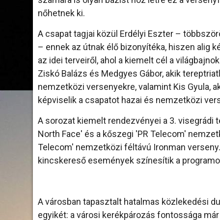
nőhetnek ki.
A csapat tagjai közül Erdélyi Eszter – többszö
– ennek az útnak élő bizonyítéka, hiszen alig ké
az idei terveiről, ahol a kiemelt cél a világba
Ziskó Balázs és Medgyes Gábor, akik tereptriatl
nemzetközi versenyekre, valamint Kis Gyula, ak
képviselik a csapatot hazai és nemzetközi ve
A sorozat kiemelt rendezvényei a 3. visegrádi
North Face' és a kőszegi 'PR Telecom' nemzetkö
Telecom' nemzetközi féltávú Ironman verseny
kincskereső események színesítik a programo
A városban tapasztalt hatalmas közlekedési dug
egyikét: a városi kerékpározás fontossága má