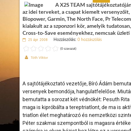
A X2S TEAM sajtótájékoztatóján 
az idei terveket, a csapat kiemelt versenyzői
Biopower, Garmin, The North Face, Pr Telecom,
kialakult az a szponzori kör, amelyik tudatosan
Cross-to-Save eseményekhez, nemcsak üzleti 
25 ápr. 2008
Hozzászólás:
0 hozzászólás
(0 szavazat)
Tóth Viktor
A sajtótájékoztató vezetője, Bíró Ádám bemuta
versenyek bemondója, hangulatfelelőse. Miutá
bemutatta a sorozat két védnökét: Pesuth Rita 
maga is kipróbálta a tereptriatlont, de ma is ak
triatlon élet meghatározó és nemzetközi szint
Péter szakmai szempontból is magasra értékelte
számára is olyan bázist hoz létre ez a versenyf