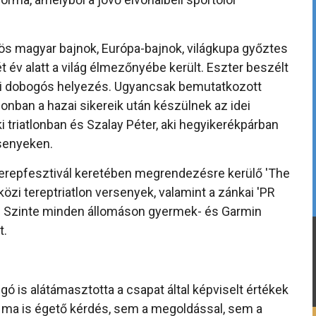
rös magyar bajnok, Európa-bajnok, világkupa győztes
t év alatt a világ élmezőnyébe került. Eszter beszélt
jnoki dobogós helyezés. Ugyancsak bemutatkozott
onban a hazai sikereik után készülnek az idei
i triatlonban és Szalay Péter, aki hegyikerékpárban
rsenyeken.
 terepfesztivál keretében megrendezésre kerülő 'The
zi tereptriatlon versenyek, valamint a zánkai 'PR
. Szinte minden állomáson gyermek- és Garmin
t.
ó is alátámasztotta a csapat által képviselt értékek
r ma is égető kérdés, sem a megoldással, sem a