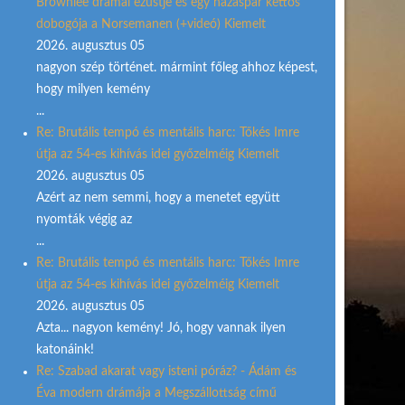
Brownlee drámai ezüstje és egy házaspár kettős
dobogója a Norsemanen (+videó) Kiemelt
2026. augusztus 05
nagyon szép történet. mármint főleg ahhoz képest,
hogy milyen kemény
...
Re: Brutális tempó és mentális harc: Tőkés Imre
útja az 54-es kihívás idei győzelméig Kiemelt
2026. augusztus 05
Azért az nem semmi, hogy a menetet együtt
nyomták végig az
...
Re: Brutális tempó és mentális harc: Tőkés Imre
útja az 54-es kihívás idei győzelméig Kiemelt
2026. augusztus 05
Azta... nagyon kemény! Jó, hogy vannak ilyen
katonáink!
Re: Szabad akarat vagy isteni póráz? - Ádám és
Éva modern drámája a Megszállottság című