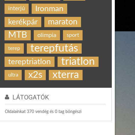
Ironman
interjú
maraton
kerékpár
MTB
olimpia
sport
terepfutás
terep
triatlon
tereptriatlon
xterra
x2s
ultra
LÁTOGATÓK
Oldalainkat 370 vendég és 0 tag böngészi