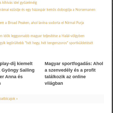
s kihívás idei győzelméig
e drámai ezüstje és egy házaspár kettős dobogója a Norsemanen
ett a Broad Peaken, ahol lavina sodorta el Nirmal Purja
n idők leggyorsabb magyar teljesítése a Halál-völgyben
egyik legőrültebb "hét hegy, hét tengerszoros" sportküldetését
 play-díj kiemelt
Magyar sportfogadás: Ahol
 a Gyöngy Sailing
a szenvedély és a profit
fer Anna és
találkozik az online
m
világban
patbicajok »