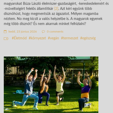
magyarokat Búza László élelmiszer-gazdaságért, -kereskedelemért és
-műveltségért felelős államtitkár
[2]
. Azt kéri együnk több
disznóhúst, hogy megmentsük az ágazatot. Mélyen magamba
néztem. No meg kicsit a valós helyzetbe is. A magyarok egyenek
még több disznót? És nem akarnak minket felhizlalni?
kedd, 23 június 2026
0 comments
Életmód
környezet
vegán
termeszet
egészség