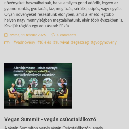
növényeket használhatnak, ha valamilyen gond adódik, legyen az
gyomorrontás, gyulladás, láz, megfázás, sérülés, csípés, vagy egyéb.
Olyan növényeket részesítünk előnyben, amit a lehető legtöbb
helyen nagy mennyiségben megtalálhatunk, akár több évszakban is.
Kezdjük rögtön egy adu ásszal: Fűzfa
szerda, 11 február 2026
0 comments
vadnövény
túlélés
survival
egészség
gyogynoveny
Vegan Summit - vegán csúcstalálkozó
A Vegán Summiton vagyis Vegán Csúcstalálkozón, amely