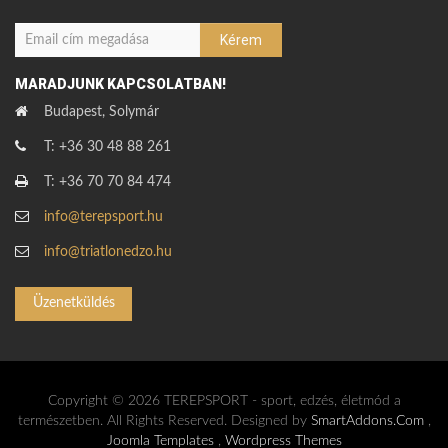
MARADJUNK KAPCSOLATBAN!
Budapest, Solymár
T: +36 30 48 88 261
T: +36 70 70 84 474
info@terepsport.hu
info@triatlonedzo.hu
Üzenetküldés
Copyright © 2026 TEREPSPORT - sport, edzés, életmód a
természetben. All Rights Reserved. Designed by
SmartAddons.Com
,
Joomla Templates
,
Wordpress Themes