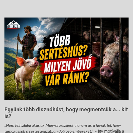
Együnk több disznóhúst, hogy megmentsük a... kit
is?
„Nem felhizlalni akarjuk Magyarországot, hanem arra hívjuk fel, hogy
támogassák a sertéságazatban dolgozó embereket.”
– így motiválja a