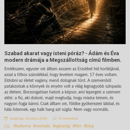
Szabad akarat vagy isteni póráz? - Ádám és Éva
modern drámája a Megszállottság című filmben.
Emlékszem, egyszer ott álltam asszem az Erzsébet híd korlátjánál,
azzal a titkos szándékkal, hogy levetem magam. 17 éves voltam.
Eldobni az életet vagány, menő dolognak tűnt. A szememből
patakzottak a könnyek és enyém volt a világ legnagyobb színpada:
az életem. Borzongatóan hatott a képsor, ami lepergett a szemem
előtt: a fiú, aki dobott, majd megtudja, hogy miatta tettem, és
nagyon fogja bánni. Csak álltam ott, földbe gyökerezett lábbal, és
hála Istennek, egy halk hang azt súgta: Nem vagy normális.
vasárnap, 26 július 2026
0 comments
kultorna
mentalis
egészség
film
blog