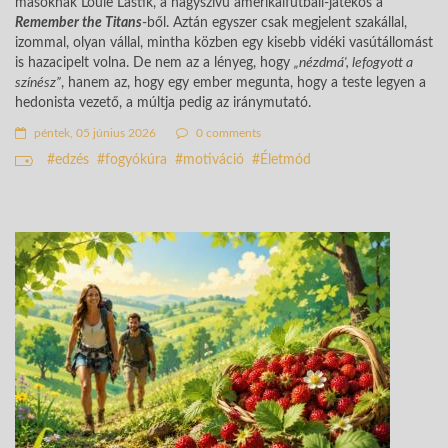
másoknak Louie Lastik, a nagyszívű amerikaifutball-játékos a
Remember the Titans
-ből. Aztán egyszer csak megjelent szakállal,
izommal, olyan vállal, mintha közben egy kisebb vidéki vasútállomást
is hazacipelt volna. De nem az a lényeg, hogy
„nézdmá', lefogyott a
színész”
, hanem az, hogy egy ember megunta, hogy a teste legyen a
hedonista vezető, a múltja pedig az iránymutató.
péntek, 05 június 2026
0 comments
edzés
fogyókúra
motiváció
Életmód