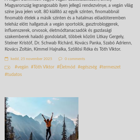
Magyarország legrangosabb ilyen jellegű rendezvénye, a vegán világ
színe java jelen volt. 80 kiállító az egyik szinten, finomabbnál
finomabb ételek a másik szinten és a hatalmas előadóteremben
teleház előtt hallgattuk a vegán sportolók, gasztrobloggerek,
influenszerek, orvosok, életmódtanacsadók és gazdasági
szakemberek haladó gondolatait, többek között Litkay Gergely,
Steiner Kristóf, Dr. Schwab Richárd, Kovács Panka, Szabó Adrienn,
Kovács Zoltán, Kimmel Hajnalka, Szöllősi Réka és Tóth Viktor.
kedd, 25 november 2025
0 comments
vegán
Tóth Viktor
Életmód
egészség
termeszet
tudatos