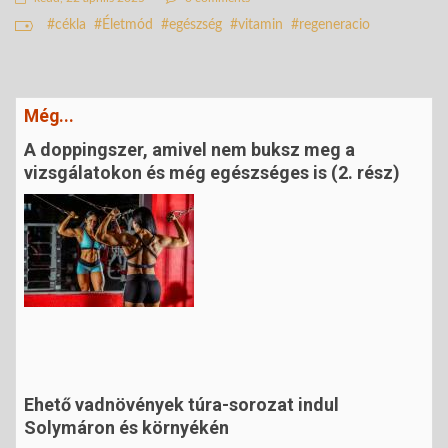
cékla
Életmód
egészség
vitamin
regeneracio
Még...
A doppingszer, amivel nem buksz meg a
vizsgálatokon és még egészséges is (2. rész)
Ehető vadnövények túra-sorozat indul
Solymáron és környékén