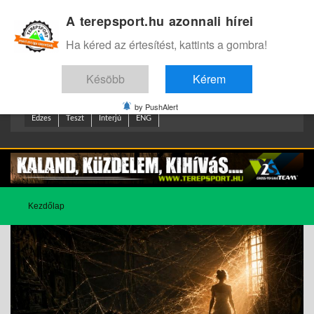
A terepsport.hu azonnali hírei
Bejelentkezés
.
Ha kéred az értesítést, kattints a gombra!
Késöbb
Kérem
by PushAlert
Edzes
Teszt
Interjú
ENG
Kezdőlap