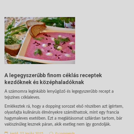
A legegyszerűbb finom céklás receptek
kezdőknek és középhaladóknak
A számomra leginkább lenyűgöző és legegyszerűbb recept a
tejszínes céklaleves.
Emlékeztek rá, hogy a dopping sorozat első részében azt ígértem,
olyasfajta kulináruis élményekre számíthattok, mint egy francia
hagymaleves esetében. Ezt a meglátásomat szilárdan tartom, bár
valószínűleg lesznek páran, akik esetleg nem így gondolják.
kedd, 22 április 2025
0 comments