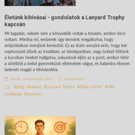
Életünk kihívásai - gondolatok a Lanyard Trophy
kapcsán
Mi tagadás, nekem sem a könyvelők voltak a hőseim, amikor kicsi
voltam. Mintha mi, emberek úgy lennénk megalkotva, hogy
erőpróbákon menjünk keresztül. Ez az érzés annyira erős, hogy bár
naphosszat ülünk az irodában, az iskolapadban, vagy órákat töltünk
a kocsiban híreket hallgatva, sokunknál eljön az a pont, amikor kitör
a sötétből a belső gyermekünk eltemetett vágya, és kalandra éhesen
beleveti magát a kihívásokba.
szerda, 19 november 2025
0 comments
blog
kaland
Lanyard Trophy
Kilian Jornet
elite
challenge
Ironman