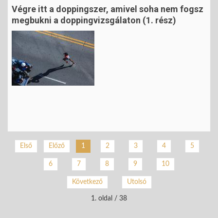
Végre itt a doppingszer, amivel soha nem fogsz
megbukni a doppingvizsgálaton (1. rész)
2
3
4
5
Első
Előző
1
6
7
8
9
10
Következő
Utolsó
1. oldal / 38