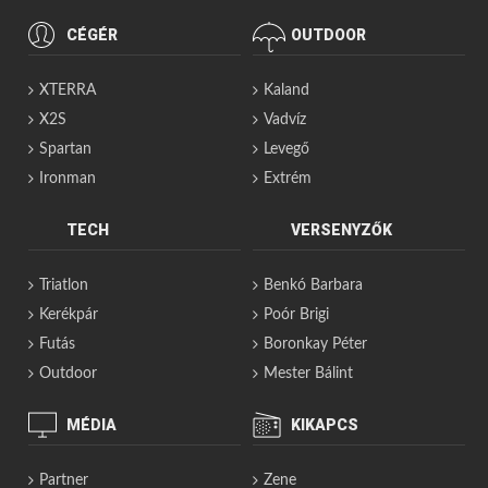
CÉGÉR
OUTDOOR
XTERRA
Kaland
X2S
Vadvíz
Spartan
Levegő
Ironman
Extrém
TECH
VERSENYZŐK
Triatlon
Benkó Barbara
Kerékpár
Poór Brigi
Futás
Boronkay Péter
Outdoor
Mester Bálint
MÉDIA
KIKAPCS
Partner
Zene