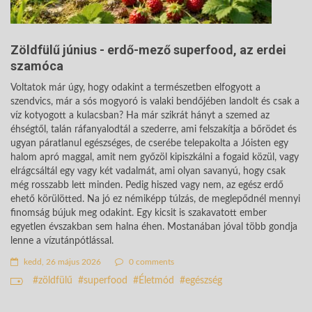
Zöldfülű június - erdő-mező superfood, az erdei
szamóca
Voltatok már úgy, hogy odakint a természetben elfogyott a
szendvics, már a sós mogyoró is valaki bendőjében landolt és csak a
víz kotyogott a kulacsban? Ha már szikrát hányt a szemed az
éhségtől, talán ráfanyalodtál a szederre, ami felszakítja a bőrödet és
ugyan páratlanul egészséges, de cserébe telepakolta a Jóisten egy
halom apró maggal, amit nem győzöl kipiszkálni a fogaid közül, vagy
elrágcsáltál egy vagy két vadalmát, ami olyan savanyú, hogy csak
még rosszabb lett minden. Pedig hiszed vagy nem, az egész erdő
ehető körülötted. Na jó ez némiképp túlzás, de meglepődnél mennyi
finomság bújuk meg odakint. Egy kicsit is szakavatott ember
egyetlen évszakban sem halna éhen. Mostanában jóval több gondja
lenne a vízutánpótlással.
kedd, 26 május 2026
0 comments
zöldfülű
superfood
Életmód
egészség