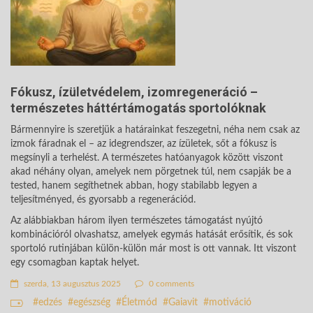
Fókusz, ízületvédelem, izomregeneráció –
természetes háttértámogatás sportolóknak
Bármennyire is szeretjük a határainkat feszegetni, néha nem csak az
izmok fáradnak el – az idegrendszer, az ízületek, sőt a fókusz is
megsínyli a terhelést. A természetes hatóanyagok között viszont
akad néhány olyan, amelyek nem pörgetnek túl, nem csapják be a
tested, hanem segíthetnek abban, hogy stabilabb legyen a
teljesítményed, és gyorsabb a regenerációd.
Az alábbiakban három ilyen természetes támogatást nyújtó
kombinációról olvashatsz, amelyek egymás hatását erősítik, és sok
sportoló rutinjában külön-külön már most is ott vannak. Itt viszont
egy csomagban kaptak helyet.
szerda, 13 augusztus 2025
0 comments
edzés
egészség
Életmód
Gaiavit
motiváció