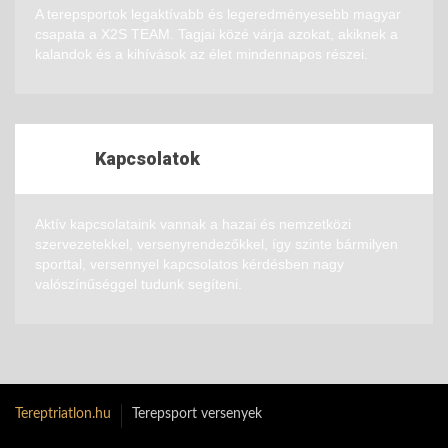
A terepsportok legaktívabb és legeredményesebb magyar
csapata a X2S TEAM. Tagjai közé várja azokat, akiknek a
kalandok és a kihívások az élet mindennapos részei.
Kapcsolatok
Aktív kapcsolataink vannak a hazai és nemzetközi
szervezetekkel, versenyrendezőkkel, így szinte bármilyen
sporttal, versennyel kapcsolatos kérdésben nagy
valószínűséggel tudunk segíteni.
Tereptriatlon.hu
Terepsport versenyek