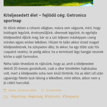
Kiteljesedett élet – fejlődő cég: Getronics
sportnap
Itt élünk ebben a rohanó világban, másra sem vágyunk, mint, hogy
boldogok legyünk, érvényesüljünk, sikeresek legyünk, és egyfajta
kiteljesedést éljünk meg, bár ez a szó teljesen másképpen cseng
minden egyes ember lelkében. Hiszen te talán akkor érzed magad
kiteljesedettnek, ha színpadon állsz, te akkor, ha egy több száz fős
csapatot vezetsz, te pedig akkor, ha a természet lágy hangjai vesznek
körbe a saját farmodon.
Néha talán tévedünk és rájövünk, hogy az, amit a kiteljesedett
életről 20 évesen gondoltunk, csak a siker kíméletlen hajhászása
volt, mert a kiteljesedés soha nem kívül történik. Ha az elért cél után
ugyanúgy fekete lyuk tátong a lelkedben, mint előtte, akkor nem a
jó célért harcoltál.
szerda, 10 június 2026
0 comments
sportnap
egészség
Getronics
Terepeuta