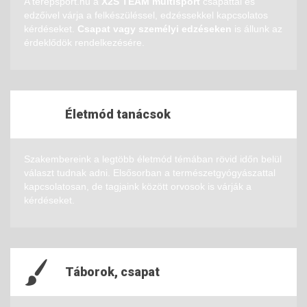
A terepsport.hu a
X2S TEAM multisport
csapattal és
edzőivel várja a felkészüléssel, edzéssekkel kapcsolatos
kérdéseket.
Csapat vagy személyi edzéseken
is állunk az
érdeklődök rendelkezésére.
Életmód tanácsok
Szakembereink a legtöbb életmód témában rövid időn belül
választ tudnak adni. Elsősorban a természetgyógyászattal
kapcsolatosan, de tagjaink között orvosok is várják a
kérdéseket.
Táborok, csapat