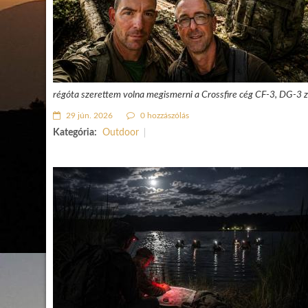
régóta szerettem volna megismerni a Crossfire cég CF-3, DG-3 zs
29 jún. 2026
0 hozzászólás
Kategória:
Outdoor