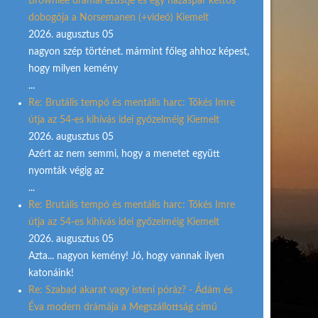
Brownlee drámai ezüstje és egy házaspár kettős
dobogója a Norsemanen (+videó) Kiemelt
2026. augusztus 05
nagyon szép történet. mármint főleg ahhoz képest,
hogy milyen kemény
...
Re: Brutális tempó és mentális harc: Tőkés Imre
útja az 54-es kihívás idei győzelméig Kiemelt
2026. augusztus 05
Azért az nem semmi, hogy a menetet együtt
nyomták végig az
...
Re: Brutális tempó és mentális harc: Tőkés Imre
útja az 54-es kihívás idei győzelméig Kiemelt
2026. augusztus 05
Azta... nagyon kemény! Jó, hogy vannak ilyen
katonáink!
Re: Szabad akarat vagy isteni póráz? - Ádám és
Éva modern drámája a Megszállottság című