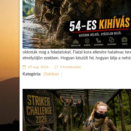
oldották meg a feladatokat. Fiatal kora ellenére hatalmas ter
elmélyüljön ezekben. Hogyan készült fel, hogyan látja a neh
05 aug. 2026
0 hozzászólás
Kategória:
Outdoor