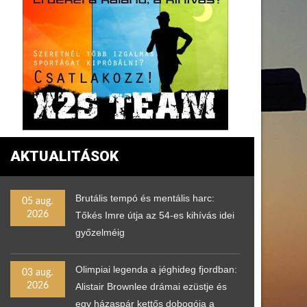
AKTUALITÁSOK
Brutális tempó és mentális harc:
05 aug.
2026
Tőkés Imre útja az 54-es kihívás idei
győzelméig
Olimpiai legenda a jéghideg fjordban:
03 aug.
2026
Alistair Brownlee drámai ezüstje és
egy házaspár kettős dobogója a