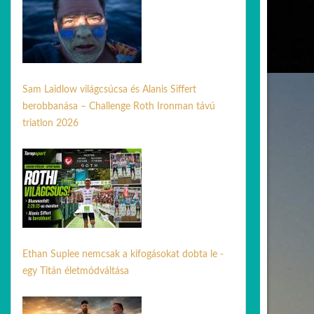
Sam Laidlow világcsúcsa és Alanis Siffert
berobbanása – Challenge Roth Ironman távú
triatlon 2026
06 júl. 2026
Ethan Suplee nemcsak a kifogásokat dobta le -
egy Titán életmódváltása
05 jún. 2026