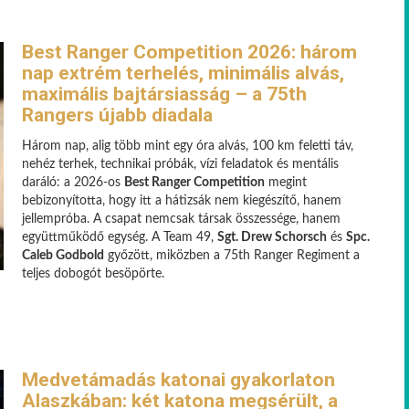
Best Ranger Competition 2026: három
nap extrém terhelés, minimális alvás,
maximális bajtársiasság – a 75th
Rangers újabb diadala
Három nap, alig több mint egy óra alvás, 100 km feletti táv,
nehéz terhek, technikai próbák, vízi feladatok és mentális
daráló: a 2026-os
Best Ranger Competition
megint
bebizonyította, hogy itt a hátizsák nem kiegészítő, hanem
jellempróba. A csapat nemcsak társak összessége, hanem
együttműködő egység. A Team 49,
Sgt. Drew Schorsch
és
Spc.
Caleb Godbold
győzött, miközben a 75th Ranger Regiment a
teljes dobogót besöpörte.
Medvetámadás katonai gyakorlaton
Alaszkában: két katona megsérült, a