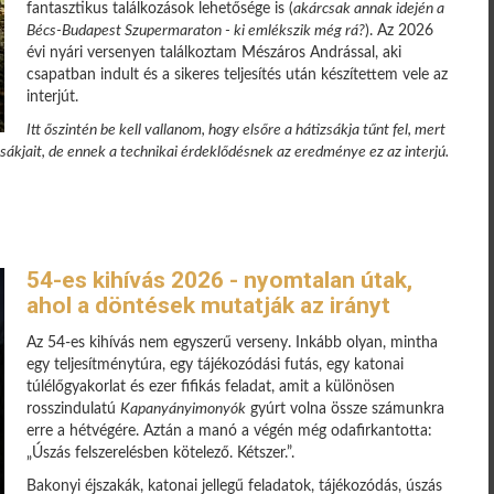
fantasztikus találkozások lehetősége is (
akárcsak annak idején a
Bécs-Budapest Szupermaraton - ki emlékszik még rá?
). Az 2026
évi nyári versenyen találkoztam Mészáros Andrással, aki
csapatban indult és a sikeres teljesítés után készítettem vele az
interjút.
Itt őszintén be kell vallanom, hogy elsőre a hátizsákja tűnt fel, mert
ákjait, de ennek a technikai érdeklődésnek az eredménye ez az interjú.
54-es kihívás 2026 - nyomtalan útak,
ahol a döntések mutatják az irányt
Az 54-es kihívás nem egyszerű verseny. Inkább olyan, mintha
egy teljesítménytúra, egy tájékozódási futás, egy katonai
túlélőgyakorlat és ezer fifikás feladat, amit a különösen
rosszindulatú
Kapanyányimonyók
gyúrt volna össze számunkra
erre a hétvégére. Aztán a manó a végén még odafirkantotta:
„Úszás felszerelésben kötelező. Kétszer.”.
Bakonyi éjszakák, katonai jellegű feladatok, tájékozódás, úszás