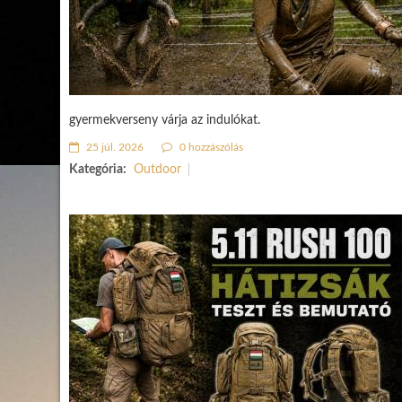
gyermekverseny várja az indulókat.
25 júl. 2026
0 hozzászólás
Kategória:
Outdoor