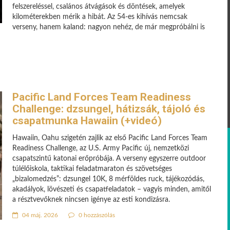
felszereléssel, csalános átvágások és döntések, amelyek
kilométerekben mérik a hibát. Az 54-es kihívás nemcsak
verseny, hanem kaland: nagyon nehéz, de már megpróbálni is
Pacific Land Forces Team Readiness
Challenge: dzsungel, hátizsák, tájoló és
csapatmunka Hawaiin (+videó)
Hawaiin, Oahu szigetén zajlik az első Pacific Land Forces Team
Readiness Challenge, az U.S. Army Pacific új, nemzetközi
csapatszintű katonai erőpróbája. A verseny egyszerre outdoor
túlélőiskola, taktikai feladatmaraton és szövetséges
„bizalomedzés”: dzsungel 10K, 8 mérföldes ruck, tájékozódás,
akadályok, lövészeti és csapatfeladatok – vagyis minden, amitől
a résztvevőknek nincsen igénye az esti kondizásra.
04 máj. 2026
0 hozzászólás