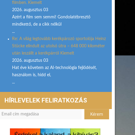
filmben. Kiemelt
2026. augusztus 03
Azért a film sem semmi! Gondolatébresztő
mindkettő, de a cikk nélkül
...
Re: A világ legtovább kerékpározó sportolója Heinz
Stücke elindult az utolsó útra – 648 000 kilométer
után leszállt a kerékpárról Kiemelt
2026. augusztus 03
Hat éve követem az AI-technológia fejlődését,
használom is, hidd el,
...
HÍRLEVELEK FELIRATKOZÁS