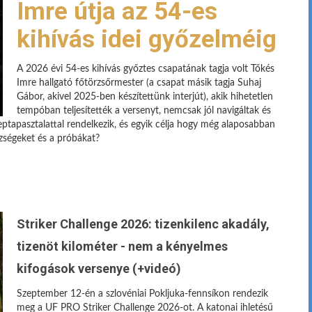
Imre útja az 54-es
kihívás idei győzelméig
A 2026 évi 54-es kihívás győztes csapatának tagja volt Tőkés
Imre hallgató főtörzsőrmester (a csapat másik tagja Suhaj
Gábor, akivel 2025-ben készítettünk interjút), akik hihetetlen
tempóban teljesítették a versenyt, nemcsak jól navigáltak és
eptapasztalattal rendelkezik, és egyik célja hogy még alaposabban
ézségeket és a próbákat?
Striker Challenge 2026: tizenkilenc akadály,
tizenöt kilométer - nem a kényelmes
kifogások versenye (+videó)
Szeptember 12-én a szlovéniai Pokljuka-fennsíkon rendezik
meg a UF PRO Striker Challenge 2026-ot. A katonai ihletésű