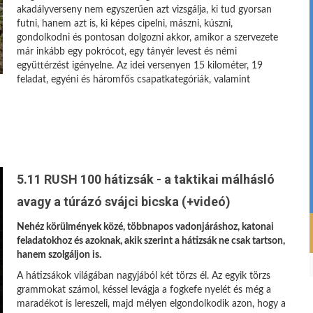
akadályverseny nem egyszerűen azt vizsgálja, ki tud gyorsan
futni, hanem azt is, ki képes cipelni, mászni, kúszni,
gondolkodni és pontosan dolgozni akkor, amikor a szervezete
már inkább egy pokrócot, egy tányér levest és némi
együttérzést igényelne. Az idei versenyen 15 kilométer, 19
feladat, egyéni és háromfős csapatkategóriák, valamint
5.11 RUSH 100 hátizsák - a taktikai málhásló
avagy a túrázó svájci bicska (+videó)
Nehéz körülmények közé, többnapos vadonjáráshoz, katonai
feladatokhoz és azoknak, akik szerint a hátizsák ne csak tartson,
hanem szolgáljon is.
A hátizsákok világában nagyjából két törzs él. Az egyik törzs
grammokat számol, késsel levágja a fogkefe nyelét és még a
maradékot is lereszeli, majd mélyen elgondolkodik azon, hogy a