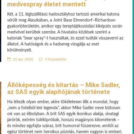
medvespray életet mentett
Két, a 11. légiszállítású hadosztályhoz tartozó amerikai katona
sérült meg Alaszkában, a Joint Base Elmendorf–Richardson
gyakorlóterületén, amikor egy tereptájékozódási kiképzés során
medvével kerültek szembe. A hivatalos közlések szerint a
katonák "bear spray"-t használtak, és ezzel tudták visszaverni az
állatot. A hatóságok és a hadsereg vizsgálja az eset
körülményeit.
21 ápr. 2026
0 hozzászólás
Állóképesség és kitartás – Mike Sadler,
az SAS egyik alapítójának története
Ha létezik olyan ember, akire tökéletesen illik a mondat, hogy
„nem a fotelből lett legenda”, akkor Mike Sadler neve biztosan
ott van az élbolyban. A brit SAS egyik ikonikus alakja, sivatagi
járőrök, extrém túlélőpróbák, hosszú magányos kilométerek –
és mindez egyfajta száraz, brit humorral fűszerezve, amitől az
egész történet nem heroikus pózolás, hanem nagyon is emberi,