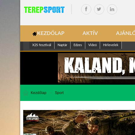
KEZDŐLAP
AKTÍV
AJÁNL
X2S fesztivál
Naptár
Edzes
Videó
Hírlevelek
Kezdőlap
Sport