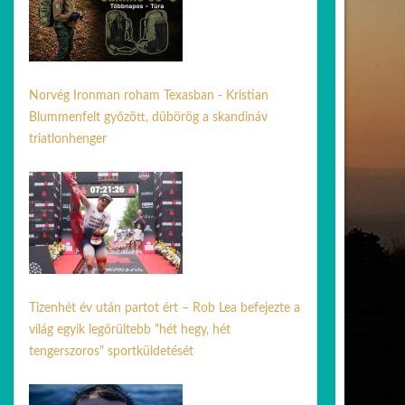
Norvég Ironman roham Texasban - Kristian
Blummenfelt győzött, dübörög a skandináv
triatlonhenger
24 ápr. 2026
Tizenhét év után partot ért – Rob Lea befejezte a
világ egyik legőrültebb "hét hegy, hét
tengerszoros" sportküldetését
26 júl. 2026