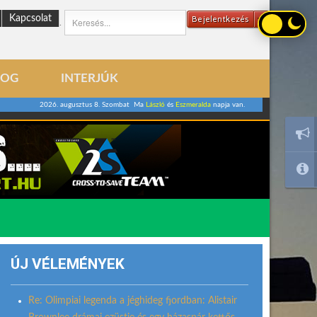
Kapcsolat
Bejelentkezés
.
LOG
INTERJÚK
2026. augusztus 8. Szombat Ma
László
és
Eszmeralda
napja van.
ÚJ VÉLEMÉNYEK
Re: Olimpiai legenda a jéghideg fjordban: Alistair