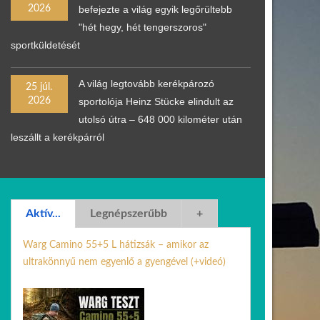
2026
befejezte a világ egyik legőrültebb
"hét hegy, hét tengerszoros"
sportküldetését
A világ legtovább kerékpározó
25 júl.
2026
sportolója Heinz Stücke elindult az
utolsó útra – 648 000 kilométer után
leszállt a kerékpárról
Aktív...
Legnépszerűbb
+
Warg Camino 55+5 L hátizsák – amikor az
ultrakönnyű nem egyenlő a gyengével (+videó)
30 jún. 2026