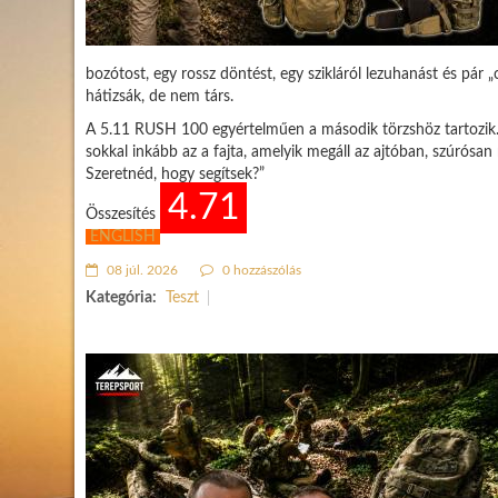
bozótost, egy rossz döntést, egy szikláról lezuhanást és pár „
hátizsák, de nem társ.
A 5.11 RUSH 100 egyértelműen a második törzshöz tartozik.
sokkal inkább az a fajta, amelyik megáll az ajtóban, szúrósan 
Szeretnéd, hogy segítsek?”
4.71
Összesítés
ENGLISH
08 júl. 2026
0 hozzászólás
Kategória:
Teszt