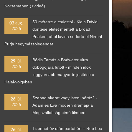
Norsemanen (+videó)
50 méterre a csúcstól - Klein Dávid
03 aug.
2026
döntése életet mentett a Broad
Peaken, ahol lavina sodorta el Nirmal
Purja hegymászólegendát
Bódis Tamás a Badwater ultra
29 júl.
2026
dobogójára futott - minden idők
leggyorsabb magyar teljesítése a
Halál-völgyben
Szabad akarat vagy isteni póráz? -
26 júl.
2026
Ádám és Éva modern drámája a
Megszállottság című filmben.
Tizenhét év után partot ért – Rob Lea
26 júl.