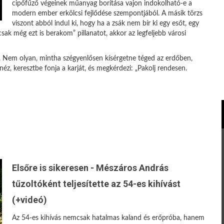
cipőfűző végeinek műanyag borítása vajon indokolható-e a
modern ember erkölcsi fejlődése szempontjából. A másik törzs
viszont abból indul ki, hogy ha a zsák nem bír ki egy esőt, egy
csak még ezt is berakom” pillanatot, akkor az legfeljebb városi
 Nem olyan, mintha szégyenlősen kísérgetne téged az erdőben,
néz, keresztbe fonja a karját, és megkérdezi: „Pakolj rendesen.
Elsőre is sikeresen - Mészáros András
tűzoltóként teljesítette az 54-es kihívást
(+videó)
Az 54-es kihívás nemcsak hatalmas kaland és erőpróba, hanem