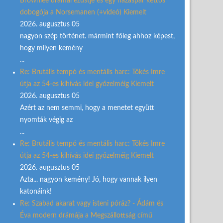
Brownlee drámai ezüstje és egy házaspár kettős
dobogója a Norsemanen (+videó) Kiemelt
2026. augusztus 05
nagyon szép történet. mármint főleg ahhoz képest,
hogy milyen kemény
...
Re: Brutális tempó és mentális harc: Tőkés Imre
útja az 54-es kihívás idei győzelméig Kiemelt
2026. augusztus 05
Azért az nem semmi, hogy a menetet együtt
nyomták végig az
...
Re: Brutális tempó és mentális harc: Tőkés Imre
útja az 54-es kihívás idei győzelméig Kiemelt
2026. augusztus 05
Azta... nagyon kemény! Jó, hogy vannak ilyen
katonáink!
Re: Szabad akarat vagy isteni póráz? - Ádám és
Éva modern drámája a Megszállottság című