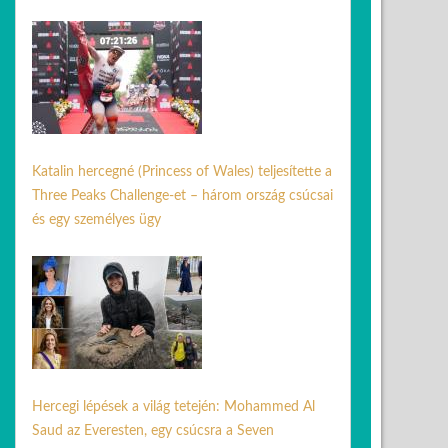
24 ápr. 2026
Katalin hercegné (Princess of Wales) teljesítette a
Three Peaks Challenge-et – három ország csúcsai
és egy személyes ügy
03 júl. 2026
Hercegi lépések a világ tetején: Mohammed Al
Saud az Everesten, egy csúcsra a Seven