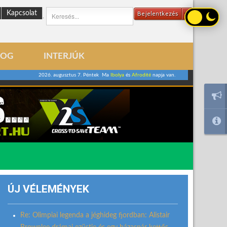
Kapcsolat
Bejelentkezés
.
LOG
INTERJÚK
2026. augusztus 7. Péntek Ma
Ibolya
és
Afrodité
napja van.
ÚJ VÉLEMÉNYEK
Re: Olimpiai legenda a jéghideg fjordban: Alistair