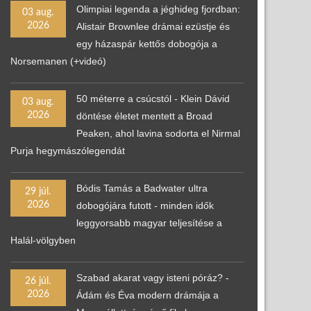
Olimpiai legenda a jéghideg fjordban:
03 aug.
2026
Alistair Brownlee drámai ezüstje és
egy házaspár kettős dobogója a
Norsemanen (+videó)
50 méterre a csúcstól - Klein Dávid
03 aug.
2026
döntése életet mentett a Broad
Peaken, ahol lavina sodorta el Nirmal
Purja hegymászólegendát
Bódis Tamás a Badwater ultra
29 júl.
2026
dobogójára futott - minden idők
leggyorsabb magyar teljesítése a
Halál-völgyben
Szabad akarat vagy isteni póráz? -
26 júl.
2026
Ádám és Éva modern drámája a