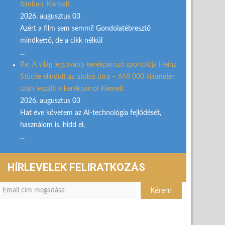
filmben. Kiemelt
2026. augusztus 03
Azért a film sem semmi! Gondolatébresztő
mindkettő, de a cikk nélkül
...
Re: A világ legtovább kerékpározó sportolója Heinz
Stücke elindult az utolsó útra – 648 000 kilométer
után leszállt a kerékpárról Kiemelt
2026. augusztus 03
Hat éve követem az AI-technológia fejlődését,
használom is, hidd el,
...
HÍRLEVELEK FELIRATKOZÁS