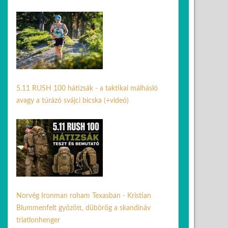
08 máj. 2026
5.11 RUSH 100 hátizsák - a taktikai málhásló
avagy a túrázó svájci bicska (+videó)
08 júl. 2026
Norvég Ironman roham Texasban - Kristian
Blummenfelt győzött, dübörög a skandináv
triatlonhenger