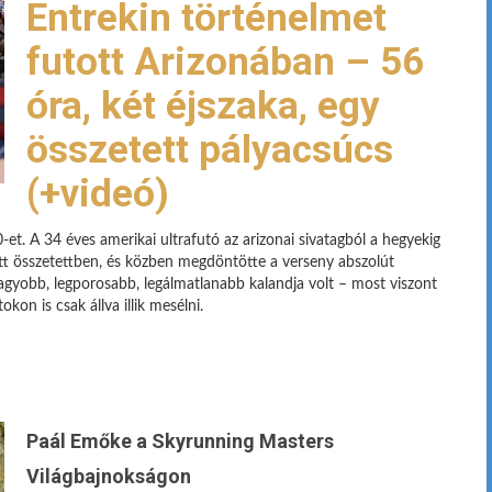
Entrekin történelmet
futott Arizonában – 56
óra, két éjszaka, egy
összetett pályacsúcs
(+videó)
. A 34 éves amerikai ultrafutó az arizonai sivatagból a hegyekig
tt összetettben, és közben megdöntötte a verseny abszolút
nagyobb, legporosabb, legálmatlanabb kalandja volt – most viszont
kon is csak állva illik mesélni.
Paál Emőke a Skyrunning Masters
Világbajnokságon