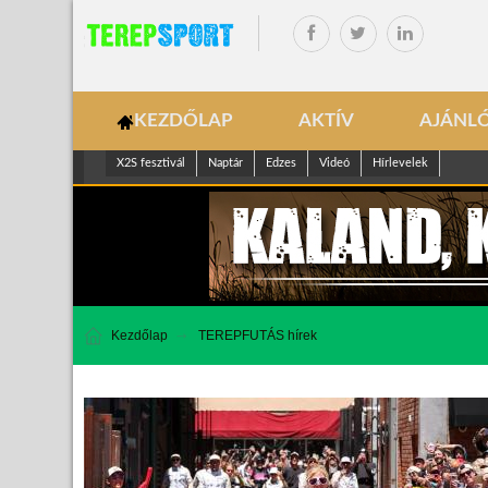
KEZDŐLAP
AKTÍV
AJÁNL
X2S fesztivál
Naptár
Edzes
Videó
Hírlevelek
Kezdőlap
TEREPFUTÁS hírek