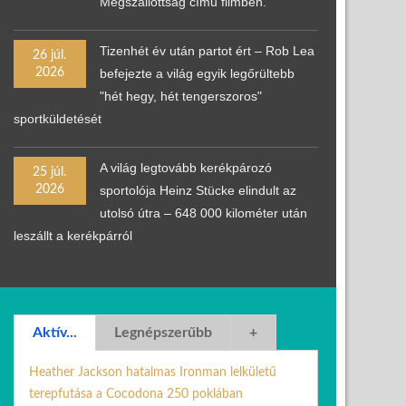
Megszállottság című filmben.
Tizenhét év után partot ért – Rob Lea
26 júl.
2026
befejezte a világ egyik legőrültebb
"hét hegy, hét tengerszoros"
sportküldetését
A világ legtovább kerékpározó
25 júl.
2026
sportolója Heinz Stücke elindult az
utolsó útra – 648 000 kilométer után
leszállt a kerékpárról
Aktív...
Legnépszerűbb
+
Heather Jackson hatalmas Ironman lelkületű
terepfutása a Cocodona 250 poklában