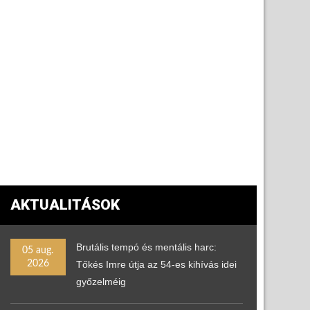
AKTUALITÁSOK
Brutális tempó és mentális harc:
05 aug.
2026
Tőkés Imre útja az 54-es kihívás idei
győzelméig