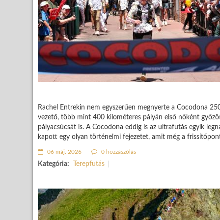
Rachel Entrekin nem egyszerűen megnyerte a Cocodona 250-et
vezető, több mint 400 kilométeres pályán első nőként győzö
pályacsúcsát is. A Cocodona eddig is az ultrafutás egyik leg
kapott egy olyan történelmi fejezetet, amit még a frissítőponto
06 máj. 2026
0 hozzászólás
Kategória:
Terepfutás