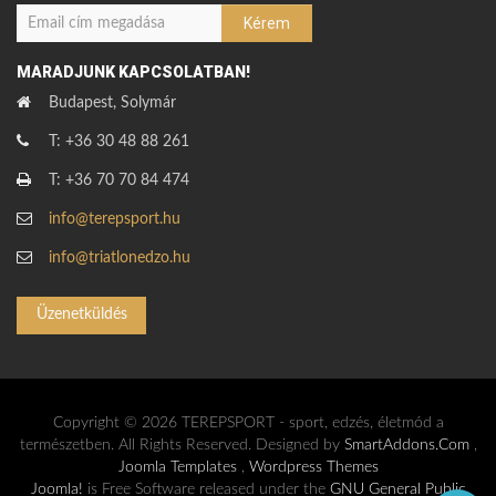
MARADJUNK KAPCSOLATBAN!
Budapest, Solymár
T: +36 30 48 88 261
T: +36 70 70 84 474
info@terepsport.hu
info@triatlonedzo.hu
Üzenetküldés
Copyright © 2026 TEREPSPORT - sport, edzés, életmód a
természetben. All Rights Reserved. Designed by
SmartAddons.Com
,
Joomla Templates
,
Wordpress Themes
Joomla!
is Free Software released under the
GNU General Public