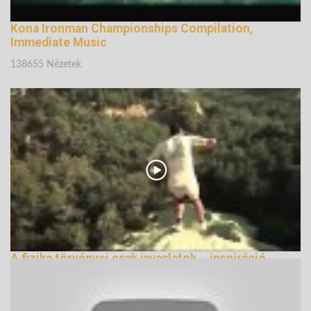
Kona Ironman Championships Compilation,
Immediate Music
138655 Nézetek
A fizika törvényei csak javaslatok... inspiráció
160140 Nézetek