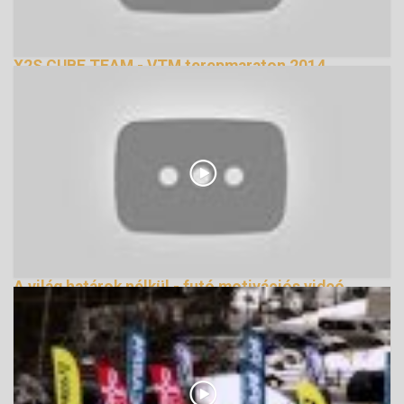
X2S CUBE TEAM - VTM terepmaraton 2014
150075 Nézetek
A világ határok nélkül - futó motivációs videó
162148 Nézetek