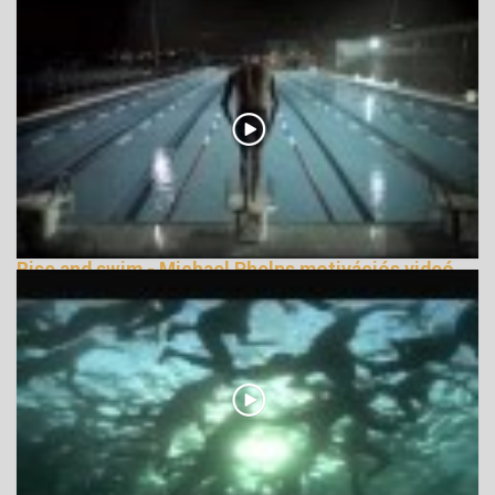
141718 Nézetek
Rise and swim - Michael Phelps motivációs videó
138481 Nézetek