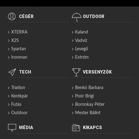
CÉGÉR
OUTDOOR
XTERRA
Kaland
X2S
Vadvíz
Spartan
Levegő
Ironman
Extrém
TECH
VERSENYZŐK
Triatlon
Benkó Barbara
Kerékpár
Poór Brigi
Futás
Boronkay Péter
Outdoor
Mester Bálint
MÉDIA
KIKAPCS