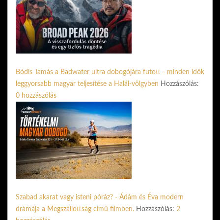
Bódis Tamás a Badwater ultra dobogójára futott - minden idők
leggyorsabb magyar teljesítése a Halál-völgyben
Hozzászólás:
0 hozzászólás
Szabad akarat vagy isteni póráz? - Ádám és Éva modern
drámája a Megszállottság című filmben.
Hozzászólás:
2