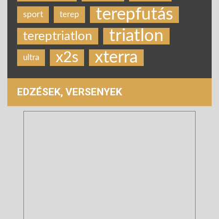
terepfutás
sport
terep
triatlon
tereptriatlon
xterra
x2s
ultra
EDZÉSEK, VERSENYEK