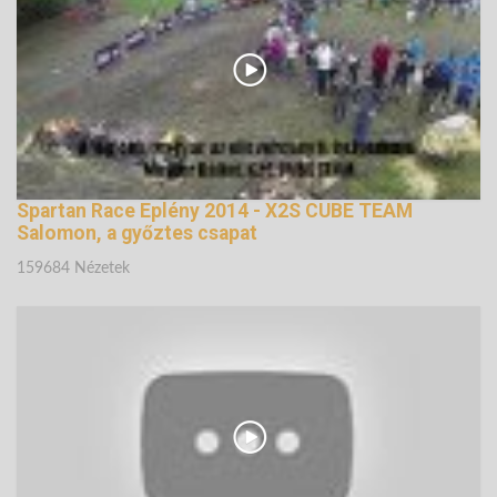
Spartan Race Eplény 2014 - X2S CUBE TEAM
Salomon, a győztes csapat
159684 Nézetek