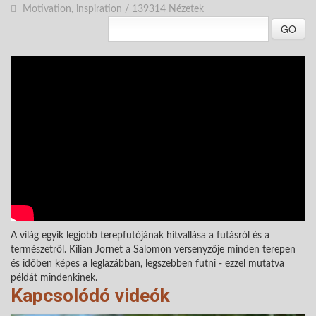
Motivation, inspiration
/
139314 Nézetek
GO
A világ egyik legjobb terepfutójának hitvallása a futásról és a
természetről. Kilian Jornet a Salomon versenyzője minden terepen
és időben képes a leglazábban, legszebben futni - ezzel mutatva
példát mindenkinek.
Kapcsolódó videók