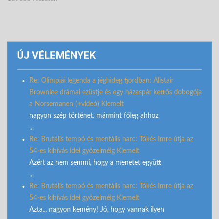
ÚJ VÉLEMÉNYEK
Re: Olimpiai legenda a jéghideg fjordban: Alistair
Brownlee drámai ezüstje és egy házaspár kettős dobogója
a Norsemanen (+videó) Kiemelt
nagyon szép történet. mármint főleg ahhoz
...
Re: Brutális tempó és mentális harc: Tőkés Imre útja az
54-es kihívás idei győzelméig Kiemelt
Azért az nem semmi, hogy a menetet együtt
...
Re: Brutális tempó és mentális harc: Tőkés Imre útja az
54-es kihívás idei győzelméig Kiemelt
Azta... nagyon kemény! Jó, hogy vannak ilyen