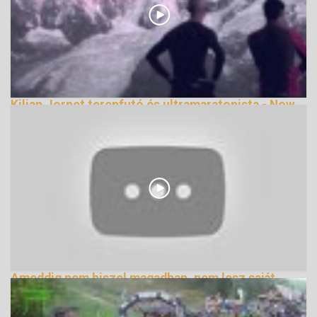
Kilian Jornet terepfutó és ultramaratonista - Now
We Are free
143580 Nézetek
Ameddig nem hiszel magadban, nem lesz saját
életed
159335 Nézetek