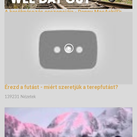
A kerékpározás esszenciája - Danny MacAskill’s
Wee Day Out
144992 Nézetek
Érezd a futást - miért szeretjük a terepfutást?
139231 Nézetek