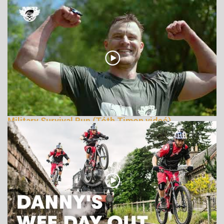
Military Survival Run (Tóth Timon videó)
165709 Nézetek