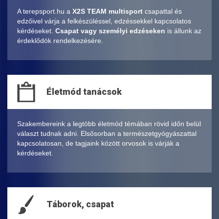
A terepsport.hu a
X2S TEAM multisport
csapattal és
edzőivel várja a felkészüléssel, edzéssekkel kapcsolatos
kérdéseket.
Csapat vagy személyi edzéseken
is állunk az
érdeklődök rendelkezésére.
Életmód tanácsok
Szakembereink a legtöbb életmód témában rövid időn belül
választ tudnak adni. Elsősorban a természetgyógyászattal
kapcsolatosan, de tagjaink között orvosok is várják a
kérdéseket.
Táborok, csapat