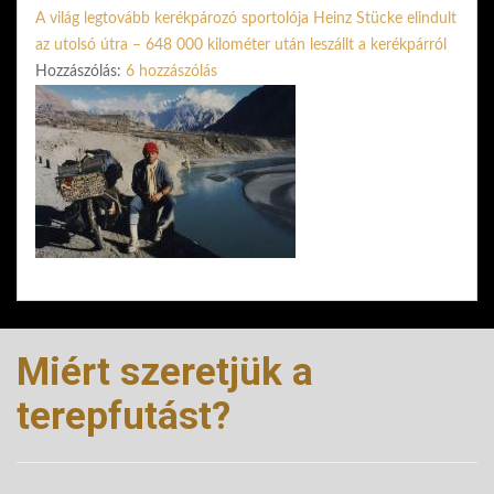
A világ legtovább kerékpározó sportolója Heinz Stücke elindult
az utolsó útra – 648 000 kilométer után leszállt a kerékpárról
Hozzászólás:
6 hozzászólás
Miért szeretjük a
terepfutást?