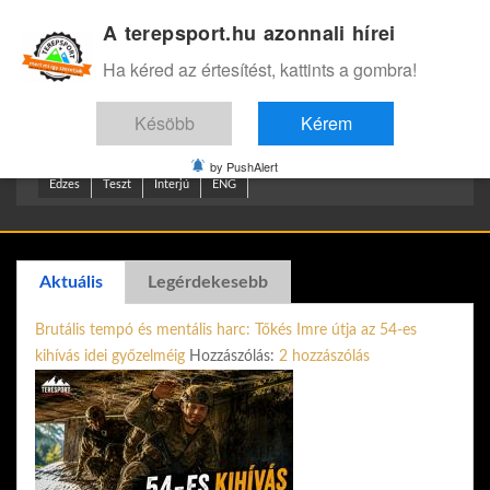
A terepsport.hu azonnali hírei
Bejelentkezés
.
Ha kéred az értesítést, kattints a gombra!
Késöbb
Kérem
by PushAlert
Edzes
Teszt
Interjú
ENG
Aktuális
Legérdekesebb
Brutális tempó és mentális harc: Tőkés Imre útja az 54-es
kihívás idei győzelméig
Hozzászólás:
2 hozzászólás