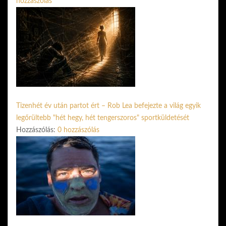
hozzászólás
Tizenhét év után partot ért – Rob Lea befejezte a világ egyik
legőrültebb "hét hegy, hét tengerszoros" sportküldetését
Hozzászólás:
0 hozzászólás