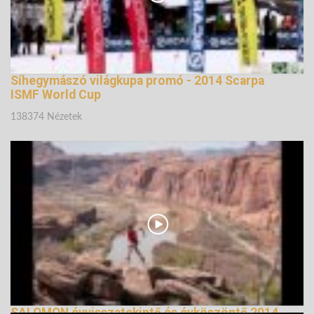
Síhegymászó világkupa promó - 2014 Scarpa
ISMF World Cup
138374 Nézetek
SALOMON évvisszatekintő és évköszöntő 2014