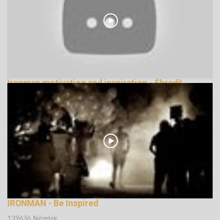
Ironman motivation and inspiration - Ébredj!
139213 Nézetek
IRONMAN - Be Inspired
139636 Nézetek