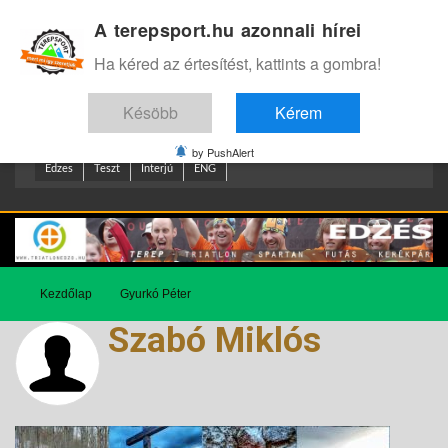
A terepsport.hu azonnali hírei
Bejelentkezés
.
Ha kéred az értesítést, kattints a gombra!
Késöbb
Kérem
by PushAlert
Edzes
Teszt
Interjú
ENG
Kezdőlap
Gyurkó Péter
Szabó Miklós