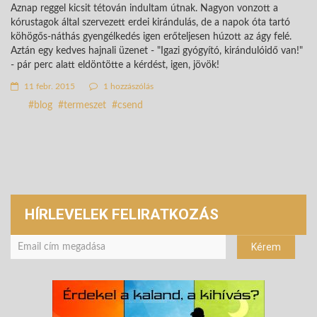
Aznap reggel kicsit tétován indultam útnak. Nagyon vonzott a
kórustagok által szervezett erdei kirándulás, de a napok óta tartó
köhögős-náthás gyengélkedés igen erőteljesen húzott az ágy felé.
Aztán egy kedves hajnali üzenet - "Igazi gyógyító, kirándulóidő van!"
- pár perc alatt eldöntötte a kérdést, igen, jövök!
11 febr. 2015
1 hozzászólás
blog
termeszet
csend
HÍRLEVELEK FELIRATKOZÁS