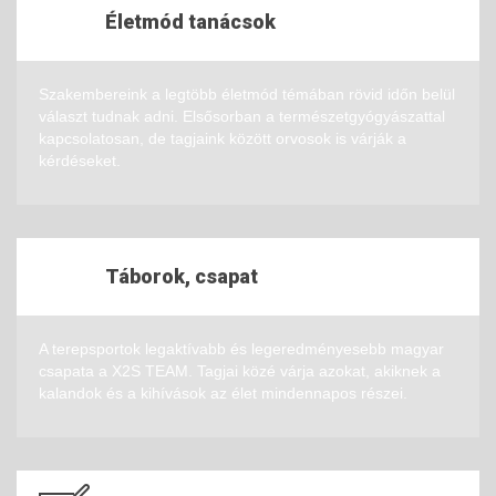
Életmód tanácsok
Szakembereink a legtöbb életmód témában rövid időn belül
választ tudnak adni. Elsősorban a természetgyógyászattal
kapcsolatosan, de tagjaink között orvosok is várják a
kérdéseket.
Táborok, csapat
A terepsportok legaktívabb és legeredményesebb magyar
csapata a X2S TEAM. Tagjai közé várja azokat, akiknek a
kalandok és a kihívások az élet mindennapos részei.