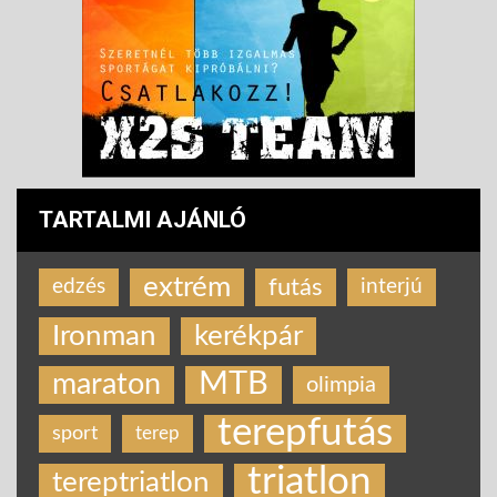
TARTALMI AJÁNLÓ
extrém
futás
edzés
interjú
Ironman
kerékpár
MTB
maraton
olimpia
terepfutás
sport
terep
triatlon
tereptriatlon