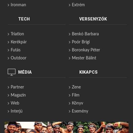
Ironman
Extrém
TECH
VERSENYZŐK
Triatlon
Benkó Barbara
Kerékpár
Poór Brigi
Futás
Boronkay Péter
Outdoor
Mester Bálint
MÉDIA
KIKAPCS
Partner
Zene
Magazin
Film
Web
Könyv
Interjú
Esemény