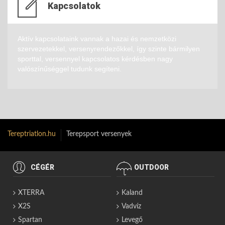
Kapcsolatok
Aktív kapcsolataink vannak a hazai és nemzetközi
szervezetekkel, versenyrendezőkkel, így szinte bármilyen
sporttal, versennyel kapcsolatos kérdésben nagy
valószínűséggel tudunk segíteni.
Tereptriatlon.hu
Terepsport versenyek
CÉGÉR
OUTDOOR
XTERRA
Kaland
X2S
Vadvíz
Spartan
Levegő