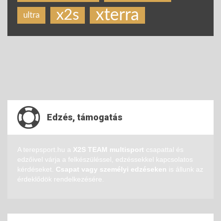
xterra
x2s
ultra
Edzés, támogatás
A terepsport.hu a
X2S TEAM multisport
csapattal és
edzőivel várja a felkészüléssel, edzéssekkel kapcsolatos
kérdéseket.
Csapat vagy személyi edzéseken
is állunk az
érdeklődök rendelkezésére.