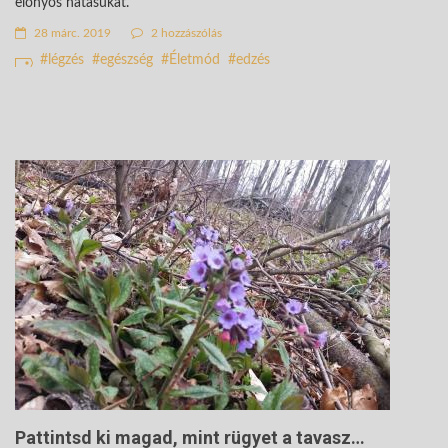
előnyös hatásukat.
28 márc. 2019
2 hozzászólás
légzés
egészség
Életmód
edzés
Pattintsd ki magad, mint rügyet a tavasz…