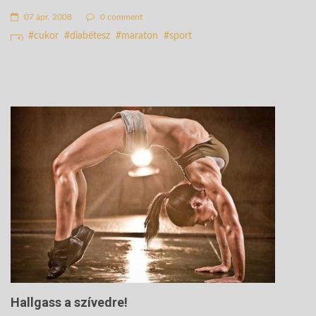
07 ápr. 2008
0 comment
cukor
diabétesz
maraton
sport
Hallgass a szívedre!