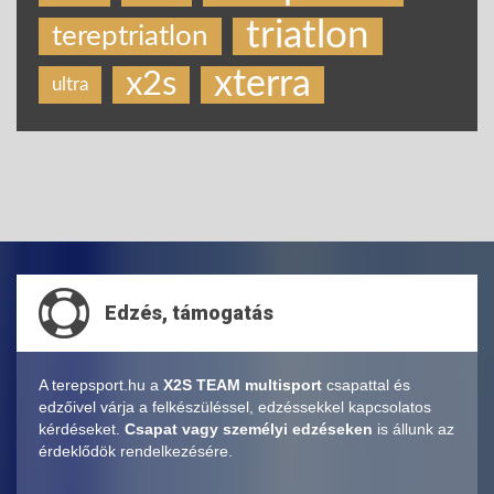
triatlon
tereptriatlon
xterra
x2s
ultra
Edzés, támogatás
A terepsport.hu a
X2S TEAM multisport
csapattal és
edzőivel várja a felkészüléssel, edzéssekkel kapcsolatos
kérdéseket.
Csapat vagy személyi edzéseken
is állunk az
érdeklődök rendelkezésére.