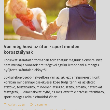
Van még hová az úton - sport minden
korosztálynak
Korunkat számtalan formában fordíthatjuk magunk előnyére, hisz
nem muszáj a vonások érettségével együtt lemondani a mozgás
nyújtotta számtalan előnyről.
Sokkal előnyösebb helyzetben van az, aki ezt a felismerést ifjonti
korában mindennapi cselekvései közé tudja tenni és az életét
átszövő, felszabadító, mindenen átsegítő, lazító, erősítő, határokat
feszegető, új dimenziókat nyitó, és még ezer féle érzéssel társítható,
sport-mozgás adta életmódot élheti.
03 jan. 2018
0 comment