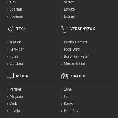
X2S
Vadvíz
Spartan
Levegő
Ironman
Extrém
TECH
VERSENYZŐK
Triatlon
Benkó Barbara
Kerékpár
Poór Brigi
Futás
Boronkay Péter
Outdoor
Mester Bálint
MÉDIA
KIKAPCS
Partner
Zene
Magazin
Film
Web
Könyv
Interjú
Esemény