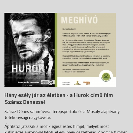
Hány esély jár az életben - a Hurok című film
Száraz Dénessel
Száraz Dénes színművész, terepsportoló és a Mosoly alapítvány
Jótékonysági nagykövete.
Áprilistól játsszák a mozik egész estés filmjét, melyet most
különleges apropóval látott el egy nagy összefogás. Ahogy a filmben