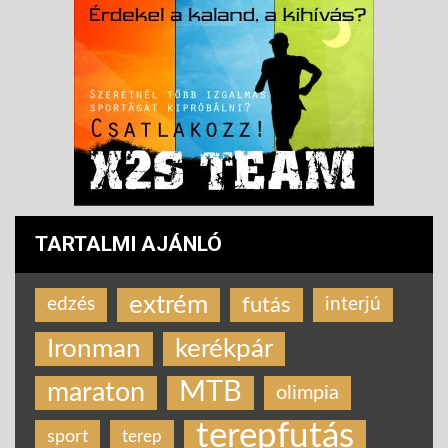
TARTALMI AJÁNLÓ
extrém
futás
edzés
interjú
Ironman
kerékpár
MTB
maraton
olimpia
terepfutás
sport
terep