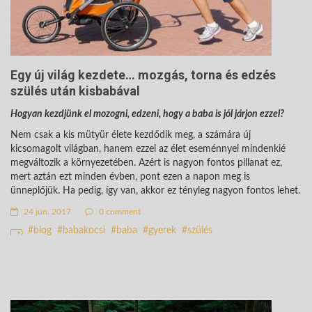
Egy új világ kezdete… mozgás, torna és edzés
szülés után kisbabával
Hogyan kezdjünk el mozogni, edzeni, hogy a baba is jól járjon ezzel?
Nem csak a kis mütyür élete kezdődik meg, a számára új
kicsomagolt világban, hanem ezzel az élet eseménnyel mindenkié
megváltozik a környezetében. Azért is nagyon fontos pillanat ez,
mert aztán ezt minden évben, pont ezen a napon meg is
ünneplőjük. Ha pedig, így van, akkor ez tényleg nagyon fontos lehet.
24 jún. 2017
0 comment
blog
babakocsi
baba
gyerek
szülés