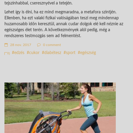
tejszínhabbal, cseresznyével a tetején.
Lehet így is élni, ha ez mind megmaradna, a metafora szintjén.
Ellenben, ha ezt valaki fizikai valóságában teszi meg mindennap
huzamosabb időn keresztül, annak cudar dolgok elé kell néznie az
egészséges élet terén. A következmények alól pedig, még a
rendszeres testmozgás sem ad felmentést.
28 nov. 2017
0 comment
edzés
cukor
diabétesz
sport
egészség