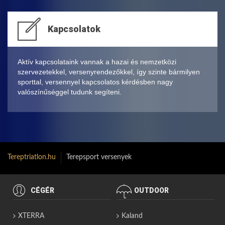
Kapcsolatok
Aktív kapcsolataink vannak a hazai és nemzetközi
szervezetekkel, versenyrendezőkkel, így szinte bármilyen
sporttal, versennyel kapcsolatos kérdésben nagy
valószínűséggel tudunk segíteni.
Tereptriatlon.hu
Terepsport versenyek
CÉGÉR
OUTDOOR
XTERRA
Kaland