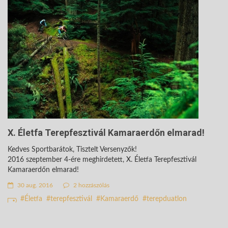
X. Életfa Terepfesztivál Kamaraerdőn elmarad!
Kedves Sportbarátok, Tisztelt Versenyzők!
2016 szeptember 4-ére meghirdetett, X. Életfa Terepfesztivál
Kamaraerdőn elmarad!
30 aug. 2016
2 hozzászólás
Életfa
terepfesztivál
Kamaraerdő
terepduatlon