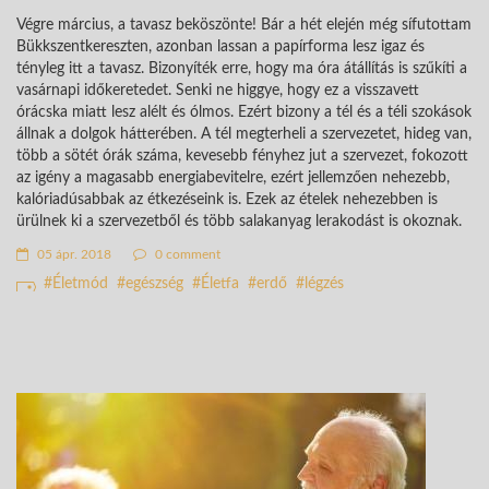
Végre március, a tavasz beköszönte! Bár a hét elején még sífutottam
Bükkszentkereszten, azonban lassan a papírforma lesz igaz és
tényleg itt a tavasz. Bizonyíték erre, hogy ma óra átállítás is szűkíti a
vasárnapi időkeretedet. Senki ne higgye, hogy ez a visszavett
órácska miatt lesz alélt és ólmos. Ezért bizony a tél és a téli szokások
állnak a dolgok hátterében. A tél megterheli a szervezetet, hideg van,
több a sötét órák száma, kevesebb fényhez jut a szervezet, fokozott
az igény a magasabb energiabevitelre, ezért jellemzően nehezebb,
kalóriadúsabbak az étkezéseink is. Ezek az ételek nehezebben is
ürülnek ki a szervezetből és több salakanyag lerakodást is okoznak.
05 ápr. 2018
0 comment
Életmód
egészség
Életfa
erdő
légzés