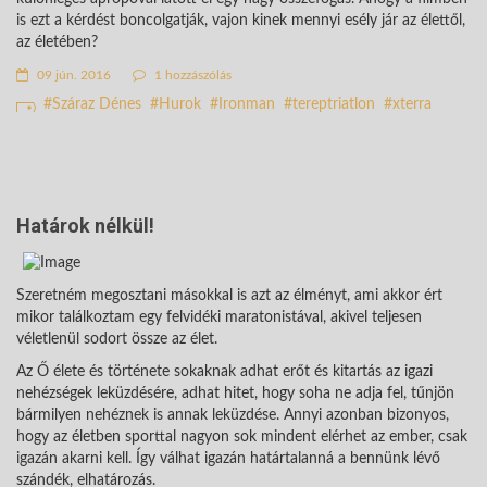
is ezt a kérdést boncolgatják, vajon kinek mennyi esély jár az élettől,
az életében?
09 jún. 2016
1 hozzászólás
Száraz Dénes
Hurok
Ironman
tereptriatlon
xterra
Határok nélkül!
Szeretném megosztani másokkal is azt az élményt, ami akkor ért
mikor találkoztam egy felvidéki maratonistával, akivel teljesen
véletlenül sodort össze az élet.
Az Ő élete és története sokaknak adhat erőt és kitartás az igazi
nehézségek leküzdésére, adhat hitet, hogy soha ne adja fel, tűnjön
bármilyen nehéznek is annak leküzdése. Annyi azonban bizonyos,
hogy az életben sporttal nagyon sok mindent elérhet az ember, csak
igazán akarni kell. Így válhat igazán határtalanná a bennünk lévő
szándék, elhatározás.