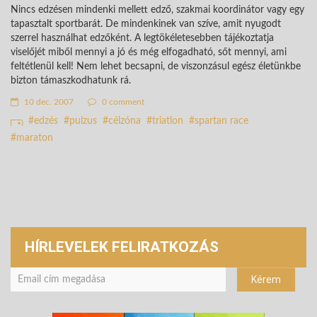
Nincs edzésen mindenki mellett edző, szakmai koordinátor vagy egy
tapasztalt sportbarát. De mindenkinek van szíve, amit nyugodt
szerrel használhat edzőként. A legtökéletesebben tájékoztatja
viselőjét miből mennyi a jó és még elfogadható, sőt mennyi, ami
feltétlenül kell! Nem lehet becsapni, de viszonzásul egész életünkbe
bizton támaszkodhatunk rá.
10 dec. 2007
0 comment
edzés
pulzus
célzóna
triatlon
spartan race
maraton
HÍRLEVELEK FELIRATKOZÁS