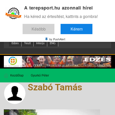
A terepsport.hu azonnali hírei
Bejelentkezés
.
Ha kéred az értesítést, kattints a gombra!
Késöbb
Kérem
by PushAlert
Edzes
Teszt
Interjú
ENG
Kezdőlap
Gyurkó Péter
Szabó Tamás