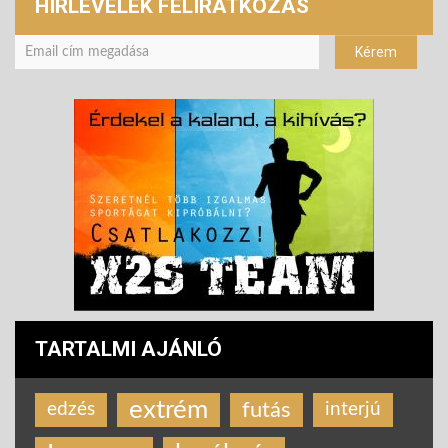
HÍRLEVELEK FELIRATKOZÁS
TARTALMI AJÁNLÓ
extrém
futás
edzés
interjú