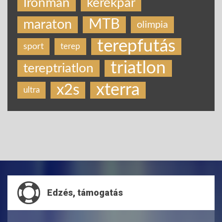
Ironman
kerékpár
MTB
maraton
olimpia
terepfutás
sport
terep
triatlon
tereptriatlon
xterra
x2s
ultra
Edzés, támogatás