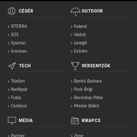
CÉGÉR
OUTDOOR
XTERRA
Kaland
X2S
Vadvíz
Spartan
Levegő
Ironman
Extrém
TECH
VERSENYZŐK
Triatlon
Benkó Barbara
Kerékpár
Poór Brigi
Futás
Boronkay Péter
Outdoor
Mester Bálint
MÉDIA
KIKAPCS
Partner
Zene