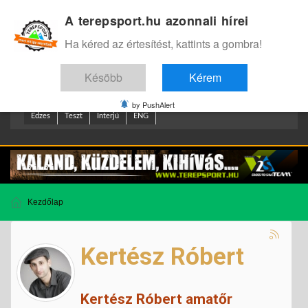
A terepsport.hu azonnali hírei
Bejelentkezés
.
Ha kéred az értesítést, kattints a gombra!
Késöbb
Kérem
by PushAlert
Edzes
Teszt
Interjú
ENG
Kezdőlap
Kertész Róbert
Kertész Róbert amatőr