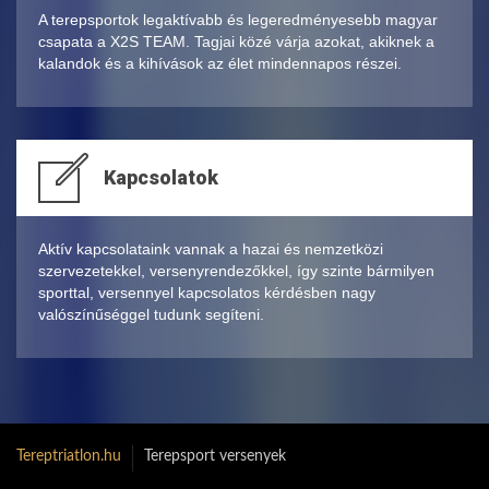
A terepsportok legaktívabb és legeredményesebb magyar
csapata a X2S TEAM. Tagjai közé várja azokat, akiknek a
kalandok és a kihívások az élet mindennapos részei.
Kapcsolatok
Aktív kapcsolataink vannak a hazai és nemzetközi
szervezetekkel, versenyrendezőkkel, így szinte bármilyen
sporttal, versennyel kapcsolatos kérdésben nagy
valószínűséggel tudunk segíteni.
Tereptriatlon.hu
Terepsport versenyek