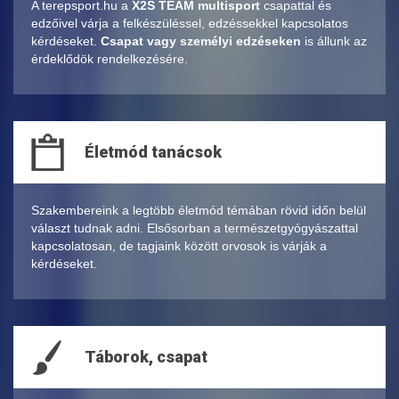
A terepsport.hu a
X2S TEAM multisport
csapattal és
edzőivel várja a felkészüléssel, edzéssekkel kapcsolatos
kérdéseket.
Csapat vagy személyi edzéseken
is állunk az
érdeklődök rendelkezésére.
Életmód tanácsok
Szakembereink a legtöbb életmód témában rövid időn belül
választ tudnak adni. Elsősorban a természetgyógyászattal
kapcsolatosan, de tagjaink között orvosok is várják a
kérdéseket.
Táborok, csapat