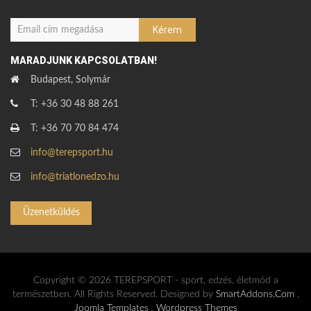
MARADJUNK KAPCSOLATBAN!
Budapest, Solymár
T: +36 30 48 88 261
T: +36 70 70 84 474
info@terepsport.hu
info@triatlonedzo.hu
Üzenetküldés
Copyright © 2026 TEREPSPORT - sport, edzés, életmód a
természetben. All Rights Reserved. Designed by
SmartAddons.Com
,
Joomla Templates
,
Wordpress Themes