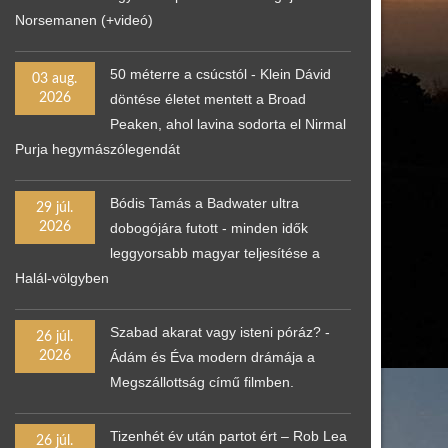
Norsemanen (+videó)
50 méterre a csúcstól - Klein Dávid
03 aug.
2026
döntése életet mentett a Broad
Peaken, ahol lavina sodorta el Nirmal
Purja hegymászólegendát
Bódis Tamás a Badwater ultra
29 júl.
2026
dobogójára futott - minden idők
leggyorsabb magyar teljesítése a
Halál-völgyben
Szabad akarat vagy isteni póráz? -
26 júl.
2026
Ádám és Éva modern drámája a
Megszállottság című filmben.
Tizenhét év után partot ért – Rob Lea
26 júl.