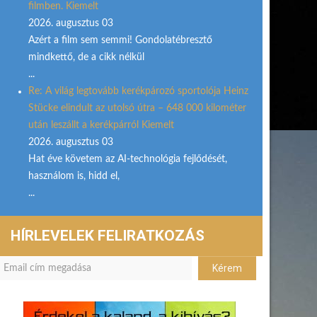
filmben. Kiemelt
2026. augusztus 03
Azért a film sem semmi! Gondolatébresztő
mindkettő, de a cikk nélkül
...
Re: A világ legtovább kerékpározó sportolója Heinz
Stücke elindult az utolsó útra – 648 000 kilométer
után leszállt a kerékpárról Kiemelt
2026. augusztus 03
Hat éve követem az AI-technológia fejlődését,
használom is, hidd el,
...
HÍRLEVELEK FELIRATKOZÁS