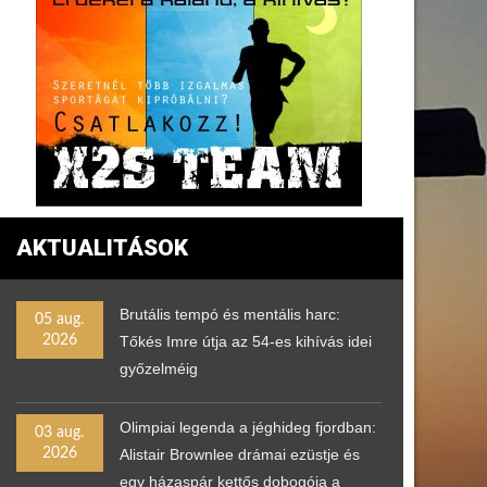
AKTUALITÁSOK
Brutális tempó és mentális harc:
05 aug.
2026
Tőkés Imre útja az 54-es kihívás idei
győzelméig
Olimpiai legenda a jéghideg fjordban:
03 aug.
2026
Alistair Brownlee drámai ezüstje és
egy házaspár kettős dobogója a