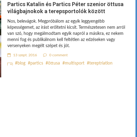
Partics Katalin és Partics Péter szenior öttusa
világbajnokok a terepsportolók között
Nos, belevágok. Megpróbálom az egyik leggyengébb
képességemet, az írást erőltetni kicsit. Természetesen nem arról
van szó, hogy megálmodtam egyik napról a másikra, ez nekem
menni fog és publikálnom kell feltétlen az edzéseken vagy
versenyeken megélt szépet és jót.
13 szept. 2016
0 comment
blog
partics
öttusa
multisport
tereptriatlon