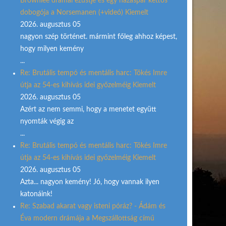
Brownlee drámai ezüstje és egy házaspár kettős
dobogója a Norsemanen (+videó) Kiemelt
2026. augusztus 05
nagyon szép történet. mármint főleg ahhoz képest,
hogy milyen kemény
...
Re: Brutális tempó és mentális harc: Tőkés Imre
útja az 54-es kihívás idei győzelméig Kiemelt
2026. augusztus 05
Azért az nem semmi, hogy a menetet együtt
nyomták végig az
...
Re: Brutális tempó és mentális harc: Tőkés Imre
útja az 54-es kihívás idei győzelméig Kiemelt
2026. augusztus 05
Azta... nagyon kemény! Jó, hogy vannak ilyen
katonáink!
Re: Szabad akarat vagy isteni póráz? - Ádám és
Éva modern drámája a Megszállottság című