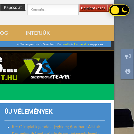
Kapcsolat
Bejelentkezés
.
LOG
INTERJÚK
2026. augusztus 8. Szombat Ma
László
és
Eszmeralda
napja van.
ÚJ VÉLEMÉNYEK
Re: Olimpiai legenda a jéghideg fjordban: Alistair