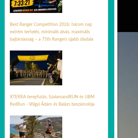
Best Ranger Competition 2026: három nap
extrém terhelés, minimális alvás, maximális
bajtársiasság – a 75th Rangers újabb diadala
24 ápr. 2026
XTERRA terepfutás, SzalamandRUN és UBM
RedRun - Völgyi Ádám és Balázs beszámolója
14 jún. 2026