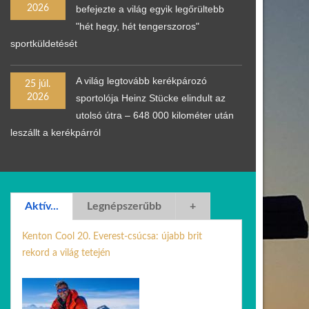
2026
befejezte a világ egyik legőrültebb
"hét hegy, hét tengerszoros"
sportküldetését
A világ legtovább kerékpározó
25 júl.
2026
sportolója Heinz Stücke elindult az
utolsó útra – 648 000 kilométer után
leszállt a kerékpárról
Aktív...
Legnépszerűbb
+
Kenton Cool 20. Everest-csúcsa: újabb brit
rekord a világ tetején
24 jún. 2026