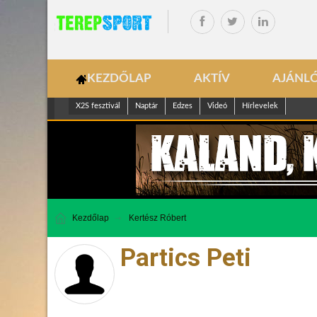
KEZDŐLAP
AKTÍV
AJÁNL
X2S fesztivál
Naptár
Edzes
Videó
Hírlevelek
Kezdőlap
Kertész Róbert
Partics Peti