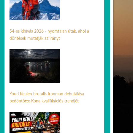
54-es kihívás 2026 - nyomtalan útak, ahol a
döntések mutatják az irányt
31 máj. 2026
Youri Keulen brutalis Ironman debutálása
bedöntötte Kona kvalifikációs trendjét
02 jún. 2026