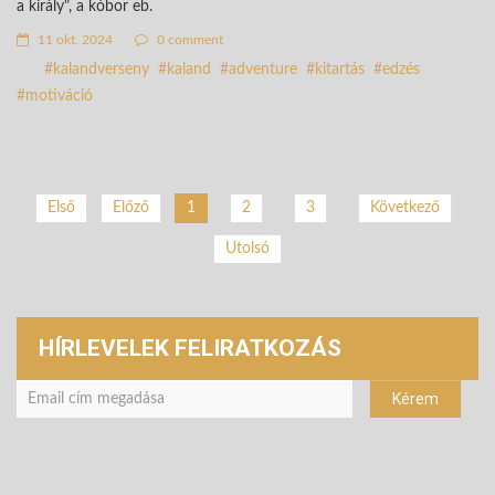
a király", a kóbor eb.
11 okt. 2024
0 comment
kalandverseny
kaland
adventure
kitartás
edzés
motiváció
2
3
Következő
Első
Előző
1
Utolsó
HÍRLEVELEK FELIRATKOZÁS