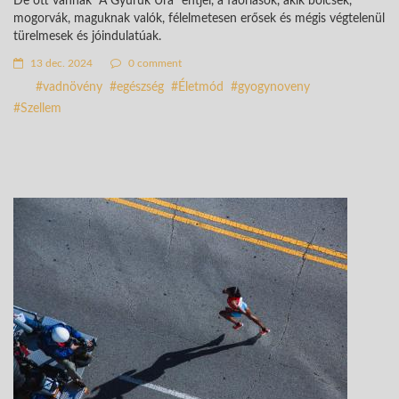
De ott vannak "A Gyűrűk Ura" entjei, a faóriások, akik bölcsek,
mogorvák, maguknak valók, félelmetesen erősek és mégis végtelenül
türelmesek és jóindulatúak.
13 dec. 2024
0 comment
vadnövény
egészség
Életmód
gyogynoveny
Szellem