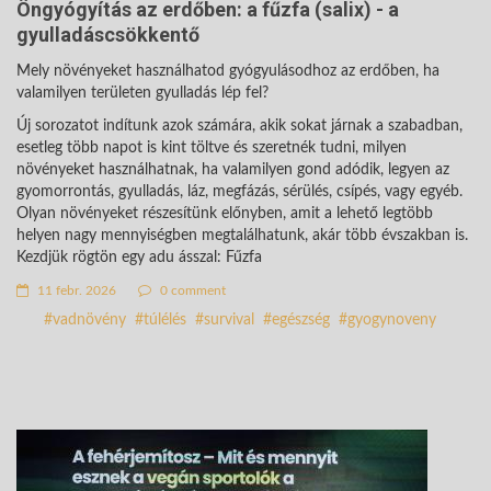
Öngyógyítás az erdőben: a fűzfa (salix) - a
gyulladáscsökkentő
Mely növényeket használhatod gyógyulásodhoz az erdőben, ha
valamilyen területen gyulladás lép fel?
Új sorozatot indítunk azok számára, akik sokat járnak a szabadban,
esetleg több napot is kint töltve és szeretnék tudni, milyen
növényeket használhatnak, ha valamilyen gond adódik, legyen az
gyomorrontás, gyulladás, láz, megfázás, sérülés, csípés, vagy egyéb.
Olyan növényeket részesítünk előnyben, amit a lehető legtöbb
helyen nagy mennyiségben megtalálhatunk, akár több évszakban is.
Kezdjük rögtön egy adu ásszal: Fűzfa
11 febr. 2026
0 comment
vadnövény
túlélés
survival
egészség
gyogynoveny