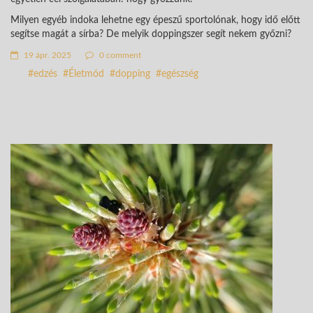
Milyen egyéb indoka lehetne egy épeszű sportolónak, hogy idő előtt
segítse magát a sírba? De melyik doppingszer segít nekem győzni?
19 ápr. 2025
0 comment
edzés
Életmód
dopping
egészség