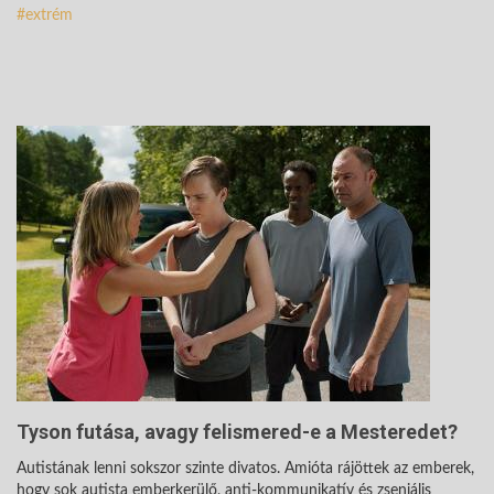
extrém
Tyson futása, avagy felismered-e a Mesteredet?
Autistának lenni sokszor szinte divatos. Amióta rájöttek az emberek,
hogy sok autista emberkerülő, anti-kommunikatív és zseniális