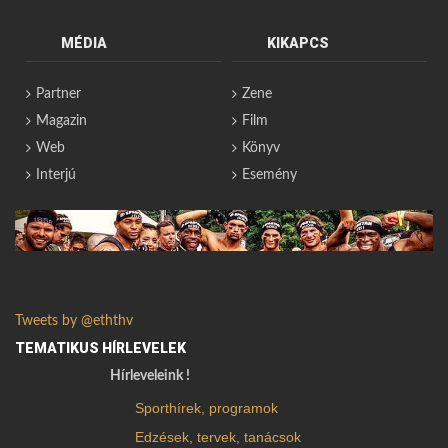
MÉDIA
KIKAPCS
Partner
Zene
Magazin
Film
Web
Könyv
Interjú
Esemény
Tweets by @eththv
TEMATIKUS HÍRLEVELEK
Hírleveleink !
Sporthírek, programok
Edzések, tervek, tanácsok