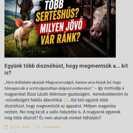
Együnk több disznóhúst, hogy megmentsük a... kit
is?
„Nem felhizlalni akarjuk Magyarországot, hanem arra hívjuk fel, hogy
támogassák a sertéságazatban dolgozó embereket.”
– így motiválja a
magyarokat Búza László élelmiszer-gazdaságért, -kereskedelemért és
-műveltségért felelős államtitkár
[2]
. Azt kéri együnk több
disznóhúst, hogy megmentsük az ágazatot. Mélyen magamba
néztem. No meg kicsit a valós helyzetbe is. A magyarok egyenek
még több disznót? És nem akarnak minket felhizlalni?
23 jún. 2026
0 comment