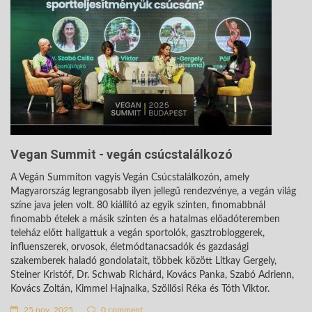
Vegan Summit - vegán csúcstalálkozó
A Vegán Summiton vagyis Vegán Csúcstalálkozón, amely
Magyarország legrangosabb ilyen jellegű rendezvénye, a vegán világ
színe java jelen volt. 80 kiállító az egyik szinten, finomabbnál
finomabb ételek a másik szinten és a hatalmas előadóteremben
teleház előtt hallgattuk a vegán sportolók, gasztrobloggerek,
influenszerek, orvosok, életmódtanacsadók és gazdasági
szakemberek haladó gondolatait, többek között Litkay Gergely,
Steiner Kristóf, Dr. Schwab Richárd, Kovács Panka, Szabó Adrienn,
Kovács Zoltán, Kimmel Hajnalka, Szöllősi Réka és Tóth Viktor.
25 nov. 2025
0 comment