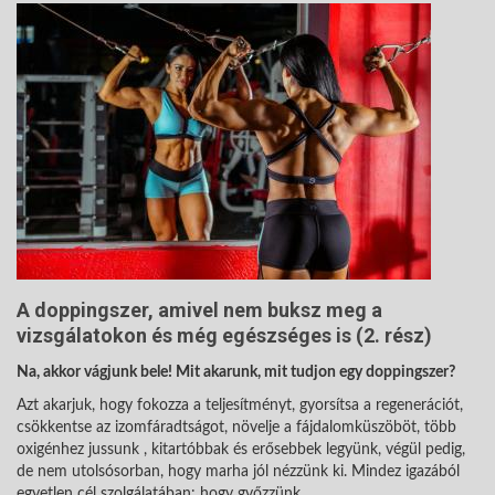
A doppingszer, amivel nem buksz meg a
vizsgálatokon és még egészséges is (2. rész)
Na, akkor vágjunk bele! Mit akarunk, mit tudjon egy doppingszer?
Azt akarjuk, hogy fokozza a teljesítményt, gyorsítsa a regenerációt,
csökkentse az izomfáradtságot, növelje a fájdalomküszöböt, több
oxigénhez jussunk , kitartóbbak és erősebbek legyünk, végül pedig,
de nem utolsósorban, hogy marha jól nézzünk ki. Mindez igazából
egyetlen cél szolgálatában: hogy győzzünk.