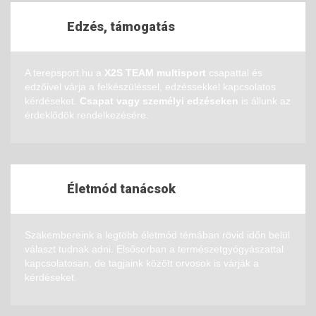
Edzés, támogatás
A terepsport.hu a
X2S TEAM multisport
csapattal és
edzőivel várja a felkészüléssel, edzéssekkel kapcsolatos
kérdéseket.
Csapat vagy személyi edzéseken
is állunk az
érdeklődök rendelkezésére.
Életmód tanácsok
Szakembereink a legtöbb életmód témában rövid időn belül
választ tudnak adni. Elsősorban a természetgyógyászattal
kapcsolatosan, de tagjaink között orvosok is várják a
kérdéseket.