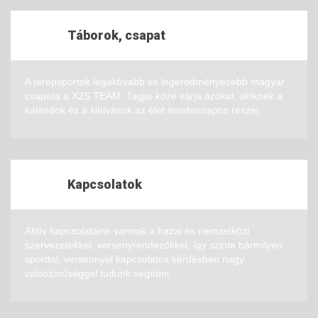
Táborok, csapat
A terepsportok legaktívabb és legeredményesebb magyar
csapata a X2S TEAM. Tagjai közé várja azokat, akiknek a
kalandok és a kihívások az élet mindennapos részei.
Kapcsolatok
Aktív kapcsolataink vannak a hazai és nemzetközi
szervezetekkel, versenyrendezőkkel, így szinte bármilyen
sporttal, versennyel kapcsolatos kérdésben nagy
valószínűséggel tudunk segíteni.