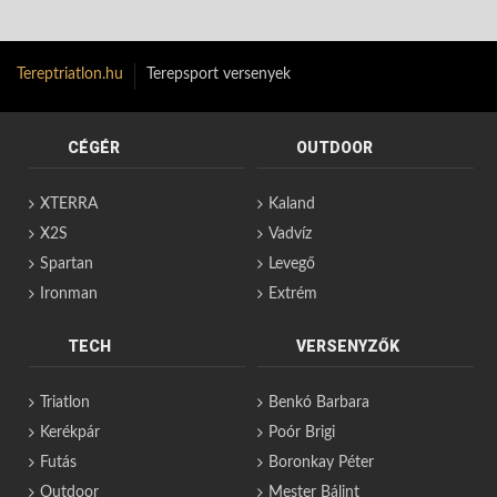
Tereptriatlon.hu
Terepsport versenyek
CÉGÉR
OUTDOOR
XTERRA
Kaland
X2S
Vadvíz
Spartan
Levegő
Ironman
Extrém
TECH
VERSENYZŐK
Triatlon
Benkó Barbara
Kerékpár
Poór Brigi
Futás
Boronkay Péter
Outdoor
Mester Bálint