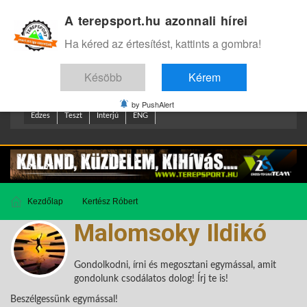
A terepsport.hu azonnali hírei
Bejelentkezés
.
Ha kéred az értesítést, kattints a gombra!
Késöbb
Kérem
by PushAlert
Edzes
Teszt
Interjú
ENG
Kezdőlap
Kertész Róbert
Malomsoky Ildikó
Gondolkodni, írni és megosztani egymással, amit
gondolunk csodálatos dolog! Írj te is!
Beszélgessünk egymással!