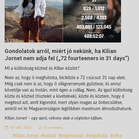
Gondolatok arról, miért jó nekünk, ha Kilian
Jornet nem adja fel („72 fourteeners in 31 days”)
Mi a különbség közted és Kilian között?
Nem az, hogy ő megfutotta, biciklizte a 72 csúcsot 31 nap alatt.
Még csak nem is az, hogy ő világversenyek győztese, és annyi
követője van az Instán, mint égen a csillag. Nem. Az igazi különbség
közte és közted (tisztelet a kivételnek), közte és köztem, hogy ő
megteszi azt, amit kigondol, mert olyan magas az önbecsülése,
amiről mi itt Magyarországon legtöbben maximum álmodozhatunk.
Kilian Jornet – egy apró, vékony alak a végtelen tájban.
07 okt. 2025
0 comment
Kilian Jornet
kaland
hegymászás
hegyifutás
ultra