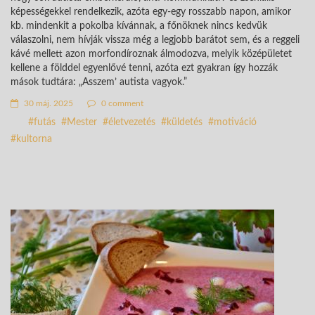
képességekkel rendelkezik, azóta egy-egy rosszabb napon, amikor
kb. mindenkit a pokolba kívánnak, a főnöknek nincs kedvük
válaszolni, nem hívják vissza még a legjobb barátot sem, és a reggeli
kávé mellett azon morfondíroznak álmodozva, melyik középületet
kellene a földdel egyenlővé tenni, azóta ezt gyakran így hozzák
mások tudtára: „Asszem’ autista vagyok.”
30 máj. 2025
0 comment
futás
Mester
életvezetés
küldetés
motiváció
kultorna