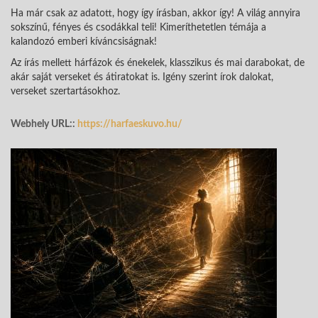
Ha már csak az adatott, hogy így írásban, akkor így! A világ annyira
sokszínű, fényes és csodákkal teli! Kimeríthetetlen témája a
kalandozó emberi kíváncsiságnak!
Az írás mellett hárfázok és énekelek, klasszikus és mai darabokat, de
akár saját verseket és átiratokat is. Igény szerint írok dalokat,
verseket szertartásokhoz.
Webhely URL::
https://harfaeskuvo.hu/