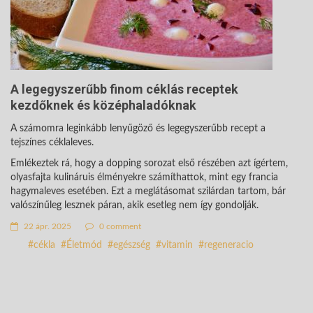
A legegyszerűbb finom céklás receptek
kezdőknek és középhaladóknak
A számomra leginkább lenyűgöző és legegyszerűbb recept a
tejszínes céklaleves.
Emlékeztek rá, hogy a dopping sorozat első részében azt ígértem,
olyasfajta kulináruis élményekre számíthattok, mint egy francia
hagymaleves esetében. Ezt a meglátásomat szilárdan tartom, bár
valószínűleg lesznek páran, akik esetleg nem így gondolják.
22 ápr. 2025
0 comment
cékla
Életmód
egészség
vitamin
regeneracio