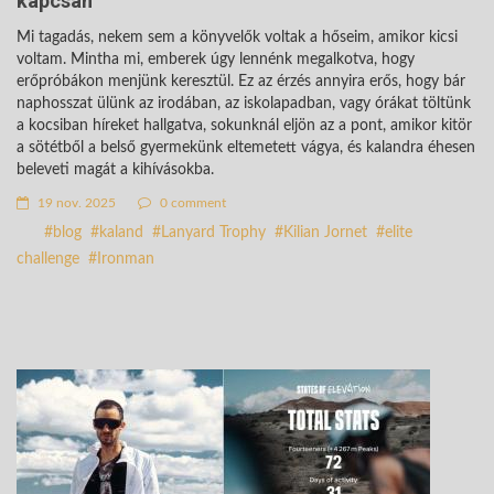
kapcsán
Mi tagadás, nekem sem a könyvelők voltak a hőseim, amikor kicsi
voltam. Mintha mi, emberek úgy lennénk megalkotva, hogy
erőpróbákon menjünk keresztül. Ez az érzés annyira erős, hogy bár
naphosszat ülünk az irodában, az iskolapadban, vagy órákat töltünk
a kocsiban híreket hallgatva, sokunknál eljön az a pont, amikor kitör
a sötétből a belső gyermekünk eltemetett vágya, és kalandra éhesen
beleveti magát a kihívásokba.
19 nov. 2025
0 comment
blog
kaland
Lanyard Trophy
Kilian Jornet
elite
challenge
Ironman