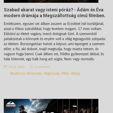
Szabad akarat vagy isteni póráz? - Ádám és Éva
modern drámája a Megszállottság című filmben.
Emlékszem, egyszer ott álltam asszem az Erzsébet híd korlátjánál,
azzal a titkos szándékkal, hogy levetem magam. 17 éves voltam.
Eldobni az életet vagány, menő dolognak tűnt. A szememből
patakzottak a könnyek és enyém volt a világ legnagyobb színpada:
az életem. Borzongatóan hatott a képsor, ami lepergett a szemem
előtt: a fiú, aki dobott, majd megtudja, hogy miatta tettem, és
nagyon fogja bánni. Csak álltam ott, földbe gyökerezett lábbal, és
hála Istennek, egy halk hang azt súgta: Nem vagy normális.
26 júl. 2026
0 comment
kultorna
mentalis
egészség
film
blog