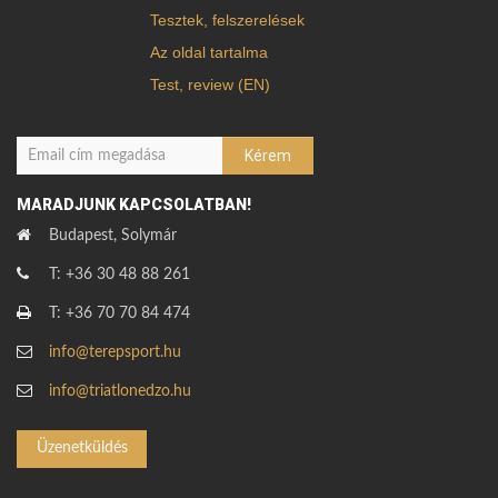
Tesztek, felszerelések
Az oldal tartalma
Test, review (EN)
MARADJUNK KAPCSOLATBAN!
Budapest, Solymár
T: +36 30 48 88 261
T: +36 70 70 84 474
info@terepsport.hu
info@triatlonedzo.hu
Üzenetküldés