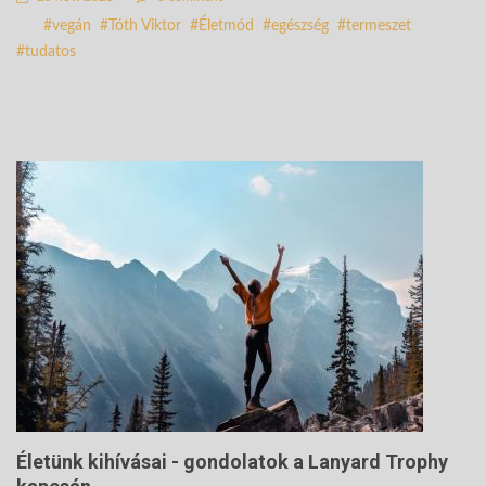
vegán
Tóth Viktor
Életmód
egészség
termeszet
tudatos
Életünk kihívásai - gondolatok a Lanyard Trophy