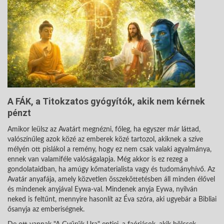
A FÁK, a Titokzatos gyógyítók, akik nem kérnek
pénzt
Amikor leülsz az Avatárt megnézni, főleg, ha egyszer már láttad,
valószínűleg azok közé az emberek közé tartozol, akiknek a szíve
mélyén ott pislákol a remény, hogy ez nem csak valaki agyalmánya,
ennek van valamiféle valóságalapja. Még akkor is ez rezeg a
gondolataidban, ha amúgy kőmaterialista vagy és tudományhívő. Az
Avatár anyafája, amely közvetlen összeköttetésben áll minden élővel
és mindenek anyjával Eywa-val. Mindenek anyja Eywa, nyilván
neked is feltűnt, mennyire hasonlít az Éva szóra, aki ugyebár a Bibliai
ősanyja az emberiségnek.