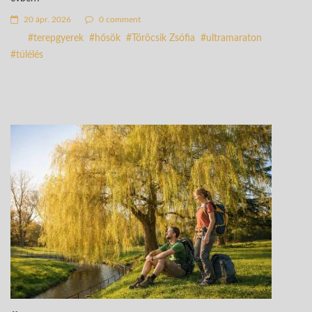
20 ápr. 2026
0 comment
terepgyerek
hősök
Töröcsik Zsófia
ultramaraton
túlélés