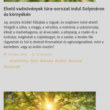
Ehető vadnövények túra-sorozat indul Solymáron
és környékén
Jaj, annyira örülök! Kibújtak a rügyek, és majdnem mind ehető!
Virágzik a szilva, a meggy, a vérszilva, a mahónia, a százszorszép,
kibújt a medvehagyma, az árvacsalán, a pitypang, a csalán és a
turbolya, megindult a csipkebogyó, és a szeder, a leveles fák
rügyeznek és hol is ehetnél finomabbat és egészségesebbet, mint a
kertedben, vagy az erdőn-mezőn?
29 márc. 2025
0 comment
vadnövény
túra
tanulas
túlélés
survival
bushcraft