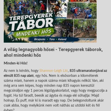
A világ legnagyobb hősei - Terepgyerek táborok,
ahol mindenki hős
Minden-ki Hős!
Az nem is kérdés, hogy
Shannon-Leigh Litt
,
835 ultramaratonjával az
elmúlt 835 nap alatt
, egy hős. Nem is elsősorban a kilométerek
száma miatt, hanem a napok száma miatt kihagyás nélkül. Van, aki
még arra sem képes, hogy minden nap 835 napon keresztül
megcsináljon egy 1 perces légzőgyakorlatot, vagy hogy megpucolja a
fogát. Ha túl fáradt, beesik az ágyba és maga elé sóhajtja: Majd
holnap. És puff, már ki is maradt egy nap. De belegondoltunk akár
csak abba, hogy melyikünk nem volt náthás az utóbbi két és fél
évben?