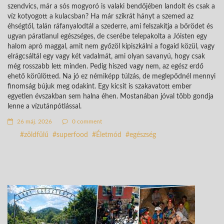
szendvics, már a sós mogyoró is valaki bendőjében landolt és csak a
víz kotyogott a kulacsban? Ha már szikrát hányt a szemed az
éhségtől, talán ráfanyalodtál a szederre, ami felszakítja a bőrödet és
ugyan páratlanul egészséges, de cserébe telepakolta a Jóisten egy
halom apró maggal, amit nem győzöl kipiszkálni a fogaid közül, vagy
elrágcsáltál egy vagy két vadalmát, ami olyan savanyú, hogy csak
még rosszabb lett minden. Pedig hiszed vagy nem, az egész erdő
ehető körülötted. Na jó ez némiképp túlzás, de meglepődnél mennyi
finomság bújuk meg odakint. Egy kicsit is szakavatott ember
egyetlen évszakban sem halna éhen. Mostanában jóval több gondja
lenne a vízutánpótlással.
26 máj. 2026
0 comment
zöldfülű
superfood
Életmód
egészség