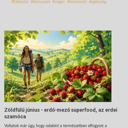
Életmód
környezet
vegán
termeszet
egészség
Zöldfülű június - erdő-mező superfood, az erdei
szamóca
Voltatok már úgy, hogy odakint a természetben elfogyott a