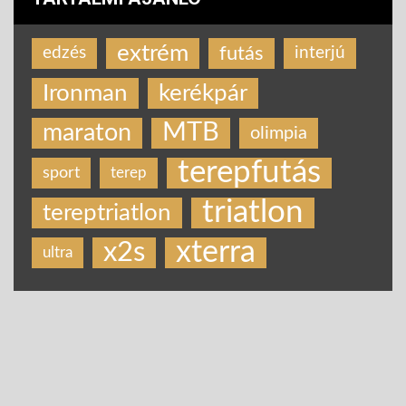
extrém
futás
edzés
interjú
Ironman
kerékpár
MTB
maraton
olimpia
terepfutás
sport
terep
triatlon
tereptriatlon
xterra
x2s
ultra