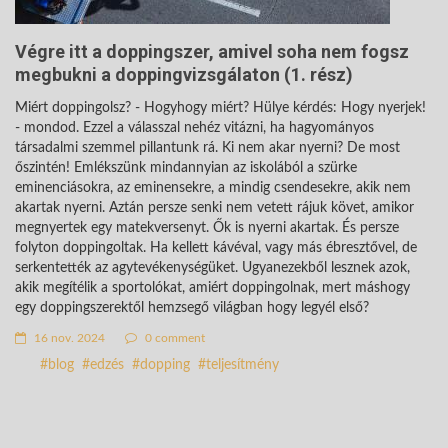
Végre itt a doppingszer, amivel soha nem fogsz
megbukni a doppingvizsgálaton (1. rész)
Miért doppingolsz? - Hogyhogy miért? Hülye kérdés: Hogy nyerjek!
- mondod. Ezzel a válasszal nehéz vitázni, ha hagyományos
társadalmi szemmel pillantunk rá. Ki nem akar nyerni? De most
őszintén! Emlékszünk mindannyian az iskolából a szürke
eminenciásokra, az eminensekre, a mindig csendesekre, akik nem
akartak nyerni. Aztán persze senki nem vetett rájuk követ, amikor
megnyertek egy matekversenyt. Ők is nyerni akartak. És persze
folyton doppingoltak. Ha kellett kávéval, vagy más ébresztővel, de
serkentették az agytevékenységüket. Ugyanezekből lesznek azok,
akik megítélik a sportolókat, amiért doppingolnak, mert máshogy
egy doppingszerektől hemzsegő világban hogy legyél első?
16 nov. 2024
0 comment
blog
edzés
dopping
teljesítmény