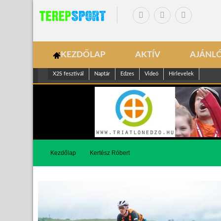
KEZDŐLAP
AKTÍV
AJÁNL
X2S fesztivál
Naptár
Edzes
Videó
Hírlevelek
Kezdőlap
Kertész Róbert