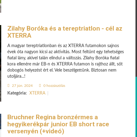
Zilahy Boróka és a tereptriatlon - cél az
XTERRA
A magyar tereptriatlonban és az XTERRA futamokon sajnos
évek óta nagyon kicsi az aktivitás. Most feltűnt egy tehetséges
fiatal lány, akivel talán elindul a változás. Zilahy Boróka fiatal
kora ellenére már EB-n és XTERRA futamon is rajthoz állt, sőt
dobogós helyezést ért el. Vele beszélgettünk. Biztosan nem
utoljára...!
27 jún. 2024
0 hozzászólás
Kategória:
XTERRA
Bruchner Regina bronzérmes a
hegyikerékpár junior EB short race
versenyén (+videó)