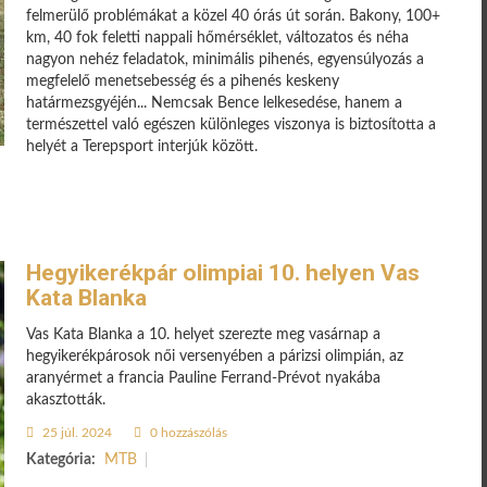
felmerülő problémákat a közel 40 órás út során. Bakony, 100+
km, 40 fok feletti nappali hőmérséklet, változatos és néha
nagyon nehéz feladatok, minimális pihenés, egyensúlyozás a
megfelelő menetsebesség és a pihenés keskeny
határmezsgyéjén... Nemcsak Bence lelkesedése, hanem a
természettel való egészen különleges viszonya is biztosította a
helyét a Terepsport interjúk között.
Hegyikerékpár olimpiai 10. helyen Vas
Kata Blanka
Vas Kata Blanka a 10. helyet szerezte meg vasárnap a
hegyikerékpárosok női versenyében a párizsi olimpián, az
aranyérmet a francia Pauline Ferrand-Prévot nyakába
akasztották.
25 júl. 2024
0 hozzászólás
Kategória:
MTB