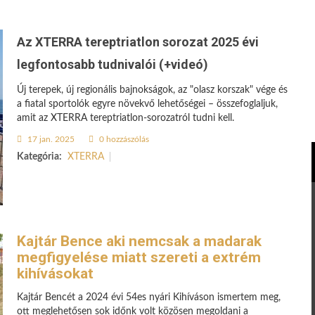
Az XTERRA tereptriatlon sorozat 2025 évi
legfontosabb tudnivalói (+videó)
Új terepek, új regionális bajnokságok, az "olasz korszak" vége és
a fiatal sportolók egyre növekvő lehetőségei – összefoglaljuk,
amit az XTERRA tereptriatlon-sorozatról tudni kell.
17 jan. 2025
0 hozzászólás
Kategória:
XTERRA
Kajtár Bence aki nemcsak a madarak
megfigyelése miatt szereti a extrém
kihívásokat
Kajtár Bencét a 2024 évi 54es nyári Kihíváson ismertem meg,
ott meglehetősen sok időnk volt közösen megoldani a