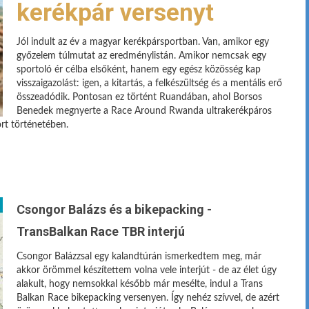
kerékpár versenyt
Jól indult az év a magyar kerékpársportban. Van, amikor egy
győzelem túlmutat az eredménylistán. Amikor nemcsak egy
sportoló ér célba elsőként, hanem egy egész közösség kap
visszaigazolást: igen, a kitartás, a felkészültség és a mentális erő
összeadódik. Pontosan ez történt Ruandában, ahol Borsos
Benedek megnyerte a Race Around Rwanda ultrakerékpáros
ort történetében.
Csongor Balázs és a bikepacking -
TransBalkan Race TBR interjú
Csongor Balázzsal egy kalandtúrán ismerkedtem meg, már
akkor örömmel készítettem volna vele interjút - de az élet úgy
alakult, hogy nemsokkal később már mesélte, indul a Trans
Balkan Race bikepacking versenyen. Így nehéz szívvel, de azért