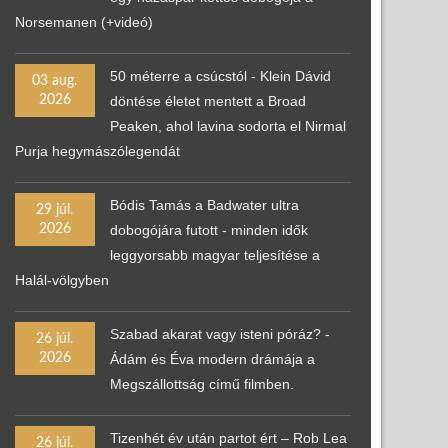
Norsemanen (+videó)
50 méterre a csúcstól - Klein Dávid
03 aug.
2026
döntése életet mentett a Broad
Peaken, ahol lavina sodorta el Nirmal
Purja hegymászólegendát
Bódis Tamás a Badwater ultra
29 júl.
2026
dobogójára futott - minden idők
leggyorsabb magyar teljesítése a
Halál-völgyben
Szabad akarat vagy isteni póráz? -
26 júl.
2026
Ádám és Éva modern drámája a
Megszállottság című filmben.
Tizenhét év után partot ért – Rob Lea
26 júl.