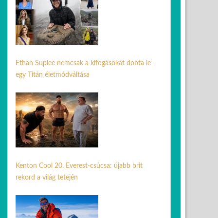
Ethan Suplee nemcsak a kifogásokat dobta le -
egy Titán életmódváltása
05 jún. 2026
Kenton Cool 20. Everest-csúcsa: újabb brit
rekord a világ tetején
24 jún. 2026