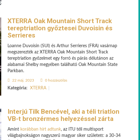
XTERRA Oak Mountain Short Track
tereptriatlon győztesei Duvoisin és
Serrieres
Loanne Duvoisin (SUI) és Arthur Serrieres (FRA) vasárnap
megszerezték az XTERRA Oak Mountain Short Track
tereptriatlon győzelmet egy forró és párás délutánon az
alabamai Shelby megyében található Oak Mountain State
Parkban.
22 máj. 2023
0 hozzászólás
Kategória:
XTERRA
Interjú Tilk Bencével, aki a téli triatlon
VB-t bronzérmes helyezéssel zárta
Amint
korábban hírt adtunk
, az ITU téli multisport
világbajnokságon nagyszerű magyar siker született: a 30-34