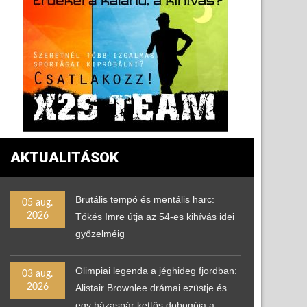
AKTUALITÁSOK
Brutális tempó és mentális harc:
05 aug.
2026
Tőkés Imre útja az 54-es kihívás idei
győzelméig
Olimpiai legenda a jéghideg fjordban:
03 aug.
2026
Alistair Brownlee drámai ezüstje és
egy házaspár kettős dobogója a