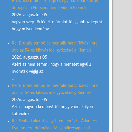
Brownlee drámai ezüstje és egy házaspár kettős
dobogója a Norsemanen (+videó) Kiemelt
2026. augusztus 05
nagyon szép történet. mármint főleg ahhoz képest,
hogy milyen kemény
...
Re: Brutális tempó és mentális harc: Tőkés Imre
útja az 54-es kihívás idei győzelméig Kiemelt
2026. augusztus 05
Azért az nem semmi, hogy a menetet együtt
nyomták végig az
...
Re: Brutális tempó és mentális harc: Tőkés Imre
útja az 54-es kihívás idei győzelméig Kiemelt
2026. augusztus 05
Azta... nagyon kemény! Jó, hogy vannak ilyen
katonáink!
Re: Szabad akarat vagy isteni póráz? - Ádám és
Éva modern drámája a Megszállottság című