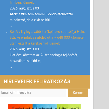
filmben. Kiemelt
2026. augusztus 03
Azért a film sem semmi! Gondolatébresztő
mindkettő, de a cikk nélkül
...
Re: A világ legtovább kerékpározó sportolója Heinz
Stücke elindult az utolsó útra – 648 000 kilométer
után leszállt a kerékpárról Kiemelt
2026. augusztus 03
Hat éve követem az AI-technológia fejlődését,
használom is, hidd el,
...
HÍRLEVELEK FELIRATKOZÁS