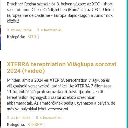
Bruchner Regina szenzációs 3. helyen végzett az XCC - short
race futamon Cheile Grădiștei-ben (Románia) az UEC - Union
Européenne de Cyclisme - Európa Bajnokságon a Junior nők
között!
09 máj. 2024
0 hozzászólás
Kategória:
MTB
XTERRA tereptriatlon Világkupa sorozat
2024 (+videó)
Minden, amit a 2024-es XTERRA tereptriatlon világkupa és
világbajnoki versenyekről tudni kell. Az XTERRA 7 állomásos,
11 futamból álló profi sorozata ott folytatja, ahol az elit
tereptriatlon legnagyobb csatái az előző szezonban
abbamaradtak. Az amatőröknek pedig ugyanazon a pályán, de
más szabályokkal lehet versenyezni.
31 jan. 2024
0 hozzászólás
Kategória:
XTERRA