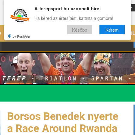
A terepsport.hu azonnali hírei
ENG
Reviews
Archívum
Rólunk
Ha kéred az értesítést, kattints a gombra!
Késöbb
Kérem
Ó
EDZÉS
ÉLETMÓD
VILÁG
B
by PushAlert
Borsos Benedek nyerte
a Race Around Rwanda