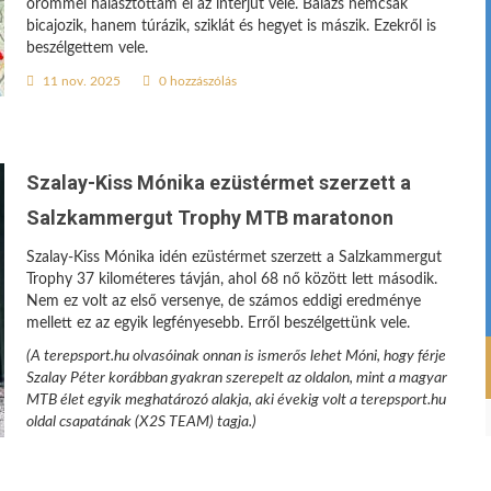
örömmel halasztottam el az interjút vele. Balázs nemcsak
bicajozik, hanem túrázik, sziklát és hegyet is mászik. Ezekről is
beszélgettem vele.
11 nov. 2025
0 hozzászólás
Szalay-Kiss Mónika ezüstérmet szerzett a
Salzkammergut Trophy MTB maratonon
Szalay-Kiss Mónika idén ezüstérmet szerzett a Salzkammergut
Trophy 37 kilométeres távján, ahol 68 nő között lett második.
Nem ez volt az első versenye, de számos eddigi eredménye
mellett ez az egyik legfényesebb. Erről beszélgettünk vele.
(A terepsport.hu olvasóinak onnan is ismerős lehet Móni, hogy férje
Szalay Péter korábban gyakran szerepelt az oldalon, mint a magyar
MTB élet egyik meghatározó alakja, aki évekig volt a terepsport.hu
oldal csapatának (X2S TEAM) tagja.)