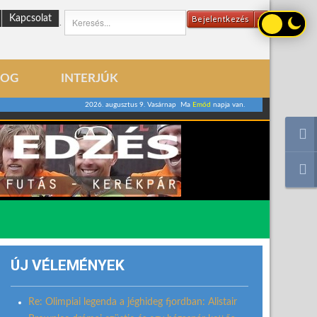
Kapcsolat
Bejelentkezés
.
LOG
INTERJÚK
2026. augusztus 9. Vasárnap Ma
Emőd
napja van.
ÚJ VÉLEMÉNYEK
Re: Olimpiai legenda a jéghideg fjordban: Alistair