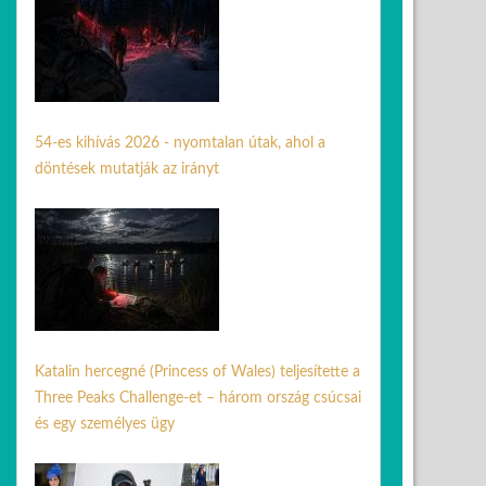
54-es kihívás 2026 - nyomtalan útak, ahol a
döntések mutatják az irányt
31 máj. 2026
Katalin hercegné (Princess of Wales) teljesítette a
Three Peaks Challenge-et – három ország csúcsai
és egy személyes ügy
03 júl. 2026