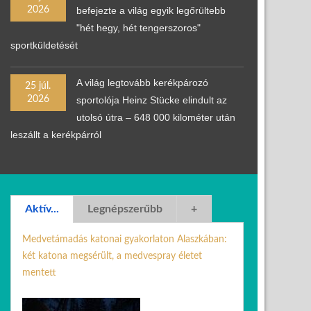
2026
befejezte a világ egyik legőrültebb
"hét hegy, hét tengerszoros"
sportküldetését
A világ legtovább kerékpározó
25 júl.
2026
sportolója Heinz Stücke elindult az
utolsó útra – 648 000 kilométer után
leszállt a kerékpárról
Aktív...
Legnépszerűbb
+
Medvetámadás katonai gyakorlaton Alaszkában:
két katona megsérült, a medvespray életet
mentett
21 ápr. 2026