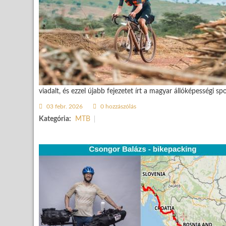
viadalt, és ezzel újabb fejezetet írt a magyar állóképességi sp
03 febr. 2026
0 hozzászólás
Kategória:
MTB