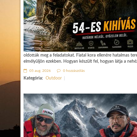
oldották meg a feladatokat. Fiatal kora ellenére hatalmas ter
elmélyüljön ezekben. Hogyan készült fel, hogyan látja a neh
05 aug. 2026
0 hozzászólás
Kategória:
Outdoor