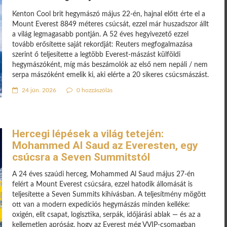
Kenton Cool brit hegymászó május 22-én, hajnal előtt érte el a
Mount Everest 8849 méteres csúcsát, ezzel már huszadszor állt
a világ legmagasabb pontján. A 52 éves hegyivezető ezzel
tovább erősítette saját rekordját: Reuters megfogalmazása
szerint ő teljesítette a legtöbb Everest-mászást külföldi
hegymászóként, míg más beszámolók az első nem nepáli / nem
serpa mászóként emelik ki, aki elérte a 20 sikeres csúcsmászást.
24 jún. 2026
0 hozzászólás
Hercegi lépések a világ tetején:
Mohammed Al Saud az Everesten, egy
csúcsra a Seven Summitstól
A 24 éves szaúdi herceg, Mohammed Al Saud május 27-én
felért a Mount Everest csúcsára, ezzel hatodik állomását is
teljesítette a Seven Summits kihívásban. A teljesítmény mögött
ott van a modern expedíciós hegymászás minden kelléke:
oxigén, elit csapat, logisztika, serpák, időjárási ablak — és az a
kellemetlen apróság, hogy az Everest még VVIP-csomagban