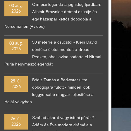
Olimpiai legenda a jéghideg fjordban:
03 aug.
2026
Alistair Brownlee drámai ezüstje és
egy házaspár kettős dobogója a
Norsemanen (+videó)
50 méterre a csúcstól - Klein Dávid
03 aug.
2026
döntése életet mentett a Broad
Peaken, ahol lavina sodorta el Nirmal
Purja hegymászólegendát
Bódis Tamás a Badwater ultra
29 júl.
2026
dobogójára futott - minden idők
leggyorsabb magyar teljesítése a
Halál-völgyben
Szabad akarat vagy isteni póráz? -
26 júl.
2026
Ádám és Éva modern drámája a