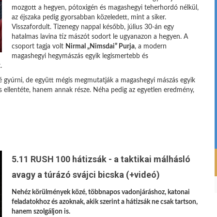
mozgott a hegyen, pótoxigén és magashegyi teherhordó nélkül,
az éjszaka pedig gyorsabban közeledett, mint a siker.
Visszafordult. Tizenegy nappal később, július 30-án egy
hatalmas lavina tíz mászót sodort le ugyanazon a hegyen. A
csoport tagja volt
Nirmal „Nimsdai” Purja
, a modern
magashegyi hegymászás egyik legismertebb és
.
tté gyúrni, de együtt mégis megmutatják a magashegyi mászás egyik
s ellentéte, hanem annak része. Néha pedig az egyetlen eredmény,
5.11 RUSH 100 hátizsák - a taktikai málhásló
avagy a túrázó svájci bicska (+videó)
Nehéz körülmények közé, többnapos vadonjáráshoz, katonai
feladatokhoz és azoknak, akik szerint a hátizsák ne csak tartson,
hanem szolgáljon is.