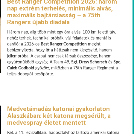
Best Ranger Competition 2026: három
nap extrém terhelés, minimális alvás,
maximális bajtársiasság – a 75th
Rangers újabb diadala
Három nap, alig több mint egy óra alvás, 100 km feletti táv,
nehéz terhek, technikai próbák, vízi feladatok és mentális
daráló: a 2026-os
Best Ranger Competition
megint
bebizonyította, hogy itt a hátizsák nem kiegészítő, hanem
jellempróba. A csapat nemcsak társak összessége, hanem
együttműködő egység. A Team 49,
Sgt. Drew Schorsch
és
Spc.
Caleb Godbold
győzött, miközben a 75th Ranger Regiment a
teljes dobogót besöpörte.
Medvetámadás katonai gyakorlaton
Alaszkában: két katona megsérült, a
medvespray életet mentett
Két, a 11. légiszállítású hadosztályhoz tartozó amerikai katona