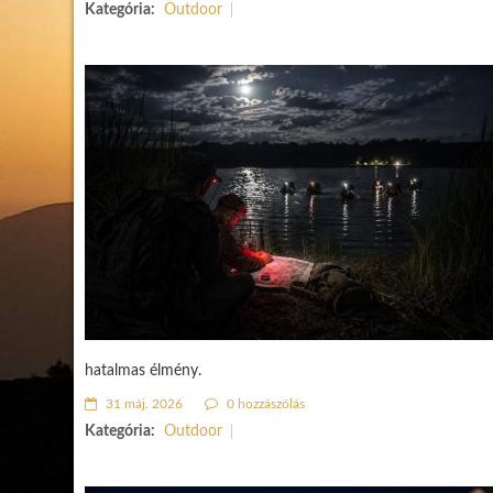
Kategória:
Outdoor
hatalmas élmény.
31 máj. 2026
0 hozzászólás
Kategória:
Outdoor