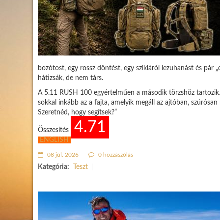
bozótost, egy rossz döntést, egy szikláról lezuhanást és pár „
hátizsák, de nem társ.
A 5.11 RUSH 100 egyértelműen a második törzshöz tartozik.
sokkal inkább az a fajta, amelyik megáll az ajtóban, szúrósan 
Szeretnéd, hogy segítsek?”
4.71
Összesítés
ENGLISH
08 júl. 2026
0 hozzászólás
Kategória:
Teszt