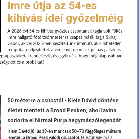
Imre útja az 54-es
kihívás idei győzelméig
A 2026 évi 54-es kihívás győztes csapatának tagja volt Tőkés
Imre hallgató főtörzsőrmester (a csapat másik tagja Suhaj
Gábor, akivel 2025-ben készítettünk interjút), akik hihetetlen
tempóban teljesítették a versenyt, nemcsak jól navigáltak és
eptapasztalattal rendelkezik, és egyik célja hogy még alaposabban
ézségeket és a próbákat?
50 méterre a csúcstól - Klein Dávid döntése
életet mentett a Broad Peaken, ahol lavina
sodorta el Nirmal Purja hegymászólegendát
Klein Dávid július 19-én már csak 50–70 függőleges méterre
lehetett a Broad Peak valódi csúcsától
. Huszonegy órája