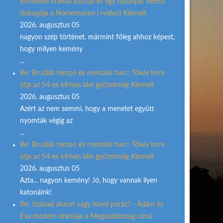
Brownlee drámai ezüstje és egy házaspár kettős
dobogója a Norsemanen (+videó) Kiemelt
2026. augusztus 05
nagyon szép történet. mármint főleg ahhoz képest,
hogy milyen kemény
...
Re: Brutális tempó és mentális harc: Tőkés Imre
útja az 54-es kihívás idei győzelméig Kiemelt
2026. augusztus 05
Azért az nem semmi, hogy a menetet együtt
nyomták végig az
...
Re: Brutális tempó és mentális harc: Tőkés Imre
útja az 54-es kihívás idei győzelméig Kiemelt
2026. augusztus 05
Azta... nagyon kemény! Jó, hogy vannak ilyen
katonáink!
Re: Szabad akarat vagy isteni póráz? - Ádám és
Éva modern drámája a Megszállottság című