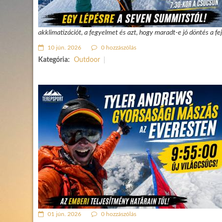
akklimatizációt, a fegyelmet és azt, hogy maradt-e jó döntés a fej
10 jún. 2026
0 hozzászólás
Kategória:
Outdoor
01 jún. 2026
0 hozzászólás