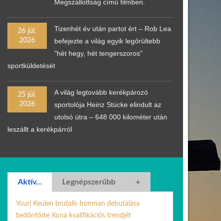
Megszállottság című filmben.
Tizenhét év után partot ért – Rob Lea
26 júl.
2026
befejezte a világ egyik legőrültebb
"hét hegy, hét tengerszoros"
sportküldetését
A világ legtovább kerékpározó
25 júl.
2026
sportolója Heinz Stücke elindult az
utolsó útra – 648 000 kilométer után
leszállt a kerékpárról
Aktív...
Legnépszerűbb
+
Youri Keulen brutalis Ironman debutálása
bedöntötte Kona kvalifikációs trendjét