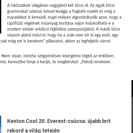
A hátizsákok világában nagyjából két törzs él. Az egyik törzs
grammokat számol, késsel levágja a fogkefe nyelét és még a
maradékot is lereszeli, majd mélyen elgondolkodik azon, hogy a
cipőfűző végeinek műanyag borítása vajon indokolható-e a
modern ember erkölcsi fejlődése szempontjából. A másik törzs
viszont abból indul ki, hogy ha a zsák nem bír ki egy esőt, egy
csak még ezt is berakom” pillanatot, akkor az legfeljebb városi
 Nem olyan, mintha szégyenlősen kísérgetne téged az erdőben,
néz, keresztbe fonja a karját, és megkérdezi: „Pakolj rendesen.
Kenton Cool 20. Everest-csúcsa: újabb brit
rekord a világ tetején