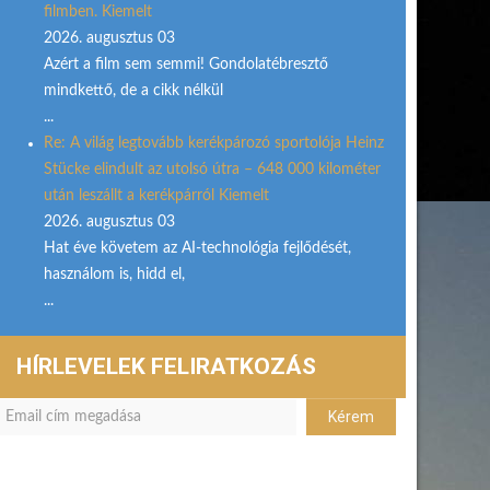
filmben. Kiemelt
2026. augusztus 03
Azért a film sem semmi! Gondolatébresztő
mindkettő, de a cikk nélkül
...
Re: A világ legtovább kerékpározó sportolója Heinz
Stücke elindult az utolsó útra – 648 000 kilométer
után leszállt a kerékpárról Kiemelt
2026. augusztus 03
Hat éve követem az AI-technológia fejlődését,
használom is, hidd el,
...
HÍRLEVELEK FELIRATKOZÁS