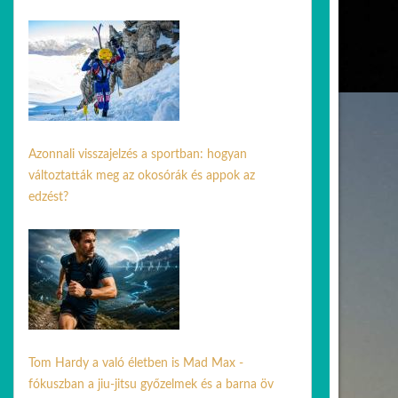
17 febr. 2026
Azonnali visszajelzés a sportban: hogyan
változtatták meg az okosórák és appok az
edzést?
10 jún. 2026
Tom Hardy a való életben is Mad Max -
fókuszban a jiu-jitsu győzelmek és a barna öv