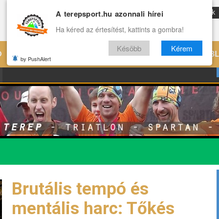
A terepsport.hu azonnali hírei
ENG
Reviews
Archívum
Rólunk
Ha kéred az értesítést, kattints a gombra!
Késöbb
Kérem
Ó
EDZÉS
ÉLETMÓD
VILÁG
B
by PushAlert
Brutális tempó és
mentális harc: Tőkés