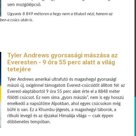
sem mozgólépcső.
Ugyanis 8 849 méteren a hegy nem a titulust nézi, hanem az
ben a csúcs után is.
Tyler Andrews gyorsasági mászása az
Everesten - 9 óra 55 perc alatt a világ
tetejére
Tyler Andrews amerikai ultrafutó és magashegyi gyorsasági
mászó új, oxigénnel támogatott Everest-csúcsidőt állított fel: az
Everest-alaptábortól 9 óra 55 perc alatt érte el a 8848 méter
fölötti csúcsot. Ez nem sima „gyors mászás”, nem is egy hosszú
emelkedő a napsütötte Alpokban, ahol egyes csúcsokon még
büfé is van. Ez a Khumbu-jégesés, a magashegyi táborok, a
ritkuló levegő és az éjszakai Himalája világa — csak éppen
döbbenetes tempóban.