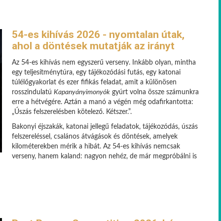
54-es kihívás 2026 - nyomtalan útak,
ahol a döntések mutatják az irányt
Az 54-es kihívás nem egyszerű verseny. Inkább olyan, mintha
egy teljesítménytúra, egy tájékozódási futás, egy katonai
túlélőgyakorlat és ezer fifikás feladat, amit a különösen
rosszindulatú
Kapanyányimonyók
gyúrt volna össze számunkra
erre a hétvégére. Aztán a manó a végén még odafirkantotta:
„Úszás felszerelésben kötelező. Kétszer.”.
Bakonyi éjszakák, katonai jellegű feladatok, tájékozódás, úszás
felszereléssel, csalános átvágások és döntések, amelyek
kilométerekben mérik a hibát. Az 54-es kihívás nemcsak
verseny, hanem kaland: nagyon nehéz, de már megpróbálni is