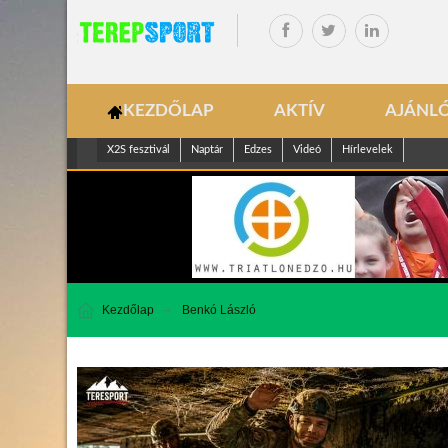
KEZDŐLAP
AKTÍV
AJÁNL
X2S fesztivál
Naptár
Edzes
Videó
Hírlevelek
Kezdőlap
Benkó László