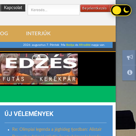
Kapcsolat
Bejelentkezés
.
LOG
INTERJÚK
2026. augusztus 7. Péntek Ma
Ibolya
és
Afrodité
napja van.
ÚJ VÉLEMÉNYEK
Re: Olimpiai legenda a jéghideg fjordban: Alistair