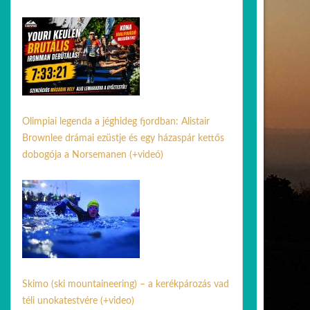
02 jún. 2026
Olimpiai legenda a jéghideg fjordban: Alistair
Brownlee drámai ezüstje és egy házaspár kettős
dobogója a Norsemanen (+videó)
03 aug. 2026
Skimo (ski mountaineering) – a kerékpározás vad
téli unokatestvére (+video)