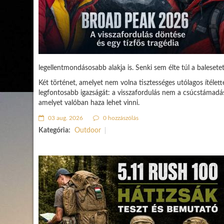
legellentmondásosabb alakja is. Senki sem élte túl a balesetet
Két történet, amelyet nem volna tisztességes utólagos ítéle
legfontosabb igazságát: a visszafordulás nem a csúcstámadá
amelyet valóban haza lehet vinni.
03 aug. 2026
0 hozzászólás
Kategória:
Outdoor