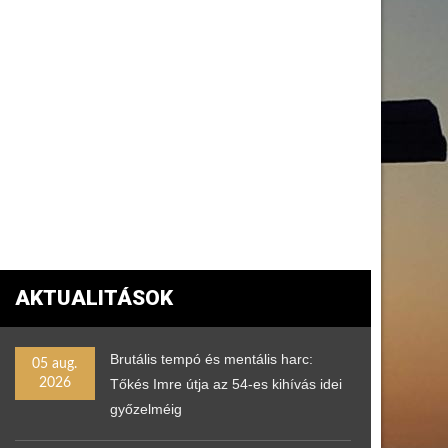
AKTUALITÁSOK
Brutális tempó és mentális harc:
05 aug.
2026
Tőkés Imre útja az 54-es kihívás idei
győzelméig