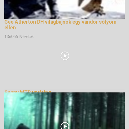
Gee Atherton DH világbajnok egy vándor sólyom
ellen
136055 Nézetek
Sunny MTB uprising...
135172 Nézetek