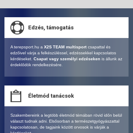
Edzés, támogatás
A terepsport.hu a
X2S TEAM multisport
csapattal és
edzőivel várja a felkészüléssel, edzéssekkel kapcsolatos
kérdéseket.
Csapat vagy személyi edzéseken
is állunk az
érdeklődök rendelkezésére.
Életmód tanácsok
Szakembereink a legtöbb életmód témában rövid időn belül
választ tudnak adni. Elsősorban a természetgyógyászattal
kapcsolatosan, de tagjaink között orvosok is várják a