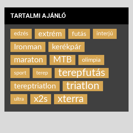
TARTALMI AJÁNLÓ
extrém
futás
edzés
interjú
Ironman
kerékpár
MTB
maraton
olimpia
terepfutás
sport
terep
triatlon
tereptriatlon
xterra
x2s
ultra