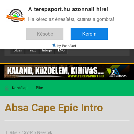
A terepsport.hu azonnali hírei
Bejelentkezés
.
Ha kéred az értesítést, kattints a gombra!
Késöbb
Kérem
by PushAlert
Edzes
Teszt
Interjú
ENG
Kezdőlap
Bike
Absa Cape Epic Intro
Bike
/
139445 Nézetek