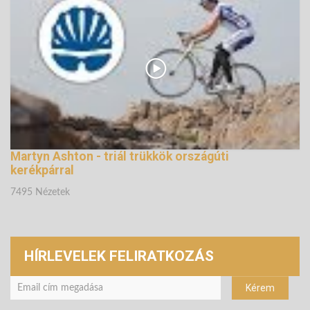
133898 Nézetek
Martyn Ashton - triál trükkök országúti
kerékpárral
7495 Nézetek
HÍRLEVELEK FELIRATKOZÁS