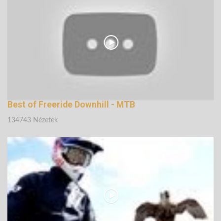
142418 Nézetek
Best of Freeride Downhill - MTB
134743 Nézetek