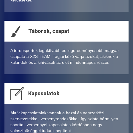
kérdéseket.
Táborok, csapat
A terepsportok legaktívabb és legeredményesebb magyar
csapata a X2S TEAM. Tagjai közé várja azokat, akiknek a
kalandok és a kihívások az élet mindennapos részei.
Kapcsolatok
Aktív kapcsolataink vannak a hazai és nemzetközi
szervezetekkel, versenyrendezőkkel, így szinte bármilyen
sporttal, versennyel kapcsolatos kérdésben nagy
valószínűséggel tudunk segíteni.