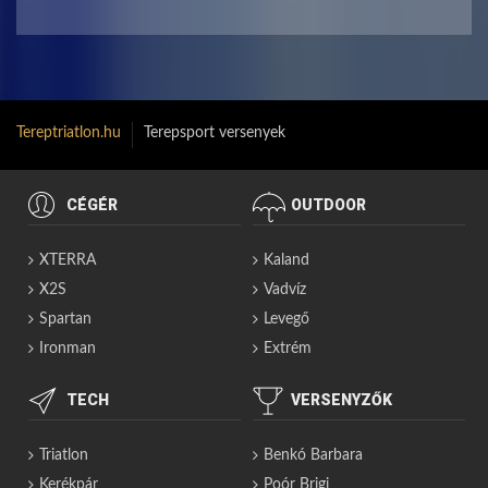
Tereptriatlon.hu
Terepsport versenyek
CÉGÉR
OUTDOOR
XTERRA
Kaland
X2S
Vadvíz
Spartan
Levegő
Ironman
Extrém
TECH
VERSENYZŐK
Triatlon
Benkó Barbara
Kerékpár
Poór Brigi