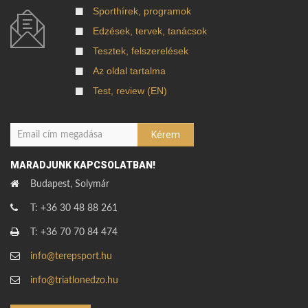
Sporthírek, programok
Edzések, tervek, tanácsok
Tesztek, felszerelések
Az oldal tartalma
Test, review (EN)
MARADJUNK KAPCSOLATBAN!
Budapest, Solymár
T: +36 30 48 88 261
T: +36 70 70 84 474
info@terepsport.hu
info@triatlonedzo.hu