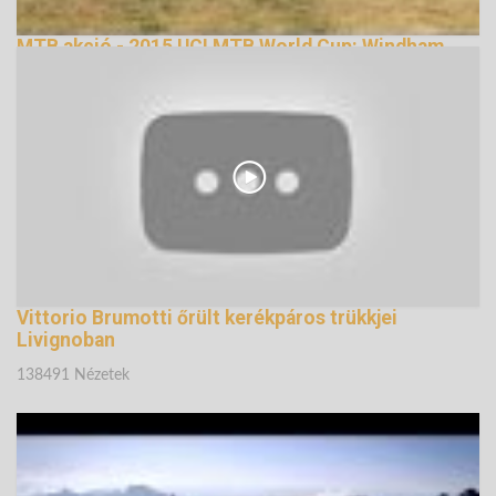
MTB akció - 2015 UCI MTB World Cup: Windham
(USA)
134384 Nézetek
Vittorio Brumotti őrült kerékpáros trükkjei
Livignoban
138491 Nézetek