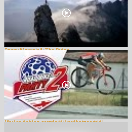
Danny Macaskill: The Ridge
170673 Nézetek
Martyn Ashton országúti kerékpáros triál
bemutatója (2. rész)