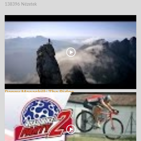
138396 Nézetek
Danny Macaskill: The Ridge
170575 Nézetek