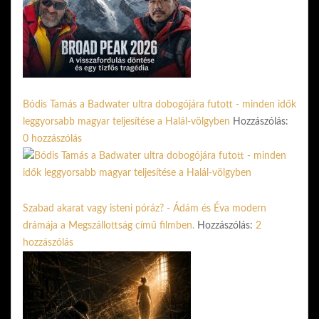
Bódis Tamás a Badwater ultra dobogójára futott - minden idők
leggyorsabb magyar teljesítése a Halál-völgyben
Hozzászólás:
0 hozzászólás
Szabad akarat vagy isteni póráz? - Ádám és Éva modern
drámája a Megszállottság című filmben.
Hozzászólás:
2
hozzászólás