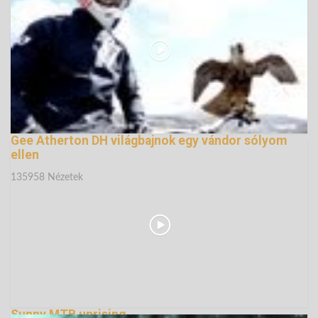
Gee Atherton DH világbajnok egy vándor sólyom
ellen
135958 Nézetek
Sunny MTB uprising...