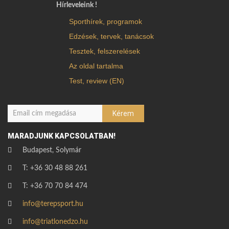
Hírleveleink !
Sporthírek, programok
Edzések, tervek, tanácsok
Tesztek, felszerelések
Az oldal tartalma
Test, review (EN)
MARADJUNK KAPCSOLATBAN!
Budapest, Solymár
T: +36 30 48 88 261
T: +36 70 70 84 474
info@terepsport.hu
info@triatlonedzo.hu