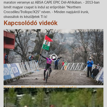
maraton versenye az ABSA CAPE EPIC Dél-Afrikában. - 2013-ban
ismét magyar csapat is indul az erőpróbán "Northern
Crocodiles/Trollope/X2S" néven. - Minden napjukról írunk,
olvassátok és készüljetek Ti is!
Kapcsolódó videók
Vas Kata Blanka cyclo-cross pillanatai
276089 Nézetek