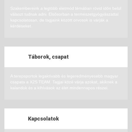
Szakembereink a legtöbb életmód témában rövid időn belül
választ tudnak adni. Elsősorban a természetgyógyászattal
kapcsolatosan, de tagjaink között orvosok is várják a
kérdéseket.
Táborok, csapat
A terepsportok legaktívabb és legeredményesebb magyar
csapata a X2S TEAM. Tagjai közé várja azokat, akiknek a
kalandok és a kihívások az élet mindennapos részei.
Kapcsolatok