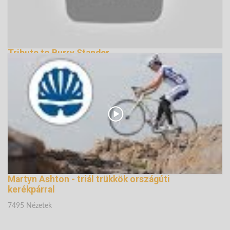
Tribute to Burry Stander
133812 Nézetek
Martyn Ashton - triál trükkök országúti
kerékpárral
7495 Nézetek