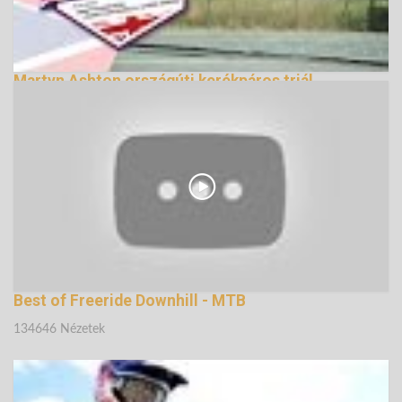
Martyn Ashton országúti kerékpáros triál
bemutatója (2. rész)
142332 Nézetek
Best of Freeride Downhill - MTB
134646 Nézetek