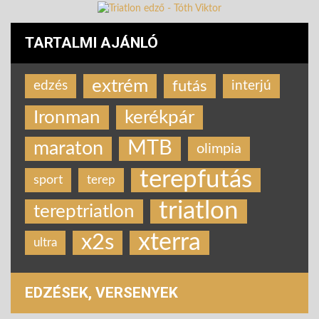
TARTALMI AJÁNLÓ
extrém
futás
edzés
interjú
Ironman
kerékpár
MTB
maraton
olimpia
terepfutás
sport
terep
triatlon
tereptriatlon
xterra
x2s
ultra
EDZÉSEK, VERSENYEK