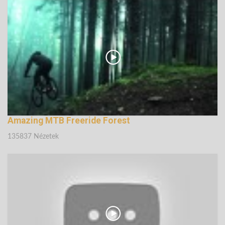
135088 Nézetek
Amazing MTB Freeride Forest
135837 Nézetek