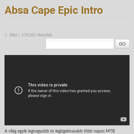
Absa Cape Epic Intro
Bike
/
139365 Nézetek
GO
A világ egyik legnagyobb és legizgalmasabb több napos MTB