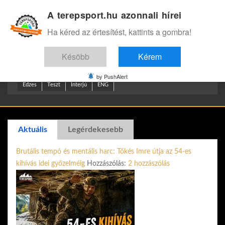
A terepsport.hu azonnali hírei
Bejelentkezés
.
Ha kéred az értesítést, kattints a gombra!
Késöbb
Kérem
by PushAlert
Edzes
Teszt
Interjú
ENG
Aktuális
Legérdekesebb
Brutális tempó és mentális harc: Tőkés Imre útja az 54-es
kihívás idei győzelméig
Hozzászólás:
2 hozzászólás