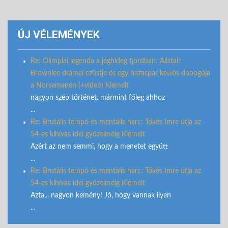
ÚJ VÉLEMÉNYEK
Re: Olimpiai legenda a jéghideg fjordban: Alistair
Brownlee drámai ezüstje és egy házaspár kettős dobogója
a Norsemanen (+videó) Kiemelt
nagyon szép történet. mármint főleg ahhoz
...
Re: Brutális tempó és mentális harc: Tőkés Imre útja az
54-es kihívás idei győzelméig Kiemelt
Azért az nem semmi, hogy a menetet együtt
...
Re: Brutális tempó és mentális harc: Tőkés Imre útja az
54-es kihívás idei győzelméig Kiemelt
Azta... nagyon kemény! Jó, hogy vannak ilyen
...