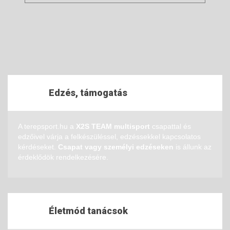
Edzés, támogatás
A terepsport.hu a
X2S TEAM multisport
csapattal és
edzőivel várja a felkészüléssel, edzéssekkel kapcsolatos
kérdéseket.
Csapat vagy személyi edzéseken
is állunk az
érdeklődök rendelkezésére.
Életmód tanácsok