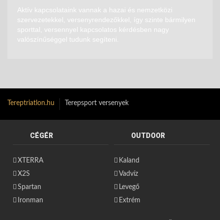
Aktív kapcsolataink vannak a hazai és nemzetközi
szervezetekkel, versenyrendezőkkel, így szinte bármilyen
sporttal, versennyel kapcsolatos kérdésben nagy
valószínűséggel tudunk segíteni.
Tereptriatlon.hu
Terepsport versenyek
CÉGÉR
OUTDOOR
XTERRA
Kaland
X2S
Vadvíz
Spartan
Levegő
Ironman
Extrém