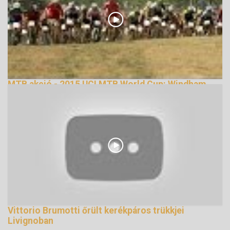
MTB akció - 2015 UCI MTB World Cup: Windham
(USA)
134303 Nézetek
Vittorio Brumotti őrült kerékpáros trükkjei
Livignoban