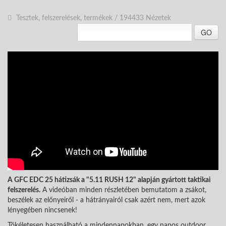
Tesztek, felszerelések, termékek
/
194433 Nézetek
GO
A GFC EDC 25 hátizsák a "5.11 RUSH 12" alapján gyártott taktikai
felszerelés.
A videóban minden részletében bemutatom a zsákot,
beszélek az előnyeiről - a hátrányairól csak azért nem, mert azok
lényegében nincsenek!
Tökéletesen használható a mindennapokban, egy napos outdoor