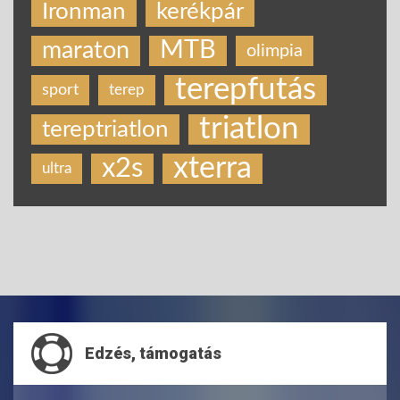
Ironman
kerékpár
MTB
maraton
olimpia
terepfutás
sport
terep
triatlon
tereptriatlon
xterra
x2s
ultra
Edzés, támogatás