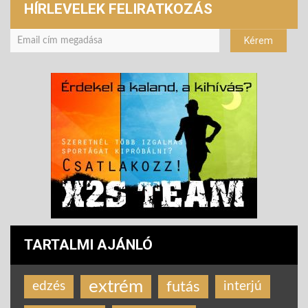
HÍRLEVELEK FELIRATKOZÁS
TARTALMI AJÁNLÓ
extrém
futás
edzés
interjú