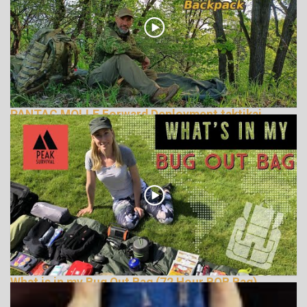
PANTAC MOLLE Forward Deployment taktikai
hátizsák
722247 Nézetek
What is in my Bug Out Bag (72 Hour BOB Bag)
109620 Nézetek