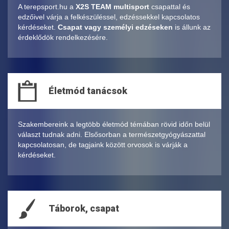
A terepsport.hu a
X2S TEAM multisport
csapattal és
edzőivel várja a felkészüléssel, edzéssekkel kapcsolatos
kérdéseket.
Csapat vagy személyi edzéseken
is állunk az
érdeklődök rendelkezésére.
Életmód tanácsok
Szakembereink a legtöbb életmód témában rövid időn belül
választ tudnak adni. Elsősorban a természetgyógyászattal
kapcsolatosan, de tagjaink között orvosok is várják a
kérdéseket.
Táborok, csapat