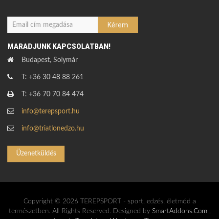
MARADJUNK KAPCSOLATBAN!
Budapest, Solymár
T: +36 30 48 88 261
T: +36 70 70 84 474
info@terepsport.hu
info@triatlonedzo.hu
Üzenetküldés
Copyright © 2026 TEREPSPORT - sport, edzés, életmód a
természetben. All Rights Reserved. Designed by
SmartAddons.Com
,