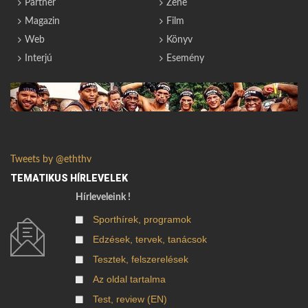
Partner
Zene
Magazin
Film
Web
Könyv
Interjú
Esemény
Tweets by @eththv
TEMATIKUS HÍRLEVELEK
Hírleveleink !
Sporthírek, programok
Edzések, tervek, tanácsok
Tesztek, felszerelések
Az oldal tartalma
Test, review (EN)