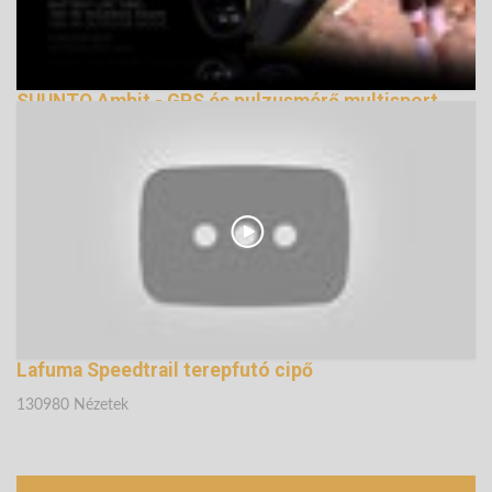
SUUNTO Ambit - GPS és pulzusmérő multisport
óra
131075 Nézetek
Lafuma Speedtrail terepfutó cipő
130980 Nézetek