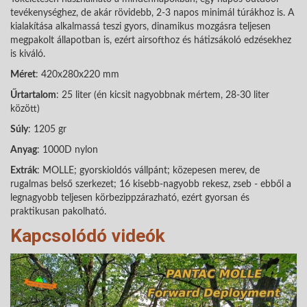
tevékenységhez, de akár rövidebb, 2-3 napos minimál túrákhoz is. A
kialakítása alkalmassá teszi gyors, dinamikus mozgásra teljesen
megpakolt állapotban is, ezért airsofthoz és hátizsákoló edzésekhez
is kiváló.
Méret
: 420x280x220 mm
Űrtartalom
: 25 liter (én kicsit nagyobbnak mértem, 28-30 liter
között)
Súly
: 1205 gr
Anyag
: 1000D nylon
Extrák
: MOLLE; gyorskioldós vállpánt; közepesen merev, de
rugalmas belső szerkezet; 16 kisebb-nagyobb rekesz, zseb - ebből a
legnagyobb teljesen körbezippzárazható, ezért gyorsan és
praktikusan pakolható.
Kapcsolódó videók