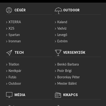
CÉGÉR
OUTDOOR
XTERRA
Kaland
X2S
Vadvíz
Spartan
Levegő
Ironman
Extrém
TECH
VERSENYZŐK
Triatlon
Benkó Barbara
Kerékpár
Poór Brigi
Futás
Boronkay Péter
Outdoor
Mester Bálint
MÉDIA
KIKAPCS