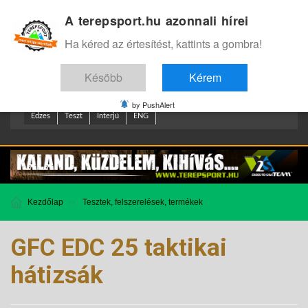
A terepsport.hu azonnali hírei
Bejelentkezés
.
Ha kéred az értesítést, kattints a gombra!
Késöbb
Kérem
by PushAlert
Edzes
Teszt
Interjú
ENG
Kezdőlap
Tesztek, felszerelések, termékek
GFC EDC 25 taktikai
hátizsák