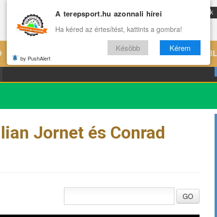
A terepsport.hu azonnali hírei
ENG
Reviews
Archívum
Rólunk
Ha kéred az értesítést, kattints a gombra!
Késöbb
Kérem
Ó
EDZÉS
ÉLETMÓD
VILÁG
B
by PushAlert
lian Jornet és Conrad
GO