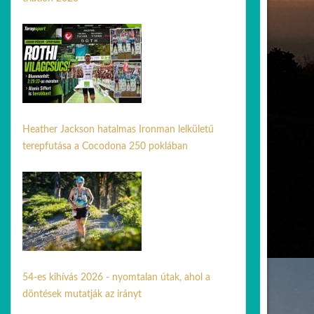
06 júl. 2026
Heather Jackson hatalmas Ironman lelkületű
terepfutása a Cocodona 250 poklában
08 máj. 2026
54-es kihívás 2026 - nyomtalan útak, ahol a
döntések mutatják az irányt
31 máj. 2026