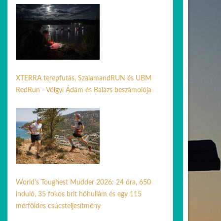
XTERRA terepfutás, SzalamandRUN és UBM
RedRun - Völgyi Ádám és Balázs beszámolója
14 jún. 2026
World’s Toughest Mudder 2026: 24 óra, 650
induló, 35 fokos brit hőhullám és egy 115
mérföldes csúcsteljesítmény
07 júl. 2026