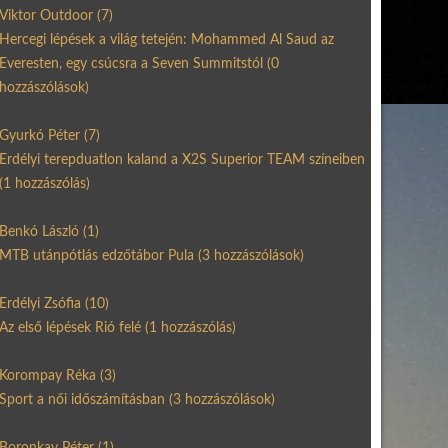
Viktor Outdoor
(7)
Hercegi lépések a világ tetején: Mohammed Al Saud az
Everesten, egy csúcsra a Seven Summitstól
(0
hozzászólások)
Gyurkó Péter
(7)
Erdélyi terepduatlon kaland a X2S Superior TEAM színeiben
(1 hozzászólás)
Benkó László
(1)
MTB utánpótlás edzőtábor Pula
(3 hozzászólások)
Erdélyi Zsófia
(10)
Az első lépések Rió felé
(1 hozzászólás)
Korompay Réka
(3)
Sport a női időszámításban
(3 hozzászólások)