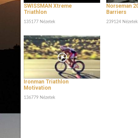
SWISSMAN Xtreme
Norseman 20
Triathlon
Barriers
135177 Nézetek
239124 Nézetek
Ironman Triathlon
Motivation
136779 Nézetek