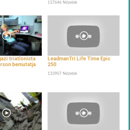
137646 Nézetek
azi triatlonista
LeadmanTri Life Time Epic
erson bemutatja
250
133907 Nézetek