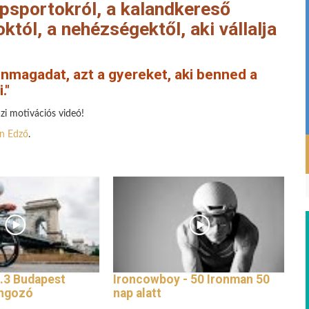
epsportokról, a kalandkereső
któl, a nehézségektől, aki vállalja
nmagadat, azt a gyereket, aki benned a
."
zi motivációs videó!
on Edző
.
.3 Budapest
Ironcowboy - 50 Ironman 50
angozó
nap alatt