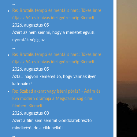
...
Re: Brutális tempó és mentális harc: Tőkés Imre
útja az 54-es kihívás idei győzelméig Kiemelt
2026. augusztus 05
Azért az nem semmi, hogy a menetet együtt
nyomták végig az
...
Re: Brutális tempó és mentális harc: Tőkés Imre
útja az 54-es kihívás idei győzelméig Kiemelt
2026. augusztus 05
Azta... nagyon kemény! Jó, hogy vannak ilyen
katonáink!
Re: Szabad akarat vagy isteni póráz? - Ádám és
Éva modern drámája a Megszállottság című
filmben. Kiemelt
2026. augusztus 03
Azért a film sem semmi! Gondolatébresztő
mindkettő, de a cikk nélkül
...