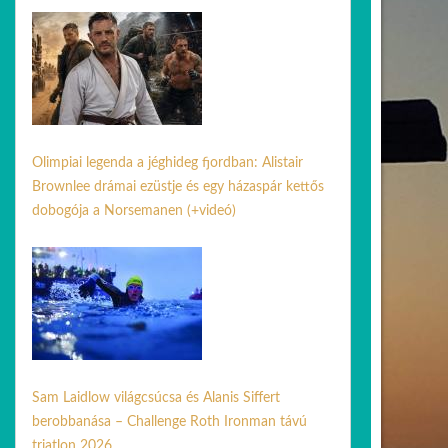
10 jún. 2026
Olimpiai legenda a jéghideg fjordban: Alistair
Brownlee drámai ezüstje és egy házaspár kettős
dobogója a Norsemanen (+videó)
03 aug. 2026
Sam Laidlow világcsúcsa és Alanis Siffert
berobbanása – Challenge Roth Ironman távú
triatlon 2026