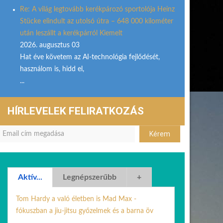
Re: A világ legtovább kerékpározó sportolója Heinz
Stücke elindult az utolsó útra – 648 000 kilométer
után leszállt a kerékpárról Kiemelt
2026. augusztus 03
Hat éve követem az AI-technológia fejlődését,
használom is, hidd el,
...
HÍRLEVELEK FELIRATKOZÁS
Aktív...
Legnépszerűbb
+
Tom Hardy a való életben is Mad Max -
fókuszban a jiu-jitsu győzelmek és a barna öv