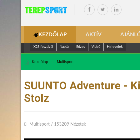
KEZDŐLAP
AKTÍV
AJÁNL
X2S fesztivál
Naptár
Edzes
Videó
Hírlevelek
Kezdőlap
Multisport
SUUNTO Adventure - Ki
Stolz
Multisport
/
153209 Nézetek