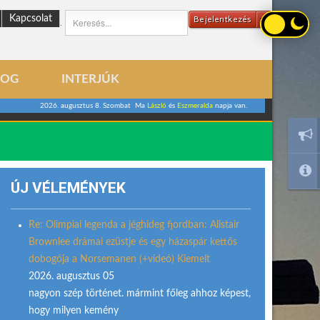
Kapcsolat
Bejelentkezés
.
LOG
INTERJÚK
2026. augusztus 8. Szombat Ma
László
és
Eszmeralda
napja van.
ÚJ VÉLEMÉNYEK
Re: Olimpiai legenda a jéghideg fjordban: Alistair
Brownlee drámai ezüstje és egy házaspár kettős
dobogója a Norsemanen (+videó) Kiemelt
2026. augusztus 05
nagyon szép történet. mármint főleg ahhoz képest,
hogy milyen kemény