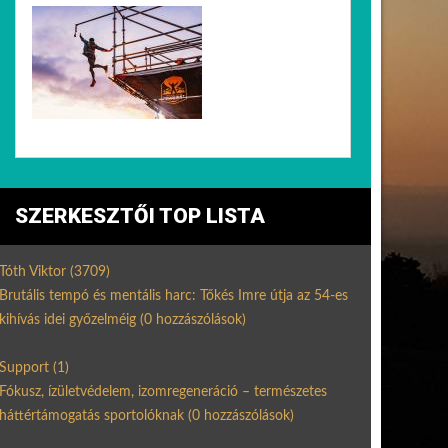
SZERKESZTŐI TOP LISTA
Tóth Viktor
(3709)
Brutális tempó és mentális harc: Tőkés Imre útja az 54-es
kihívás idei győzelméig
(0 hozzászólások)
Support
(1)
Fókusz, ízületvédelem, izomregeneráció – természetes
háttértámogatás sportolóknak
(0 hozzászólások)