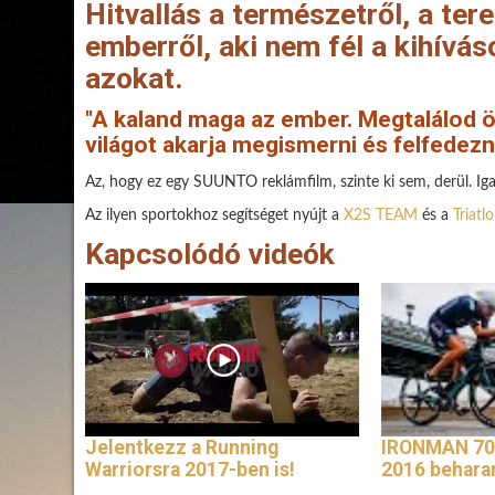
Hitvallás a természetről, a ter
emberről, aki nem fél a kihíváso
azokat.
"A kaland maga az ember. Megtalálod ö
világot akarja megismerni és felfedezni
Az, hogy ez egy SUUNTO reklámfilm, szinte ki sem, derül. Iga
Az ilyen sportokhoz segítséget nyújt a
X2S TEAM
és a
Triatl
Kapcsolódó videók
Jelentkezz a Running
IRONMAN 70
Warriorsra 2017-ben is!
2016 behar