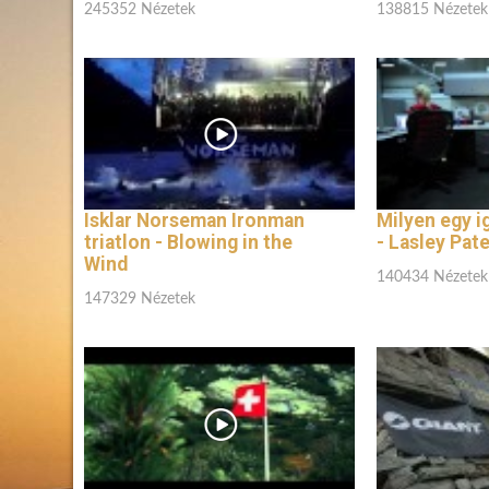
245352 Nézetek
138815 Nézetek
Isklar Norseman Ironman
Milyen egy ig
triatlon - Blowing in the
- Lasley Pat
Wind
140434 Nézetek
147329 Nézetek