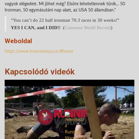
vagyok elégedett. Mi jöhet még? Elsőre lehetetlennek tűnik... 50
Ironman, 50 egymásutáni nap alatt, az USA 50 államában."
“You can’t do 22 half ironman 70.3 races in 30 weeks!”
YES I CAN, and I DID!!
(
Guinness World Record
)
Weboldal
https://www.ironcowboy.co/#home
Kapcsolódó videók