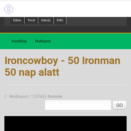
Edzes
Teszt
Interjú
ENG
Kezdőlap
Multisport
Ironcowboy - 50 Ironman
50 nap alatt
Multisport
/
137655 Nézetek
GO