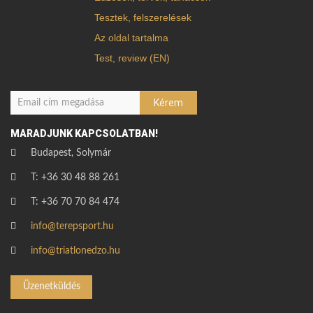
Tesztek, felszerelések
Az oldal tartalma
Test, review (EN)
MARADJUNK KAPCSOLATBAN!
Budapest, Solymár
T: +36 30 48 88 261
T: +36 70 70 84 474
info@terepsport.hu
info@triatlonedzo.hu
Üzenetküldés