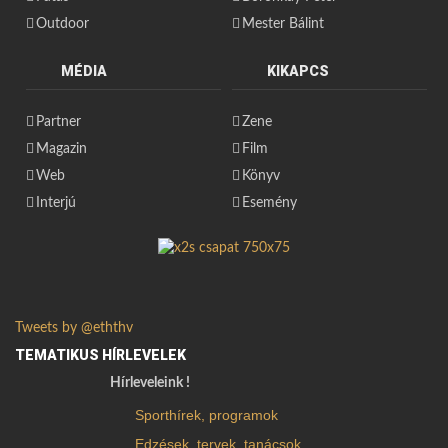
Outdoor
Mester Bálint
MÉDIA
KIKAPCS
Partner
Zene
Magazin
Film
Web
Könyv
Interjú
Esemény
Tweets by @eththv
TEMATIKUS HÍRLEVELEK
Hírleveleink !
Sporthírek, programok
Edzések, tervek, tanácsok