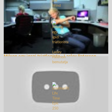
147354 Nézetek
Milyen egy igazi triatlonista - Lasley Paterson
bemutatja
140456 Nézetek