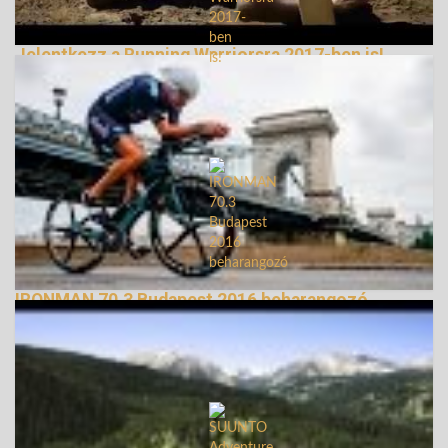
Jelentkezz a Running Warriorsra 2017-ben is!
245366 Nézetek
IRONMAN 70.3 Budapest 2016 beharangozó
138835 Nézetek