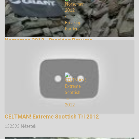
Norseman 2012 - Breaking Barriers
239137 Nézetek
CELTMAN! Extreme Scottish Tri 2012
132593 Nézetek