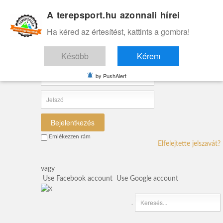
A terepsport.hu azonnali hírei
Ha kéred az értesítést, kattints a gombra!
Bejelentkezés
Bejelentkezés a felhasználói felületre
Késöbb
Kérem
by PushAlert
Bejelentkezés
Emlékezzen rám
Elfelejtette jelszavát?
vagy
Use Facebook account
Use Google account
.