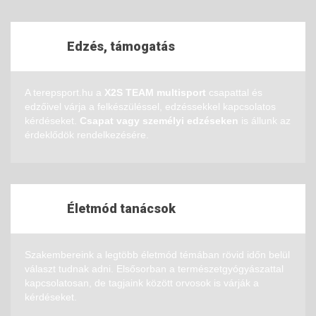
Edzés, támogatás
A terepsport.hu a
X2S TEAM multisport
csapattal és
edzőivel várja a felkészüléssel, edzéssekkel kapcsolatos
kérdéseket.
Csapat vagy személyi edzéseken
is állunk az
érdeklődök rendelkezésére.
Életmód tanácsok
Szakembereink a legtöbb életmód témában rövid időn belül
választ tudnak adni. Elsősorban a természetgyógyászattal
kapcsolatosan, de tagjaink között orvosok is várják a
kérdéseket.