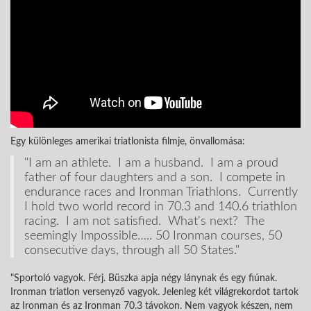
Egy különleges amerikai triatlonista filmje, önvallomása:
"I am an athlete. I am a husband. I am a proud
father of four daughters and a son. I compete in
endurance races and Ironman Triathlons. Currently
I hold two world record in 70.3 and 140.6 triathlon
racing. I am not satisfied. What's next? The
seemingly Impossible….. 50 Ironman courses, 50
consecutive days, through all 50 States."
"Sportoló vagyok. Férj. Büszka apja négy lánynak és egy fiúnak.
Ironman triatlon versenyző vagyok. Jelenleg két világrekordot tartok
az Ironman és az Ironman 70.3 távokon. Nem vagyok készen, nem