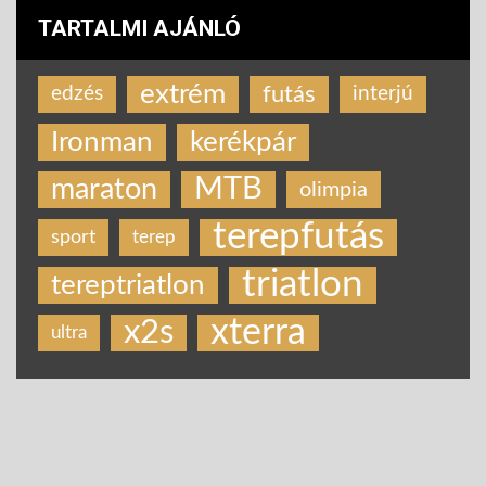
TARTALMI AJÁNLÓ
extrém
futás
edzés
interjú
Ironman
kerékpár
MTB
maraton
olimpia
terepfutás
sport
terep
triatlon
tereptriatlon
xterra
x2s
ultra