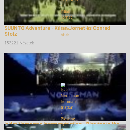
SUUNTO Adventure - Kilian Jornet és Conrad
Stolz
153221 Nézetek
Isklar Norseman Ironman triatlon - Blowing in the
Wind