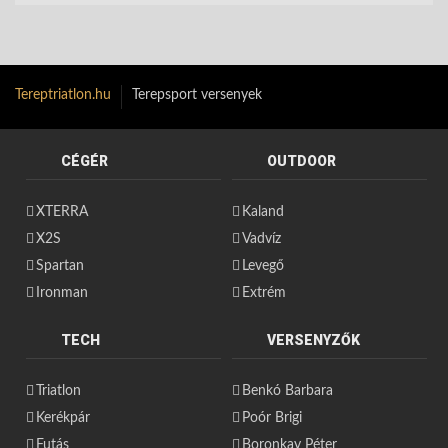
Tereptriatlon.hu
Terepsport versenyek
CÉGÉR
OUTDOOR
XTERRA
Kaland
X2S
Vadvíz
Spartan
Levegő
Ironman
Extrém
TECH
VERSENYZŐK
Triatlon
Benkó Barbara
Kerékpár
Poór Brigi
Futás
Boronkay Péter