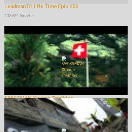
LeadmanTri Life Time Epic 250
133924 Nézetek
SWISSMAN Xtreme Triathlon
135193 Nézetek