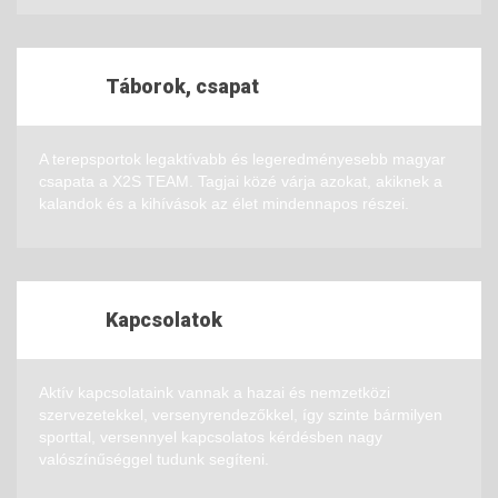
Táborok, csapat
A terepsportok legaktívabb és legeredményesebb magyar
csapata a X2S TEAM. Tagjai közé várja azokat, akiknek a
kalandok és a kihívások az élet mindennapos részei.
Kapcsolatok
Aktív kapcsolataink vannak a hazai és nemzetközi
szervezetekkel, versenyrendezőkkel, így szinte bármilyen
sporttal, versennyel kapcsolatos kérdésben nagy
valószínűséggel tudunk segíteni.